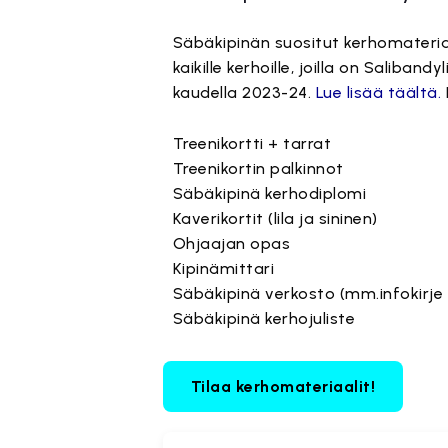
Säbäkipinän suositut kerhomateria
kaikille kerhoille, joilla on Saliban
kaudella 2023-24.
Lue lisää täältä.
Treenikortti + tarrat
Treenikortin palkinnot
Säbäkipinä kerhodiplomi
Kaverikortit (lila ja sininen)
Ohjaajan opas
Kipinämittari
Säbäkipinä verkosto (mm.infokirje
Säbäkipinä kerhojuliste
Tilaa kerhomateriaalit!