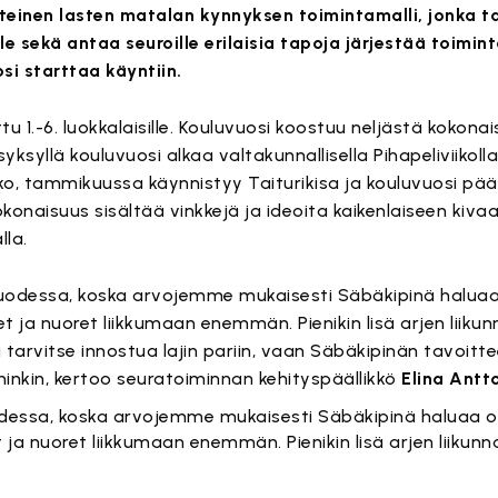
einen lasten matalan kynnyksen toimintamalli, jonka ta
le sekä antaa seuroille erilaisia tapoja järjestää toimin
i starttaa käyntiin.
u 1.-6. luokkalaisille. Kouluvuosi koostuu neljästä kokona
syksyllä kouluvuosi alkaa valtakunnallisella Pihapeliviikol
kko, tammikuussa käynnistyy Taiturikisa ja kouluvuosi p
okonaisuus sisältää vinkkejä ja ideoita kaikenlaiseen kivaa
lla.
odessa, koska arvojemme mukaisesti Säbäkipinä haluaa
t ja nuoret liikkumaan enemmän. Pienikin lisä arjen liiku
ei tarvitse innostua lajin pariin, vaan Säbäkipinän tavoit
mminkin, kertoo seuratoiminnan kehityspäällikkö
Elina Antt
essa, koska arvojemme mukaisesti Säbäkipinä haluaa o
 ja nuoret liikkumaan enemmän. Pienikin lisä arjen liikun