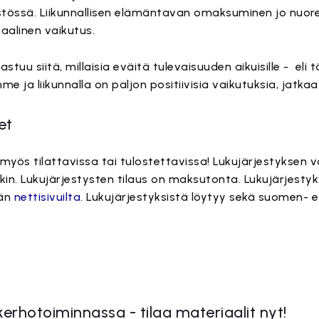
ristössä. Liikunnallisen elämäntavan omaksuminen jo nuo
iaalinen vaikutus.
astuu siitä, millaisia eväitä tulevaisuuden aikuisille - el
e ja liikunnalla on paljon positiivisia vaikutuksia, jatkaa 
et
yös tilattavissa tai tulostettavissa! Lukujärjestyksen vo
katkin. Lukujärjestysten tilaus on maksutonta. Lukujärjest
nän
nettisivuilta.
Lukujärjestyksistä löytyy sekä suomen- et
rhotoiminnassa - tilaa materiaalit nyt!