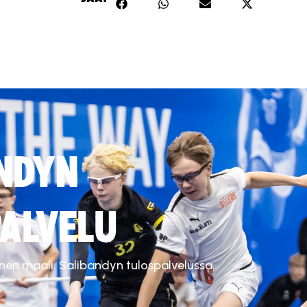
NDYN
ALVELU
inen maali. Salibandyn tulospalvelussa.