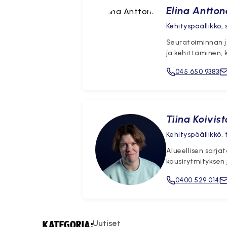
Elina Antton
Kehityspäällikkö,
Seuratoiminnan j
ja kehittäminen, 
045 650 9383
Tiina Koivist
Kehityspäällikkö, 
Alueellisen sarja
kausirytmityksen 
0400 529 014
Uutiset
KATEGORIA: