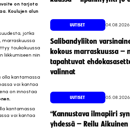
voite on tarjota
taa. Koulujen alun
04.08.2026
UUTISET
isuudesta, jotka
Salibandyliiton varsinain
la, marraskuussa
äättyy toukokuussa
kokous marraskuussa – 
n liikkumiseen niin
tapahtuvat ehdokasasette
valinnat
 olla kantamassa
nnassa voi kantaa
teena on innostaa
05.08.2026
UUTISET
onen.
lla kantamassa
“Kannustava ilmapiiri sy
nassa voi kantaa
yhdessä – Reilu Aikuinen 