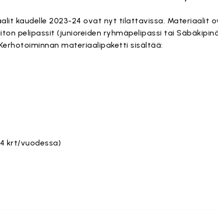
alit kaudelle 2023-24 ovat nyt tilattavissa. Materiaali
dyliiton pelipassit (junioreiden ryhmäpelipassi tai Säbäkipinä
Kerhotoiminnan materiaalipaketti sisältää:
 4 krt/vuodessa)