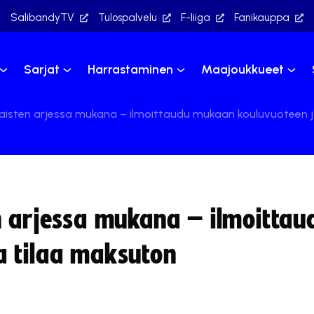
SalibandyTV
Tulospalvelu
F-liiga
Fanikauppa
Sarjat
Harrastaminen
Maajoukkueet
laisten arjessa mukana – ilmoittaudu mukaan kouluvuoteen j
n arjessa mukana – ilmoittau
a tilaa maksuton