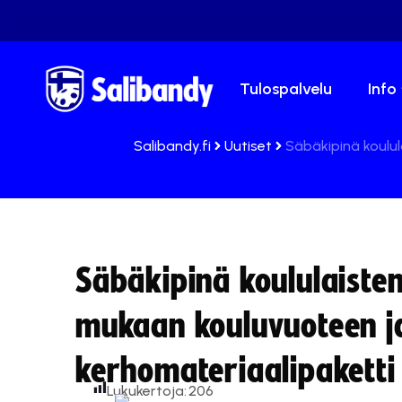
Tulospalvelu
Info
Salibandy.fi
Uutiset
Säbäkipinä koulu
Säbäkipinä koululaiste
mukaan kouluvuoteen j
kerhomateriaalipaketti
Lukukertoja:
206