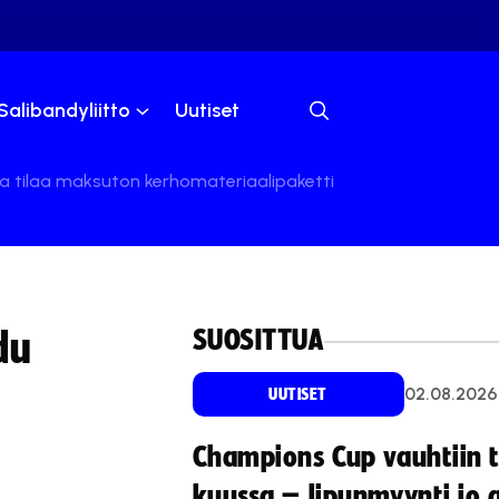
Salibandyliitto
Uutiset
a tilaa maksuton kerhomateriaalipaketti
SUOSITTUA
du
02.08.2026
UUTISET
Champions Cup vauhtiin 
kuussa – lipunmyynti jo 