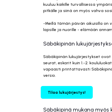
kuuluu kaikille turvallisessa ympä
pitkälle ja siinä on myös vahva sos
-Meillä tämän päivän aikuisilla on v
lapsille ja nuorille - elämään annamm
Säbäkipinän lukujärjestyks
Säbäkipinän lukujärjestykset ovat m
seurat, eskarit kuin 1.-2. koululuo
vapaasti printattavasti Säbäkipi
versio.
Tilaa lukujärjestys!
Säbäkipinä mukana myös ke