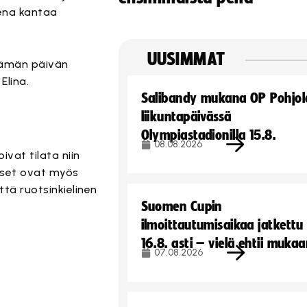
rena kantaa
UUSIMMAT
i tämän päivän
Elina.
Salibandy mukana OP Pohjol
liikuntapäivässä
Olympiastadionilla 15.8.
08.08.2026
ivat tilata niin
ykset ovat myös
tä ruotsinkielinen
Suomen Cupin
ilmoittautumisaikaa jatkettu
16.8. asti – vielä ehtii muka
07.08.2026