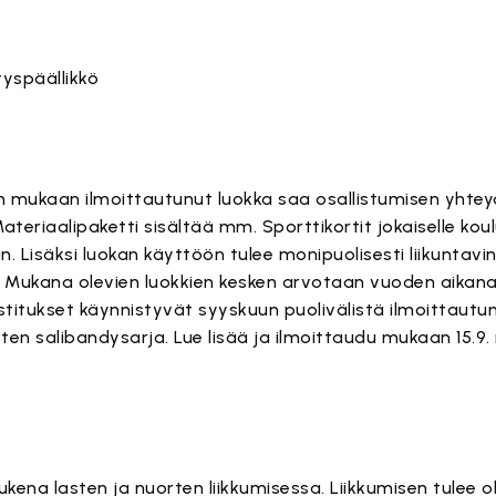
tyspäällikkö
n mukaan ilmoittautunut luokka saa osallistumisen yhte
riaalipaketti sisältää mm. Sporttikortit jokaiselle koulu
. Lisäksi luokan käyttöön tulee monipuolisesti liikuntav
. Mukana olevien luokkien kesken arvotaan vuoden aikan
titukset käynnistyvät syyskuun puolivälistä ilmoittautune
laisten salibandysarja. Lue lisää ja ilmoittaudu mukaan 15
tukena lasten ja nuorten liikkumisessa. Liikkumisen tulee o