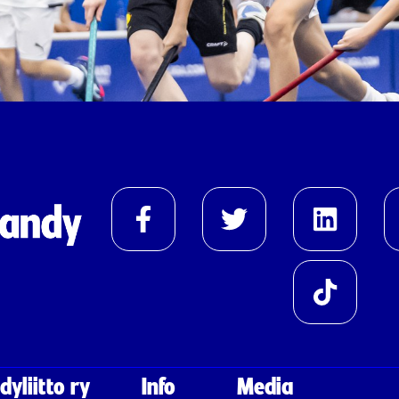
yliitto ry
Info
Media