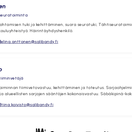
en
 seuratoiminta
ohtamisen tuki ja kehittäminen, suora seuratuki, Tähtiseuratoi
kouluyhteistyö. Häirintäyhdyshenkilö.
elina.anttonen@salibandy.fi
o
tiiminvetäjä
toiminnan tiimivetovastuu, kehittäminen ja toteutus. Sarjaohjelmi
ja alueellisten sarjojen sääntöjen kokonaisvastuu. Säbäkipinä-ko
tiina.koivisto@salibandy.fi
JAA: