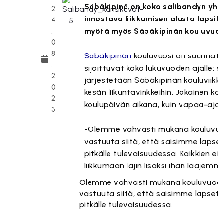
Säbäkipinä on koko salibandyn yht
2
innostava liikkumisen alusta lapsil
4
.
myötä myös Säbäkipinän kouluvuos
0
8
Säbäkipinän
kouluvuosi on suunnatt
.
sijoittuvat koko lukuvuoden ajalle: 
2
järjestetään Säbäkipinän kouluvii
0
kesän liikuntavinkkeihin. Jokainen k
2
koulupäivän aikana, kuin vapaa-aja
3
-Olemme vahvasti mukana kouluvu
vastuuta siitä, että saisimme lapse
pitkälle tulevaisuudessa. Kaikkien 
liikkumaan lajin lisäksi ihan laaje
Olemme vahvasti mukana kouluvuod
vastuuta siitä, että saisimme lapset
pitkälle tulevaisuudessa.