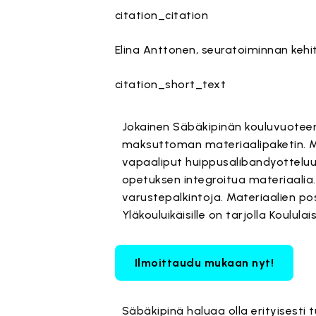
citation_citation
Elina Anttonen, seuratoiminnan kehi
citation_short_text
Jokainen Säbäkipinän kouluvuotee
maksuttoman materiaalipaketin. Mate
vapaaliput huippusalibandyotteluun
opetuksen integroitua materiaalia
varustepalkintoja. Materiaalien pos
Yläkouluikäisille on tarjolla Koulu
Ilmoittaudu mukaan nyt!
Säbäkipinä haluaa olla erityisesti 