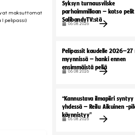
Syksyn turnausvilske
parhaimmillaan – katso pelit
t ovat maksuttomat
SalibandyTV:stä
 I pelipassi)
06.08.2026
Pelipassit kaudelle 2026–27
myynnissä – hanki ennen
ensimmäistä peliä
06.08.2026
“Kannustava ilmapiiri syntyy
yhdessä – Reilu Aikuinen -pil
käynnistyy”
05.08.2026