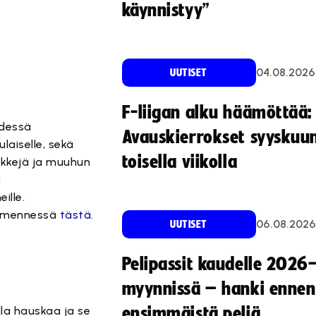
käynnistyy”
04.08.2026
UUTISET
F-liigan alku häämöttää:
ydessä
Avauskierrokset syyskuu
laiselle, sekä
toisella viikolla
inkkejä ja muuhun
a
ille.
.9. mennessä
tästä.
06.08.2026
UUTISET
Pelipassit kaudelle 2026
myynnissä – hanki ennen
lla hauskaa ja se
ensimmäistä peliä