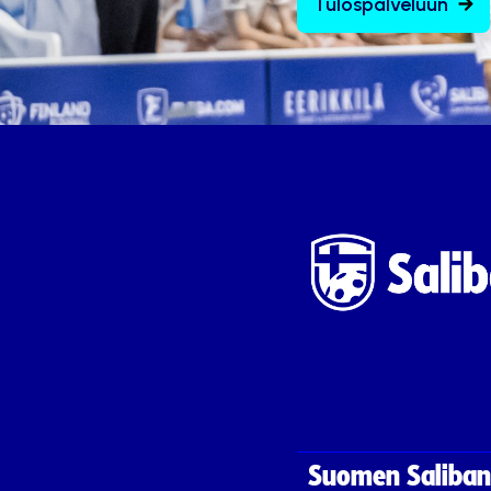
Tulospalveluun
Suomen Saliband