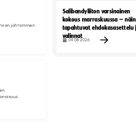
Salibandyliiton varsinainen
kokous marraskuussa – näin
minnan johtaminen
tapahtuvat ehdokasasettelu 
valinnat
04.08.2026
en,
konaisuus.