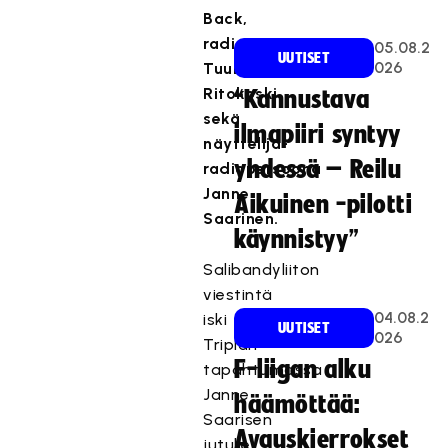
Back,
radiojuontaja
05.08.2
UUTISET
026
Tuukka
Ritokoski
“Kannustava
sekä
ilmapiiri syntyy
näyttelijä-
yhdessä – Reilu
radiopersoona
Janne
Aikuinen -pilotti
Saarinen.
käynnistyy”
Salibandyliiton
viestintä
04.08.2
iski
UUTISET
026
Triplan
F-liigan alku
tapahtumassa
Janne
häämöttää:
Saarisen
Avauskierrokset
jutulle.