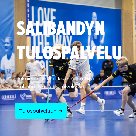
SALIBANDYN
TULOSPALVELU
Jokainen ottelu. Jokainen maali.
Salibandyn tulospalvelussa.
Tulospalveluun