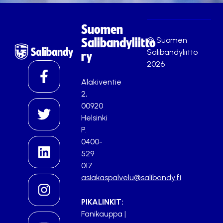
Suomen
© Suomen
Salibandyliitto
Salibandyliitto
ry
2026
Alakiventie
2,
00920
Helsinki
P.
0400-
529
017
asiakaspalvelu@salibandy.fi
PIKALINKIT:
Fanikauppa
|