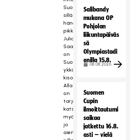
Suomea,
Salibandy
sillä
mukana OP
hänen
Pohjolan
pikkusiskonsa
liikuntapäiväs
Julia
sä
Saarinen
Olympiastadi
on
onilla 15.8.
Suomen
08.08.2026
ykkösmaalivahti
kisoissa.
Alla
Suomen
on
Cupin
tarjolla
katseluun
ilmoittautumi
myös
saikaa
T
jo
jatkettu 16.8.
ä
aiemmin
T
asti – vielä
m