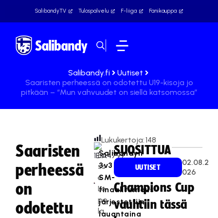
SalibandyTV
Tulospalvelu
F-liiga
Fanikauppa
Salibandy.fi
Uutiset
Saaristen perheessä on odotettu U19-kisoja jo
pitkään – “Mun vahvuudet on siellä katsomossa”
Lukukertoja:
148
Saaristen
SUOSITTUA
Salibandyn
La
02.08.2
3v3
perheessä
ss
UUTISET
026
e
SM-
on
Champions Cup
Le
finaaliturnaus
po
järjestettiin
vauhtiin tässä
odotettu
la
lauantaina