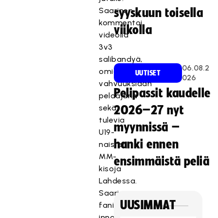
Saarinen
syyskuun toisella
kommentoi
viikolla
videolla
3v3
salibandyä,
06.08.2
omia
UUTISET
026
vahvuuksiaan
Pelipassit kaudelle
pelaajana
sekä
2026–27 nyt
tulevia
myynnissä –
U19-
hanki ennen
naisten
MM-
ensimmäistä peliä
kisoja
Lahdessa.
Saarinen
UUSIMMAT
fanittaa
innokkaasti