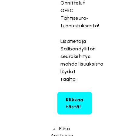
Onnittelut
OFBC
Tähtiseura-
tunnustuksesta!
Lisätietoja
Salibandyliiton
seurakehitys
mahdollisuuksista
löydät
täältä:
Klikkaa
tästä!