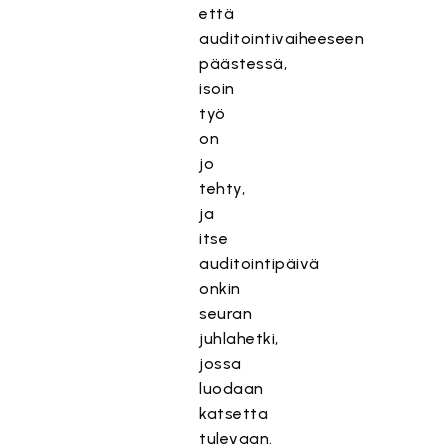
että
auditointivaiheeseen
päästessä,
isoin
työ
on
jo
tehty,
ja
itse
auditointipäivä
onkin
seuran
juhlahetki,
jossa
luodaan
katsetta
tulevaan.