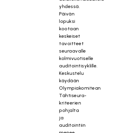
yhdessä.
Päivän
lopuksi
kootaan
keskeiset
tavoitteet
seuraavalle
kolmivuotiselle
auditointisyklille.
Keskustelu
käydään
Olympiakomitean
Tähtiseura-
kriteerien
pohjalta
ja
auditointiin
menee