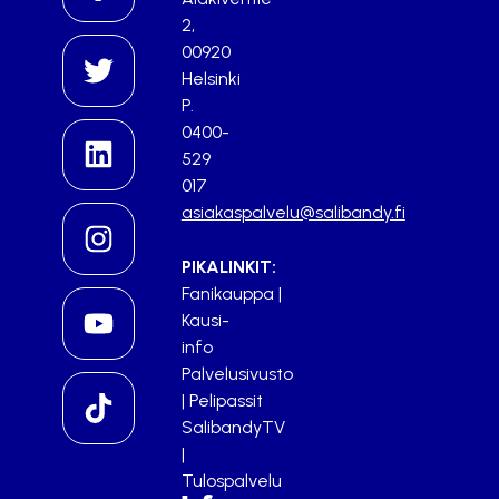
2,
00920
Helsinki
P.
0400-
529
017
asiakaspalvelu@salibandy.fi
PIKALINKIT:
Fanikauppa
|
Kausi-
info
Palvelusivusto
|
Pelipassit
SalibandyTV
|
Tulospalvelu