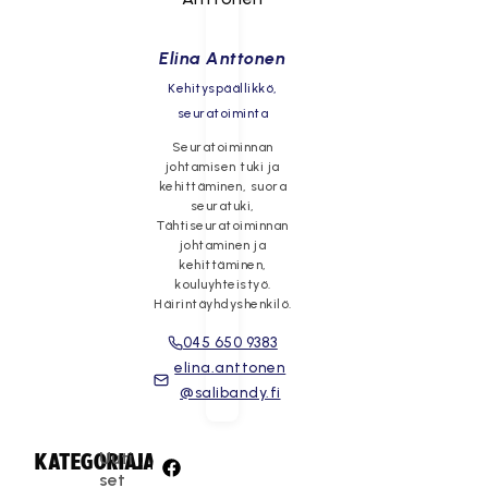
Elina Anttonen
Kehityspäällikkö,
seuratoiminta
Seuratoiminnan
johtamisen tuki ja
kehittäminen, suora
seuratuki,
Tähtiseuratoiminnan
johtaminen ja
kehittäminen,
kouluyhteistyö.
Häirintäyhdyshenkilö.
045 650 9383
elina.anttonen
@salibandy.fi
Uuti
KATEGORIA:
JAA:
set