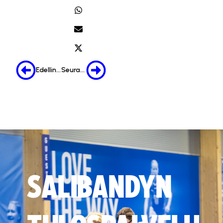
Edellinen
Seuraava
SALIBANDYN