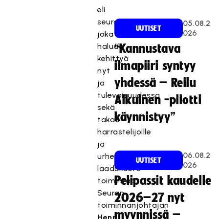
eli
seura,
05.08.2
UUTISET
026
joka
haluaa
“Kannustava
kehittyä
ilmapiiri syntyy
nyt
yhdessä – Reilu
ja
tulevaisuudessa
Aikuinen -pilotti
sekä
käynnistyy”
takaa
harrastelijoille
ja
06.08.2
urheilijoille
UUTISET
026
laadukasta
Pelipassit kaudelle
toimintaa.
Seuran
2026–27 nyt
toiminnanjohtajan
myynnissä –
Henri