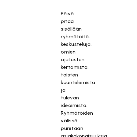
Päivä
pitää
sisällään
ryhmätöitä,
keskusteluja,
omien
ajatusten
kertomista,
toisten
kuuntelemista
ja
tulevan
ideoimista.
Ryhmätöiden
välissä
puretaan
asiakokonaisuuksia