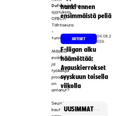
Dufvan
kertoo
hanki ennen
ajatuksia
ensimmäistä peliä
OFBC:n
Tähtiseura
-
04.08.2
tunnustuksesta.
UUTISET
026
F-liigan alku
Millaisia
eväitä
häämöttää:
ja
Avauskierrokset
työkaluja
syyskuun toisella
prosessi
on
viikolla
antanut?
Seurakehitysprosessin
UUSIMMAT
kautta