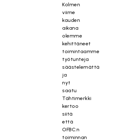
Kolmen
viime
kauden
aikana
olemme
kehittäneet
toimintaamme
työtunteja
säästelemättä
ja
nyt
saatu
Tähtimerkki
kertoo
siitä
että
OFBC:n
toiminnan