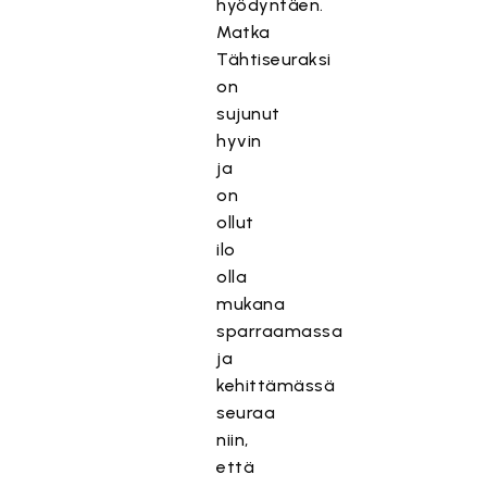
hyödyntäen.
Matka
Tähtiseuraksi
on
sujunut
hyvin
ja
on
ollut
ilo
olla
mukana
sparraamassa
ja
kehittämässä
seuraa
niin,
että