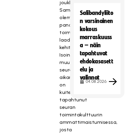
joukkoon.
Samalla
Salibandyliito
olemme
n varsinainen
panostaneet
kokous
toiminnan
marraskuuss
laadun
a – näin
kehittämiseen.
tapahtuvat
Isoin
ehdokasasett
muutos
elu ja
seurakehitysprosessin
valinnat
aikana
04.08.2026
on
kuitenkin
tapahtunut
seuran
toimintakulttuurin
ammattimaistumisessa,
josta