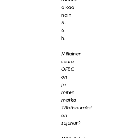
aikaa
noin
5-
6
h.
Millainen
seura
OFBC
on
ja
miten
matka
Tähtiseuraksi
on
sujunut?