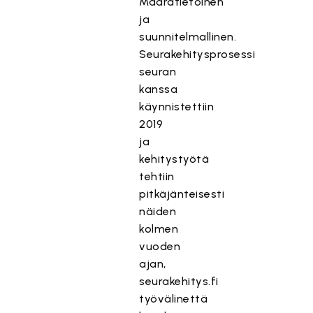
Määrätietoinen
ja
suunnitelmallinen.
Seurakehitysprosessi
seuran
kanssa
käynnistettiin
2019
ja
kehitystyötä
tehtiin
pitkäjänteisesti
näiden
kolmen
vuoden
ajan,
seurakehitys.fi
työvälinettä