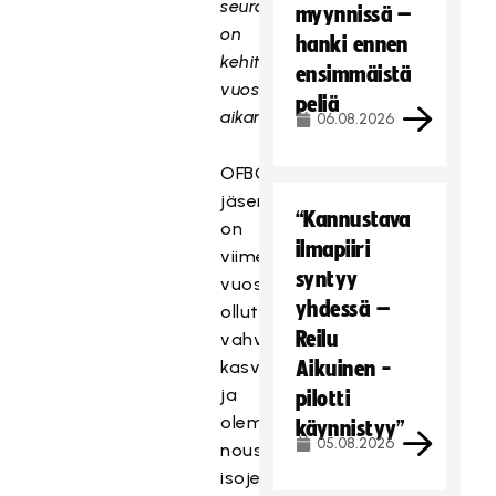
seura
myynnissä –
on
hanki ennen
kehittynyt
ensimmäistä
vuosien
peliä
aikana?
06.08.2026
OFBC
jäsenmäärä
“Kannustava
on
ilmapiiri
viime
syntyy
vuosina
yhdessä –
ollut
Reilu
vahvassa
kasvussa
Aikuinen -
ja
pilotti
olemmekin
käynnistyy”
05.08.2026
nousseet
isojen