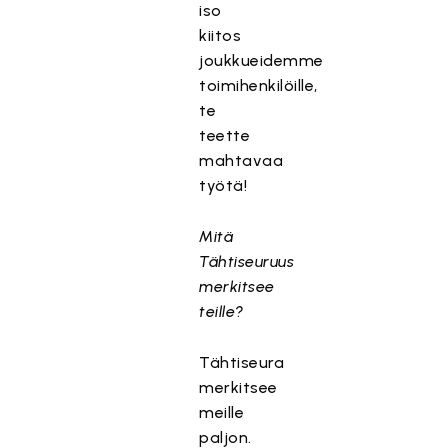
iso
kiitos
joukkueidemme
toimihenkilöille,
te
teette
mahtavaa
työtä!
Mitä
Tähtiseuruus
merkitsee
teille?
Tähtiseura
merkitsee
meille
paljon.