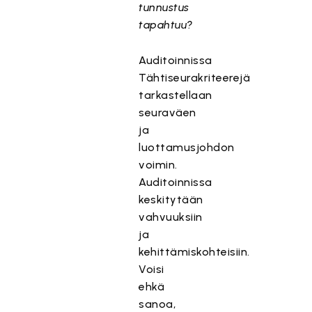
tunnustus
tapahtuu?
Auditoinnissa
Tähtiseurakriteerejä
tarkastellaan
seuraväen
ja
luottamusjohdon
voimin.
Auditoinnissa
keskitytään
vahvuuksiin
ja
kehittämiskohteisiin.
Voisi
ehkä
sanoa,