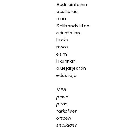
Auditointeihin
osallistuu
aina
Salibandyliiton
edustajien
lisäksi
myös
esim.
liikunnan
aluejärjestön
edustaja.
Mitä
päivä
pitää
tarkalleen
ottaen
sisällään?