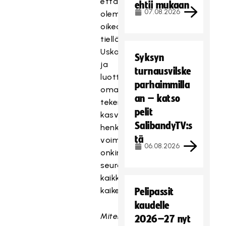
että
ehtii mukaan
07.08.2026
olemme
oikealla
tiellä.
Usko
Syksyn
ja
turnausvilske
luotto
parhaimmilla
omaan
an – katso
tekemiseen
pelit
kasvoi,
SalibandyTV:s
henkinen
tä
voimavara
06.08.2026
onkin
seuratyössä
kaikki
kaikessa.
Pelipassit
kaudelle
Miten
2026–27 nyt