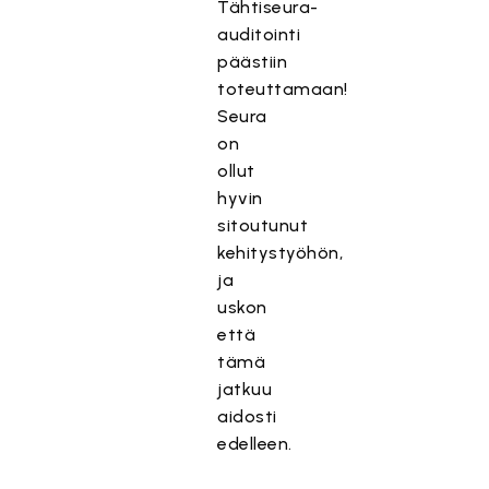
Tähtiseura-
auditointi
päästiin
toteuttamaan!
Seura
on
ollut
hyvin
sitoutunut
kehitystyöhön,
ja
uskon
että
tämä
jatkuu
aidosti
edelleen.