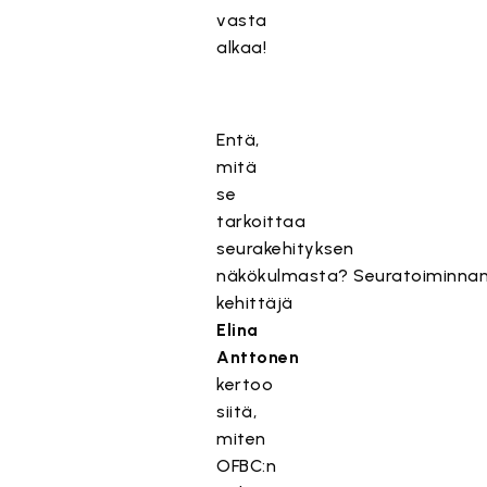
vasta
alkaa!
Entä,
mitä
se
tarkoittaa
seurakehityksen
näkökulmasta? Seuratoiminna
kehittäjä
Elina
Anttonen
kertoo
siitä,
miten
OFBC:n