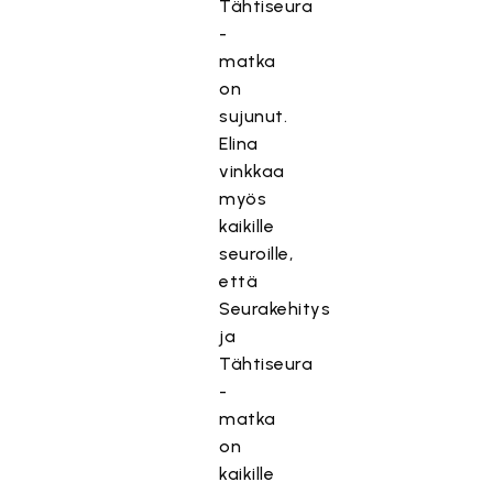
Tähtiseura
-
matka
on
sujunut.
Elina
vinkkaa
myös
kaikille
seuroille,
että
Seurakehitys
ja
Tähtiseura
-
matka
on
kaikille