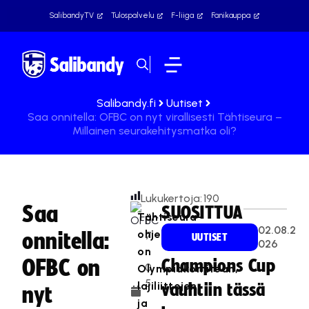
SalibandyTV
Tulospalvelu
F-liiga
Fanikauppa
Salibandy.fi
Uutiset
Saa onnitella: OFBC on nyt virallisesti Tähtiseura –
Millainen seurakehitysmatka oli?
Lukukertoja:
190
Saa
SUOSITTUA
Tähtiseura-
1
02.08.2
ohjelma
onnitella:
7
UUTISET
026
on
.
OFBC on
Champions Cup
0
Olympiakomitean,
5
lajiliittojen
vauhtiin tässä
nyt
.
ja