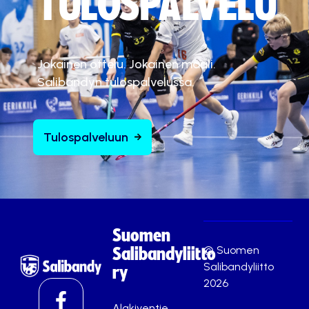
TULOSPALVELU
Jokainen ottelu. Jokainen maali.
Salibandyn tulospalvelussa.
Tulospalveluun
Suomen
© Suomen
Salibandyliitto
Salibandyliitto
ry
2026
Alakiventie