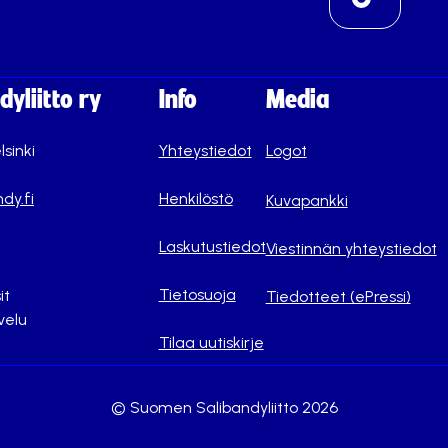
yliitto ry
Info
Media
lsinki
Yhteystiedot
Logot
dy.fi
Henkilöstö
Kuvapankki
Laskutustiedot
Viestinnän yhteystiedot
Tietosuoja
it
Tiedotteet (ePressi)
velu
Tilaa uutiskirje
© Suomen Salibandyliitto 2026