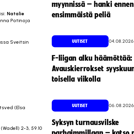
myynnissä – hanki ennen
si:
Natalie
ensimmäistä peliä
enna Potinoja
.
04.08.2026
UUTISET
ussa Sveitsin
F-liigan alku häämöttää:
Avauskierrokset syyskuu
toisella viikolla
06.08.2026
UUTISET
ltsved (Elsa
Syksyn turnausvilske
 (Wadell) 2-3, 59.10
parhaimmillaan – katso p