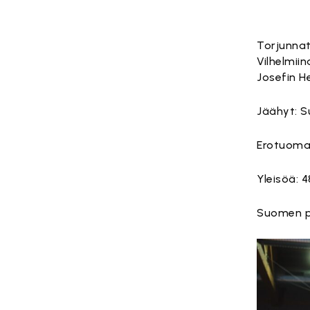
Torjunnat
Vilhelmii
Josefin H
Jäähyt: S
Erotuomar
Yleisöä: 4
Suomen pa