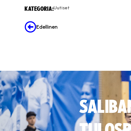
Uutiset
KATEGORIA:
Edellinen
SALIBA
TULOSP