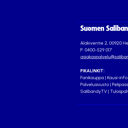
Suomen Saliband
Alakiventie 2, 00920 He
P. 0400-529 017
asiakaspalvelu@saliban
PIKALINKIT:
Fanikauppa
|
Kausi-info
Palvelusivusto
|
Pelipass
SalibandyTV
|
Tulospal