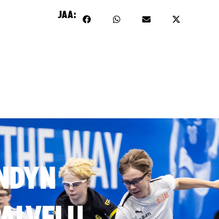
JAA:
NDYN
ALVELU