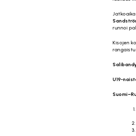
Jatkoaika
Sandstr
runnoi pa
Kisojen ko
rangaistus
Salibandy
U19-nais
Suomi–Ruot