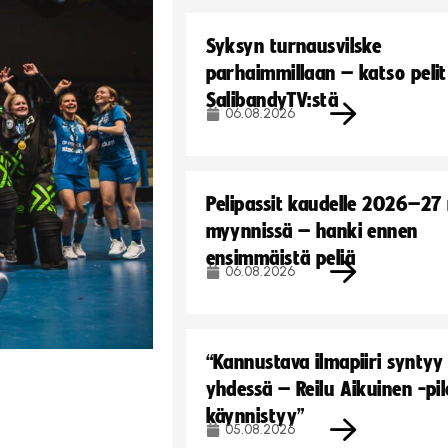
Syksyn turnausvilske
parhaimmillaan – katso pelit
SalibandyTV:stä
06.08.2026
Pelipassit kaudelle 2026–27
myynnissä – hanki ennen
ensimmäistä peliä
06.08.2026
“Kannustava ilmapiiri syntyy
yhdessä – Reilu Aikuinen -pil
käynnistyy”
05.08.2026