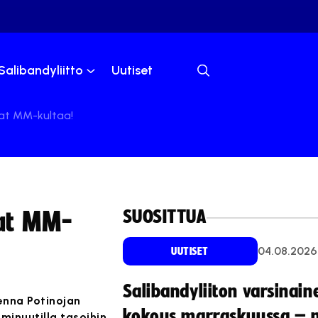
Salibandyliitto
Uutiset
vat MM-kultaa!
SUOSITTUA
vat MM-
04.08.2026
UUTISET
Salibandyliiton varsinain
enna Potinojan
kokous marraskuussa – 
 minuutilla tasoihin