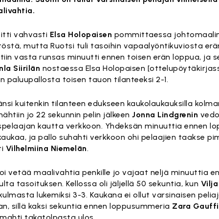
livahtia.
itti vahvasti
Elsa Holopaisen
pommittaessa johtomaali
töstä, mutta Ruotsi tuli tasoihin vapaalyöntikuviosta erä
tiin vasta runsas minuutti ennen toisen erän loppua, ja se
la Siirilän
nostaessa Elsa Holopaisen [ottelupöytäkirjas
n paluupallosta toisen tauon tilanteeksi 2-1.
änsi kuitenkin tilanteen edukseen kaukolaukauksilla kolm
nähtiin jo 22 sekunnin pelin jälkeen
Jonna Lindgrenin
vedo
pelaajan kautta verkkoon. Yhdeksän minuuttia ennen lop
kaukaa, ja pallo suhahti verkkoon ohi pelaajien taakse 
ti
Vilhelmiina Niemelän
.
oi vetää maalivahtia penkille jo vajaat neljä minuuttia e
ulta tasoituksen. Kellossa oli jäljellä 50 sekuntia, kun
Vilj
kulmasta lukemiksi 3-3. Kaukana ei ollut varsinaisen pelia
, sillä kaksi sekuntia ennen loppusummeria
Zara Gauff
imahti takatolpasta ulos.