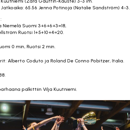
Kuutniemi (Zara Gauffin-Kauste) 3-3 im.
Jatkoaika: 65.56 Jenna Potinoja (Natalie Sandström) 4-3.
:
na Niemelä Suomi 3+6+6+3=18,
ellström Ruotsi 1+5+10+4=20.
uomi 0 min, Ruotsi 2 min.
it: Alberto Coduto ja Roland De Conno Pobitzer, Italia.
88.
rhaana palkittiin Vilja Kuutniemi.