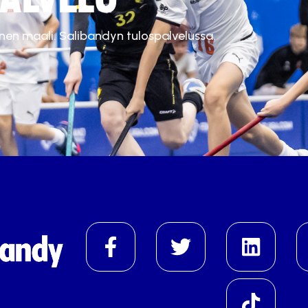
inen maali. Salibandyn tulospalvelussa.