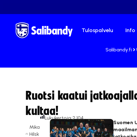
Tulospalvelu
Info
Salibandy.fi
Ruotsi kaatui jatkoajal
kultaa!
Lukukertoja:
2 104
Suomen U1
Mika
maailmanm
Hilsk
jatkoaikam