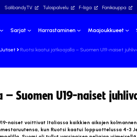
SalibandyTV
Tulospalvelu
F-liiga
Fanikauppa
Sarjat
Harrastaminen
Maajoukkueet
Uutiset
Ruotsi kaatui jatkoajalla – Suomen U19-naiset juhli
la – Suomen U19-naiset juhli
9-naiset voittivat Italiassa kaikkien aikojen kolmannen
estaruutensa, kun Ruotsi kaatui loppuottelussa 4-3 J
aalilla. Suomi oli tullut varsinaisen peliajan viimeisellä