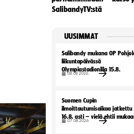
SalibandyTV:stä
UUSIMMAT
Salibandy mukana OP Pohjol
liikuntapäivässä
Olympiastadionilla 15.8.
08.08.2026
Suomen Cupin
ilmoittautumisaikaa jatkettu
16.8. asti – vielä ehtii muka
07.08.2026