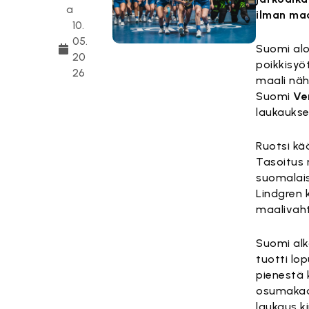
a
ilman maa
10.
05.
Suomi alo
20
poikkisyö
26
maali näh
Suomi
Ven
laukaukse
Ruotsi kä
Tasoitus 
suomalais
Lindgren 
maalivah
Suomi alk
tuotti lop
pienestä 
osumakaan
laukaus k