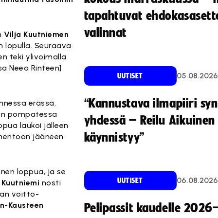
tapahtuvat ehdokasasette
valinnat
n
Vilja Kuutniemen
n lopulla. Seuraava
n teki ylivoimalla
sa Neea Rinteen]
05.08.2026
UUTISET
“Kannustava ilmapiiri sy
annessa erässä.
n pompatessa
yhdessä – Reilu Aikuinen 
pua laukoi jälleen
käynnistyy”
pimentoon jääneen
nnen loppua, ja se
06.08.2026
UUTISET
a Kuutniemi
nosti
jan voitto-
in-Kausteen
Pelipassit kaudelle 2026