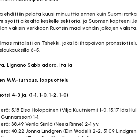
a ehdittiin pelata kuusi minuuttia ennen kuin Suomi ratkai
öm
syötti oikealta keskelle sektoria, ja Suomen kapteeni J
llon väkisin verkkoon Ruotsin maalivahdin jalkojen välistä
lmas mitalisti on Tshekki, joka löi iltapäivän pronssiottel
laukauksilla 6-5.
a, Lignano Sabbiadoro, Italia
ten MM-turnaus, loppuottelu
si 4-3 ja. (1-1, 1-0, 1-2, 1-0)
erä: 5.18 Elsa Holopainen (Vilja Kuutniemi) 1-0, 15.17 Ida Hu
Gunnarsson) 1-1.
erä: 38.49 Venla Siirilä (Neea Rinne) 2-1 yv.
erä: 40.22 Jonna Lindgren (Elin Wadell) 2-2, 51.09 Lindgren