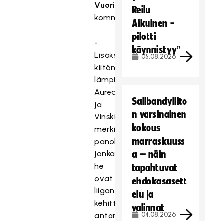
Vuori
Reilu
kommentoi.
Aikuinen -
pilotti
-
käynnistyy”
Lisäksi
05.08.2026
kiitän
lämpimästi
Aurea
Salibandyliito
ja
n varsinainen
Vinskiä
kokous
merkittävästä
marraskuuss
panoksesta,
jonka
a – näin
he
tapahtuvat
ovat
ehdokasasett
liigan
elu ja
kehittämiseksi
valinnat
04.08.2026
antaneet