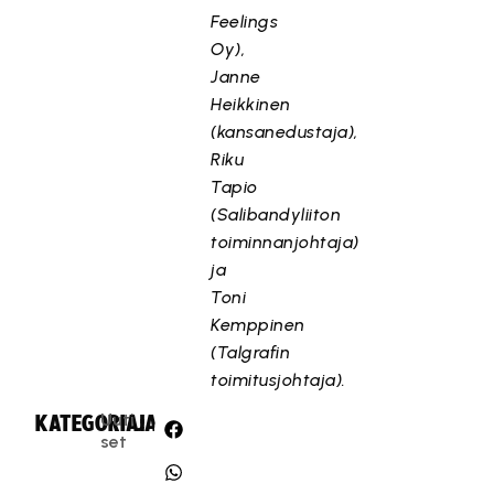
Feelings
Oy),
Janne
Heikkinen
(kansanedustaja),
Riku
Tapio
(Salibandyliiton
toiminnanjohtaja)
ja
Toni
Kemppinen
(Talgrafin
toimitusjohtaja).
Uuti
KATEGORIA:
JAA:
set