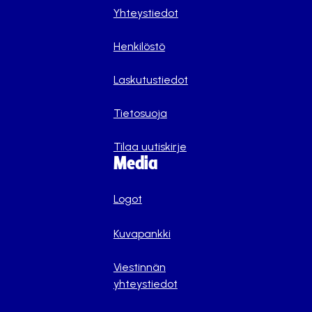
Yhteystiedot
Henkilöstö
Laskutustiedot
Tietosuoja
Tilaa uutiskirje
Media
Logot
Kuvapankki
Viestinnän
yhteystiedot