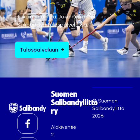
Jokainen ottelu. Jokainen maali.
Salibandyn tulospalvelussa.
Tulospalveluun
Suomen
© Suomen
Salibandyliitto
Salibandyliitto
ry
2026
Alakiventie
2,