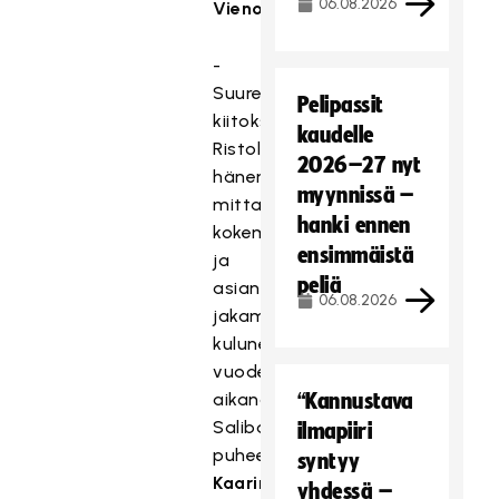
06.08.2026
Vienola
.
-
Suuret
Pelipassit
kiitokset
kaudelle
Ristolle
2026–27 nyt
hänen
myynnissä –
mittavan
hanki ennen
kokemuksensa
ensimmäistä
ja
peliä
asiantuntemuksensa
06.08.2026
jakamisesta
kuluneen
vuoden
aikana,
“Kannustava
Salibandyliiton
ilmapiiri
puheenjohtaja
syntyy
Kaarina
yhdessä –