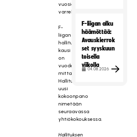
vuosien
varrella.
F-liigan alku
F-
häämöttää:
liigan
Avauskierrok
hallituksen
set syyskuun
kausi
toisella
on
viikolla
vuoden
04.08.2026
mittainen.
Hallituksen
uusi
kokoonpano
nimetään
seuraavassa
yhtiökokouksessa.
Hallituksen