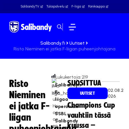
SalibandyTV
Tulospalvelu
F-liiga
Fanikauppa
Salibandy.fi
Uutiset
Risto Nieminen ei jatka F-liigan puheenjohtajana
Lukukertoja:
219
Risto
SUOSITTUA
Salibandyn
Ma
02.08.2
F-
Nieminen
rkk
UUTISET
026
u
liigaa
ei jatka F-
Champions Cup
Hu
operoivan
op
SSBL
vauhtiin tässä
liigan
on
Salibandy
kuussa –
en
puheenjohtajana
Oy:n