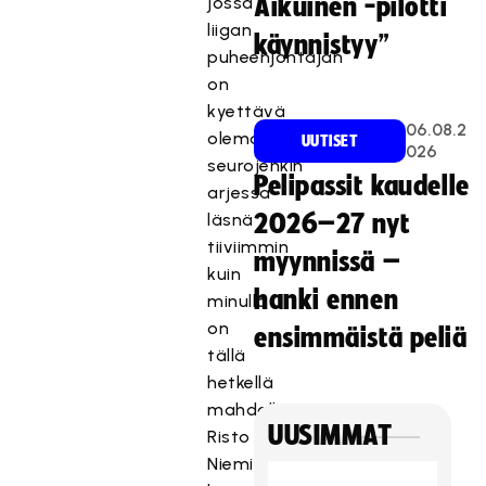
jossa
Aikuinen -pilotti
liigan
käynnistyy”
puheenjohtajan
on
kyettävä
06.08.2
olemaan
UUTISET
026
seurojenkin
Pelipassit kaudelle
arjessa
läsnä
2026–27 nyt
tiiviimmin
myynnissä –
kuin
hanki ennen
minulla
on
ensimmäistä peliä
tällä
hetkellä
mahdollisuus,
UUSIMMAT
Risto
Nieminen