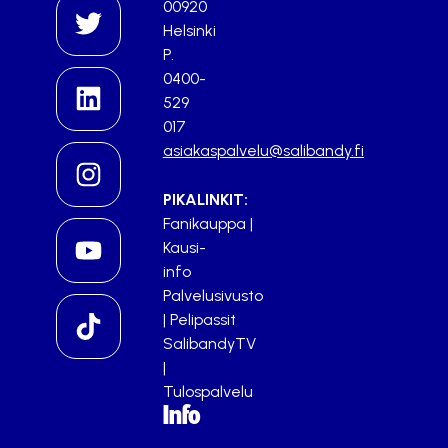
00920
Helsinki
P.
0400-
529
017
asiakaspalvelu@salibandy.fi
PIKALINKIT:
Fanikauppa
|
Kausi-
info
Palvelusivusto
|
Pelipassit
SalibandyTV
|
Tulospalvelu
Info