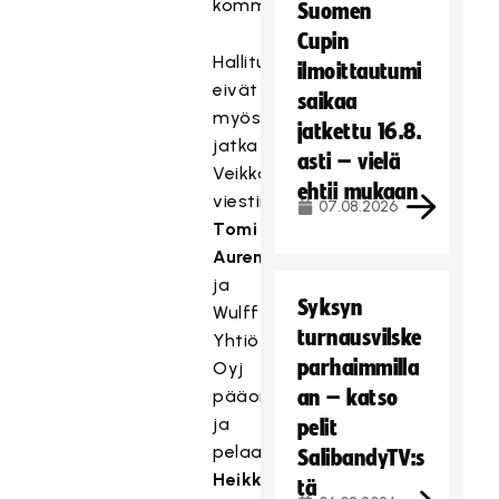
kommentoi.
Suomen
Cupin
Hallituksessa
ilmoittautumi
eivät
saikaa
myöskään
jatkettu 16.8.
jatka
asti – vielä
Veikkauksen
ehtii mukaan
viestintäpäällikkö
07.08.2026
Tomi
Auremaa
ja
Syksyn
Wulff-
turnausvilske
Yhtiöt
parhaimmilla
Oyj
pääomistaja
an – katso
ja
pelit
pelaajalegenda
SalibandyTV:s
Heikki
tä