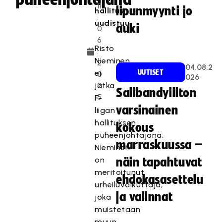
11
lipunmyynti jo
hallitus
.
uudistuu.
auki
0
6
Risto
.
Nieminen
2
04.08.2
ei
UUTISET
0
026
jatka
2
Salibandyliiton
5
F-
varsinainen
liigan
hallituksen
kokous
puheenjohtajana.
marraskuussa –
Nieminen
on
näin tapahtuvat
meritoitunut
ehdokasasettelu
urheiluvaikuttaja,
ja valinnat
joka
muistetaan
muun