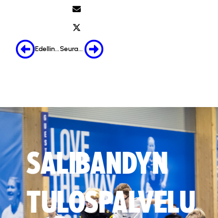
Edellinen
Seuraava
SALIBANDYN
TULOSPALVELU