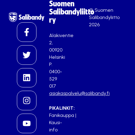
Suomen
© Suomen
Salibandyliitto
Salibandyliitto
ry
2026
Alakiventie
2,
00920
Helsinki
P.
0400-
529
017
asiakaspalvelu@salibandy.fi
PIKALINKIT:
Fanikauppa
|
Kausi-
info