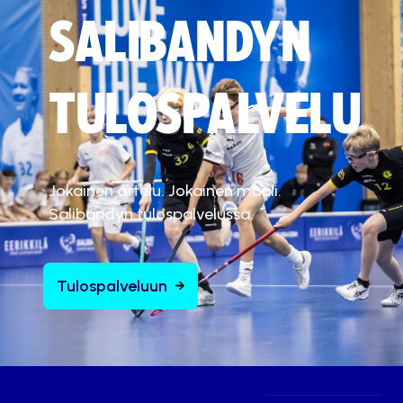
SALIBANDYN
TULOSPALVELU
Jokainen ottelu. Jokainen maali.
Salibandyn tulospalvelussa.
Tulospalveluun