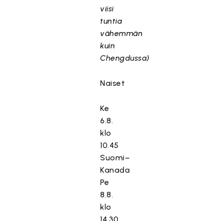
viisi
tuntia
vähemmän
kuin
Chengdussa)
Naiset
Ke
6.8.
klo
10.45
Suomi–
Kanada
Pe
8.8.
klo
14.30