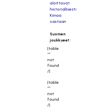
aloittavat
historiallisesti
Kiinaa
vastaan
Suomen
joukkueet:
[table
“”
not
found
/]
[table
“”
not
found
/]