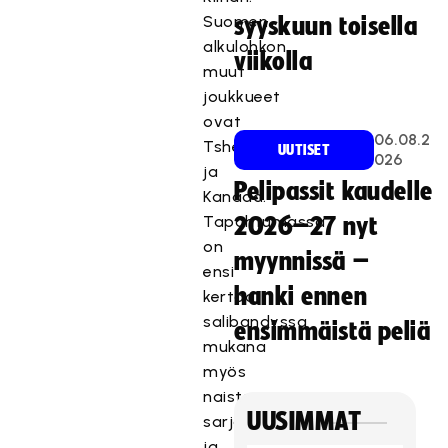
Suomen
syyskuun toisella
alkulohkon
viikolla
muut
joukkueet
ovat
06.08.2
Tshekki
UUTISET
026
ja
Pelipassit kaudelle
Kanada.
Tapahtumassa
2026–27 nyt
on
myynnissä –
ensi
hanki ennen
kertaa
salibandyssa
ensimmäistä peliä
mukana
myös
naisten
UUSIMMAT
sarja,
ja