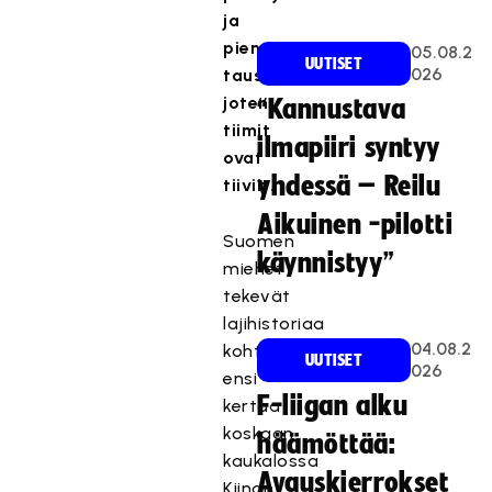
ja
pienen
05.08.2
UUTISET
026
taustaryhmän,
joten
“Kannustava
tiimit
ilmapiiri syntyy
ovat
yhdessä – Reilu
tiiviit.
Aikuinen -pilotti
Suomen
käynnistyy”
miehet
tekevät
lajihistoriaa
04.08.2
kohtaamalla
UUTISET
026
ensi
F-liigan alku
kertaa
koskaan
häämöttää:
kaukalossa
Avauskierrokset
Kiinan.