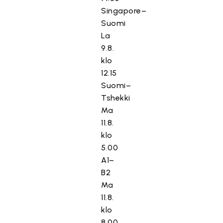
Singapore–
Suomi
La
9.8.
klo
12.15
Suomi–
Tshekki
Ma
11.8.
klo
5.00
A1–
B2
Ma
11.8.
klo
8.00