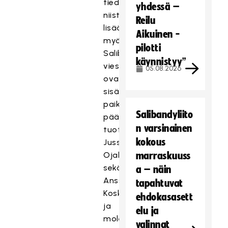
tiedotamme
yhdessä –
niistä
Reilu
lisää
Aikuinen -
myöhemmin.
pilotti
Salibandyn
käynnistyy”
viestinnästä
05.08.2026
ovat
sisältöä
paikan
Salibandyliito
päältä
n varsinainen
tuottamassa
kokous
Jussi
Ojala
marraskuuss
sekä
a – näin
Anssi
tapahtuvat
Koskinen,
ehdokasasett
ja
elu ja
molempien
valinnat