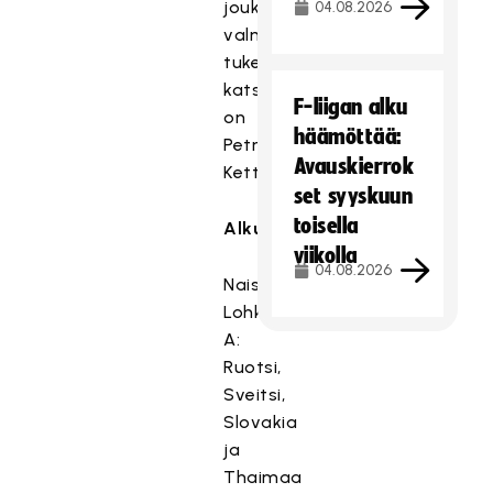
joukkueiden
04.08.2026
valmennustiimin
tukena
katsomovalmentajana
F-liigan alku
on
häämöttää:
Petri
Avauskierrok
Kettunen.
set syyskuun
toisella
Alkulohkot:
viikolla
04.08.2026
Naiset:
Lohko
A:
Ruotsi,
Sveitsi,
Slovakia
ja
Thaimaa