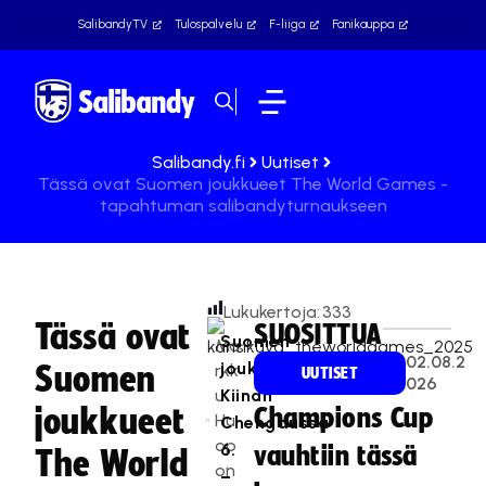
SalibandyTV
Tulospalvelu
F-liiga
Fanikauppa
Salibandy.fi
Uutiset
Tässä ovat Suomen joukkueet The World Games -
tapahtuman salibandyturnaukseen
Lukukertoja:
333
Tässä ovat
SUOSITTUA
Suomen
Ma
02.08.2
joukkueet
Suomen
rkk
UUTISET
026
u
Kiinan
joukkueet
Champions Cup
Hu
Chengdussa
op
6.
vauhtiin tässä
The World
on
–