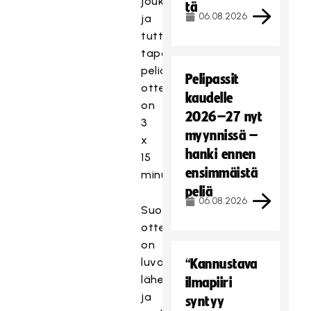
joukkuetta,
tä
06.08.2026
ja
tuttuun
tapaan
peliaika
Pelipassit
otteluissa
kaudelle
on
2026–27 nyt
3
myynnissä –
x
hanki ennen
15
ensimmäistä
minuuttia.
peliä
06.08.2026
Suomen
otteluista
on
luvassa
“Kannustava
lähetykset,
ilmapiiri
ja
syntyy