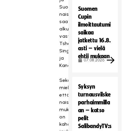
Suomen
Suomen
naiset
Cupin
saavat
ilmoittautumi
alkulohkossaan
saikaa
vastaansa
jatkettu 16.8.
Tshekin,
asti – vielä
Singaporen
ehtii mukaan
ja
07.08.2026
Kanadan.
Sekä
Syksyn
miehissä
turnausvilske
että
parhaimmilla
naisissa
mukana
an – katso
on
pelit
kahdeksan
SalibandyTV:s