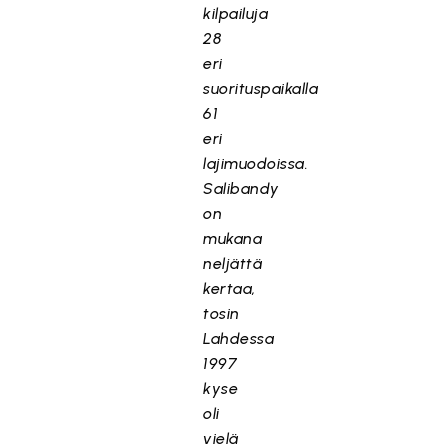
kilpailuja
28
eri
suorituspaikalla
61
eri
lajimuodoissa.
Salibandy
on
mukana
neljättä
kertaa,
tosin
Lahdessa
1997
kyse
oli
vielä