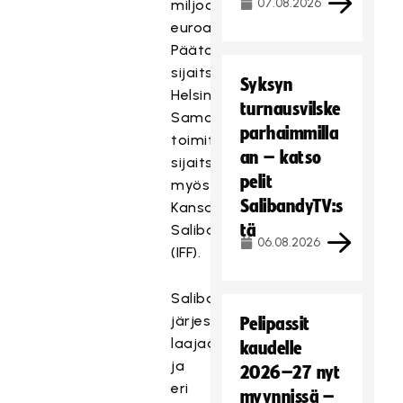
07.08.2026
miljoonaa
euroa.
Päätoimipisteemme
sijaitsee
Syksyn
Helsingissä.
turnausvilske
Samoissa
parhaimmilla
toimitiloissa
an – katso
sijaitsee
pelit
myös
SalibandyTV:s
Kansainvälinen
tä
Salibandyliitto
06.08.2026
(IFF).
Salibandyliitto
järjestää
Pelipassit
laajaa
kaudelle
ja
2026–27 nyt
eri
myynnissä –