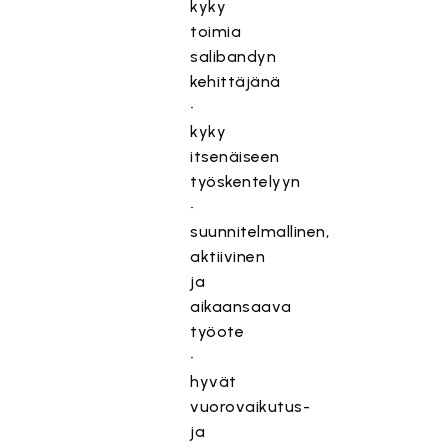
kyky
toimia
salibandyn
kehittäjänä
•
kyky
itsenäiseen
työskentelyyn
•
suunnitelmallinen,
aktiivinen
ja
aikaansaava
työote
•
hyvät
vuorovaikutus-
ja