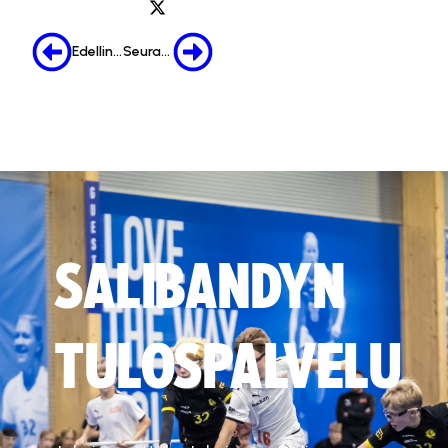
Edellinen
Seuraava
SALIBANDYN
TULOSPALVELU