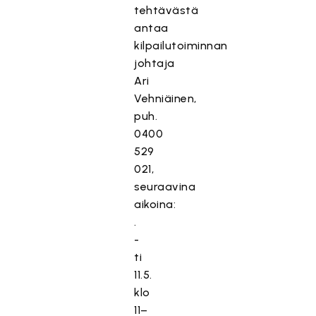
tehtävästä
antaa
kilpailutoiminnan
johtaja
Ari
Vehniäinen,
puh.
0400
529
021,
seuraavina
aikoina:
.
-
ti
11.5.
klo
11–