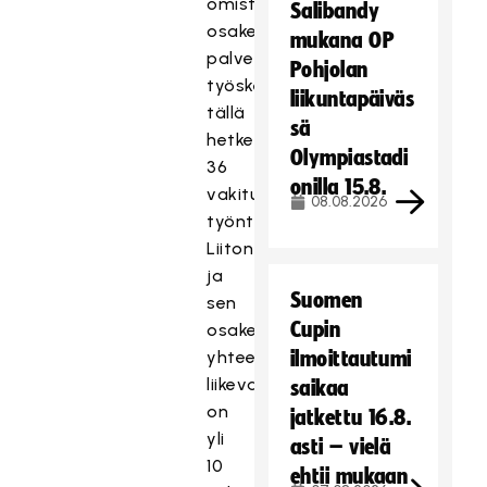
omistaman
Salibandy
osakeyhtiön
mukana OP
palveluksessa
Pohjolan
työskentelee
liikuntapäiväs
tällä
sä
hetkellä
Olympiastadi
36
onilla 15.8.
vakituista
08.08.2026
työntekijää.
Liiton
ja
Suomen
sen
Cupin
osakeyhtiön
yhteenlaskettu
ilmoittautumi
liikevaihto
saikaa
on
jatkettu 16.8.
yli
asti – vielä
10
ehtii mukaan