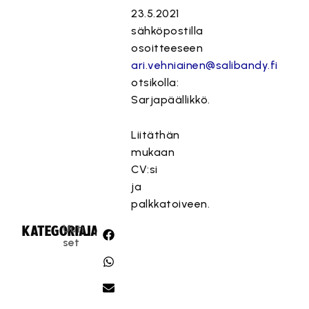
23.5.2021
sähköpostilla
osoitteeseen
ari.vehniainen@salibandy.fi
otsikolla:
Sarjapäällikkö.
Liitäthän
mukaan
CV:si
ja
palkkatoiveen.
Uuti
KATEGORIA:
JAA:
set