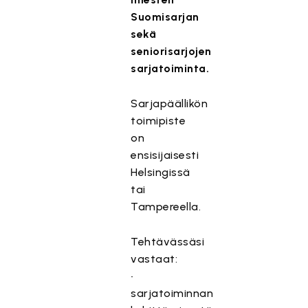
Suomisarjan
sekä
seniorisarjojen
sarjatoiminta.
Sarjapäällikön
toimipiste
on
ensisijaisesti
Helsingissä
tai
Tampereella.
Tehtävässäsi
vastaat:
•
sarjatoiminnan