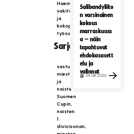
Haemme
Salibandyliito
vakituiseen
n varsinainen
ja
kokous
kokopäivätoimiseen
marraskuuss
työsuhteeseen
a – näin
Sarjapäällikköä
tapahtuvat
ehdokasasett
elu ja
vastuualueenaan
valinnat
miesten
04.08.2026
ja
naisten
Suomen
Cupin,
naisten
1.
divisioonan,
miesten