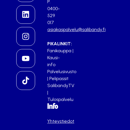
P.
0400-
529
017
asiakaspalvelu@salibandy.fi
PIKALINKIT:
Fanikauppa
|
Kausi-
info
Palvelusivusto
|
Pelipassit
SalibandyTV
|
Tulospalvelu
Info
Yhteystiedot