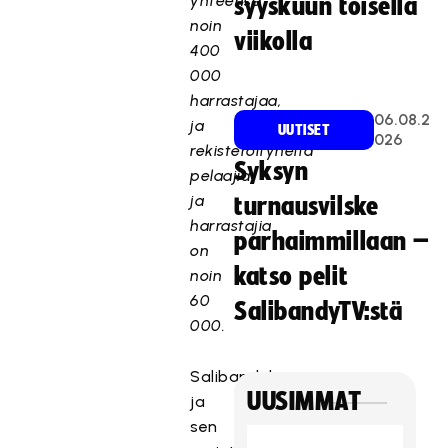
yhteensä
syyskuun toisella
noin
viikolla
400
000
harrastajaa,
06.08.2
ja
UUTISET
026
rekisteröityneitä
Syksyn
pelaajia
ja
turnausvilske
harrastajia
parhaimmillaan –
on
katso pelit
noin
60
SalibandyTV:stä
000.
Salibandyliiton
UUSIMMAT
ja
sen