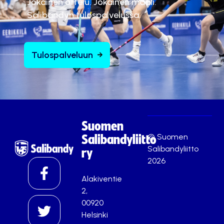
Jokainen ottelu. Jokainen maali.
Salibandyn tulospalvelussa.
Tulospalveluun
Suomen
© Suomen
Salibandyliitto
Salibandyliitto
ry
2026
Alakiventie
2,
00920
Helsinki