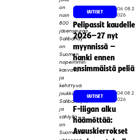
on
06.08.2
UUTISET
026
noin
800
Pelipassit kaudelle
jäsenseuraa.
2026–27 nyt
Salibandy
myynnissä –
on
Suomen
hanki ennen
nopeimmin
ensimmäistä peliä
kasvava
ja
kehittyvä
04.08.2
joukkueurheilulaji.
UUTISET
026
Salibandyllä
F-liigan alku
ja
sählyllä
häämöttää:
on
Avauskierrokset
Suomessa