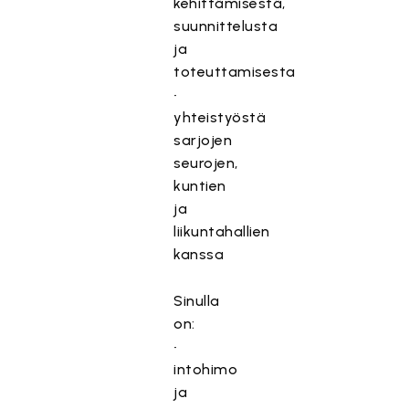
kehittämisestä,
suunnittelusta
ja
toteuttamisesta
•
yhteistyöstä
sarjojen
seurojen,
kuntien
ja
liikuntahallien
kanssa
Sinulla
on:
•
intohimo
ja