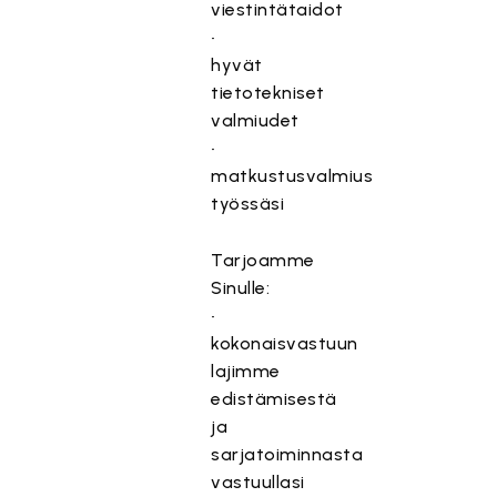
viestintätaidot
•
hyvät
tietotekniset
valmiudet
•
matkustusvalmius
työssäsi
Tarjoamme
Sinulle:
•
kokonaisvastuun
lajimme
edistämisestä
ja
sarjatoiminnasta
vastuullasi