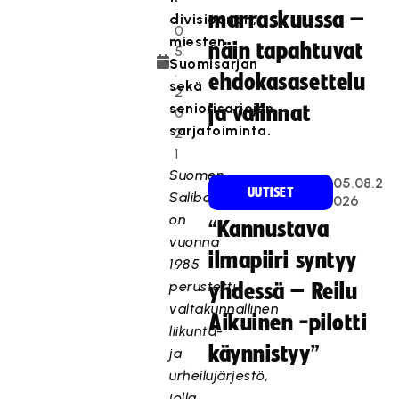
.
marraskuussa –
divisioonan,
0
miesten
näin tapahtuvat
5
Suomisarjan
.
ehdokasasettelu
sekä
2
seniorisarjojen
ja valinnat
0
sarjatoiminta.
2
1
Suomen
05.08.2
UUTISET
Salibandyliitto
026
on
“Kannustava
vuonna
ilmapiiri syntyy
1985
perustettu
yhdessä – Reilu
valtakunnallinen
Aikuinen -pilotti
liikunta-
käynnistyy”
ja
urheilujärjestö,
jolla