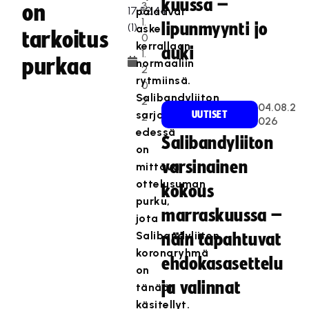
kuussa –
3
on
palaavat
1.
lipunmyynti jo
askel
tarkoitus
0
kerrallaan
auki
1.
purkaa
normaaliin
2
rytmiinsä.
0
Salibandyliiton
2
04.08.2
sarjoissa
UUTISET
2
026
edessä
Salibandyliiton
on
varsinainen
mittava
ottelusuman
kokous
purku,
marraskuussa –
jota
Salibandyliiton
näin tapahtuvat
koronaryhmä
ehdokasasettelu
on
ja valinnat
tänään
käsitellyt.