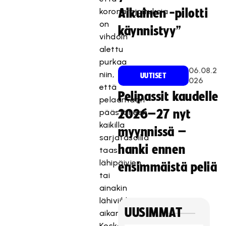
koronarajoituksia
Aikuinen -pilotti
on
käynnistyy”
vihdoin
alettu
purkaa
06.08.2
niin,
UUTISET
026
että
Pelipassit kaudelle
pelaamaan
päästäneen
2026–27 nyt
kaikilla
myynnissä –
sarjatasoilla
hanki ennen
taas
lähipäivien
ensimmäistä peliä
tai
ainakin
lähiviikkojen
UUSIMMAT
aikana.
Koska