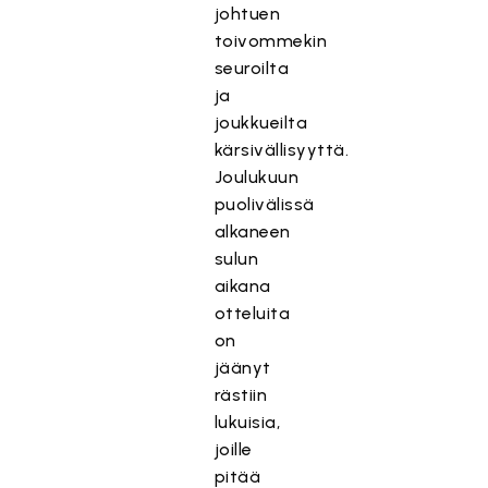
johtuen
toivommekin
seuroilta
ja
joukkueilta
kärsivällisyyttä.
Joulukuun
puolivälissä
alkaneen
sulun
aikana
otteluita
on
jäänyt
rästiin
lukuisia,
joille
pitää