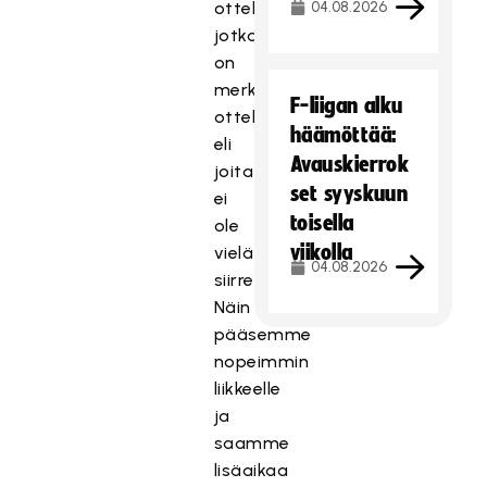
ottelut,
04.08.2026
jotka
on
merkitty
F-liigan alku
otteluohjelmiin
häämöttää:
eli
Avauskierrok
joita
set syyskuun
ei
toisella
ole
viikolla
vielä
04.08.2026
siirretty.
Näin
pääsemme
nopeimmin
liikkeelle
ja
saamme
lisäaikaa