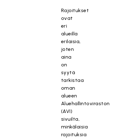
Rajoitukset
ovat
eri
alueilla
erilaisia,
joten
aina
on
syytä
tarkistaa
oman
alueen
Aluehallintoviraston
(AVI)
sivuilta,
minkälaisia
rajoituksia