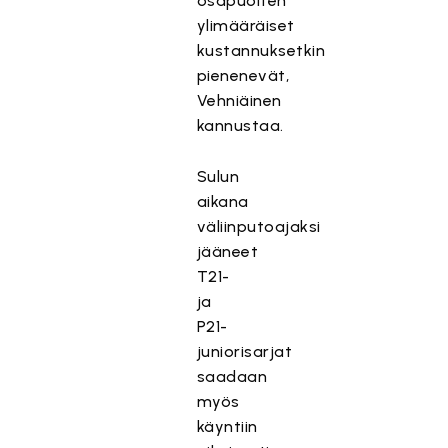
osapuolten
ylimääräiset
kustannuksetkin
pienenevät,
Vehniäinen
kannustaa.
Sulun
aikana
väliinputoajaksi
jääneet
T21-
ja
P21-
juniorisarjat
saadaan
myös
käyntiin