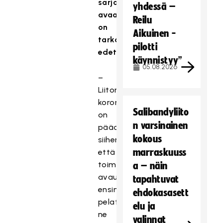
sarjatoiminnan
yhdessä –
avaamisessa
Reilu
on
Aikuinen -
tarkoitus
pilotti
edetä?
käynnistyy”
05.08.2026
–
Liiton
koronaryhmässä
Salibandyliito
on
n varsinainen
päädytty
kokous
siihen,
marraskuuss
että
toiminnan
a – näin
avautuessa
tapahtuvat
ensin
ehdokasasett
pelataan
elu ja
ne
valinnat