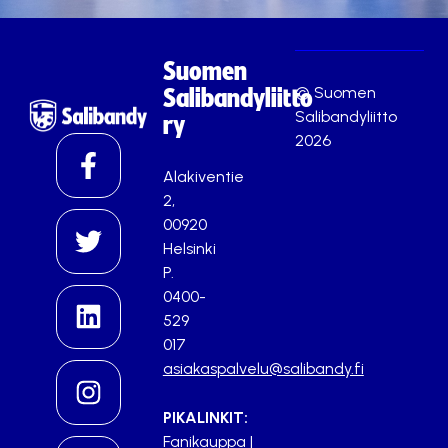
Suomen
© Suomen
Salibandyliitto
Salibandyliitto
ry
2026
Alakiventie
2,
00920
Helsinki
P.
0400-
529
017
asiakaspalvelu@salibandy.fi
PIKALINKIT:
Fanikauppa
|