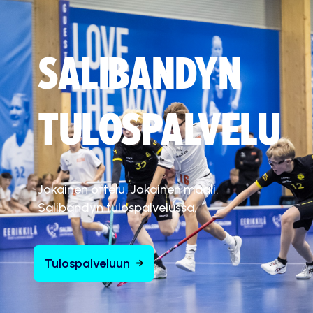
SALIBANDYN
TULOSPALVELU
Jokainen ottelu. Jokainen maali.
Salibandyn tulospalvelussa.
Tulospalveluun