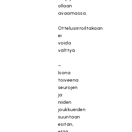
ollaan
avaamassa.
Ottelusiirroiltakaan
ei
voida
välttyä.
–
Isona
toiveena
seurojen
ja
niiden
joukkueiden
suuntaan
esitän,
että