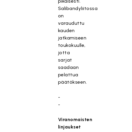
pikaisesti.
Salibandyliitossa
on
varauduttu
kauden
jatkamiseen
toukokuulle,
jotta
sarjat
saadaan
pelattua
päätökseen.
-
-
Viranomaisten
linjaukset