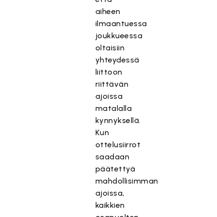
aiheen
ilmaantuessa
joukkueessa
oltaisiin
yhteydessä
liittoon
riittävän
ajoissa
matalalla
kynnyksellä.
Kun
ottelusiirrot
saadaan
päätettyä
mahdollisimman
ajoissa,
kaikkien