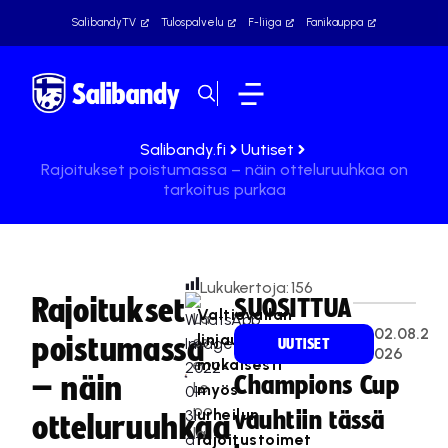
SalibandyTV
Tulospalvelu
F-liiga
Fanikauppa
Salibandy.fi
Uutiset
Rajoitukset poistumassa – näin otteluruuhkaa on
tarkoitus purkaa
Lukukertoja:
156
Rajoitukset
SUOSITTUA
Valtiovallan
La
02.08.2
linjausten
poistumassa
ss
UUTISET
026
e
mukaisesti
– näin
Champions Cup
Le
myös
po
urheilun
vauhtiin tässä
otteluruuhkaa
la
rajoitustoimet