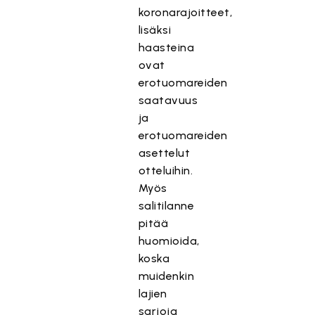
koronarajoitteet,
lisäksi
haasteina
ovat
erotuomareiden
saatavuus
ja
erotuomareiden
asettelut
otteluihin.
Myös
salitilanne
pitää
huomioida,
koska
muidenkin
lajien
sarjoja