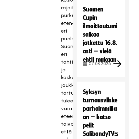
rajoitusten
Suomen
purku
Cupin
etenee
ilmoittautumi
eri
saikaa
puolella
jatkettu 16.8.
Suomea
asti – vielä
eri
ehtii mukaan
tahtiin,
07.08.2026
ja
koska
joukkuekohtaisia
Syksyn
tartuntaryppäitä
turnausvilske
tulee
parhaimmilla
varmasti
eteen,
an – katso
toivon,
pelit
että
SalibandyTV:s