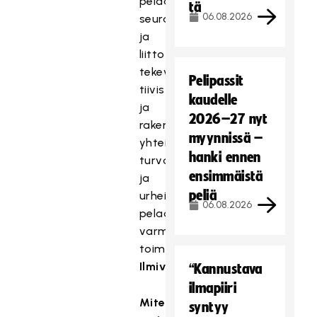
pelaajat,
tä
06.08.2026
seurat
ja
liitto
tekevät
Pelipassit
tiivistä
kaudelle
ja
2026–27 nyt
rakentavaa
myynnissä –
yhteistyötä
hanki ennen
turvallisen
ensimmäistä
ja
peliä
urheilullisen
06.08.2026
pelaamisen
varmistamiseksi,
toiminnanjohtaja
Pekka
Ilmivalta
kertoo.
“Kannustava
ilmapiiri
Miten
syntyy