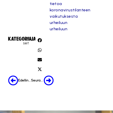
tietoa
koronavirustilanteen
vaikutuksesta
urheiluun
urheiluun
Uuti
KATEGORIA:
JAA:
set
Edellinen
Seuraava