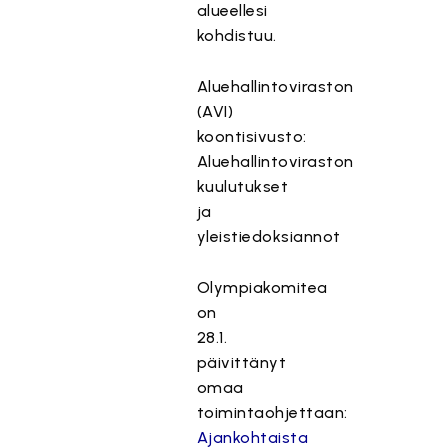
alueellesi
kohdistuu.
Aluehallintoviraston
(AVI)
koontisivusto:
Aluehallintoviraston
kuulutukset
ja
yleistiedoksiannot
Olympiakomitea
on
28.1.
päivittänyt
omaa
toimintaohjettaan:
Ajankohtaista