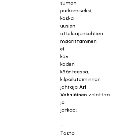
suman
purkamiseksi,
koska
uusien
otteluajankohtien
määrittäminen
ei
käy
käden
käänteessä,
kilpailutoiminnan
johtaja
Ari
Vehniäinen
valottaa
ja
jatkaa:
–
Tästä