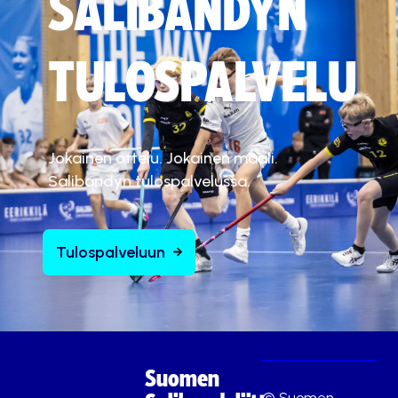
SALIBANDYN
TULOSPALVELU
Jokainen ottelu. Jokainen maali.
Salibandyn tulospalvelussa.
Tulospalveluun
Suomen
© Suomen