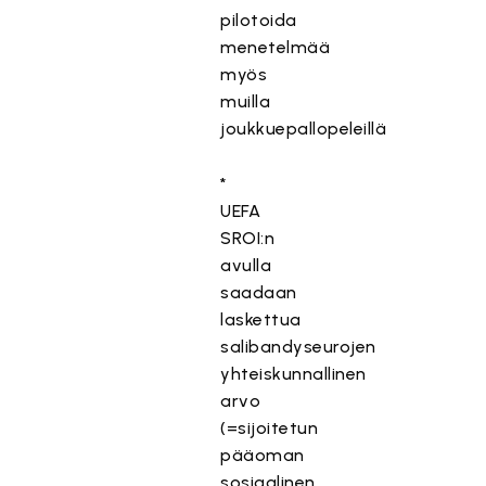
pilotoida
menetelmää
myös
muilla
joukkuepallopeleillä
*
UEFA
SROI:n
avulla
saadaan
laskettua
salibandyseurojen
yhteiskunnallinen
arvo
(=sijoitetun
pääoman
sosiaalinen