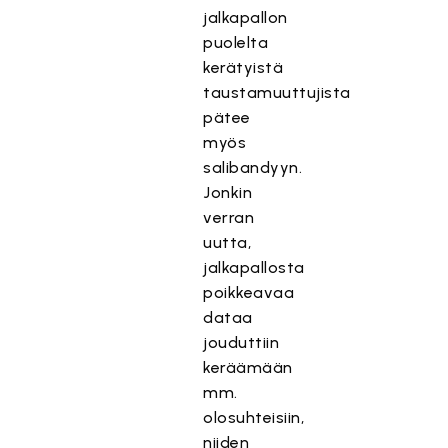
jalkapallon
puolelta
kerätyistä
taustamuuttujista
pätee
myös
salibandyyn.
Jonkin
verran
uutta,
jalkapallosta
poikkeavaa
dataa
jouduttiin
keräämään
mm.
olosuhteisiin,
niiden