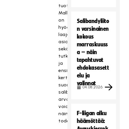
tuottoa.
Mallinnuksessa
on
Salibandyliito
hyödynnetty
n varsinainen
laajasti
kokous
asiantuntijoita
marraskuuss
sekä
a – näin
tutkimustietoa,
tapahtuvat
ja
ehdokasasett
ensi
elu ja
kertaa
valinnat
suomalaisen
04.08.2026
salibandyseuran
arvo
voidaan
F-liigan alku
näin
häämöttää:
todentaa.
Avauskierrok