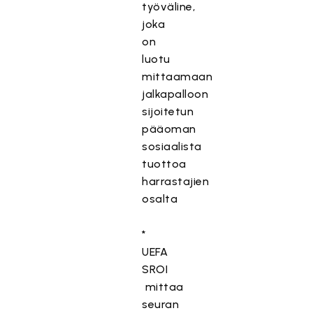
työväline,
joka
on
luotu
mittaamaan
jalkapalloon
sijoitetun
pääoman
sosiaalista
tuottoa
harrastajien
osalta
*
UEFA
SROI
mittaa
seuran