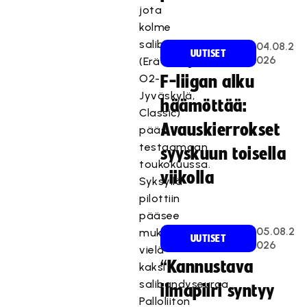
jota
kolme
salibandyseuraa
04.08.2
UUTISET
026
(EräViikingit,
O2-
F-liigan alku
Jyväskylä,
häämöttää:
Classic)
Avauskierrokset
pääsi
testaamaan
syyskuun toisella
toukokuussa.
viikolla
Syksyllä
pilottiin
pääsee
05.08.2
mukaan
UUTISET
026
vielä
“Kannustava
kaksi
salibandyseuraa.
ilmapiiri syntyy
Palloliiton