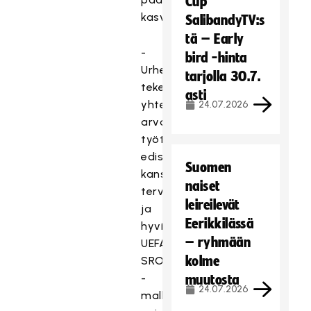
Cup
kasvusta.
SalibandyTV:s
tä – Early
-
bird -hinta
Urheiluseurat
tarjolla 30.7.
tekevät
asti
yhteiskunnallisesti
24.07.2026
arvokasta
työtä
edistäessään
Suomen
kansalaisten
naiset
terveyttä
leireilevät
ja
Eerikkilässä
hyvinvointia.
– ryhmään
UEFA
kolme
SROI
-
muutosta
24.07.2026
mallinnuksella