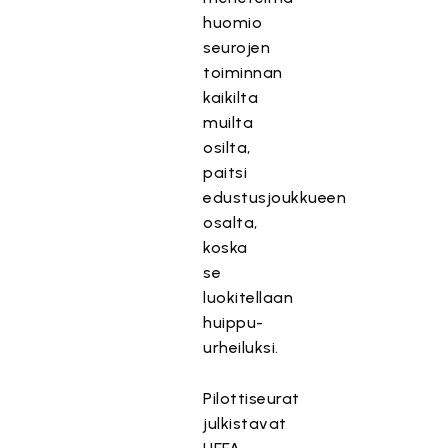
huomio
seurojen
toiminnan
kaikilta
muilta
osilta,
paitsi
edustusjoukkueen
osalta,
koska
se
luokitellaan
huippu-
urheiluksi.
Pilottiseurat
julkistavat