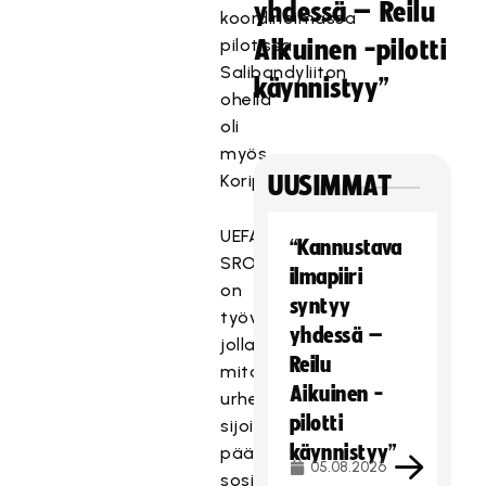
yhdessä – Reilu
koordinoimassa
pilotissa
Aikuinen -pilotti
Salibandyliiton
käynnistyy”
ohella
oli
myös
Koripalloliitto.
UUSIMMAT
UEFA
“Kannustava
SROI
ilmapiiri
on
syntyy
työväline,
yhdessä –
jolla
Reilu
mitataan
Aikuinen -
urheiluseuran
pilotti
sijoitetun
käynnistyy”
pääoman
05.08.2026
sosiaalista