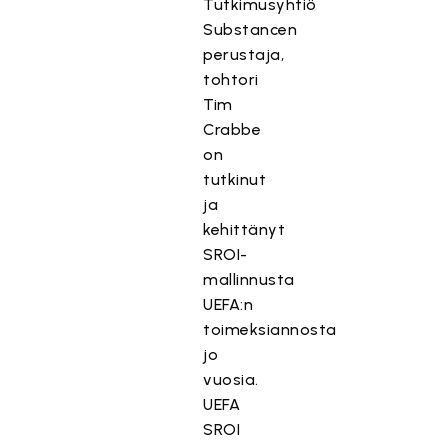
Tutkimusyhtiö
Substancen
perustaja,
tohtori
Tim
Crabbe
on
tutkinut
ja
kehittänyt
SROI-
mallinnusta
UEFA:n
toimeksiannosta
jo
vuosia.
UEFA
SROI