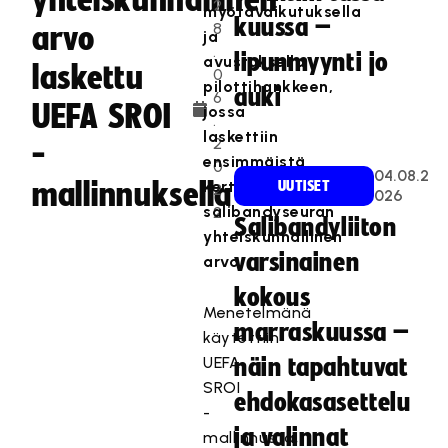
yhteiskunnallinen
2
myötävaikutuksella
kuussa –
8
arvo
ja
.
lipunmyynti jo
avustuksella
laskettu
0
pilottihankkeen,
auki
6
UEFA SROI
jossa
.
laskettiin
2
-
ensimmäistä
0
04.08.2
mallinnuksella
kertaa
UUTISET
2
026
salibandyseuran
2
Salibandyliiton
yhteiskunnallinen
varsinainen
arvo.
kokous
Menetelmänä
marraskuussa –
käytettiin
UEFA
näin tapahtuvat
SROI
ehdokasasettelu
-
ja valinnat
mallinnusta,