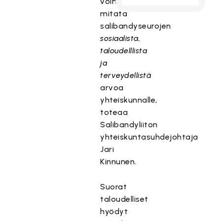
voimme
mitata
salibandyseurojen
sosiaalista,
taloudelllista
ja
terveydellistä
arvoa
yhteiskunnalle,
toteaa
Salibandyliiton
yhteiskuntasuhdejohtaja
Jari
Kinnunen.
Suorat
taloudelliset
hyödyt