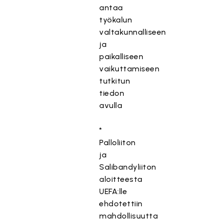
antaa
työkalun
valtakunnalliseen
ja
paikalliseen
vaikuttamiseen
tutkitun
tiedon
avulla
*
Palloliiton
ja
Salibandyliiton
aloitteesta
UEFA:lle
ehdotettiin
mahdollisuutta