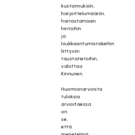
kustannuksiin,
harjoittelumääriin,
harrastamisen
hintoihin
ja
loukkaantumisriskeihin
liittyviin
taustatietoihin,
valottaa
Kinnunen.
Huomionarvoista
tuloksia
arvioitaessa
on
se,
että
menetelmä