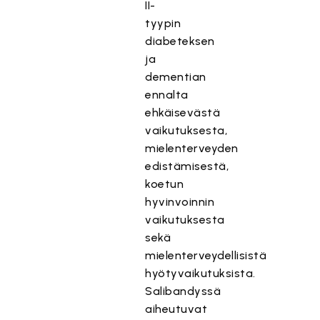
II-
tyypin
diabeteksen
ja
dementian
ennalta
ehkäisevästä
vaikutuksesta,
mielenterveyden
edistämisestä,
koetun
hyvinvoinnin
vaikutuksesta
sekä
mielenterveydellisistä
hyötyvaikutuksista.
Salibandyssä
aiheutuvat