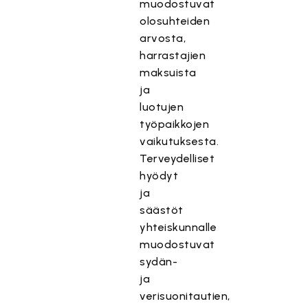
muodostuvat
olosuhteiden
arvosta,
harrastajien
maksuista
ja
luotujen
työpaikkojen
vaikutuksesta.
Terveydelliset
hyödyt
ja
säästöt
yhteiskunnalle
muodostuvat
sydän-
ja
verisuonitautien,