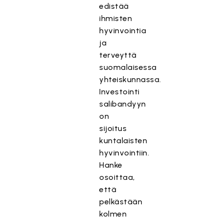
edistää
ihmisten
hyvinvointia
ja
terveyttä
suomalaisessa
yhteiskunnassa.
Investointi
salibandyyn
on
sijoitus
kuntalaisten
hyvinvointiin.
Hanke
osoittaa,
että
pelkästään
kolmen