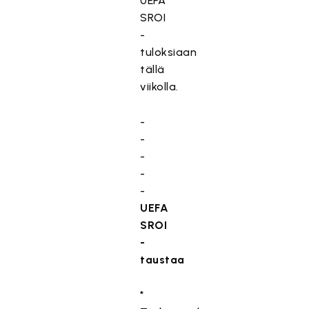
UEFA
SROI
-
tuloksiaan
tällä
viikolla.
-
-
-
-
-
UEFA
SROI
-
taustaa
*