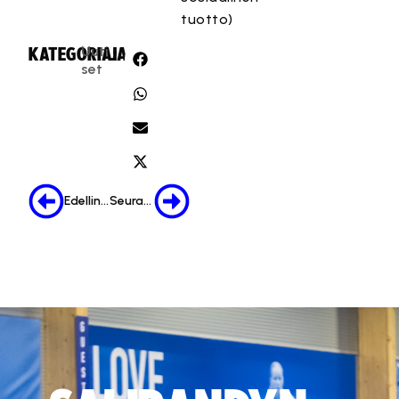
tuotto)
Uuti
KATEGORIA:
JAA:
set
Edellinen
Seuraava