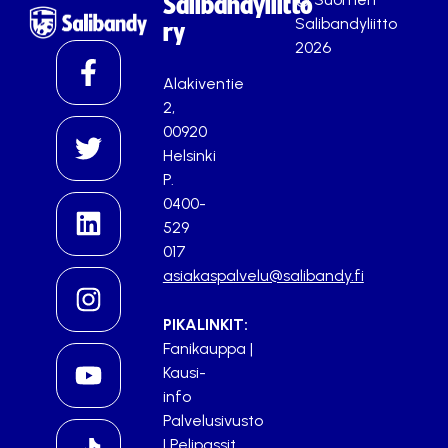
Salibandyliitto
Salibandyliitto
ry
2026
Alakiventie
2,
00920
Helsinki
P.
0400-
529
017
asiakaspalvelu@salibandy.fi
PIKALINKIT:
Fanikauppa
|
Kausi-
info
Palvelusivusto
|
Pelipassit