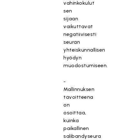
vahinkokulut
sen
sijaan
vaikuttavat
negatiivisesti
seuran
yhteiskunnallisen
hyödyn
muodostumiseen.
-
Mallinnuksen
tavoitteena
on
osoittaa,
kuinka
paikallinen
salibandyseura