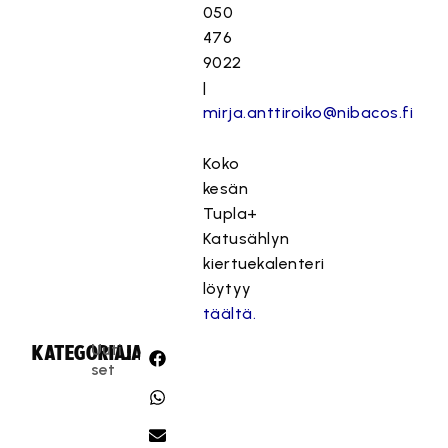
050
476
9022
|
mirja.anttiroiko@nibacos.fi
Koko
kesän
Tupla+
Katusählyn
kiertuekalenteri
löytyy
täältä.
Uuti
KATEGORIA:
JAA:
set