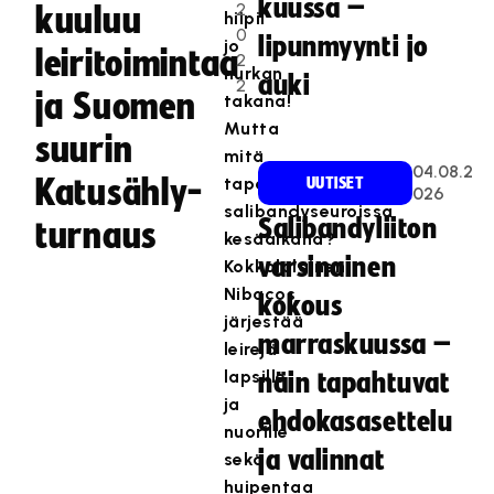
kuussa –
2
kuuluu
hiipii
0
lipunmyynti jo
jo
leiritoimintaa
2
nurkan
auki
2
ja Suomen
takana!
Mutta
suurin
mitä
04.08.2
Katusähly-
tapahtuu
UUTISET
026
salibandyseuroissa
Salibandyliiton
turnaus
kesäaikana?
varsinainen
Kokkolalainen
Nibacos
kokous
järjestää
marraskuussa –
leirejä
lapsille
näin tapahtuvat
ja
ehdokasasettelu
nuorille
ja valinnat
sekä
huipentaa