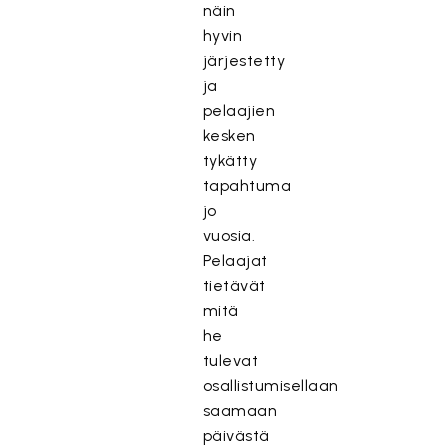
näin
hyvin
järjestetty
ja
pelaajien
kesken
tykätty
tapahtuma
jo
vuosia.
Pelaajat
tietävät
mitä
he
tulevat
osallistumisellaan
saamaan
päivästä