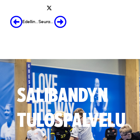
Edellinen
Seuraava
SALIBANDYN
TULOSPALVELU