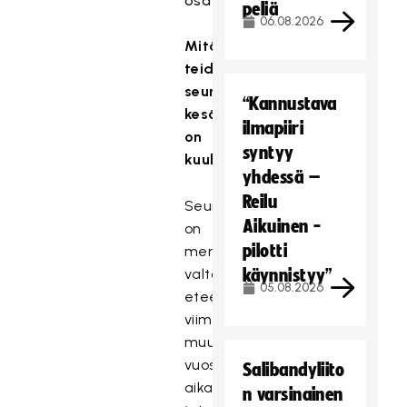
osaturnaus.
peliä
06.08.2026
Mitä
teidän
seuran
“Kannustava
kesään
ilmapiiri
on
syntyy
kuulunut?
yhdessä –
Reilu
Seuramme
Aikuinen -
on
pilotti
mennyt
valtavasti
käynnistyy”
05.08.2026
eteenpäin
viimeisten
muutamien
vuosien
Salibandyliito
aikana,
n varsinainen