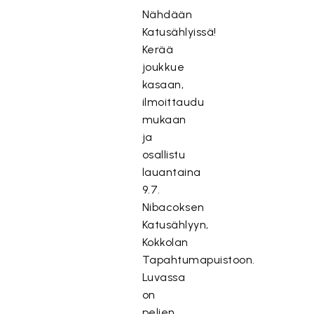
Nähdään
Katusählyissä!
Kerää
joukkue
kasaan,
ilmoittaudu
mukaan
ja
osallistu
lauantaina
9.7.
Nibacoksen
Katusählyyn,
Kokkolan
Tapahtumapuistoon.
Luvassa
on
pelien