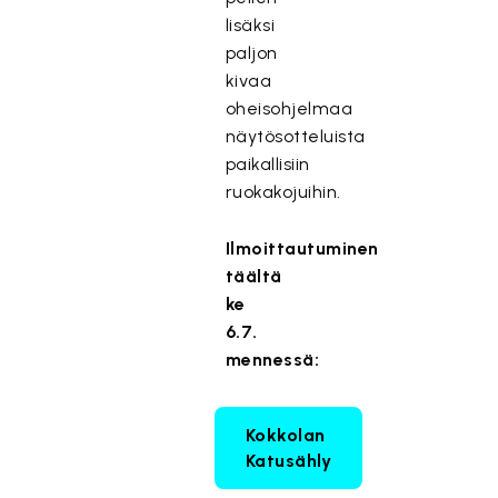
lisäksi
paljon
kivaa
oheisohjelmaa
näytösotteluista
paikallisiin
ruokakojuihin.
Ilmoittautuminen
täältä
ke
6.7.
mennessä:
Kokkolan
Katusähly