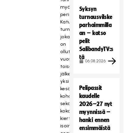
myös
Syksyn
perinteisestä
turnausvilske
Katusähly-
parhaimmilla
turnauksesta,
an – katso
joka
pelit
on
SalibandyTV:s
ollut
tä
vuosi
06.08.2026
toisensa
jälkeen
yksi
Pelipassit
kesän
kaudelle
kohokohdista
sekä
2026–27 nyt
koko
myynnissä –
kiertueen
hanki ennen
isoin
ensimmäistä