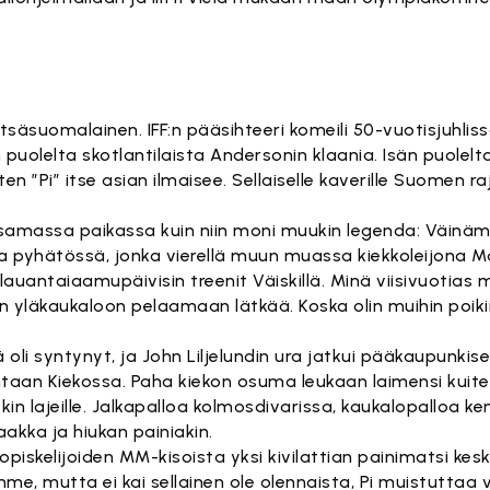
metsäsuomalainen. IFF:n pääsihteeri komeili 50-vuotisjuhlis
n puolelta skotlantilaista Andersonin klaania. Isän puolelt
en ”Pi” itse asian ilmaisee. Sellaiselle kaverille Suomen ra
i samassa paikassa kuin niin moni muukin legenda: Väinäm
sa pyhätössä, jonka vierellä muun muassa kiekkoleijona M
oli lauantaiaamupäivisin treenit Väiskillä. Minä viisivuotias
 yläkaukaloon pelaamaan lätkää. Koska olin muihin poikii
 oli syntynyt, ja John Liljelundin ura jatkui pääkaupunkis
aan Kiekossa. Paha kiekon osuma leukaan laimensi kuit
lekin lajeille. Jalkapalloa kolmosdivarissa, kaukalopalloa k
akka ja hiukan painiakin.
piskelijoiden MM-kisoista yksi kivilattian painimatsi kes
e, mutta ei kai sellainen ole olennaista, Pi muistuttaa vä