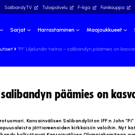
SalibandyTV
Tulospalvelu
F-liiga
Fanikauppa
Sarjat
Harrastaminen
Maajoukkueet
utiset
“Pi” Liljelundin tarina – salibandyn päämies on kasvanu
 – salibandyn päämies on kasva
tuomari. Kansainvälisen Salibandyliiton IFF:n John ”Pi” 
puusaleista jättiareenoiden kirkkaisiin valoihin. Nyt ka
alibandy kolkuttavat Kansainvälisen Olympiakomitean ove