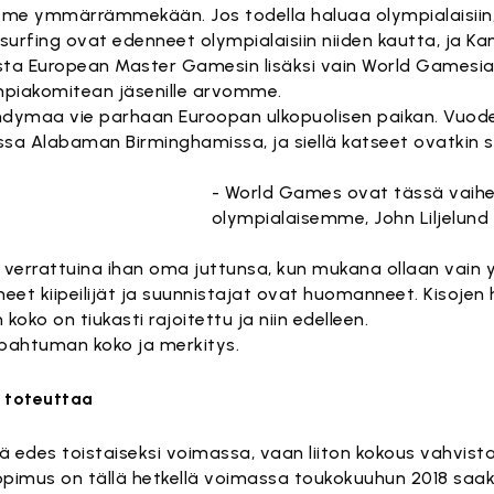
 me ymmärrämmekään. Jos todella haluaa olympialaisiin, 
ja surfing ovat edenneet olympialaisiin niiden kautta, ja K
a European Master Gamesin lisäksi vain World Gamesia. 
mpiakomitean jäsenille arvomme.
ibandymaa vie parhaan Euroopan ulkopuolisen paikan. Vuod
sa Alabaman Birminghamissa, ja siellä katseet ovatkin s
- World Games ovat tässä vaih
olympialaisemme, John Liljelund 
in verrattuina ihan oma juttunsa, kun mukana ollaan vain 
eet kiipeilijät ja suunnistajat ovat huomanneet. Kisojen h
oko on tiukasti rajoitettu ja niin edelleen.
pahtuman koko ja merkitys.
a toteuttaa
eikä edes toistaiseksi voimassa, vaan liiton kokous vahvist
sopimus on tällä hetkellä voimassa toukokuuhun 2018 saak