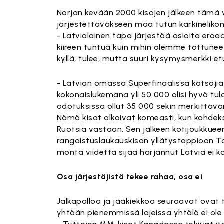
Norjan kevään 2000 kisojen jälkeen tämä 
järjestettäväkseen maa tutun kärkinelikon 
- Latvialainen tapa järjestää asioita ero
kiireen tuntua kuin mihin olemme tottuneet
kyllä, tulee, mutta suuri kysymysmerkki etuk
- Latvian omassa Superfinaalissa katsojia 
kokonaislukemana yli 50 000 olisi hyvä tu
odotuksissa ollut 35 000 sekin merkittäv
Nämä kisat alkoivat komeasti, kun kahdeks
Ruotsia vastaan. Sen jälkeen kotijoukkuee
rangaistuslaukauskisan yllätystappioon Tan
monta viidettä sijaa harjannut Latvia ei k
Osa järjestäjistä tekee rahaa, osa ei
Jalkapalloa ja jääkiekkoa seuraavat ova
yhtään pienemmissä lajeissa yhtälö ei ole 