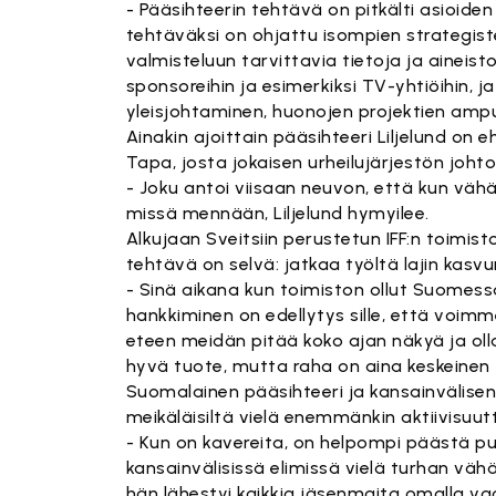
- Pääsihteerin tehtävä on pitkälti asioide
tehtäväksi on ohjattu isompien strategis
valmisteluun tarvittavia tietoja ja aineisto
sponsoreihin ja esimerkiksi TV-yhtiöihin, ja 
yleisjohtaminen, huonojen projektien ampu
Ainakin ajoittain pääsihteeri Liljelund on
Tapa, josta jokaisen urheilujärjestön johto
- Joku antoi viisaan neuvon, että kun vähä
missä mennään, Liljelund hymyilee.
Alkujaan Sveitsiin perustetun IFF:n toimi
tehtävä on selvä: jatkaa työltä lajin kasvu
- Sinä aikana kun toimiston ollut Suomess
hankkiminen on edellytys sille, että voi
eteen meidän pitää koko ajan näkyä ja ol
hyvä tuote, mutta raha on aina keskeinen t
Suomalainen pääsihteeri ja kansainvälisen 
meikäläisiltä vielä enemmänkin aktiivisuu
- Kun on kavereita, on helpompi päästä pu
kansainvälisissä elimissä vielä turhan vähä
hän lähestyi kaikkia jäsenmaita omalla va