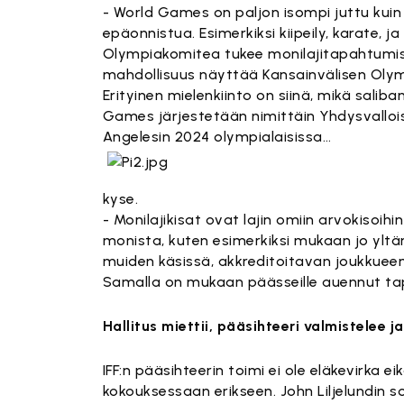
- World Games on paljon isompi juttu kuin
epäonnistua. Esimerkiksi kiipeily, karate, 
Olympiakomitea tukee monilajitapahtumist
mahdollisuus näyttää Kansainvälisen Oly
Erityinen mielenkiinto on siinä, mikä sal
Games järjestetään nimittäin Yhdysvallois
Angelesin 2024 olympialaisissa…
kyse.
- Monilajikisat ovat lajin omiin arvokisoih
monista, kuten esimerkiksi mukaan jo yltän
muiden käsissä, akkreditoitavan joukkueen k
Samalla on mukaan päässeille auennut ta
Hallitus miettii, pääsihteeri valmistelee j
IFF:n pääsihteerin toimi ei ole eläkevirka 
kokouksessaan erikseen. John Liljelundin 