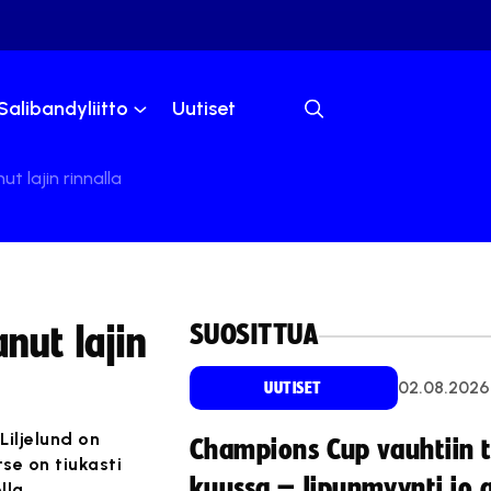
Salibandyliitto
Uutiset
t lajin rinnalla
SUOSITTUA
nut lajin
02.08.2026
UUTISET
Liljelund on
Champions Cup vauhtiin 
tse on tiukasti
kuussa – lipunmyynti jo 
lla.