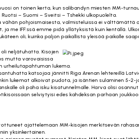
vuosi on toinen kerta, kun salibandyn miesten MM-turna
Ruotsi – Suomi – Sveitsi – Tshekki ulkopuolelta.
aa vähän pohjoismaisesta, valmisteluissa ei välttämättä 
, ja me IFF:ssä emme pidä yllätyksistä kuin kentällä. Ulk
äteen oli, kuinka paljon paikallista yleisöä paikalle saapu
oli neljätuhatta. Kisojen
los mutta varovaisissa
än urheilutapahtuman lukema.
antuhatta katsojaa jännitti Riga Arenan lehtereillä Latv
nkin lukemat alkoivat pudota, ja isäntien sulaminen 5-2-
skalle oli paha isku kisatunnelmalle. Harva olisi osannu
otikisoissaan selviytyisi edes kahdeksan parhaan joukkoo
t tottuneet ajattelemaan MM-kisojen merkitsevän raha
niin yksinkertainen.