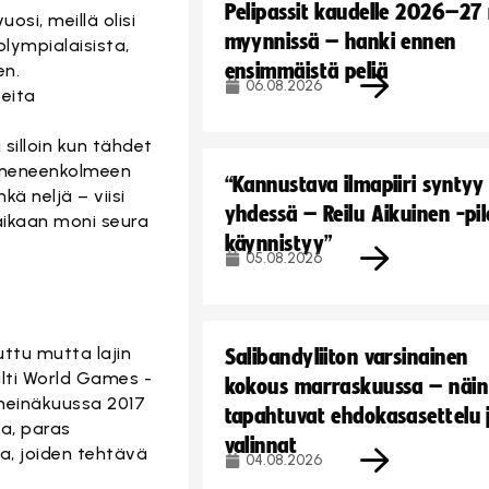
Pelipassit kaudelle 2026–27
osi, meillä olisi
myynnissä – hanki ennen
olympialaisista,
ensimmäistä peliä
en.
06.08.2026
peita
silloin kun tähdet
ymmeneenkolmeen
“Kannustava ilmapiiri syntyy
ä neljä – viisi
yhdessä – Reilu Aikuinen -pil
ikaan moni seura
käynnistyy”
05.08.2026
uttu mutta lajin
Salibandyliiton varsinainen
älti World Games -
kokous marraskuussa – näin
heinäkuussa 2017
tapahtuvat ehdokasasettelu 
la, paras
valinnat
a, joiden tehtävä
04.08.2026