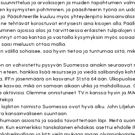
n suunnittelua ja arvokisojen ja muiden tapahtumien valmi
ten kysymysten pohtiminen, ja pääsihteerin työnä on uid
ja. Pääsihteerille kuuluu myös yhteydenpito kansainvälisiin 
ne tehtävät korostuvat erityisesti aina kisojen alla. Päälle
minen ajoissa alas ja tarvittaessa erilaisten tulipaloj
 ehtinyt ottaa kantaa ja vastailla kysymyksiin myös sosia
 saisi mieluusti ottaa mallia.
n välillä sohaisee, saa hyvin tietoa ja tuntumaa siitä, m
ston on vahvistettu pysyvän Suomessa ainakin seuraavat n
n eteen, hankkia lisää resursseja ja viedä salibandya koht
a, IFF:n jäsenmäärä on kasvanut 31:stä 64:ään. Ulkopuolis
mme kasvaa, mikä on samaan aikaan uhka ja mahdollisuus
la aktiivisia. Olemme onnistuneet TV:n kanssa hyvin ja
ekijä.
lajiliiton toimisto Suomessa ovat hyvä alku. John Liljelun
tta kansainväliseen suuntaan.
humaan asioista ja saada tavoitteitaan läpi. Meitä suom
n. Kun esimerkiksi tanskalainen ehdokas asettui ehdolle IF
aliohjelmallaan ja liitti vielä mukaan maan olympiakomi