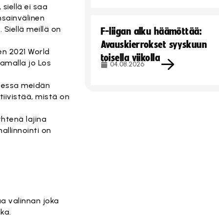
siellä ei saa
ansainvälinen
Siellä meillä on
F-liigan alku häämöttää:
Avauskierrokset syyskuun
en 2021 World
toisella viikolla
amalla jo Los
04.08.2026
eessa meidän
tiivistää, mistä on
yhtenä lajina
allinnointi on
aa valinnan joka
ka.