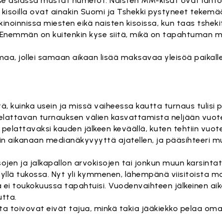
se asiassa mustat numerot. Naisten MM-kisat ovat lähtö
en kisoilla ovat ainakin Suomi ja Tshekki pystyneet tekemä
kinoinnissa miesten eikä naisten kisoissa, kun taas tshekit
. Enemmän on kuitenkin kyse siitä, mikä on tapahtuman 
aa, jollei samaan aikaan lisää maksavaa yleisöä paikalle
itä, kuinka usein ja missä vaiheessa kautta turnaus tulisi 
elattavan turnauksen välien kasvattamista neljään vuo
 pelattavaksi kauden jälkeen keväällä, kuten tehtiin vuo
iin aikanaan medianäkyvyyttä ajatellen, ja pääsihteeri m
sojen ja jalkapallon arvokisojen tai jonkun muun karsin
kyllä tukossa. Nyt yli kymmenen, lähempänä viisitoista 
ei toukokuussa tapahtuisi. Vuodenvaihteen jälkeinen aika
utta.
sta toivovat eivät tajua, minkä takia jääkiekko pelaa oma