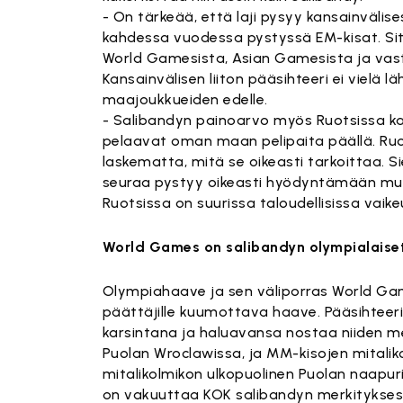
- On tärkeää, että laji pysyy kansainvälises
kahdessa vuodessa pystyssä EM-kisat. Sitten
World Gamesista, Asian Gamesista ja vast
Kansainvälisen liiton pääsihteeri ei vielä 
maajoukkueiden edelle.
- Salibandyn painoarvo myös Ruotsissa kas
pelaavat oman maan pelipaita päällä. Ru
laskematta, mitä se oikeasti tarkoittaa. Si
seuraa pystyy oikeasti hyödyntämään mu
Ruotsissa on suurissa taloudellisissa vaike
World Games on salibandyn olympialaise
Olympiahaave ja sen väliporras World Game
päättäjille kuumottava haave. Pääsihteer
karsintana ja haluavansa nostaa niiden 
Puolan Wroclawissa, ja MM-kisojen mitalik
mitalikolmikon ulkopuolinen Puolan naapu
on vakuuttaa KOK salibandyn merkitykses