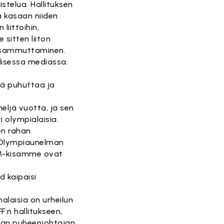
stelua. Hallituksen
a kasaan niiden
liittoihin,
 sitten liiton
en sammuttaminen.
alisessa mediassa.
ikä puhuttaa ja
eljä vuotta, ja sen
i olympialaisia.
en rahan
. Olympiaunelman
 MM-kisamme ovat
d kaipaisi
alaisia on urheilun
F:n hallitukseen,
tean puheenjohtajan