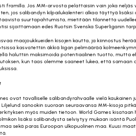
ti framilla. Jos MM-arvosta pelattaisiin vain joka neljäs vu
, jos salibandyn kilpailukalenteri alkaa täyttyä lisäksi 
aavista suurtapahtumista, mietitään tilannetta uudelle
lähtisi sijoittamaan edes Ruotsin Svenska Superliganin tar
vaa maajoukkueiden kisojen kautta, ja kiinnostus herää 
otsissa kasvatettiin äkkiä liigan pelimäärää kolmeenk
ellä haluttiin maksimoida potentiaalinen tuotto, mutta ehk
utoksen, kun taas olemme saaneet lukea, että samaan a
uksissa.
t
s ovat tavalliselle salibandyrahvaalle vielä kaukainen j
i Liljelund sanookin suoraan seuraavansa MM-kisoja pitk
merkityksen myös muiden tietoon. World Games kisataan 
olmikon lisäksi salibandysta selviytyy mukaan isäntä Puo
rimaa sekä paras Euroopan ulkopuolinen maa. Kuusi maat
tä.