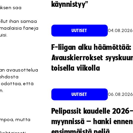
käynnistyy”
uksen saa
ollut ihan samaa
omaalaisia faneja
04.08.2026
UUTISET
isi.
F-liigan alku häämöttää:
Avauskierrokset syyskuu
toisella viikolla
ian avausottelua
johdosta
t odottaa, että
n.
06.08.2026
UUTISET
Pelipassit kaudelle 2026
sampoa, mutta
myynnissä – hanki ennen
ensimmäistä peliä