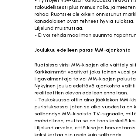
- Tyttöjen MM-kisat Kanadassa tekivät it
taloudellisesti plus miinus nolla, ja miest
rahaa. Ruotsi ei ole oikein onnistunut mark
kanadalaiset ovat tehneet hyviä tuloksia
Liljelund muistuttaa.
- Ei voi tehdä maailman suurinta tapahtum
Joulukuu edelleen paras MM-ajankohta
Ruotsissa virisi MM-kisojen alla väittely si
Kärkkäimmät vaativat joka toinen vuosi p
liigavalmentaja toivoi MM-kisojen paluuta
Nykyinen joulua edeltävä ajankohta valitt
realiteettien olevan edelleen ennallaan.
- Toukokuussa oltiin aina jääkiekon MM-ki
puristuksessa, joten se aika vuodesta on 
salibandyn MM-kisoista TV-signaalin, mitä 
mahdollinen, mutta se on taas keskellä ka
Liljelund arvelee, että kisojen harventami
kaksi kertaa niin usein kuin salibandy.