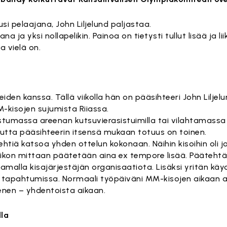
 pelaajana, John Liljelund paljastaa.
a ja yksi nollapelikin. Painoa on tietysti tullut lisää ja l
 vielä on.
iden kanssa. Tällä viikolla hän on pääsihteeri John Liljel
-kisojen sujumista Riiassa.
 istumassa areenan kutsuvierasistuimilla tai vilahtamass
 mutta pääsihteerin itsensä mukaan totuus on toinen.
htiä katsoa yhden ottelun kokonaan. Näihin kisoihin oli j
viikon mittaan päätetään aina ex tempore lisää. Päätehtäv
amalla kisajärjestäjän organisaatiota. Lisäksi yritän k
en tapahtumissa. Normaali työpäiväni MM-kisojen aikaan 
nen – yhdentoista aikaan.
lla