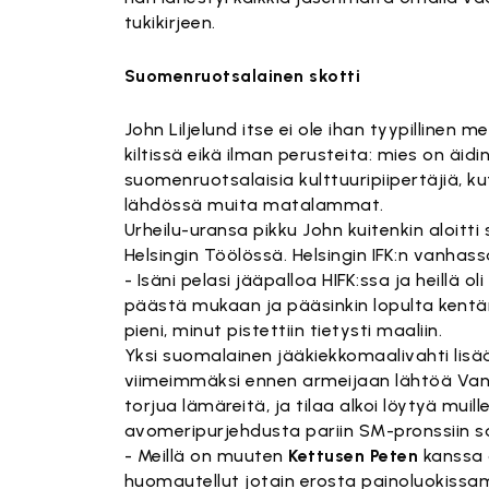
tukikirjeen.
Suomenruotsalainen skotti
John Liljelund itse ei ole ihan tyypillinen 
kiltissä eikä ilman perusteita: mies on äidi
suomenruotsalaisia kulttuuripiipertäjiä, kut
lähdössä muita matalammat.
Urheilu-uransa pikku John kuitenkin aloitt
Helsingin Töölössä. Helsingin IFK:n vanhas
- Isäni pelasi jääpalloa HIFK:ssa ja heillä 
päästä mukaan ja pääsinkin lopulta kentän
pieni, minut pistettiin tietysti maaliin.
Yksi suomalainen jääkiekkomaalivahti lisää
viimeimmäksi ennen armeijaan lähtöä Vant
torjua lämäreitä, ja tilaa alkoi löytyä muil
avomeripurjehdusta pariin SM-pronssiin sa
- Meillä on muuten
Kettusen Peten
kanssa o
huomautellut jotain erosta painoluokissamm