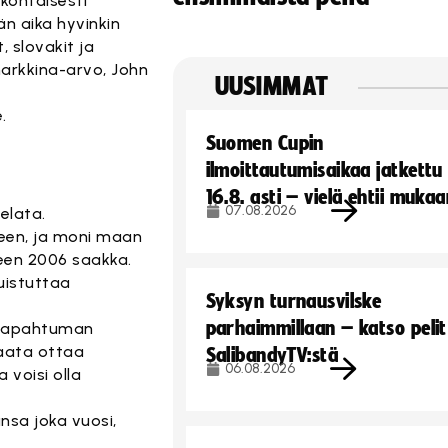
kohtaisesti
än aika hyvinkin
, slovakit ja
markkina-arvo, John
UUSIMMAT
.
Suomen Cupin
ilmoittautumisaikaa jatkettu
16.8. asti – vielä ehtii muka
07.08.2026
pelata.
teen, ja moni maan
teen 2006 saakka.
uistuttaa
Syksyn turnausvilske
parhaimmillaan – katso pelit
tatapahtuman
maata ottaa
SalibandyTV:stä
06.08.2026
 voisi olla
nsa joka vuosi,