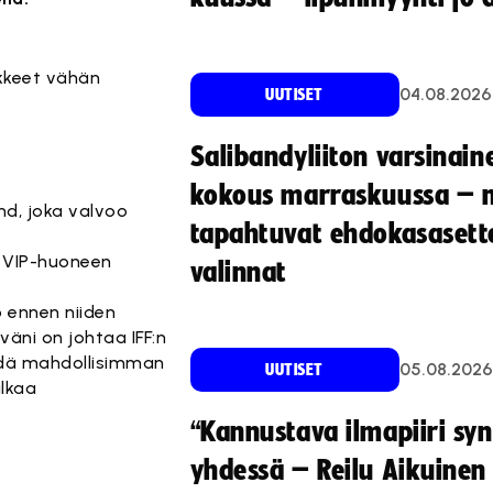
iikkeet vähän
04.08.2026
UUTISET
Salibandyliiton varsinain
kokous marraskuussa – 
und, joka valvoo
tapahtuvat ehdokasasette
a VIP-huoneen
valinnat
o ennen niiden
äni on johtaa IFF:n
äydä mahdollisimman
05.08.2026
UUTISET
alkaa
“Kannustava ilmapiiri sy
yhdessä – Reilu Aikuinen 