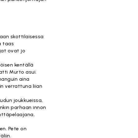
saan skottilaisessa
a taas
jat ovat jo
öisen kentällä
atti Murto asui.
 manguin aina
n verrattuna liian
eudun joukkueissa,
enkin parhaan innon
enttäpelaajana,
ken. Pete on
liin.