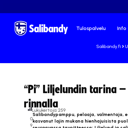
Tulospalvelu
Info
Salibandy.fi
U
“Pi” Liljelundin tarina
rinnalla
Lukukertoja:
259
Salibandypamppu, pelaaja, valmentaja, ero
0
kasvanut lajin mukana hienhajuisista puola
9
seuraavassa tavoitteessa: Liljelund ja s