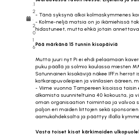
.1
2
- Tänä syksynä alkoi kolmaskymmenes kausi
.
- Kolme-neljä matsia on jo ikämiehissä takan
2
hidastuneet, mutta ehkä jotain annettavaa
0
1
Pää märkänä 15 tunnin kisapäiviä
6
Mutta juuri nyt Pi ei ehdi pelaamaan kavere
puku päällä ja solmio kaulassa miesten MM
Satunnainen kisakävijä näkee IFF:n herrat
katkarapuvoileipien ja viinilasien ääreen,
- Viime vuonna Tampereen kisoissa taisin e
alkamista suunniteltuina 40 kokousta, ja 
oman organisaation toimintaa ja valvoa s
paljon eri maiden liittojen sekä sponsori
aamukahdeksalta ja päättyy illalla kymme
Vasta toiset kisat kärkimaiden ulkopuole