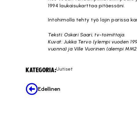
1994 laukaisukarttaa pitäessäni.
Intohimolla tehty työ lajin parissa 
Teksti: Oskari Saari, tv-toimittaja.
Kuvat: Jukka Tervo (ylempi vuoden 199
vuonna) ja Ville Vuorinen (alempi MM20
Uutiset
KATEGORIA:
Edellinen