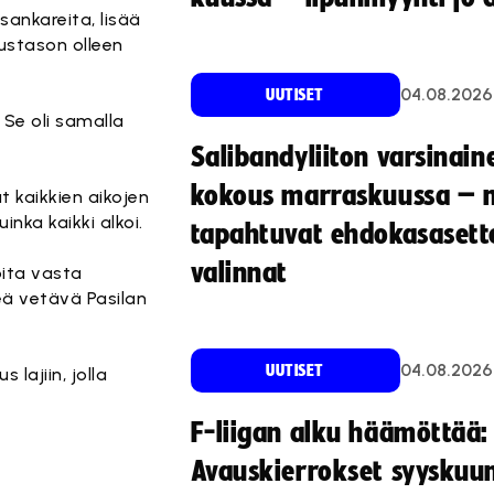
ankareita, lisää
mustason olleen
04.08.2026
UUTISET
 Se oli samalla
Salibandyliiton varsinain
kokous marraskuussa – 
t kaikkien aikojen
nka kaikki alkoi.
tapahtuvat ehdokasasette
valinnat
oita vasta
eä vetävä Pasilan
04.08.2026
UUTISET
 lajiin, jolla
F-liigan alku häämöttää:
Avauskierrokset syyskuu