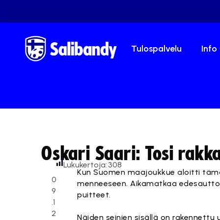
Tulospalvelu
Info
Oskari Saari: Tosi rakk
Lukukertoja:
308
Kun Suomen maajoukkue aloitti tämän
0
menneeseen. Aikamatkaa edesauttoiv
9
puitteet.
.1
2
Näiden seinien sisällä on rakennettu