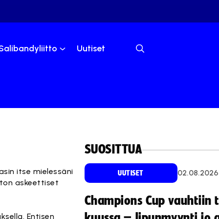
Salibandyliitto
Uutiset
SUOSITTUA
sin itse mielessäni
02.08.2026
UUTISET
ton askeettiset
Champions Cup vauhtiin 
kuussa – lipunmyynti jo 
sella. Entisen