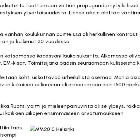
arkoitettu tuottamaan valtion propagandamyllylle lisää s
jestyksen ylivertaisuudesta. Lienee oikein olettaa vaati
sa vanhan koulukunnan puitteissa oli herkullinen kontrasti.
ji on jo kulkenut 30 vuodessa.
lon katsomossa kädessäni laukaisukartta. Alkamassa oliva
 EM-kisat. Toimitsijana pääsin seuraamaan kulisseista kui
eleitaan kohti uskottavaa urheilullista asemaa. Monia asi
sopivan kokoinen peliareena oli nimenomaan noin 1500 henk
kka Ruotsi voitti ja mieleenpainuvinta oli se ylpeys, rakkaus
utui kaikkien aikojen ensimmäiseen arvoturnaukseen.
tiin taas
 isompi.