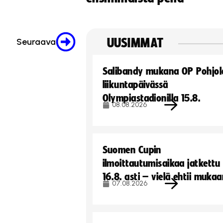
UUSIMMAT
Seuraava
Salibandy mukana OP Pohjol
liikuntapäivässä
Olympiastadionilla 15.8.
08.08.2026
Suomen Cupin
ilmoittautumisaikaa jatkettu
16.8. asti – vielä ehtii muka
07.08.2026