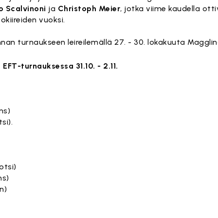
o Scalvinoni
ja
Christoph Meier
, jotka viime kaudella ott
kiireiden vuoksi.
nan turnaukseen leireilemällä 27. - 30. lokakuuta Magglin
EFT-turnauksessa 31.10. - 2.11.
ns)
si).
otsi)
ns)
n)