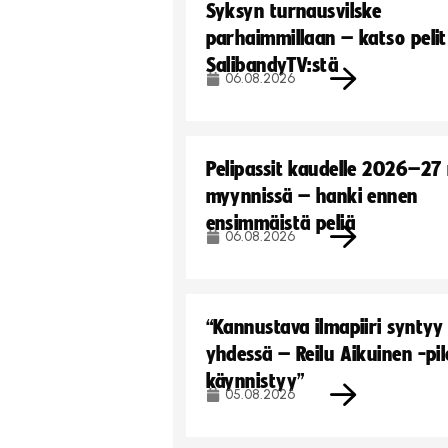
Syksyn turnausvilske
parhaimmillaan – katso pelit
SalibandyTV:stä
06.08.2026
Pelipassit kaudelle 2026–27
myynnissä – hanki ennen
ensimmäistä peliä
06.08.2026
“Kannustava ilmapiiri syntyy
yhdessä – Reilu Aikuinen -pil
käynnistyy”
05.08.2026