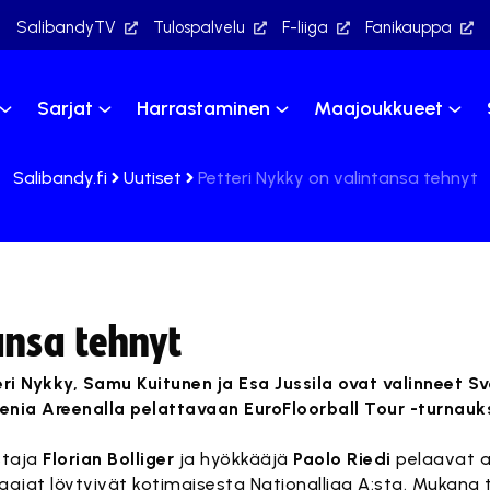
SalibandyTV
Tulospalvelu
F-liiga
Fanikauppa
Sarjat
Harrastaminen
Maajoukkueet
Salibandy.fi
Uutiset
Petteri Nykky on valintansa tehnyt
ansa tehnyt
i Nykky, Samu Kuitunen ja Esa Jussila ovat valinneet Sv
enia Areenalla pelattavaan EuroFloorball Tour -turnauk
staja
Florian Bolliger
ja hyökkääjä
Paolo Riedi
pelaavat a
aajat löytyivät kotimaisesta Nationalliga A:sta. Mukana