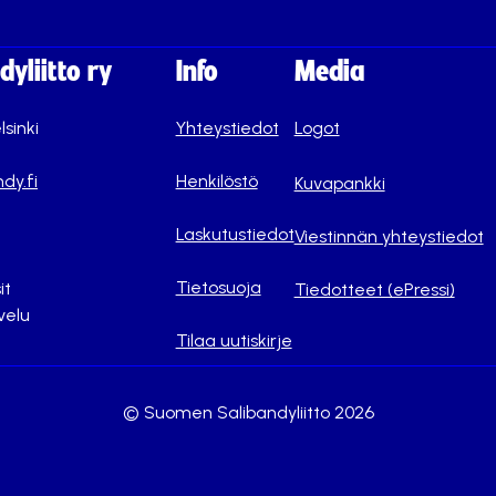
yliitto ry
Info
Media
lsinki
Yhteystiedot
Logot
dy.fi
Henkilöstö
Kuvapankki
Laskutustiedot
Viestinnän yhteystiedot
Tietosuoja
it
Tiedotteet (ePressi)
velu
Tilaa uutiskirje
© Suomen Salibandyliitto 2026