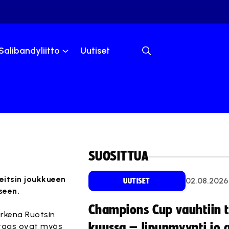
Salibandyliitto
Uutiset
SUOSITTUA
eitsin joukkueen
02.08.2026
UUTISET
seen.
Champions Cup vauhtiin 
rkena Ruotsin
kuussa – lipunmyynti jo 
 taas ovat myös