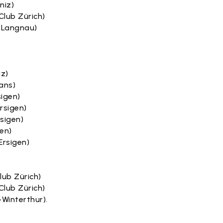
niz)
Club Zürich)
s Langnau)
iz)
lans)
sigen)
rsigen)
sigen)
gen)
Ersigen)
lub Zürich)
Club Zürich)
Winterthur).