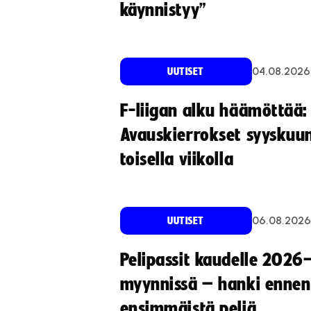
käynnistyy”
04.08.2026
UUTISET
F-liigan alku häämöttää:
Avauskierrokset syyskuu
toisella viikolla
06.08.2026
UUTISET
Pelipassit kaudelle 2026
myynnissä – hanki ennen
ensimmäistä peliä