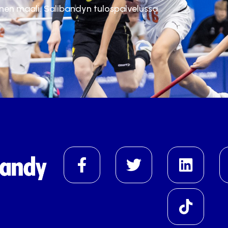
inen maali. Salibandyn tulospalvelussa.