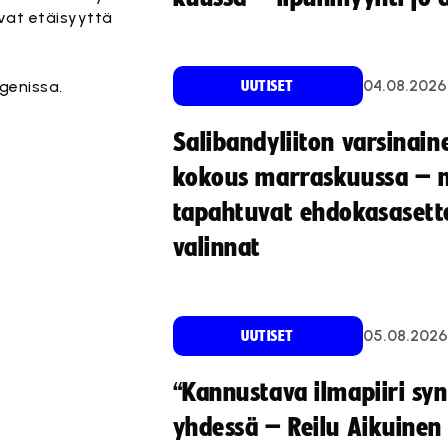
ivat etäisyyttä
04.08.2026
genissa.
UUTISET
Salibandyliiton varsinain
kokous marraskuussa – 
tapahtuvat ehdokasasette
valinnat
05.08.2026
UUTISET
“Kannustava ilmapiiri sy
yhdessä – Reilu Aikuinen 