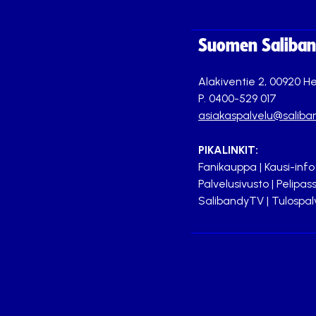
Suomen Saliband
Alakiventie 2, 00920 He
P. 0400-529 017
asiakaspalvelu@saliban
PIKALINKIT:
Fanikauppa
|
Kausi-info
Palvelusivusto
|
Pelipass
SalibandyTV
|
Tulospal