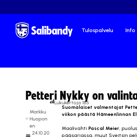
Tulospalvelu
Info
Petteri Nykky on valint
Lukukertoja:
185
Suomalaiset valmentajat Petter
Markku
viikon päästä Hämeenlinnan El
Huopon
en
Maalivahti
Pascal Meier
, puolu
24.10.20
pääsarjassa, muut Sveitsin pel