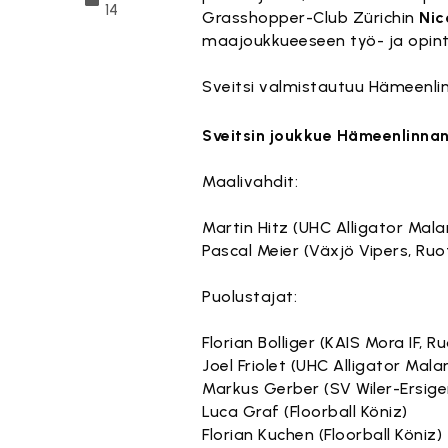
14
Grasshopper-Club Zürichin
Nic
maajoukkueeseen työ- ja opinto
Sveitsi valmistautuu Hämeenlin
Sveitsin joukkue Hämeenlinnan 
Maalivahdit:
Martin Hitz (UHC Alligator Mala
Pascal Meier (Växjö Vipers, Ruot
Puolustajat:
Florian Bolliger (KAIS Mora IF, Ru
Joel Friolet (UHC Alligator Mala
Markus Gerber (SV Wiler-Ersige
Luca Graf (Floorball Köniz)
Florian Kuchen (Floorball Köniz)