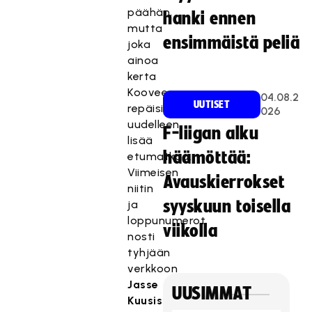
päähän,
hanki ennen
mutta
ensimmäistä peliä
joka
ainoa
kerta
Koovee
04.08.2
UUTISET
repäisi
026
uudelleen
F-liigan alku
lisää
häämöttää:
etumatkaa.
Viimeisen
Avauskierrokset
niitin
syyskuun toisella
ja
loppunumerot
viikolla
nosti
tyhjään
verkkoon
Jasse
UUSIMMAT
Kuusisto