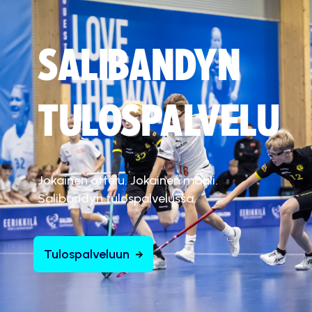
SALIBANDYN
TULOSPALVELU
Jokainen ottelu. Jokainen maali.
Salibandyn tulospalvelussa.
Tulospalveluun