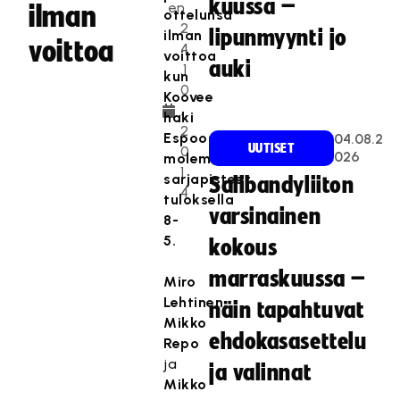
kuussa –
en
ilman
ottelunsa
2
lipunmyynti jo
ilman
voittoa
4
voittoa
auki
.1
kun
0
Koovee
.
haki
2
Espoosta
04.08.2
UUTISET
0
026
molemmat
1
sarjapisteet
Salibandyliiton
4
tuloksella
varsinainen
8-
5.
kokous
marraskuussa –
Miro
Lehtinen
,
näin tapahtuvat
Mikko
ehdokasasettelu
Repo
ja
ja valinnat
Mikko