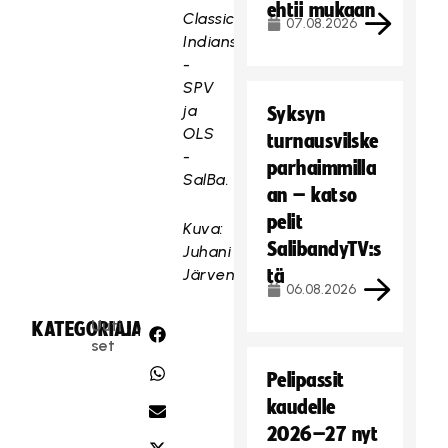
ehtii mukaan
Classic,
07.08.2026
Indians
-
SPV
ja
Syksyn
OLS
turnausvilske
-
parhaimmilla
SalBa.
an – katso
pelit
Kuva:
SalibandyTV:s
Juhani
Järvenpää
tä
06.08.2026
Uuti
KATEGORIA:
JAA:
set
Pelipassit
kaudelle
2026–27 nyt