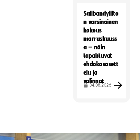
Salibandyliito
n varsinainen
kokous
marraskuuss
a – näin
tapahtuvat
ehdokasasett
elu ja
valinnat
04.08.2026