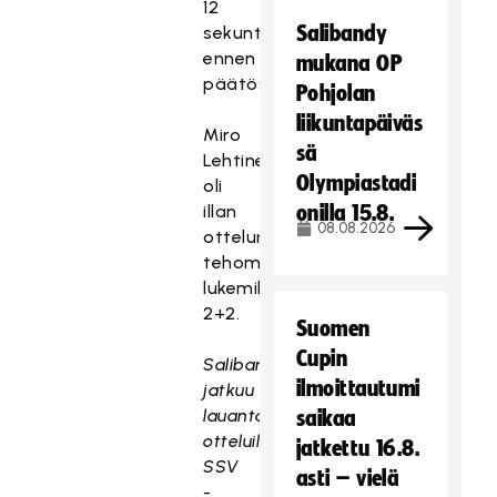
12
Salibandy
sekuntia
ennen
mukana OP
päätössummeria.
Pohjolan
liikuntapäiväs
Miro
sä
Lehtinen
Olympiastadi
oli
illan
onilla 15.8.
08.08.2026
ottelun
tehomies
lukemillaan
2+2.
Suomen
Cupin
Salibandyliiga
ilmoittautumi
jatkuu
lauantaina
saikaa
otteluilla
jatkettu 16.8.
SSV
asti – vielä
-