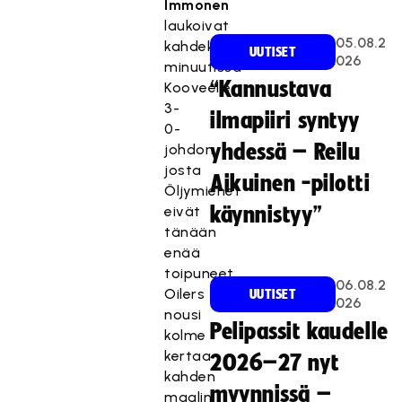
Immonen
laukoivat
05.08.2
kahdeksassa
UUTISET
026
minuutissa
“Kannustava
Kooveelle
3-
ilmapiiri syntyy
0-
yhdessä – Reilu
johdon,
josta
Aikuinen -pilotti
Öljymiehet
eivät
käynnistyy”
tänään
enää
toipuneet.
06.08.2
Oilers
UUTISET
026
nousi
Pelipassit kaudelle
kolme
kertaa
2026–27 nyt
kahden
myynnissä –
maalin