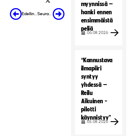
myynnissä –
hanki ennen
Edellinen
Seuraava
ensimmäistä
peliä
06.08.2026
“Kannustava
ilmapiiri
syntyy
yhdessä –
Reilu
Aikuinen -
pilotti
käynnistyy”
05.08.2026