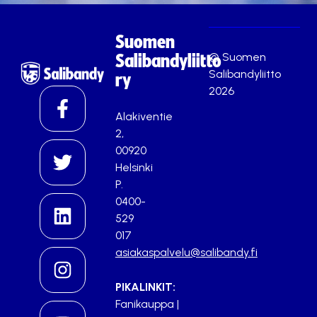
Suomen
© Suomen
Salibandyliitto
Salibandyliitto
ry
2026
Alakiventie
2,
00920
Helsinki
P.
0400-
529
017
asiakaspalvelu@salibandy.fi
PIKALINKIT:
Fanikauppa
|