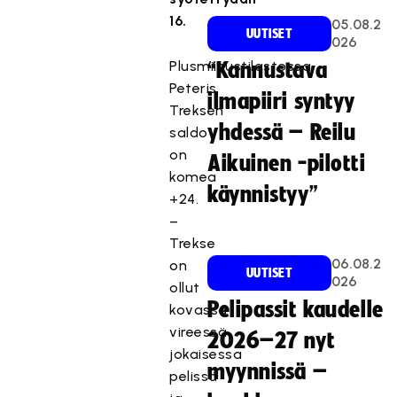
16.
05.08.2
UUTISET
026
Plusmiinustilastossa
“Kannustava
Peteris
ilmapiiri syntyy
Treksen
yhdessä – Reilu
saldo
on
Aikuinen -pilotti
komea
käynnistyy”
+24.
–
Trekse
06.08.2
on
UUTISET
026
ollut
Pelipassit kaudelle
kovassa
vireessä
2026–27 nyt
jokaisessa
myynnissä –
pelissä