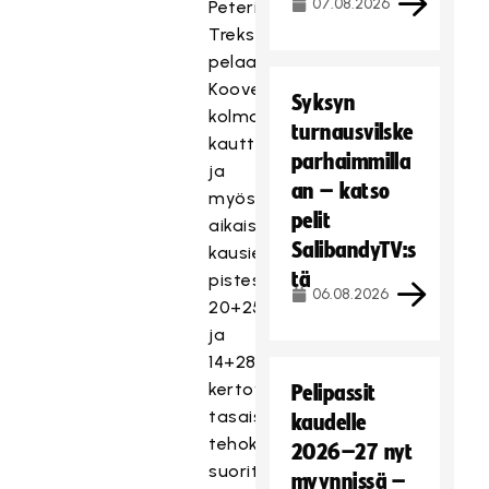
07.08.2026
Peteris
Trekse
pelaa
Kooveessa
Syksyn
kolmatta
turnausvilske
kauttaan,
parhaimmilla
ja
an – katso
myös
pelit
aikaisempien
SalibandyTV:s
kausien
tä
pistesaldot
06.08.2026
20+25=45
ja
14+28=42
kertovat
Pelipassit
tasaisen
kaudelle
tehokkaasta
2026–27 nyt
suorittamisesta.
myynnissä –