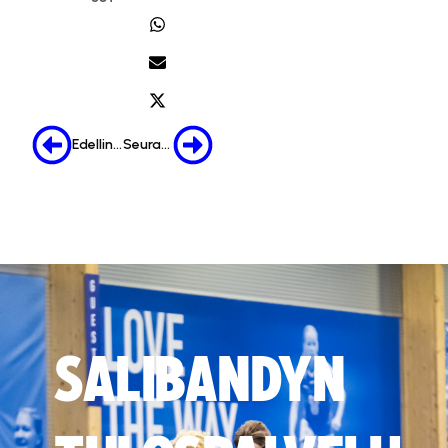
Edellinen
Seuraava
SALIBANDYN