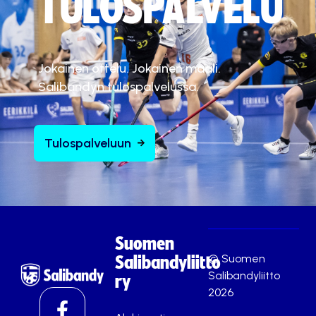
TULOSPALVELU
Jokainen ottelu. Jokainen maali.
Salibandyn tulospalvelussa.
Tulospalveluun
Suomen
© Suomen
Salibandyliitto
Salibandyliitto
ry
2026