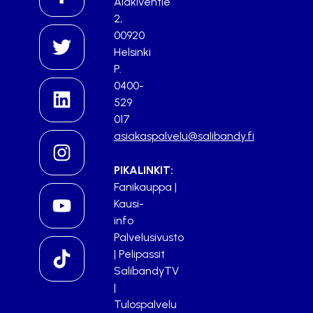
Alakiventie
2,
00920
Helsinki
P.
0400-
529
017
asiakaspalvelu@salibandy.fi
PIKALINKIT:
Fanikauppa
|
Kausi-
info
Palvelusivusto
|
Pelipassit
SalibandyTV
|
Tulospalvelu