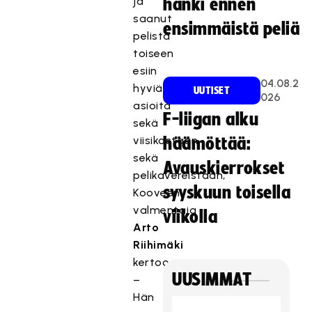
ja
hanki ennen
saanut
ensimmäistä peliä
pelistä
toiseen
esiin
04.08.2
hyviä
UUTISET
026
asioita
F-liigan alku
sekä
viisikostaan
häämöttää:
sekä
Avauskierrokset
pelikavereistaan,
syyskuun toisella
Kooveen
valmentaja
viikolla
Arto
Riihimäki
kertoo.
UUSIMMAT
–
Hän