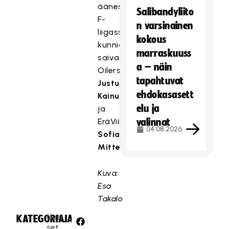
äänestyksellä.
Salibandyliito
F-
n varsinainen
liigassa
kokous
kunnian
marraskuuss
saivat
a – näin
Oilersin
tapahtuvat
Justus
ehdokasasett
Kainulainen
elu ja
ja
EräViikinkien
valinnat
04.08.2026
Sofia
Mittentag
.
Kuva:
Esa
Takalo
Uuti
KATEGORIA:
JAA:
set