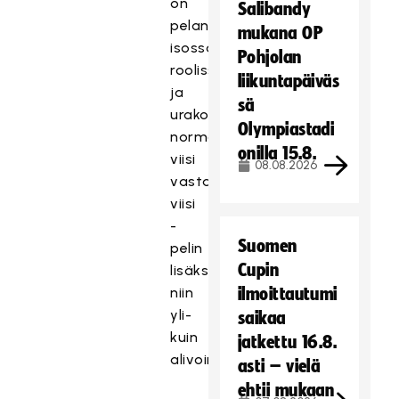
on
Salibandy
pelannut
mukana OP
isossa
Pohjolan
roolissa
liikuntapäiväs
ja
sä
urakoi
Olympiastadi
normaalin
onilla 15.8.
viisi
08.08.2026
vastaan
viisi
-
Suomen
pelin
Cupin
lisäksi
niin
ilmoittautumi
yli-
saikaa
kuin
jatkettu 16.8.
alivoimallakin.
asti – vielä
ehtii mukaan