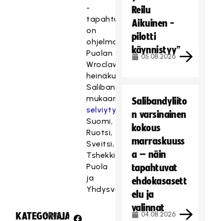
-
Reilu
tapahtuma
Aikuinen -
on
pilotti
ohjelmassa
käynnistyy”
Puolan
05.08.2026
Wroclawissa
heinäkuussa.
Salibandyssa
mukaan
Salibandyliito
selviytyivät
n varsinainen
Suomi,
kokous
Ruotsi,
marraskuuss
Sveitsi,
a – näin
Tshekki,
Puola
tapahtuvat
ja
ehdokasasett
Yhdysvallat.
elu ja
valinnat
Uuti
04.08.2026
KATEGORIA:
JAA: