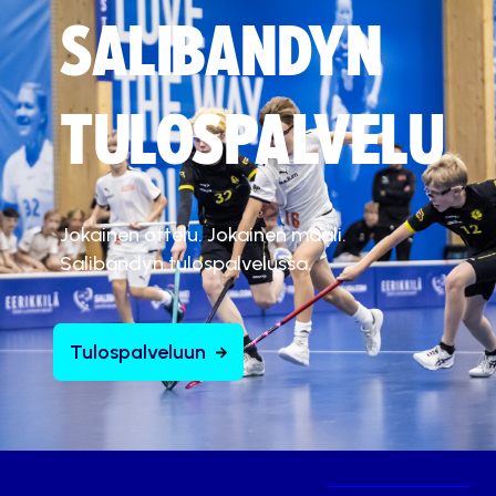
SALIBANDYN
TULOSPALVELU
Jokainen ottelu. Jokainen maali.
Salibandyn tulospalvelussa.
Tulospalveluun