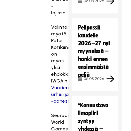
06.08.2026
-
lajissa.
Valintansa
Pelipassit
myötä
kaudelle
Peter
2026–27 nyt
Kotilainen
myynnissä –
on
hanki ennen
myös
ensimmäistä
yksi
ehdokkaista
peliä
06.08.2026
IWGA:n
Vuoden
urheilija
-äänestyksessä
.
“Kannustava
ilmapiiri
Seuraava
syntyy
World
yhdessä –
Games