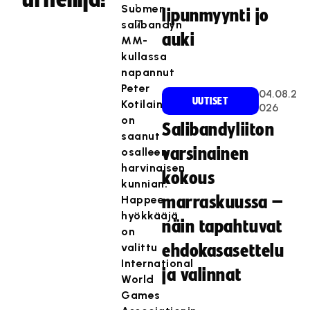
1
Suomen
lipunmyynti jo
7
salibandyn
auki
MM-
kullassa
napannut
Peter
04.08.2
UUTISET
Kotilainen
026
on
Salibandyliiton
saanut
varsinainen
osalleen
harvinaisen
kokous
kunnian:
Happee-
marraskuussa –
hyökkääjä
näin tapahtuvat
on
valittu
ehdokasasettelu
International
ja valinnat
World
Games