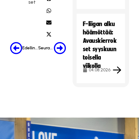
set
F-liigan alku
häämöttää:
Avauskierrok
Edellinen
Seuraava
set syyskuun
toisella
viikolla
04.08.2026