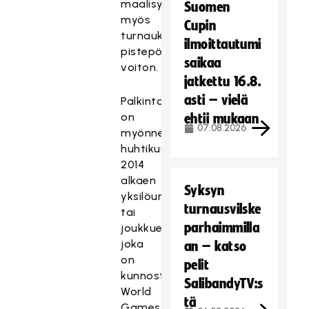
maalisyötöllään
Suomen
myös
Cupin
turnauksen
ilmoittautumi
pistepörssin
saikaa
voiton.
jatkettu 16.8.
asti – vielä
Palkinto
on
ehtii mukaan
07.08.2026
myönnetty
huhtikuusta
2014
alkaen
Syksyn
yksilöurheilijalle
turnausvilske
tai
parhaimmilla
joukkueelle,
joka
an – katso
on
pelit
kunnostautunut
SalibandyTV:s
World
tä
Games