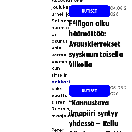
Associationin
joulukuun
04.08.2
UUTISET
urheilijaksi.
026
Salibandylle
F-liigan alku
huomio
häämöttää:
on
osunut
Avauskierrokset
vain
syyskuun toisella
kerran
aiemmin
viikolla
kun
tittelin
pokkasi
05.08.2
kaksi
UUTISET
026
vuotta
“Kannustava
sitten
Ruotsin
ilmapiiri syntyy
maajoukkue.
yhdessä – Reilu
Peter