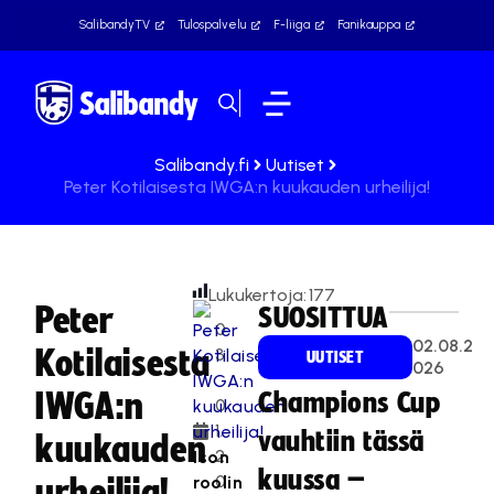
SalibandyTV
Tulospalvelu
F-liiga
Fanikauppa
Salibandy.fi
Uutiset
Peter Kotilaisesta IWGA:n kuukauden urheilija!
Lukukertoja:
177
Peter
SUOSITTUA
0
02.08.2
Kotilaisesta
3
UUTISET
026
.
IWGA:n
Champions Cup
0
1.
vauhtiin tässä
kuukauden
2
Ison
kuussa –
0
roolin
urheilija!