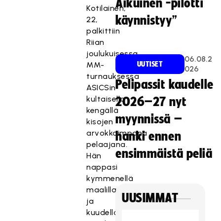
Aikuinen -pilotti
Kotilainen,
käynnistyy”
22,
palkittiin
Riian
joulukuisessa
06.08.2
MM-
UUTISET
026
turnauksessa
Pelipassit kaudelle
ASICSin
kultaisella
2026–27 nyt
kengällä
myynnissä –
kisojen
arvokkaimpana
hanki ennen
pelaajana.
ensimmäistä peliä
Hän
nappasi
kymmenellä
maalillaan
UUSIMMAT
ja
kuudella