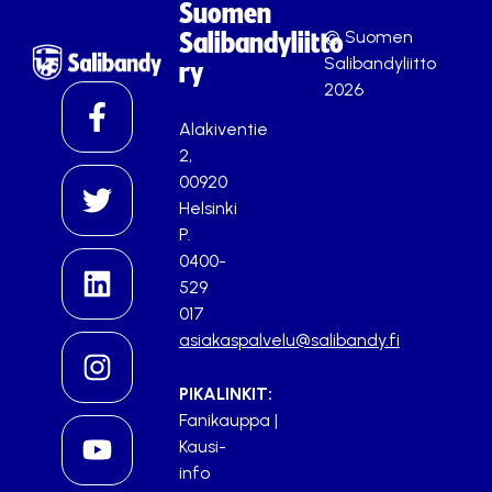
Suomen
© Suomen
Salibandyliitto
Salibandyliitto
ry
2026
Alakiventie
2,
00920
Helsinki
P.
0400-
529
017
asiakaspalvelu@salibandy.fi
PIKALINKIT:
Fanikauppa
|
Kausi-
info