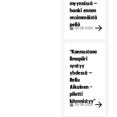
myynnissä –
hanki ennen
ensimmäistä
peliä
06.08.2026
“Kannustava
ilmapiiri
syntyy
yhdessä –
Reilu
Aikuinen -
pilotti
käynnistyy”
05.08.2026