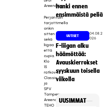
Leaf
hanki ennen
Areenalta.
ensimmäistä peliä
Perjantain
tarjottimella
onkin
04.08.2
sitten
UUTISET
026
sekä
liigaa
F-liigan alku
että
häämöttää:
cupia.
Klo
Avauskierrokset
15
syyskuun toisella
ratkovat
Classic
viikolla
ja
SPV
Tampere
Areenalla
UUSIMMAT
TEHO