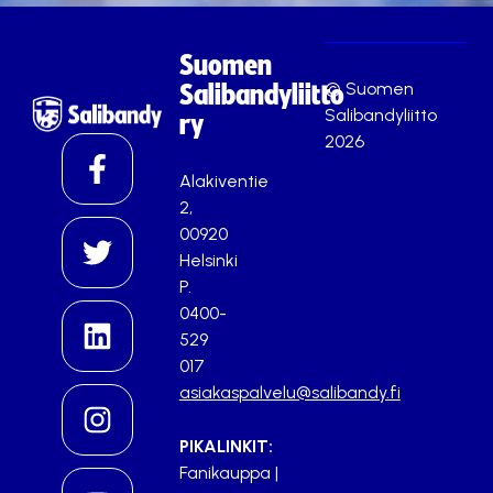
Suomen
© Suomen
Salibandyliitto
Salibandyliitto
ry
2026
Alakiventie
2,
00920
Helsinki
P.
0400-
529
017
asiakaspalvelu@salibandy.fi
PIKALINKIT:
Fanikauppa
|