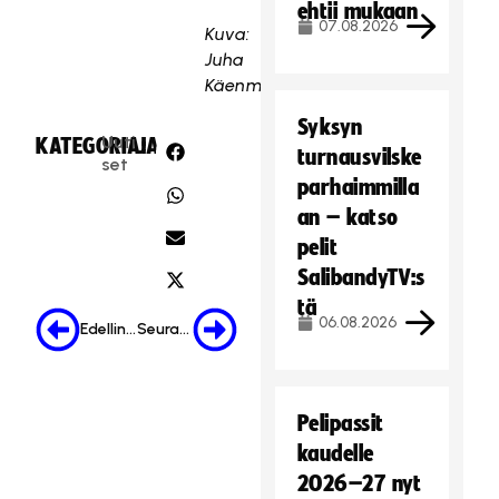
ehtii mukaan
07.08.2026
Kuva:
Juha
Käenmäki
Syksyn
Uuti
KATEGORIA:
JAA:
turnausvilske
set
parhaimmilla
an – katso
pelit
SalibandyTV:s
tä
06.08.2026
Edellinen
Seuraava
Pelipassit
kaudelle
2026–27 nyt