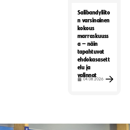
Salibandyliito
n varsinainen
kokous
marraskuuss
a – näin
tapahtuvat
ehdokasasett
elu ja
valinnat
04.08.2026