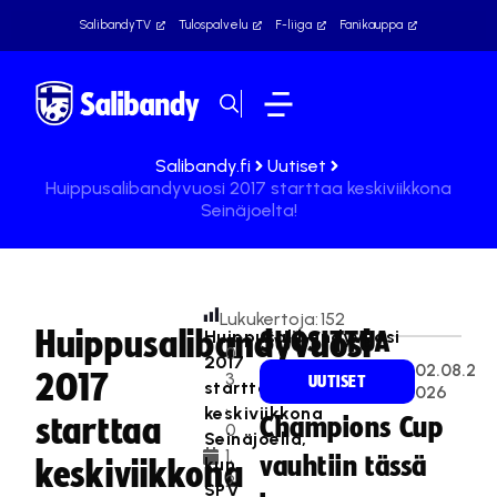
SalibandyTV
Tulospalvelu
F-liiga
Fanikauppa
Salibandy.fi
Uutiset
Huippusalibandyvuosi 2017 starttaa keskiviikkona
Seinäjoelta!
Lukukertoja:
152
Huippusalibandyvuosi
Huippusalibandyvuosi
SUOSITTUA
0
2017
02.08.2
2017
3
UUTISET
starttaa
026
.
keskiviikkona
starttaa
Champions Cup
0
Seinäjoella,
1.
vauhtiin tässä
kun
keskiviikkona
2
SPV