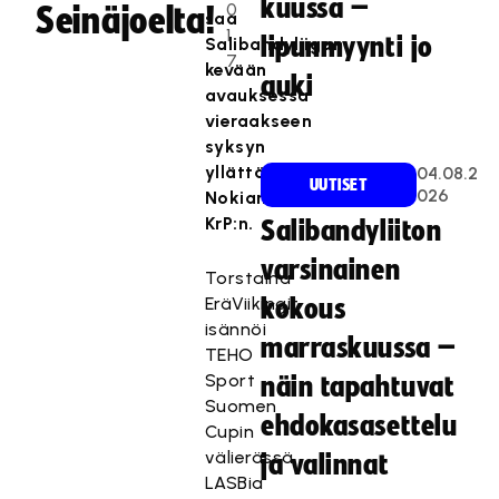
kuussa –
0
Seinäjoelta!
saa
1
lipunmyynti jo
Salibandyliigan
7
kevään
auki
avauksessa
vieraakseen
syksyn
yllättäjä
04.08.2
UUTISET
026
Nokian
KrP:n.
Salibandyliiton
varsinainen
Torstaina
EräViikingit
kokous
isännöi
marraskuussa –
TEHO
Sport
näin tapahtuvat
Suomen
ehdokasasettelu
Cupin
välierässä
ja valinnat
LASBia