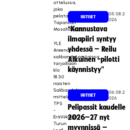
ottelussa,
joka
05.08.2
pelataan
UUTISET
026
Tapanilan
“Kannustava
Mosahallissa.
ilmapiiri syntyy
YLE
yhdessä – Reilu
Areenan
salibandytorstaissa
Aikuinen -pilotti
tarjoillaan
käynnistyy”
klo
18.30
naisten
Salibandyliigan
06.08.2
UUTISET
mittelö
026
TPS
Pelipassit kaudelle
-
2026–27 nyt
EräViikingit
Turun
myynnissä –