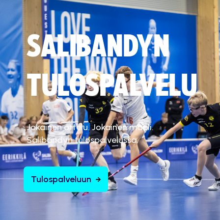
SALIBANDYN
TULOSPALVELU
Jokainen ottelu. Jokainen maali.
Salibandyn tulospalvelussa.
Tulospalveluun