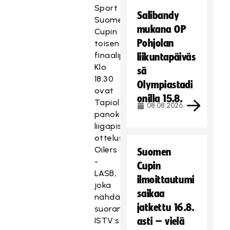
Sport
Salibandy
Suomen
mukana OP
Cupin
Pohjolan
toisen
finaalipaikan.
liikuntapäiväs
Klo
sä
18.30
Olympiastadi
ovat
onilla 15.8.
Tapiolassa
08.08.2026
panoksena
liigapisteet
ottelussa
Oilers
Suomen
-
Cupin
LASB,
ilmoittautumi
joka
saikaa
nähdään
jatkettu 16.8.
suorana
ISTV:ssä.
asti – vielä