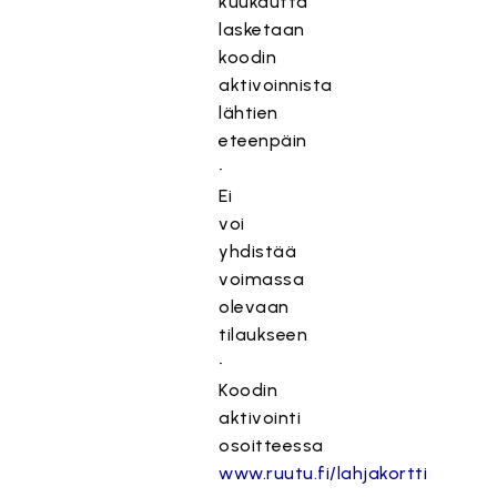
kuukautta
lasketaan
koodin
aktivoinnista
lähtien
eteenpäin
•
Ei
voi
yhdistää
voimassa
olevaan
tilaukseen
•
Koodin
aktivointi
osoitteessa
www.ruutu.fi/lahjakortti