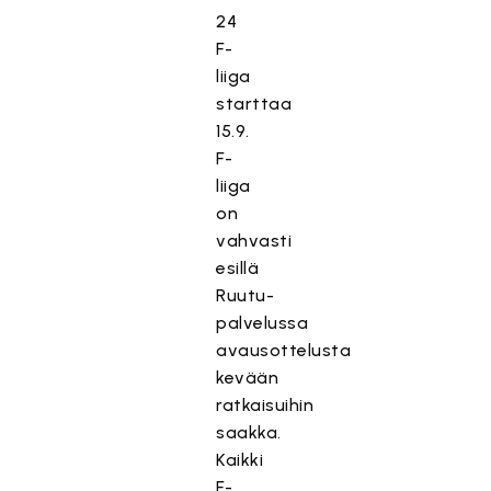
24
F-
liiga
starttaa
15.9.
F-
liiga
on
vahvasti
esillä
Ruutu-
palvelussa
avausottelusta
kevään
ratkaisuihin
saakka.
Kaikki
F-