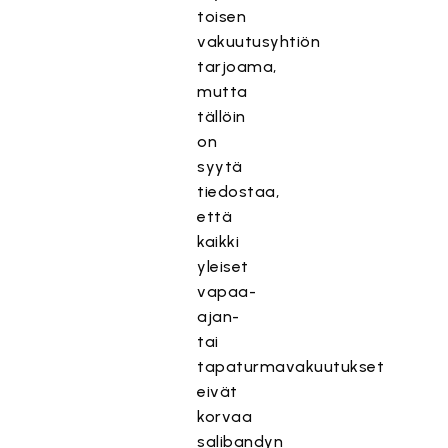
toisen
vakuutusyhtiön
tarjoama,
mutta
tällöin
on
syytä
tiedostaa,
että
kaikki
yleiset
vapaa-
ajan-
tai
tapaturmavakuutukset
eivät
korvaa
salibandyn