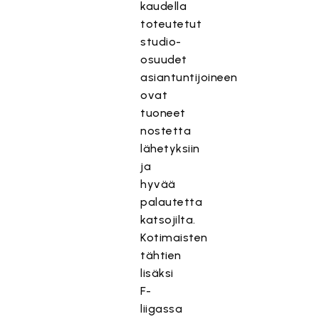
kaudella
toteutetut
studio-
osuudet
asiantuntijoineen
ovat
tuoneet
nostetta
lähetyksiin
ja
hyvää
palautetta
katsojilta.
Kotimaisten
tähtien
lisäksi
F-
liigassa