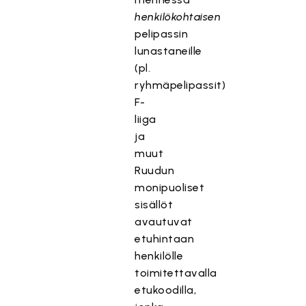
henkilökohtaisen
pelipassin
lunastaneille
(pl.
ryhmäpelipassit)
F-
liiga
ja
muut
Ruudun
monipuoliset
sisällöt
avautuvat
etuhintaan
henkilölle
toimitettavalla
etukoodilla,