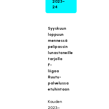
2023–
24
Syyskuun
loppuun
mennessä
pelipassin
lunastaneille
tarjolla
F-
liigaa
Ruutu-
palvelussa
etuhintaan
Kauden
2023–