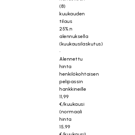
(8)
kuukauden
tilaus
25%:n
alennuksella
(kuukausilaskutus)
•
Alennettu
hinta
henkilökohtaisen
pelipassin
hankkineille
11,99
€/kuukausi
(normaali
hinta
15,99
€/kuukausi)