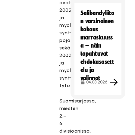
ovat
2002
Salibandyliito
ja
n varsinainen
myöhemmin
kokous
syntyneet
marraskuuss
pojat/miehet
a – näin
sekä
tapahtuvat
2003
ehdokasasett
ja
elu ja
myöhemmin
valinnat
syntyneet
04.08.2026
tytöt/naiset.
Suomisarjassa,
miesten
2.–
6.
divisioonissa,