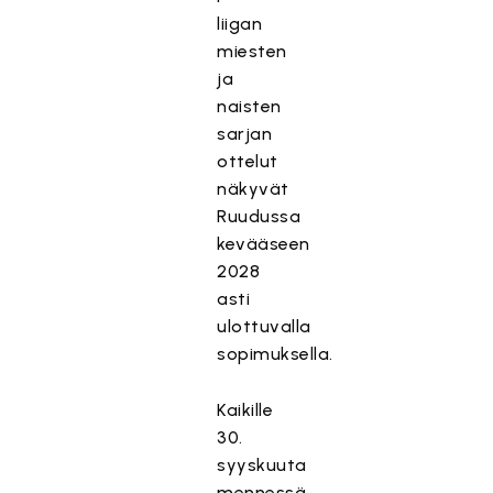
liigan
miesten
ja
naisten
sarjan
ottelut
näkyvät
Ruudussa
kevääseen
2028
asti
ulottuvalla
sopimuksella.
Kaikille
30.
syyskuuta
mennessä