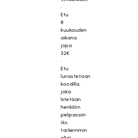
•
Etu
8
kuukauden
aikana
jopa
32€
•
Etu
lunastetaan
koodilla,
joka
liitetään
henkilön
pelipassiin
(ks.
tarkemmin
alla)