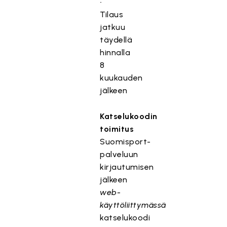
•
Tilaus
jatkuu
täydellä
hinnalla
8
kuukauden
jälkeen
Katselukoodin
toimitus
Suomisport-
palveluun
kirjautumisen
jälkeen
web-
käyttöliittymässä
katselukoodi