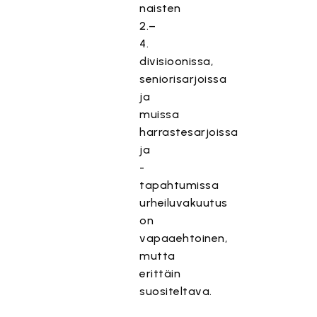
naisten
2.–
4.
divisioonissa,
seniorisarjoissa
ja
muissa
harrastesarjoissa
ja
-
tapahtumissa
urheiluvakuutus
on
vapaaehtoinen,
mutta
erittäin
suositeltava.