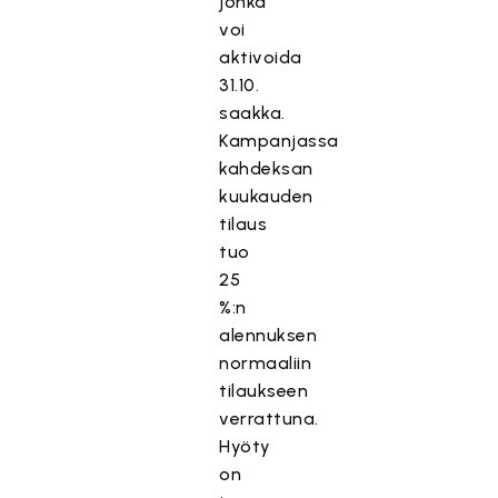
jonka
voi
aktivoida
31.10.
saakka.
Kampanjassa
kahdeksan
kuukauden
tilaus
tuo
25
%:n
alennuksen
normaaliin
tilaukseen
verrattuna.
Hyöty
on