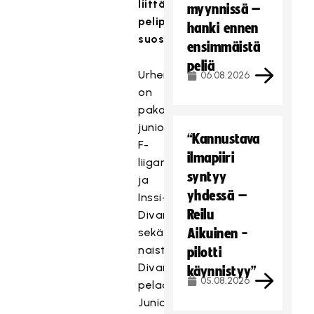
liittäminen
myynnissä –
pelipassiin
hanki ennen
suositeltavaa
ensimmäistä
peliä
Urheiluvakuutus
06.08.2026
on
pakollinen
junioripelaajille,
“Kannustava
F-
ilmapiiri
liigan
syntyy
ja
yhdessä –
Inssi-
Reilu
Divarin
sekä
Aikuinen -
naisten
pilotti
Divarin
käynnistyy”
05.08.2026
pelaajille.
Junioripelaajia