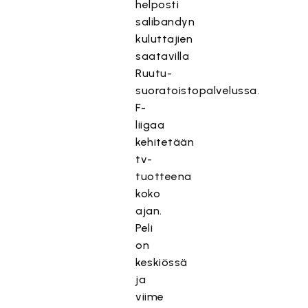
helposti
salibandyn
kuluttajien
saatavilla
Ruutu-
suoratoistopalvelussa.
F-
liigaa
kehitetään
tv-
tuotteena
koko
ajan.
Peli
on
keskiössä
ja
viime