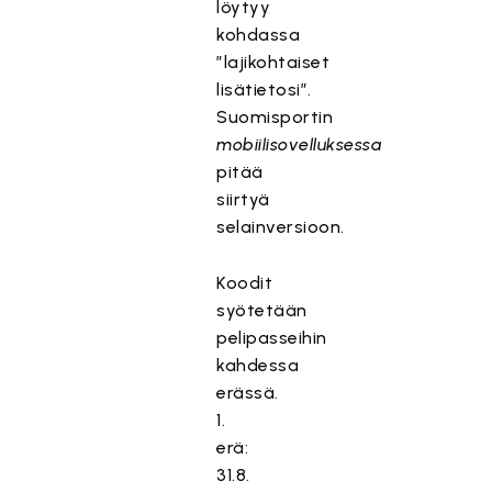
löytyy
kohdassa
”lajikohtaiset
lisätietosi”.
Suomisportin
mobiilisovelluksessa
pitää
siirtyä
selainversioon.
Koodit
syötetään
pelipasseihin
kahdessa
erässä.
1.
erä:
31.8.