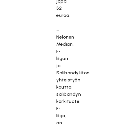
jopa
32
euroa.
–
Nelonen
Median,
F-
liigan
ja
Salibandyliiton
yhteistyön
kautta
salibandyn
kärkituote,
F-
liiga,
on