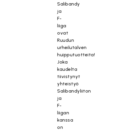
Salibandy
ja
F-
liiga
ovat
Ruudun
urheilutalven
huipputuotteita!
Joka
kaudelta
tiivistynyt
yhteistyö
Salibandyliiton
ja
F-
liigan
kanssa
on