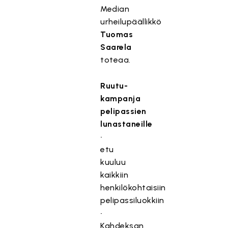
Median
urheilupäällikkö
Tuomas
Saarela
toteaa.
Ruutu-
kampanja
pelipassien
lunastaneille
•
etu
kuuluu
kaikkiin
henkilökohtaisiin
pelipassiluokkiin
•
Kahdeksan