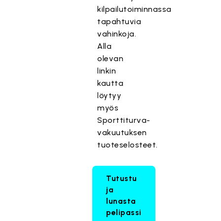
kilpailutoiminnassa
tapahtuvia
vahinkoja.
Alla
olevan
linkin
kautta
löytyy
myös
Sporttiturva-
vakuutuksen
tuoteselosteet.
Tutustu
ja
lunasta
pelipassi