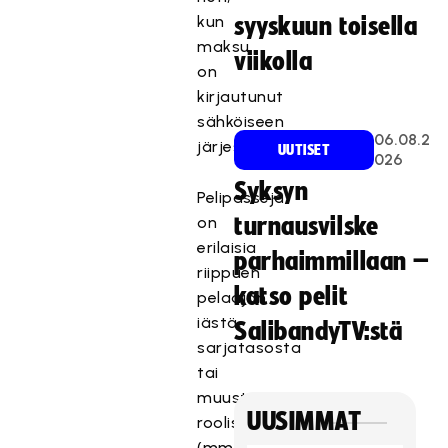
kun
syyskuun toisella
maksu
viikolla
on
kirjautunut
sähköiseen
06.08.2
järjestelmään.
UUTISET
026
Syksyn
Pelipasseja
on
turnausvilske
erilaisia
parhaimmillaan –
riippuen
katso pelit
pelaajan
iästä,
SalibandyTV:stä
sarjatasosta
tai
muusta
UUSIMMAT
roolista
(mm.