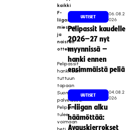
kaikki
F-
06.08.2
UUTISET
026
liigan
miesten
Pelipassit kaudelle
ja
2026–27 nyt
naisten
myynnissä –
ottelut.
hanki ennen
Pelipassit
ensimmäistä peliä
hankitaan
tuttuun
tapaan
04.08.2
Suomisport
-
UUTISET
026
palvelussa.
F-liigan alku
Pelipassi
tulee
häämöttää:
voimaan
Avauskierrokset
heti,