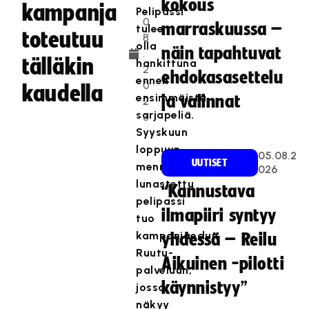
kokous
.
kampanja
Pelipassi
0
marraskuussa –
tulee
toteutuu
8
olla
näin tapahtuvat
.
tälläkin
hankittuna
2
ehdokasasettelu
ennen
0
kaudella
ensimmäistä
ja valinnat
2
sarjapeliä.
3
Syyskuun
loppuun
05.08.2
UUTISET
mennessä
026
lunastettu
“Kannustava
pelipassi
ilmapiiri syntyy
tuo
kampanjaedun
yhdessä – Reilu
Ruutu-
Aikuinen -pilotti
palveluun,
käynnistyy”
jossa
näkyy