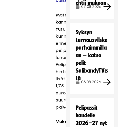
salibandy.fi/pelipassit
.
ehtii mukaan
07.08.2026
Materiaaliin
kannattaa
tutustua
Syksyn
kunnolla
turnausvilske
ennen
parhaimmilla
pelipassin
an – katso
lunastamista.
pelit
Pelipassien
SalibandyTV:s
hintaan
tä
lisätään
06.08.2026
1,75
euron
suuruinen
palvelumaksu.
Pelipassit
kaudelle
Vakuutuksen
2026–27 nyt