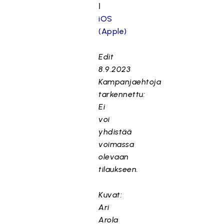
ǀ
iOS
(Apple)
Edit
8.9.2023
Kampanjaehtoja
tarkennettu:
Ei
voi
yhdistää
voimassa
olevaan
tilaukseen.
Kuvat:
Ari
Arola