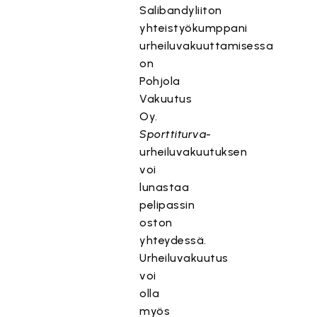
Salibandyliiton
yhteistyökumppani
urheiluvakuuttamisessa
on
Pohjola
Vakuutus
Oy.
Sporttiturva
-
urheiluvakuutuksen
voi
lunastaa
pelipassin
oston
yhteydessä.
Urheiluvakuutus
voi
olla
myös