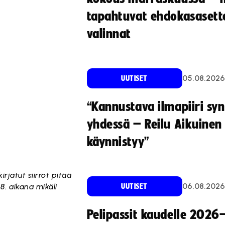
tapahtuvat ehdokasasette
valinnat
05.08.2026
UUTISET
“Kannustava ilmapiiri sy
yhdessä – Reilu Aikuinen 
käynnistyy”
rjatut siirrot pitää
06.08.2026
8. aikana mikäli
UUTISET
Pelipassit kaudelle 2026