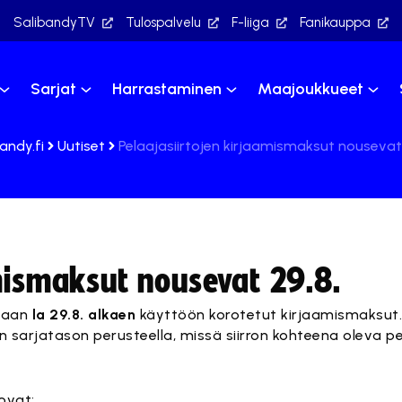
SalibandyTV
Tulospalvelu
F-liiga
Fanikauppa
Sarjat
Harrastaminen
Maajoukkueet
andy.fi
Uutiset
Pelaajasiirtojen kirjaamismaksut nousevat 
mismaksut nousevat 29.8.
etaan
la 29.8. alkaen
käyttöön korotetut kirjaamismaksut.
sarjatason perusteella, missä siirron kohteena oleva pe
ovat: