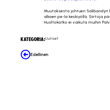
Muutoksesta johtuen Salibandyn Pal
alkaen pe-la keskiyöllä. Siirtoja p
Huoltokatko ei vaikuta muihin Palv
Uutiset
KATEGORIA:
Edellinen