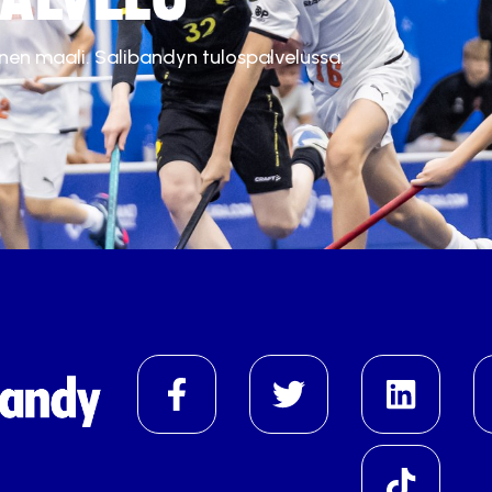
inen maali. Salibandyn tulospalvelussa.