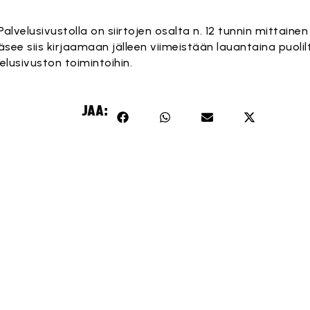
velusivustolla on siirtojen osalta n. 12 tunnin mittaine
ääsee siis kirjaamaan jälleen viimeistään lauantaina puolil
elusivuston toimintoihin.
JAA: