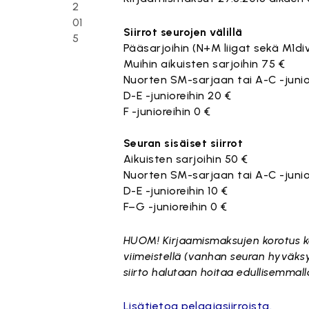
2
01
Siirrot seurojen välillä
5
Pääsarjoihin (N+M liigat sekä M1div
Muihin aikuisten sarjoihin 75 €
Nuorten SM-sarjaan tai A-C -junio
D-E -junioreihin 20 €
F -junioreihin 0 €
Seuran sisäiset siirrot
Aikuisten sarjoihin 50 €
Nuorten SM-sarjaan tai A-C -junio
D-E -junioreihin 10 €
F–G -junioreihin 0 €
HUOM! Kirjaamismaksujen korotus kosk
viimeistellä (vanhan seuran hyväksy
siirto halutaan hoitaa edullisemmall
Lisätietoa pelaajasiirroista.