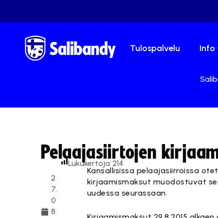
Tulospalvelu
Info
Salib
Pelaajasiirtojen kirjaa
Lukukertoja:
214
Kansallisissa pelaajasiirroissa ot
2
kirjaamismaksut muodostuvat sen 
7.
uudessa seurassaan.
0
8.
Kirjaamismaksut 29.8.2015 alkaen 