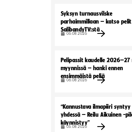
Syksyn turnausvilske
parhaimmillaan – katso pelit
SalibandyTV:stä
06.08.2026
Pelipassit kaudelle 2026–27
myynnissä – hanki ennen
ensimmäistä peliä
06.08.2026
“Kannustava ilmapiiri syntyy
yhdessä – Reilu Aikuinen -pil
käynnistyy”
05.08.2026