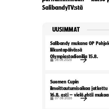
SalibandyTV:stä
UUSIMMAT
Salibandy mukana OP Pohjol
liikuntapäivässä
Olympiastadionilla 15.8.
08.08.2026
Suomen Cupin
ilmoittautumisaikaa jatkettu
16.8. asti – vielä ehtii muka
07.08.2026