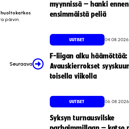
myynnissä – hanki ennen
n
huoltokatkos
ensimmäistä peliä
ta päivin.
04.08.2026
UUTISET
F-liigan alku häämöttää:
Seuraava
Avauskierrokset syyskuu
toisella viikolla
06.08.2026
UUTISET
Syksyn turnausvilske
parhaimmillaan – katso p