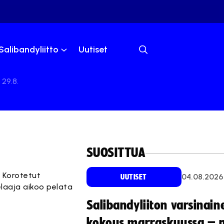
Salibandyliitto
Uutiset
29.8.
SUOSITTUA
 Korotetut
04.08.2026
UUTISET
laaja aikoo pelata
Salibandyliiton varsinain
kokous marraskuussa – 