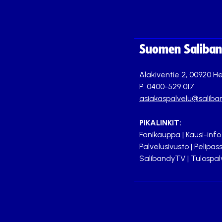
Suomen Saliband
Alakiventie 2, 00920 He
P. 0400-529 017
asiakaspalvelu@saliban
PIKALINKIT:
Fanikauppa
|
Kausi-info
Palvelusivusto
|
Pelipass
SalibandyTV
|
Tulospal