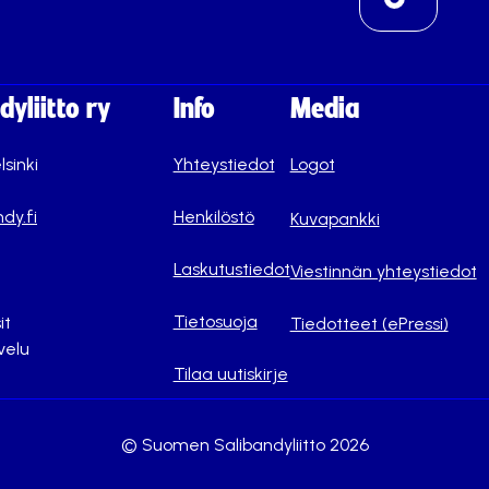
yliitto ry
Info
Media
lsinki
Yhteystiedot
Logot
dy.fi
Henkilöstö
Kuvapankki
Laskutustiedot
Viestinnän yhteystiedot
Tietosuoja
it
Tiedotteet (ePressi)
velu
Tilaa uutiskirje
© Suomen Salibandyliitto 2026