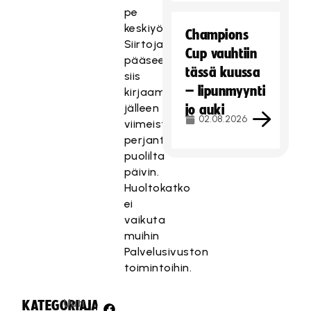
pe
keskiyöllä.
Champions
Siirtoja
Cup vauhtiin
pääsee
tässä kuussa
siis
– lipunmyynti
kirjaamaan
jälleen
jo auki
02.08.2026
viimeistään
perjantaina
puolilta
päivin.
Huoltokatko
ei
vaikuta
muihin
Palvelusivuston
toimintoihin.
Uuti
KATEGORIA:
JAA: