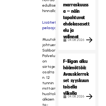
marraskuuss
edullisemmalla
hinnalla.
a – näin
tapahtuvat
Lisätietoa
ehdokasasett
pelaajasiirroista.
elu ja
valinnat
Muutoksesta
04.08.2026
johtuen
Salibandyn
Palvelusivustolla
F-liigan alku
on
siirtojen
häämöttää:
osalta
Avauskierrok
n. 12
set syyskuun
tunnin
toisella
mittainen
viikolla
huoltokatkos
04.08.2026
alkaen
to-