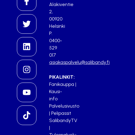
Alakiventie
2,
00920
Helsinki
P.
0400-
529
017
asiakaspalvelu@salibandy.fi
PIKALINKIT:
Fanikauppa
|
Kausi-
info
Palvelusivusto
|
Pelipassit
SalibandyTV
|
Tulospalvelu