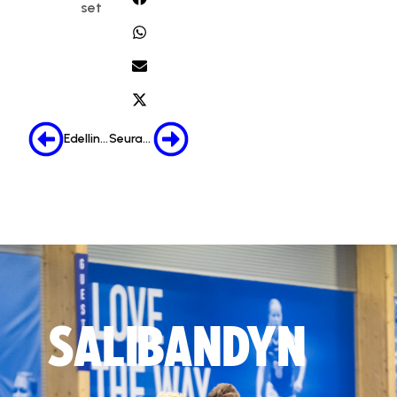
set
Edellinen
Seuraava
SALIBANDYN