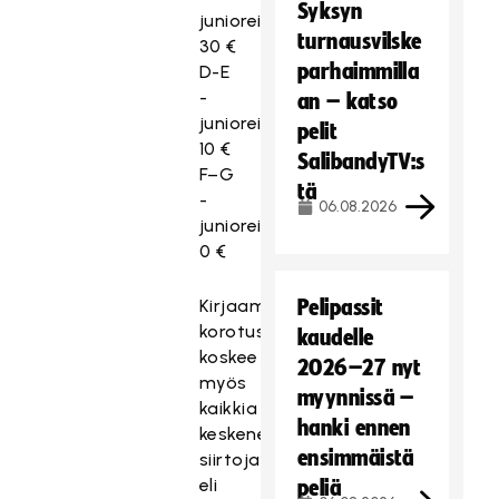
Syksyn
junioreihin
turnausvilske
30 €
parhaimmilla
D-E
-
an – katso
junioreihin
pelit
10 €
SalibandyTV:s
F–G
tä
-
06.08.2026
junioreihin
0 €
Kirjaamismaksujen
Pelipassit
korotus
kaudelle
koskee
2026–27 nyt
myös
myynnissä –
kaikkia
hanki ennen
keskeneräisiä
ensimmäistä
siirtoja,
eli
peliä