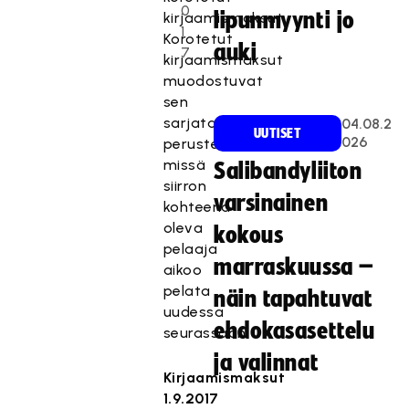
0
lipunmyynti jo
kirjaamismaksut.
1
Korotetut
auki
7
kirjaamismaksut
muodostuvat
sen
sarjatason
04.08.2
UUTISET
026
perusteella,
missä
Salibandyliiton
siirron
varsinainen
kohteena
oleva
kokous
pelaaja
marraskuussa –
aikoo
pelata
näin tapahtuvat
uudessa
ehdokasasettelu
seurassaan.
ja valinnat
Kirjaamismaksut
1.9.2017