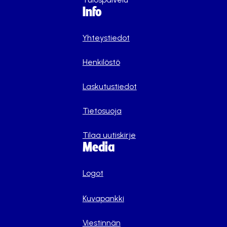
Info
Yhteystiedot
Henkilöstö
Laskutustiedot
Tietosuoja
Tilaa uutiskirje
Media
Logot
Kuvapankki
Viestinnän