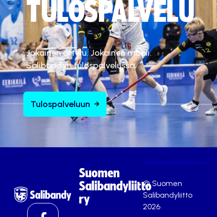
TULOSPALVELU
Jokainen ottelu. Jokainen maali.
Salibandyn tulospalvelussa.
Tulospalveluun
Suomen
© Suomen
Salibandyliitto
Salibandyliitto
ry
2026