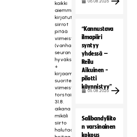
06.08.2026
kaikki
aiemmin
kirjatut
siirrot
“Kannustava
pitää
ilmapiiri
viimeistellä
syntyy
(vanhan
seuran
yhdessä –
hyväksyntä
Reilu
+
Aikuinen -
kirjaamismaksu
pilotti
suoritettu)
käynnistyy”
viimeistään
05.08.2026
torstain
31.8.
aikana
mikäli
Salibandyliito
siirto
n varsinainen
halutaan
kokous
hoitaa