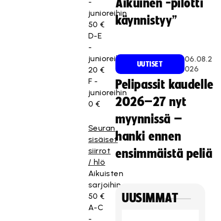
Aikuinen -pilotti
-
junioreihin
käynnistyy”
50 €
D-E
-
junioreihin
06.08.2
UUTISET
026
20 €
F -
Pelipassit kaudelle
junioreihin
2026–27 nyt
0 €
myynnissä –
Seuran
hanki ennen
sisäiset
siirrot
ensimmäistä peliä
/ hlö
Aikuisten
sarjoihin
50 €
UUSIMMAT
A-C
-