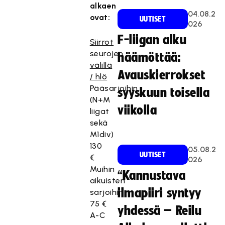
alkaen
04.08.2
ovat:
UUTISET
026
F-liigan alku
Siirrot
seurojen
häämöttää:
välillä
Avauskierrokset
/ hlö
Pääsarjoihin
syyskuun toisella
(N+M
viikolla
liigat
sekä
M1div)
130
05.08.2
UUTISET
€
026
Muihin
“Kannustava
aikuisten
ilmapiiri syntyy
sarjoihin
75 €
yhdessä – Reilu
A-C