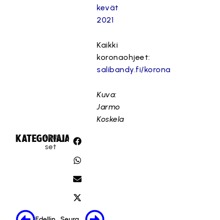
kevät
2021
Kaikki
koronaohjeet:
salibandy.fi/korona
Kuva:
Jarmo
Koskela
Uuti
KATEGORIA:
JAA:
set
Edellinen
Seuraava