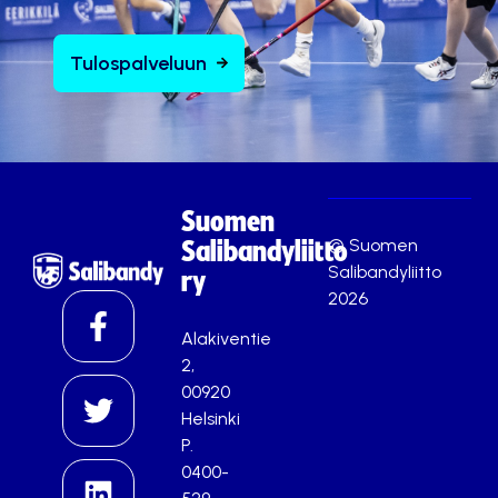
Tulospalveluun
Suomen
© Suomen
Salibandyliitto
Salibandyliitto
ry
2026
Alakiventie
2,
00920
Helsinki
P.
0400-