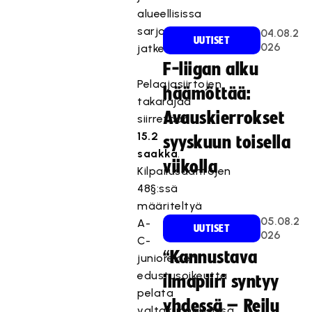
alueellisissa
sarjoissa
04.08.2
UUTISET
026
jatketaan.
F-liigan alku
Pelaajasiirtojen
häämöttää:
takarajaa
Avauskierrokset
siirretään
15.2
syyskuun toisella
saakka
.
viikolla
Kilpailusääntöjen
48§:ssä
määriteltyä
05.08.2
A-
UUTISET
026
C-
“Kannustava
junioreiden
edustusoikeutta
ilmapiiri syntyy
pelata
yhdessä – Reilu
valtakunnallisissa