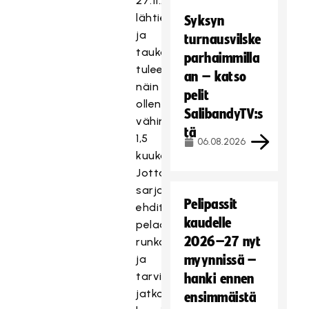
27.11.2020
lähtien
Syksyn
ja
turnausvilske
taukoa
parhaimmilla
tulee
an – katso
näin
pelit
ollen
SalibandyTV:s
vähintään
tä
1,5
06.08.2026
kuukautta.
Jotta
sarjoissa
Pelipassit
ehditään
kaudelle
pelaamaan
2026–27 nyt
runkosarjat
ja
myynnissä –
tarvittavat
hanki ennen
jatkopelit,
ensimmäistä