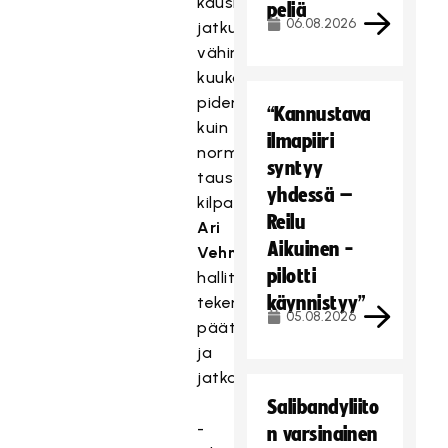
kausi
peliä
06.08.2026
jatkuu
vähintään
kuukautta
pidempään
“Kannustava
kuin
ilmapiiri
normaalitilanteessa,
syntyy
taustoittaa
yhdessä –
kilpailupäällikkö
Reilu
Ari
Aikuinen -
Vehniäinen
pilotti
hallituksen
käynnistyy”
tekemää
05.08.2026
päätöstä
ja
jatkaa:
Salibandyliito
-
n varsinainen