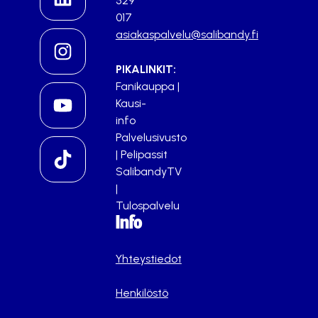
529
017
asiakaspalvelu@salibandy.fi
PIKALINKIT:
Fanikauppa
|
Kausi-
info
Palvelusivusto
|
Pelipassit
SalibandyTV
|
Tulospalvelu
Info
Yhteystiedot
Henkilöstö