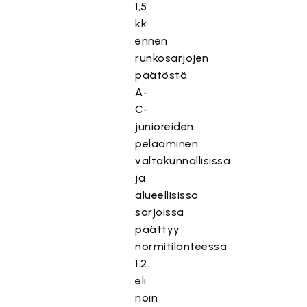
1,5
kk
ennen
runkosarjojen
päätöstä.
A-
C-
junioreiden
pelaaminen
valtakunnallisissa
ja
alueellisissa
sarjoissa
päättyy
normitilanteessa
1.2.
eli
noin