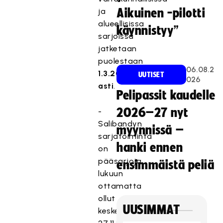
ja
Aikuinen -pilotti
alueellisissa
käynnistyy”
sarjoissa
jatketaan
puolestaan
06.08.2
1.3.2021
UUTISET
026
asti
.
Pelipassit kaudelle
2026–27 nyt
-
Salibandyn
myynnissä –
sarjatoiminta
hanki ennen
on
pääsarjoja
ensimmäistä peliä
lukuun
ottamatta
ollut
UUSIMMAT
keskeytettynä