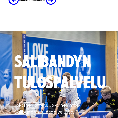
SALIBANDYN
TULOSPALVELU
Jokainen ottelu. Jokainen maali.
Salibandyn tulospalvelussa.