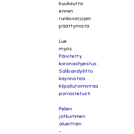
kuukautta
ennen
runkosarjojen
päättymistä.
Lue
myös:
Päivitetty
koronaohjeistus:
Salibandyliitto
käynnistää
kilpailutoimintaa
porrastetusti
Pelien
jatkuminen
alueittain
-