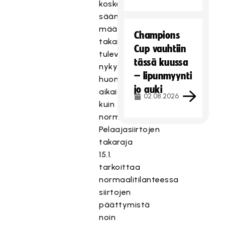
koska
säännöissä
määritellyt
Champions
takarajat
Cup vauhtiin
tulevat
tässä kuussa
nykytilanteessa
– lipunmyynti
huomattavasti
jo auki
aikaisemmin
02.08.2026
kuin
normaalitilanteessa.
Pelaajasiirtojen
takaraja
15.1.
tarkoittaa
normaalitilanteessa
siirtojen
päättymistä
noin