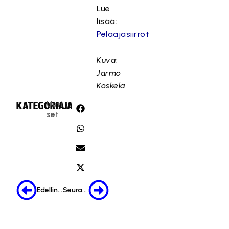
Lue
lisää:
Pelaajasiirrot
Kuva:
Jarmo
Koskela
Uuti
KATEGORIA:
JAA:
set
Edellinen
Seuraava