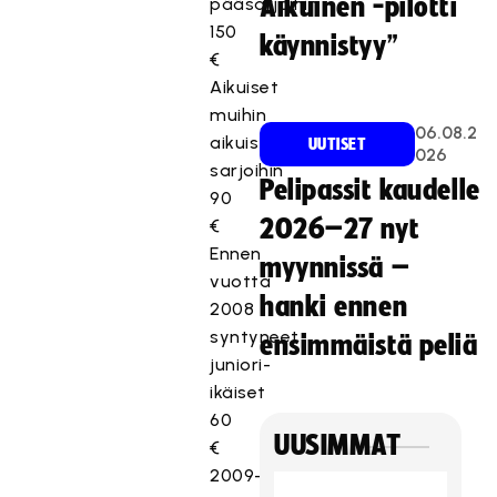
Aikuinen -pilotti
pääsarjoihin
150
käynnistyy”
€
Aikuiset
muihin
06.08.2
aikuisten
UUTISET
026
sarjoihin
Pelipassit kaudelle
90
2026–27 nyt
€
Ennen
myynnissä –
vuotta
hanki ennen
2008
syntyneet
ensimmäistä peliä
juniori-
ikäiset
60
UUSIMMAT
€
2009–