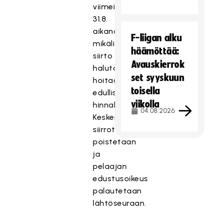
viimeistään
31.8.
aikana,
F-liigan alku
mikäli
häämöttää:
siirto
Avauskierrok
halutaan
set syyskuun
hoitaa
toisella
edullisemmalla
viikolla
hinnalla.
04.08.2026
Keskeneräiset
siirrot
poistetaan
ja
pelaajan
edustusoikeus
palautetaan
lähtöseuraan.