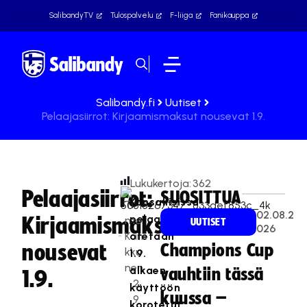
SalibandyTV
Tulospalvelu
F-liiga
Fanikauppa
Salibandy.fi
Uutiset
Pelaajasiirrot: Kirjaamismaksut nousevat 1.9.
Lukukertoja:
362
Pelaajasiirrot:
SUOSITTUA
Kansallisissa
Ti
02.08.2
pelaajasiirroissa
Kirjaamismaksut
mo
UUTISET
026
Kan
otetaan
nousevat
Champions Cup
kku
1.9.
nen
alkaen
vauhtiin tässä
1.9.
2
käyttöön
kuussa –
9
korotetut