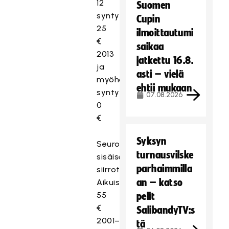
12
Suomen
syntyneet
Cupin
25
ilmoittautumi
€
saikaa
2013
jatkettu 16.8.
ja
asti – vielä
myöhemmin
ehtii mukaan
syntyneet
07.08.2026
0
€
Syksyn
Seurojen
turnausvilske
sisäiset
parhaimmilla
siirrot:
an – katso
Aikuiset
55
pelit
€
SalibandyTV:s
2001–
tä