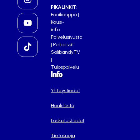
PIKALINKIT:
Fanikauppa
|
Kausi-
info
Palvelusivusto
|
Pelipassit
SalibandyTV
|
Tulospalvelu
Info
Yhteystiedot
Henkilöstö
Laskutustiedot
Tietosuoja