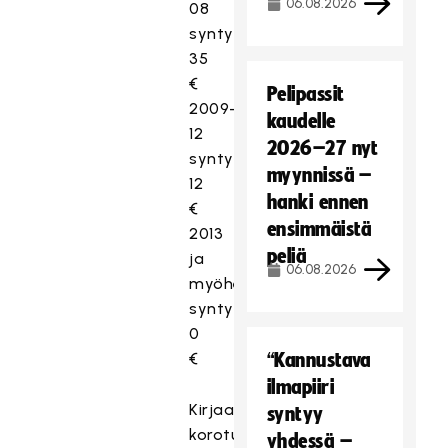
06.08.2026
08
syntyneet
35
€
Pelipassit
2009–
kaudelle
12
2026–27 nyt
syntyneet
myynnissä –
12
hanki ennen
€
ensimmäistä
2013
peliä
ja
06.08.2026
myöhemmin
syntyneet
0
€
“Kannustava
ilmapiiri
Kirjaamismaksujen
syntyy
korotus
yhdessä –