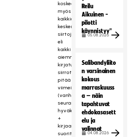
koskee
Reilu
myös
Aikuinen -
kaikkia
pilotti
keskeneräisiä
käynnistyy”
siirtoja,
05.08.2026
eli
kaikki
aiemmin
Salibandyliito
kirjatut
n varsinainen
siirrot
kokous
pitää
marraskuuss
viimeistellä
(vanhan
a – näin
seuran
tapahtuvat
hyväksyntä
ehdokasasett
+
elu ja
kirjaamismaksu
valinnat
04.08.2026
suoritettu)