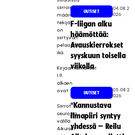
siirroissa
04.08.2
UUTISET
026
määräävä
tekijä
F-liigan alku
on
häämöttää:
siirtyvän
Avauskierrokset
pelaajan
ikä.
syyskuun toisella
viikolla
Kirjaamismaksut
1.9.
alkaen
05.08.2
ovat:
UUTISET
026
“Kannustava
Siirrot
seurojen
ilmapiiri syntyy
välillä:
yhdessä – Reilu
Aikuiset