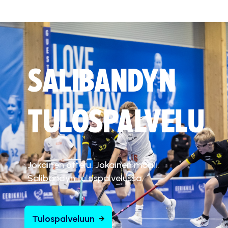
SALIBANDYN
TULOSPALVELU
Jokainen ottelu. Jokainen maali.
Salibandyn tulospalvelussa.
Tulospalveluun