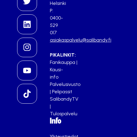
Helsinki
P.
0400-
529
017
asiakaspalvelu@salibandy.fi
PIKALINKIT:
Fanikauppa
|
Kausi-
info
Palvelusivusto
|
Pelipassit
SalibandyTV
|
Tulospalvelu
Info
Yhteystiedot