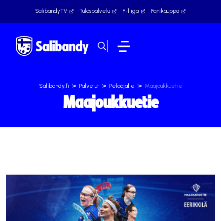
SalibandyTV
Tulospalvelu
F-liiga
Fanikauppa
>
>
>
Salibandy.fi
Palvelut
Pelaajalle
Maajoukkuetie
Maajoukkuetie