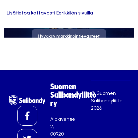
Lisätietoa kattavasti Eerikkilän sivuilla
Tämä sisältö on estetty, koska se vaatii markkinointievästeitä.
Hyväksy markkinointievästeet
Suomen
© Suomen
Salibandyliitto
Salibandyliitto
ry
2026
Alakiventie
2,
00920