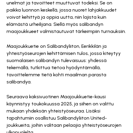
unelmat ja tavoitteet muuttuvat todeksi. Se on
paikka luonnon keskellä, jossa nuoret lahjakkuudet
voivat kehittyä ja oppia uutta, niin lajista kuin
elämästä urheilijana. Siellä myös salibandyn
maajoukkueet valmistautuvat tärkeimpiin turnauksiin.
Maajoukkuetie on Salibandyliiton, Eerikkilän ja
yhteistyöseurojen kehittämisen tulos, jossa kiteytyy
suomalaisen salibandyn tulevaisuus: yhdessä
tekemällä, tutkittua tietoa hyödyntämällä,
tavoittelemme tietä kohti maailman parasta
salibandya.
Seuraava kaksivuotinen Maajoukkuetie-kausi
käynnistyy toukokuussa 2025, ja siihen on valittu
mukaan yhdeksän yhteistyöseuraa. Lisäksi
tapahtumiin osallistuu Salibandyliiton United-
joukkueita, joihin valitaan pelaajia yhteistyöseurojen
ulkopuolelta.