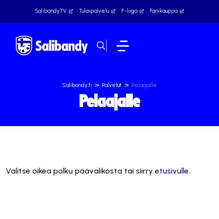
SalibandyTV
Tulospalvelu
F-liiga
Fanikauppa
>
>
Salibandy.fi
Palvelut
Pelaajalle
Pelaajalle
Valitse oikea polku päävalikosta tai siirry
etusivulle
.