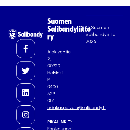
Suomen
© Suomen
Salibandyliitto
Salibandyliitto
ry
2026
Alakiventie
2,
00920
Helsinki
P.
0400-
529
017
asiakaspalvelu@salibandy.fi
PIKALINKIT:
Fanikauppa
|