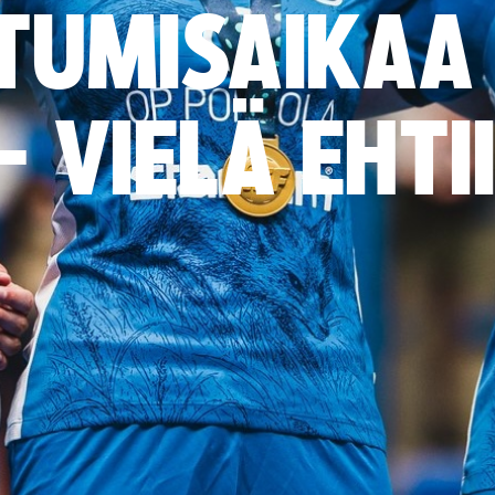
TUMISAIKAA
 – VIELÄ EHT