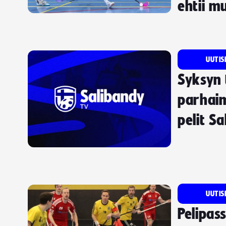
ehtii m
UUTIS
Syksyn 
parhaim
pelit S
UUTIS
Pelipass