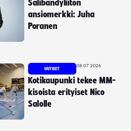
Salibandyliiton
ansiomerkki: Juha
Poranen
08.07.2026
UUTISET
Kotikaupunki tekee MM-
kisoista erityiset Nico
Salolle