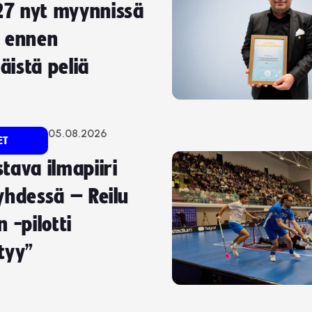
7 nyt myynnissä
i ennen
istä peliä
05.08.2026
ET
tava ilmapiiri
yhdessä – Reilu
 -pilotti
tyy”