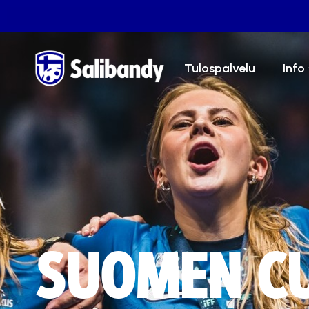
Tulospalvelu
Info
SUOMEN C