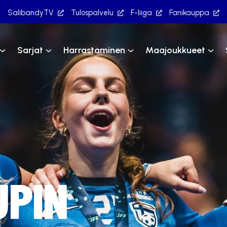
SalibandyTV
Tulospalvelu
F-liiga
Fanikauppa
Sarjat
Harrastaminen
Maajoukkueet
UPIN