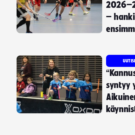
2026–2
– hank
ensimmä
UUTIS
“Kannus
syntyy 
Aikuinen
käynnis