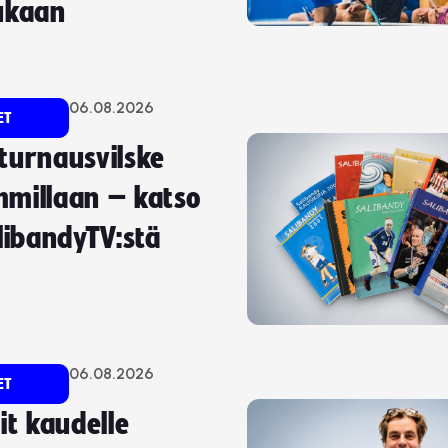
ukaan
06.08.2026
ET
turnausvilske
millaan – katso
alibandyTV:stä
06.08.2026
ET
it kaudelle