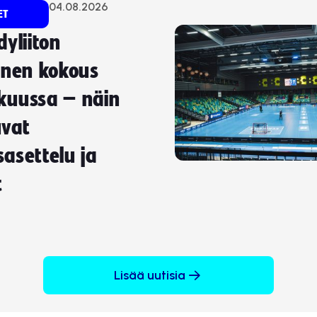
04.08.2026
ET
dyliiton
inen kokous
kuussa – näin
uvat
asettelu ja
t
Lisää uutisia