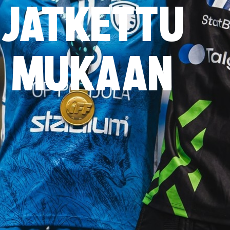
 JATKETTU
II MUKAAN