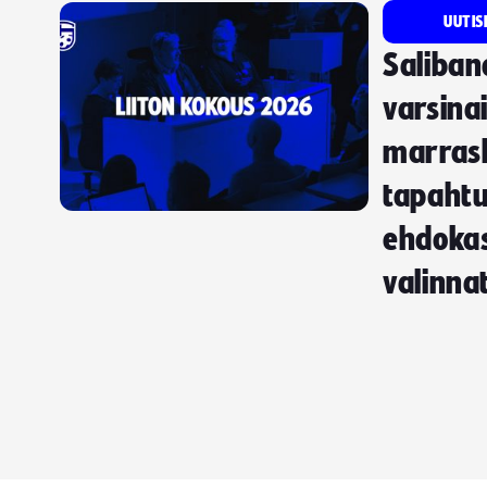
UUTIS
Saliban
varsina
marras
tapaht
ehdokas
valinna