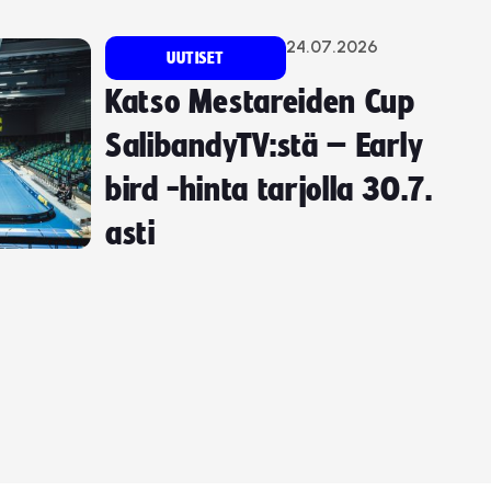
24.07.2026
UUTISET
Katso Mestareiden Cup
SalibandyTV:stä – Early
bird -hinta tarjolla 30.7.
asti