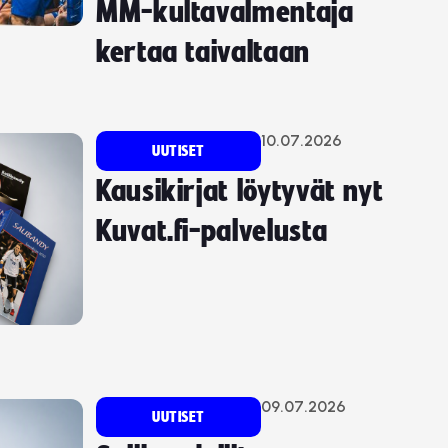
MM-kultavalmentaja
kertaa taivaltaan
10.07.2026
UUTISET
Kausikirjat löytyvät nyt
Kuvat.fi-palvelusta
09.07.2026
UUTISET