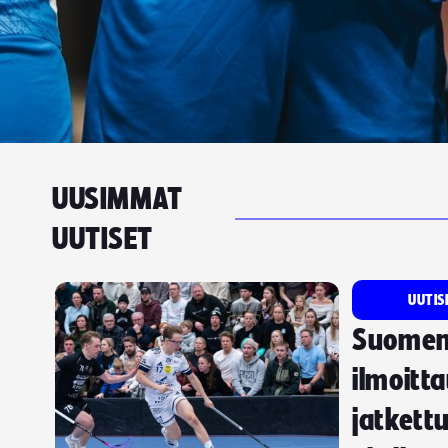
UUSIMMAT
UUTISET
UUTIS
Suomen
ilmoitt
jatkettu