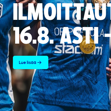
ILMOITTAU
16.8. ASTI
Lue lisää