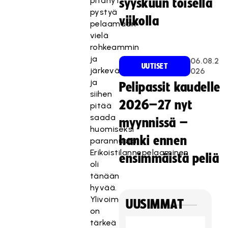
pitänyt
syyskuun toisella
pystyä
viikolla
pelaamaan
vielä
rohkeammin
ja
06.08.2
UUTISET
järkevämmin,
026
ja
Pelipassit kaudelle
siihen
2026–27 nyt
pitää
saada
myynnissä –
huomiseksi
hanki ennen
parannusta.
Erikoistilannepelaaminen
ensimmäistä peliä
oli
tänään
hyvää.
Ylivoima
UUSIMMAT
on
tärkeä