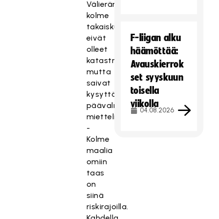
Välierän
kolme
takaiskumaalia
F-liigan alku
eivät
olleet
häämöttää:
katastrofi,
Avauskierrok
mutta
set syyskuun
saivat
toisella
kysyttäessä
viikolla
päävalmentajan
04.08.2026
mietteliääksi.
-
Kolme
maalia
omiin
taas
on
siinä
riskirajoilla.
Kahdella