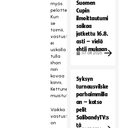
Suomen
myös
pelotteena.
Cupin
Kun
ilmoittautumi
se
saikaa
toimii,
jatkettu 16.8.
vastustaja
asti – vielä
ei
ehtii mukaan
uskalla
07.08.2026
tulla
iihan
niin
kovaa
Syksyn
kiinni,
turnausvilske
Kettunen
parhaimmilla
muistutti.
an – katso
pelit
Vaikka
vastustajat
SalibandyTV:s
on
tä