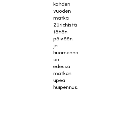
kahden
vuoden
matka
Zürichistä
tähän
päivään,
ja
huomenna
on
edessä
matkan
upea
huipennus.