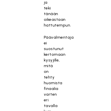
ja
teki
tänään
oikeastaan
hattutempun.
Päävalmentaja
ei
suostunut
kertomaan
kysyjille,
mitä
on
tehty
huomista
finaalia
varten
eri
tavalla