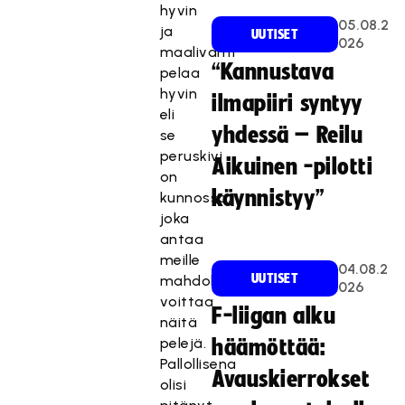
hyvin
05.08.2
ja
UUTISET
026
maalivahti
“Kannustava
pelaa
hyvin
ilmapiiri syntyy
eli
yhdessä – Reilu
se
peruskivi
Aikuinen -pilotti
on
käynnistyy”
kunnossa,
joka
antaa
meille
04.08.2
UUTISET
mahdollisuuden
026
voittaa
F-liigan alku
näitä
pelejä.
häämöttää:
Pallollisena
Avauskierrokset
olisi