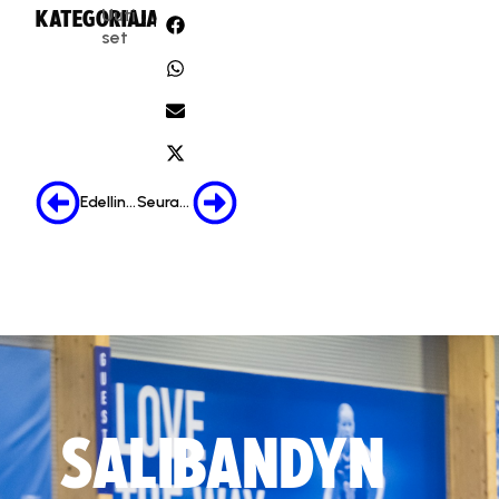
Uuti
KATEGORIA:
JAA:
set
Edellinen
Seuraava
SALIBANDYN