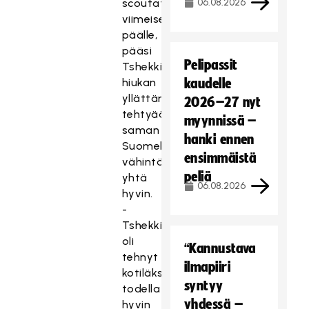
scoutattu
06.08.2026
viimeisen
päälle,
pääsi
Pelipassit
Tshekki
hiukan
kaudelle
yllättämään
2026–27 nyt
tehtyään
myynnissä –
saman
hanki ennen
Suomelle
ensimmäistä
vähintään
peliä
yhtä
06.08.2026
hyvin.
-
Tshekki
oli
“Kannustava
tehnyt
ilmapiiri
kotiläksynsä
syntyy
todella
yhdessä –
hyvin