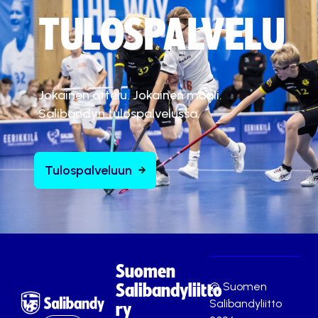
TULOSPALVELU
Jokainen ottelu. Jokainen maali.
Salibandyn tulospalvelussa.
Tulospalveluun
Suomen
© Suomen
Salibandyliitto
Salibandyliitto
ry