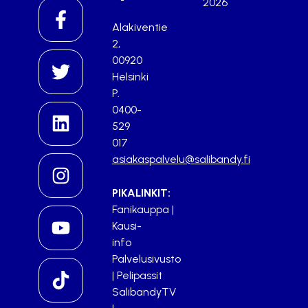
2026
Alakiventie
2,
00920
Helsinki
P.
0400-
529
017
asiakaspalvelu@salibandy.fi
PIKALINKIT:
Fanikauppa
|
Kausi-
info
Palvelusivusto
|
Pelipassit
SalibandyTV