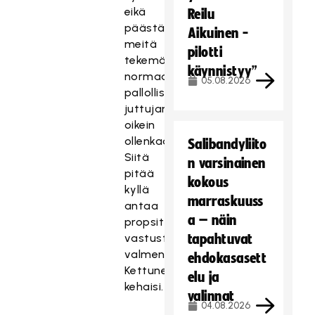
eikä
Reilu
päästänyt
Aikuinen -
meitä
pilotti
tekemään
käynnistyy”
normaaleja
05.08.2026
pallollisia
juttujamme
oikein
ollenkaan.
Salibandyliito
Siitä
n varsinainen
pitää
kokous
kyllä
marraskuuss
antaa
a – näin
propsit
vastustajan
tapahtuvat
valmennukselle,
ehdokasasett
Kettunen
elu ja
kehaisi.
valinnat
04.08.2026