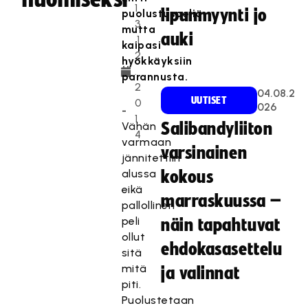
1
lipunmyynti jo
puolustuspeliä
3
mutta
auki
.1
kaipasi
2
hyökkäyksiin
.
parannusta.
2
04.08.2
UUTISET
0
026
-
1
Vähän
Salibandyliiton
4
varmaan
varsinainen
jännitettiin
alussa
kokous
eikä
marraskuussa –
pallollinen
peli
näin tapahtuvat
ollut
ehdokasasettelu
sitä
mitä
ja valinnat
piti.
Puolustetaan