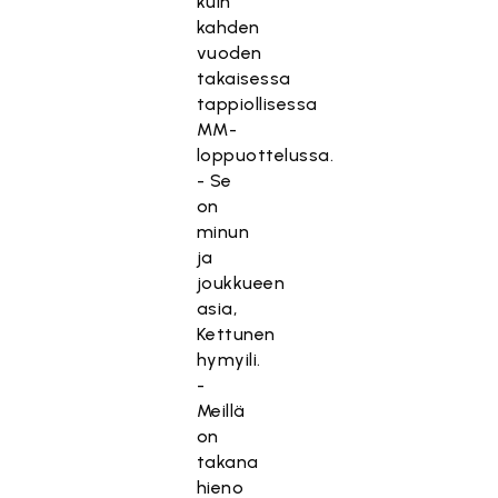
kuin
kahden
vuoden
takaisessa
tappiollisessa
MM-
loppuottelussa.
- Se
on
minun
ja
joukkueen
asia,
Kettunen
hymyili.
-
Meillä
on
takana
hieno