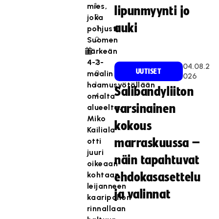
1
mies,
lipunmyynti jo
3
joka
auki
.1
pohjusti
2
Suomen
.
tärkeän
2
4-3-
04.08.2
UUTISET
0
maalin
026
1
haamusyötöllään
Salibandyliiton
4
omalta
varsinainen
alueelta.
Miko
kokous
Kailiala
otti
marraskuussa –
juuri
näin tapahtuvat
oikeaan
kohtaan
ehdokasasettelu
leijanneen
ja valinnat
kaaripallon
rinnallaan