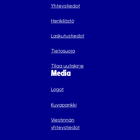
Yhteystiedot
Henkilöstö
Laskutustiedot
Tietosuoja
Tilaa uutiskirje
Media
Logot
Kuvapankki
Viestinnän
yhteystiedot