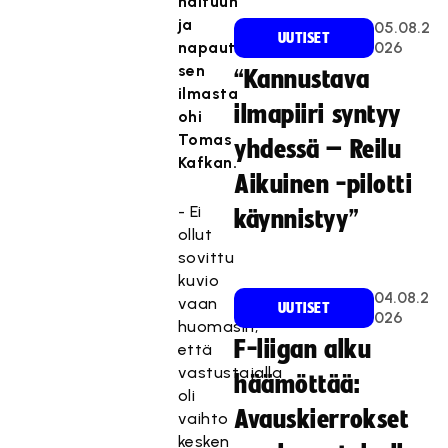
haltuun
ja
05.08.2
UUTISET
napautti
026
sen
“Kannustava
ilmasta
ilmapiiri syntyy
ohi
Tomas
yhdessä – Reilu
Kafkan.
Aikuinen -pilotti
- Ei
käynnistyy”
ollut
sovittu
kuvio
04.08.2
vaan
UUTISET
026
huomasin,
F-liigan alku
että
vastustajalla
häämöttää:
oli
Avauskierrokset
vaihto
kesken