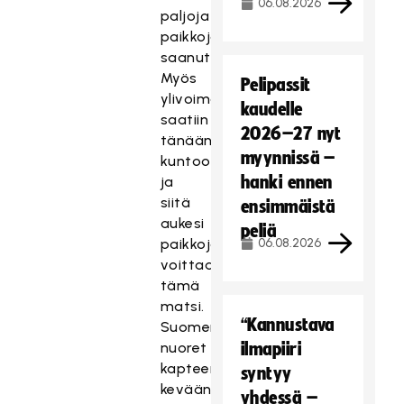
06.08.2026
paljoja
paikkoja
saanut.
Myös
Pelipassit
ylivoima
kaudelle
saatiin
2026–27 nyt
tänään
myynnissä –
kuntoon
hanki ennen
ja
siitä
ensimmäistä
aukesi
peliä
paikkoja
06.08.2026
voittaa
tämä
matsi.
“Kannustava
Suomen
nuoret
ilmapiiri
kapteenina
syntyy
kevään
yhdessä –