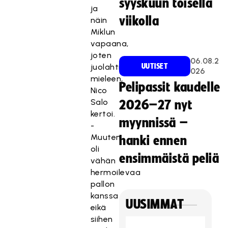
syyskuun toisella
ja
viikolla
näin
Miklun
vapaana,
joten
06.08.2
juolahti
UUTISET
026
mieleen,
Pelipassit kaudelle
Nico
Salo
2026–27 nyt
kertoi.
myynnissä –
-
Muuten
hanki ennen
oli
ensimmäistä peliä
vähän
hermoilevaa
pallon
kanssa
UUSIMMAT
eikä
siihen