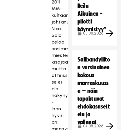
2011
Reilu
MM-
Aikuinen -
kultaan
pilotti
johtanut
Nico
käynnistyy”
05.08.2026
Salo
pelaa
ensimmäisiä
miesten
Salibandyliito
kisojaan,
n varsinainen
mutta
kokous
otteissa
se ei
marraskuuss
ole
a – näin
näkynyt.
tapahtuvat
-
ehdokasasett
Ihan
elu ja
hyvin
valinnat
on
04.08.2026
mennyt