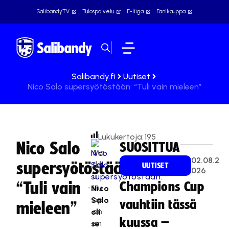
SalibandyTV
Tulospalvelu
F-liiga
Fanikauppa
Salibandy.fi
Uutiset
Nico Salo supersyötöstään: “Tuli vain mieleen”
Lukukertoja:
195
Nico Salo
SUOSITTUA
Ma
02.08.2
supersyötöstään:
rkk
UUTISET
026
u
“Tuli vain
Champions Cup
Hu
Nico
op
Salo
vauhtiin tässä
mieleen”
on
oli
kuussa –
en
se