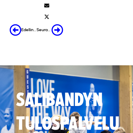
Edellinen
Seuraava
SALIBANDYN
TULOSPALVELU