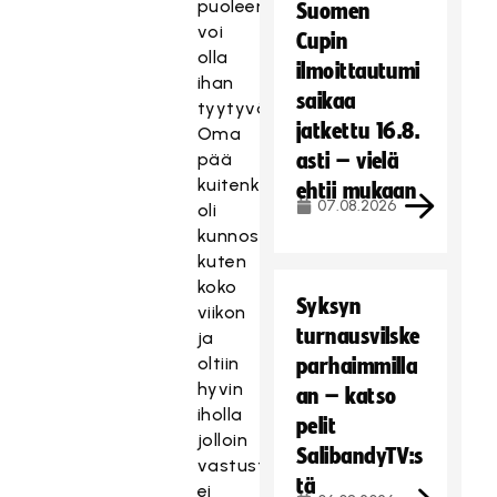
puoleen
Suomen
voi
Cupin
olla
ilmoittautumi
ihan
saikaa
tyytyväinen.
jatkettu 16.8.
Oma
pää
asti – vielä
kuitenkin
ehtii mukaan
07.08.2026
oli
kunnossa
kuten
koko
Syksyn
viikon
turnausvilske
ja
oltiin
parhaimmilla
hyvin
an – katso
iholla
pelit
jolloin
SalibandyTV:s
vastustaja
tä
ei