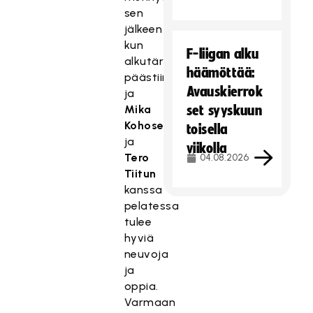
sen
jälkeen
kun
F-liigan alku
alkutärinöistä
häämöttää:
päästiin,
Avauskierrok
ja
Mika
set syyskuun
Kohosen
toisella
ja
viikolla
Tero
04.08.2026
Tiitun
kanssa
pelatessa
tulee
hyviä
neuvoja
ja
oppia.
Varmaan