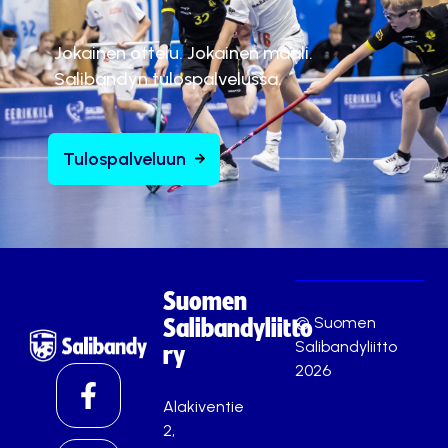
Jokainen ottelu. Jokainen maali.
Salibandyn tulospalvelussa.
Tulospalveluun
Suomen
© Suomen
Salibandyliitto
Salibandyliitto
ry
2026
Alakiventie
2,