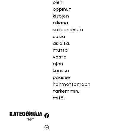
olen
oppinut
kisojen
aikana
salibandysta
uusia
asioita,
mutta
vasta
ajan
kanssa
pääsee
hahmottamaan
tarkemmin,
mitä.
Uuti
KATEGORIA:
JAA:
set