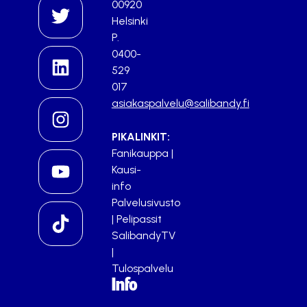
00920
Helsinki
P.
0400-
529
017
asiakaspalvelu@salibandy.fi
PIKALINKIT:
Fanikauppa
|
Kausi-
info
Palvelusivusto
|
Pelipassit
SalibandyTV
|
Tulospalvelu
Info