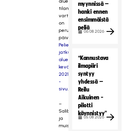
alueiden
myynnissä –
tilanteita
hanki ennen
varten
ensimmäistä
on
peliä
perustettu
06.08.2026
päivittyvä
Pelien
jatkuminen
“Kannustava
alueittain
ilmapiiri
kevät
syntyy
2021
yhdessä –
-
sivu
.
Reilu
Aikuinen -
–
pilotti
Salibandyssä
käynnistyy”
05.08.2026
ja
muissakin