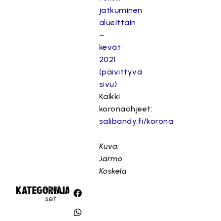
jatkuminen
alueittain
–
kevät
2021
(päivittyvä
sivu)
Kaikki
koronaohjeet:
salibandy.fi/korona
Kuva:
Jarmo
Koskela
Uuti
KATEGORIA:
JAA:
set