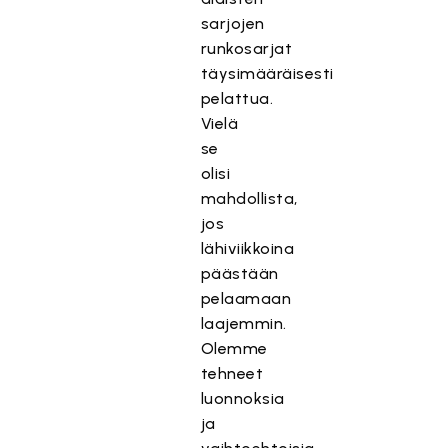
sarjojen
runkosarjat
täysimääräisesti
pelattua.
Vielä
se
olisi
mahdollista,
jos
lähiviikkoina
päästään
pelaamaan
laajemmin.
Olemme
tehneet
luonnoksia
ja