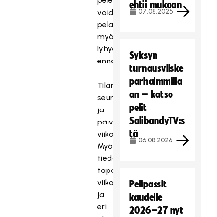
pelejä
ehtii mukaan
07.08.2026
voidaan
pelata
myös
lyhyemmällä
Syksyn
ennakkotiedolla.
turnausvilske
parhaimmilla
Tilannetta
an – katso
seurataan
pelit
ja
SalibandyTV:s
päivitetään
tä
viikoittain.
06.08.2026
Myös
tiedotus
tapahtuu
viikoittain
Pelipassit
ja
kaudelle
eri
2026–27 nyt