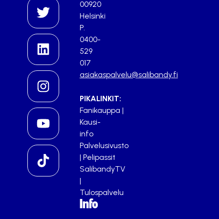
00920
Helsinki
P.
0400-
529
017
asiakaspalvelu@salibandy.fi
PIKALINKIT:
Fanikauppa
|
Kausi-
info
Palvelusivusto
|
Pelipassit
SalibandyTV
|
Tulospalvelu
Info