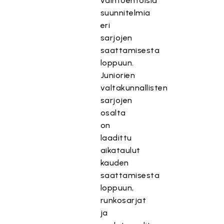
vaihtoehtoisia
suunnitelmia
eri
sarjojen
saattamisesta
loppuun.
Juniorien
valtakunnallisten
sarjojen
osalta
on
laadittu
aikataulut
kauden
saattamisesta
loppuun,
runkosarjat
ja