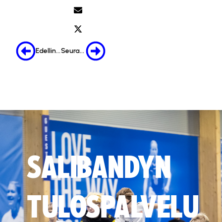
Edellinen
Seuraava
SALIBANDYN
TULOSPALVELU