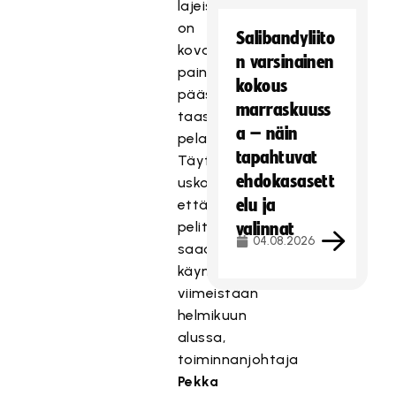
lajeissa
on
Salibandyliito
kova
n varsinainen
paine
kokous
päästä
marraskuuss
taas
a – näin
pelaamaan.
tapahtuvat
Täytyy
ehdokasasett
uskoa,
elu ja
että
pelit
valinnat
04.08.2026
saadaan
käyntiin
viimeistään
helmikuun
alussa,
toiminnanjohtaja
Pekka