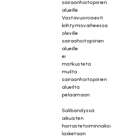
sairaanhoitopiirien
alueille.
Vastavuoroisesti
kiihtymisvaiheessa
oleville
sairaahoitopiirien
alueille
ei
matkusteta
muilta
sairaanhoitopiirien
alueilta
pelaamaan.
Salibandyssä
aikuisten
harrastetoiminnaksi
lasketaan