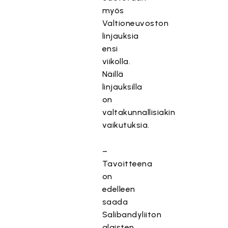
myös
Valtioneuvoston
linjauksia
ensi
viikolla.
Näillä
linjauksilla
on
valtakunnallisiakin
vaikutuksia.
–
Tavoitteena
on
edelleen
saada
Salibandyliiton
alaisten