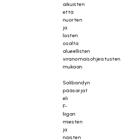
aikuisten
että
nuorten
ja
lasten
osalta
alueellisten
viranomaisohjeistusten
mukaan.
Salibandyn
pääsarjat
eli
F-
liigan
miesten
ja
naisten