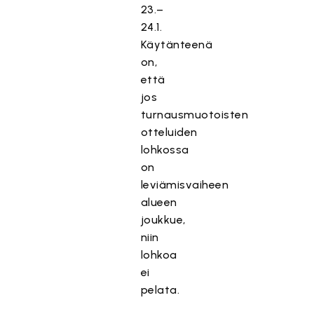
23.–
24.1.
Käytänteenä
on,
että
jos
turnausmuotoisten
otteluiden
lohkossa
on
leviämisvaiheen
alueen
joukkue,
niin
lohkoa
ei
pelata.