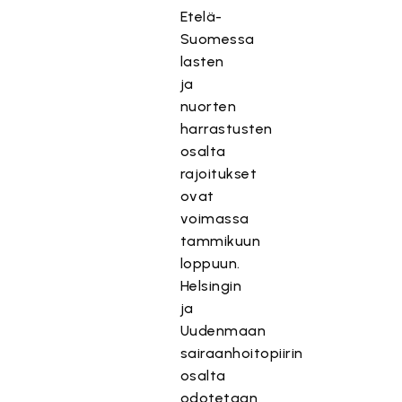
Etelä-
Suomessa
lasten
ja
nuorten
harrastusten
osalta
rajoitukset
ovat
voimassa
tammikuun
loppuun.
Helsingin
ja
Uudenmaan
sairaanhoitopiirin
osalta
odotetaan