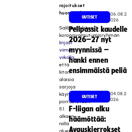
rajoitukset
huomioiden.
06.08.2
UUTISET
026
Salibandyliiton
Pelipassit kaudelle
koronavarautumisryhmän
2026–27 nyt
linjasi
myynnissä –
viime
viikolla
,
hanki ennen
että
ensimmäistä peliä
liiton
alaisia
sarjoja
04.08.2
käynnistetään
UUTISET
026
porrastetusti
F-liigan alku
11.1.
alkaen
häämöttää:
niillä
Avauskierrokset
alueilla,