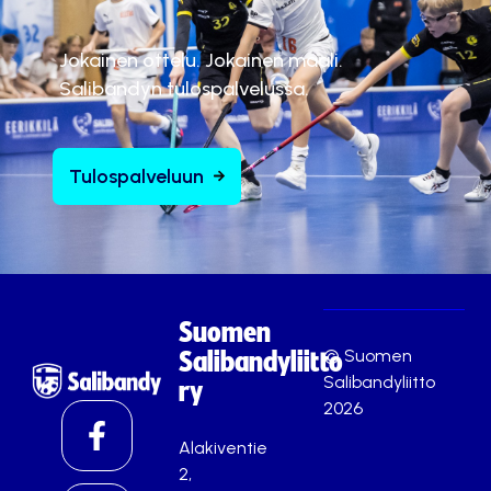
Jokainen ottelu. Jokainen maali.
Salibandyn tulospalvelussa.
Tulospalveluun
Suomen
© Suomen
Salibandyliitto
Salibandyliitto
ry
2026
Alakiventie
2,