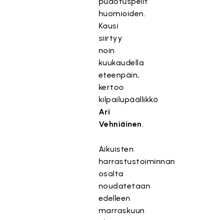
pudotuspelit
huomioiden.
Kausi
siirtyy
noin
kuukaudella
eteenpäin,
kertoo
kilpailupäällikkö
Ari
Vehniäinen
.
Aikuisten
harrastustoiminnan
osalta
noudatetaan
edelleen
marraskuun