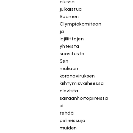
alussa
julkaistua
Suomen
Olympiakomitean
ja
lajiliittojen
yhteistä
suositusta.
Sen
mukaan
koronaviruksen
kiihtymisvaiheessa
olevista
sairaanhoitopiireistä
ei
tehdä
pelireissuja
muiden