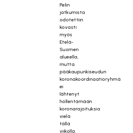
Pelin
jatkumista
odotettiin
kovasti
myös
Etelä-
Suomen
alueella,
mutta
pääkaupunkiseudun
koronakoordinaatioryhmä
ei
lähtenyt
höllentämään
koronarajoituksia
vielä
tällä
viikolla.