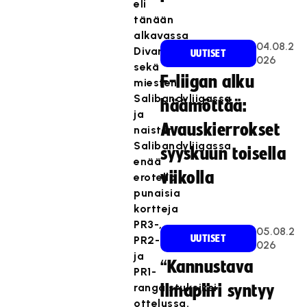
eli
tänään
alkavassa
04.08.2
Divarissa
UUTISET
026
sekä
F-liigan alku
miesten
Salibandyliigassa
häämöttää:
ja
Avauskierrokset
naisten
Salibandyliigassa
syyskuun toisella
enää
viikolla
erotella
punaisia
kortteja
PR3-,
05.08.2
UUTISET
PR2-
026
ja
“Kannustava
PR1-
rangaistuksiksi
ilmapiiri syntyy
ottelussa.