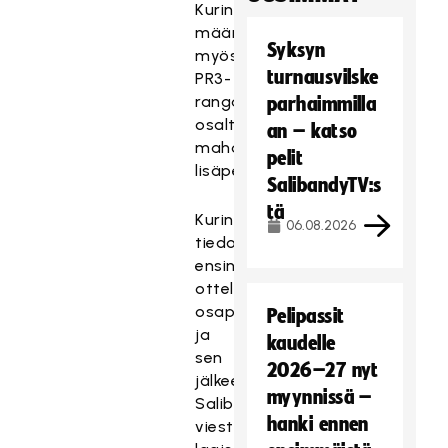
Kurinpitokäsittelyssä
määritellään
Syksyn
myös
turnausvilske
PR3-
rangaistusten
parhaimmilla
osalta
an – katso
mahdollinen
pelit
lisäpelikielto.
SalibandyTV:s
tä
Kurinpitopäätös
06.08.2026
tiedotetaan
ensin
ottelun
osapuolille
Pelipassit
ja
kaudelle
sen
2026–27 nyt
jälkeen
myynnissä –
Salibandyliiton
hanki ennen
viestintäkanavissa