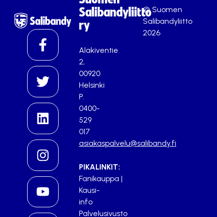
© Suomen
Salibandyliitto
Salibandyliitto
ry
2026
Alakiventie
2,
00920
Helsinki
P.
0400-
529
017
asiakaspalvelu@salibandy.fi
PIKALINKIT:
Fanikauppa
|
Kausi-
info
Palvelusivusto