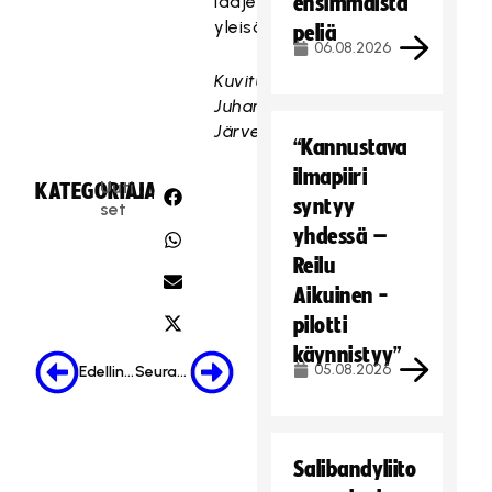
laajemmalle
ensimmäistä
yleisölle.
peliä
06.08.2026
Kuvituskuva:
Juhani
Järvenpää
“Kannustava
ilmapiiri
Uuti
KATEGORIA:
JAA:
syntyy
set
yhdessä –
Reilu
Aikuinen -
pilotti
käynnistyy”
05.08.2026
Edellinen
Seuraava
Salibandyliito