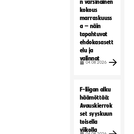
n varsinainen
kokous
marraskuuss
a – näin
tapahtuvat
ehdokasasett
elu ja
valinnat
04.08.2026
F-liigan alku
häämöttää:
Avauskierrok
set syyskuun
toisella
viikolla
04.08.2026