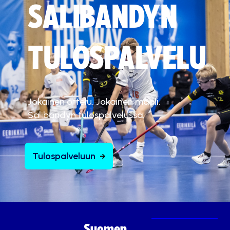
SALIBANDYN
TULOSPALVELU
Jokainen ottelu. Jokainen maali.
Salibandyn tulospalvelussa.
Tulospalveluun
Suomen