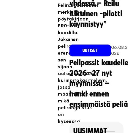
yhdessä – Reilu
Pelirangaistukset
merkitään
Aikuinen -pilotti
pöytäkirjaan
käynnistyy”
PR0-
koodilla.
Jokainen
pelirangaistus
06.08.2
UUTISET
etenee
026
sen
Pelipassit kaudelle
sijaan
2026–27 nyt
automaattisesti
kurinpitokäsittelyyn,
myynnissä –
jossa
hanki ennen
määritellään
mikä
ensimmäistä peliä
pelirangaistus
on
kyseessä.
UUSIMMAT