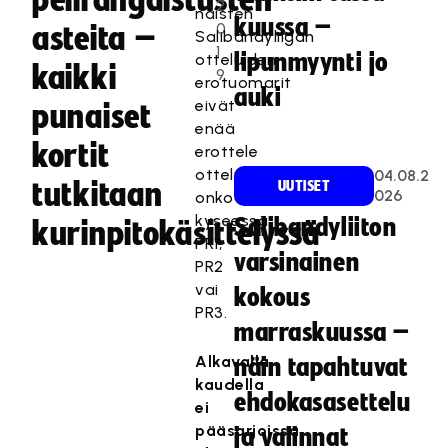
pelirangaistusten
2
naisten
kuussa –
0
asteita –
Salibandyliigan
1
lipunmyynti jo
otteluiden
kaikki
9
erotuomarit
auki
eivät
punaiset
enää
kortit
erottele
ottelussa,
04.08.2
tutkitaan
UUTISET
026
onko
kyseessä
Salibandyliiton
kurinpitokäsittelyssä
PR1,
varsinainen
PR2
vai
kokous
PR3.
marraskuussa –
Alkavalla
näin tapahtuvat
kaudella
ehdokasasettelu
ei
pääsarjoissa
ja valinnat