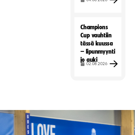
Champions
Cup vauhtiin
tässä kuussa
– lipunmyynti
jo auki
02.08.2026