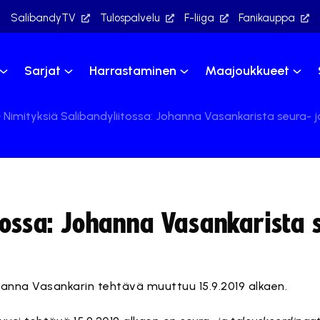
SalibandyTV
Tulospalvelu
F-liiga
Fanikauppa
Sarjat
Harrastaminen
Maajoukkueet
Nimityksiä Salibandyliitossa: Johanna Vasankarista seura- j
tossa: Johanna Vasankarista 
ohanna Vasankarin tehtävä muuttuu 15.9.2019 alkaen.