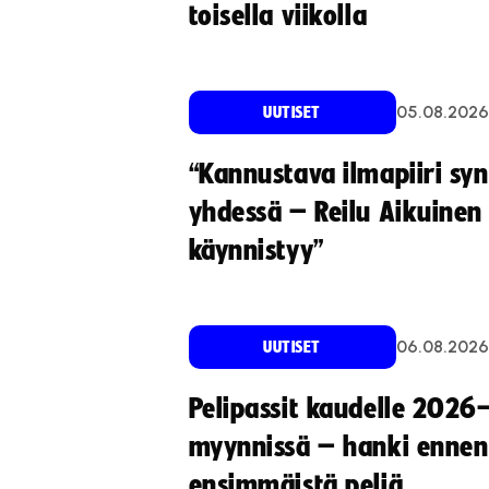
toisella viikolla
05.08.2026
UUTISET
“Kannustava ilmapiiri sy
yhdessä – Reilu Aikuinen 
käynnistyy”
06.08.2026
UUTISET
Pelipassit kaudelle 2026
myynnissä – hanki ennen
ensimmäistä peliä