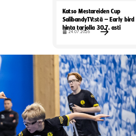
Katso Mestareiden Cup
SalibandyTV:stä – Early bird
hinta tarjolla 30.7. asti
24.07.2026