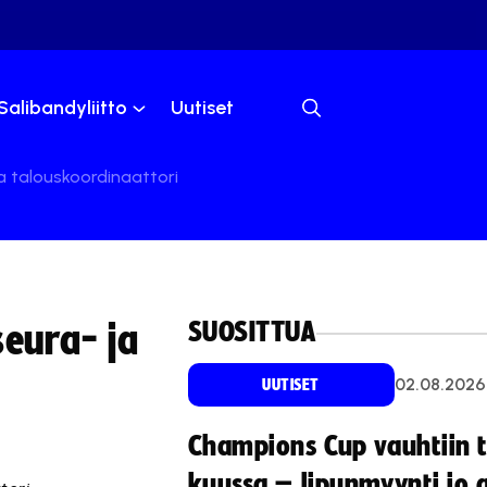
Salibandyliitto
Uutiset
a talouskoordinaattori
SUOSITTUA
seura- ja
02.08.2026
UUTISET
Champions Cup vauhtiin 
kuussa – lipunmyynti jo 