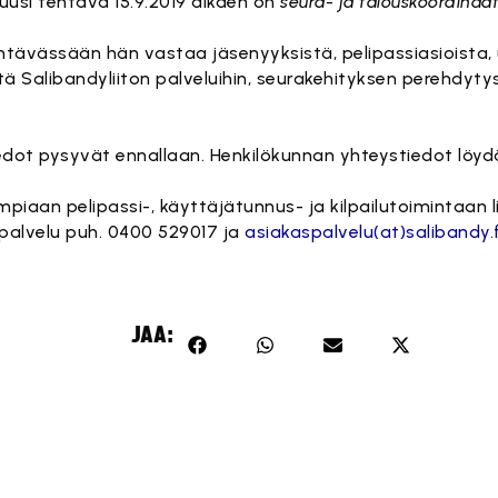
uusi tehtävä 15.9.2019 alkaen on
seura- ja talouskoordinaat
tävässään hän vastaa jäsenyyksistä, pelipassiasioista,
 Salibandyliiton palveluihin, seurakehityksen perehdyty
iedot pysyvät ennallaan. Henkilökunnan yhteystiedot löy
iaan pelipassi-, käyttäjätunnus- ja kilpailutoimintaan li
spalvelu puh. 0400 529017 ja
asiakaspalvelu(at)salibandy.f
JAA: