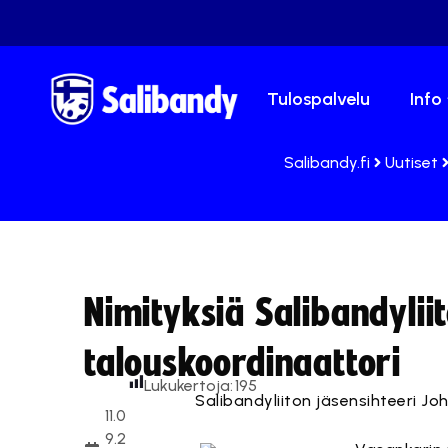
Tulospalvelu
Info
Salibandy.fi
Uutiset
Nimityksiä Salibandylii
talouskoordinaattori
Lukukertoja:
195
Salibandyliiton jäsensihteeri J
11.0
9.2