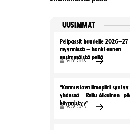
UUSIMMAT
Pelipassit kaudelle 2026–27
myynnissä – hanki ennen
ensimmäistä peliä
06.08.2026
“Kannustava ilmapiiri syntyy
yhdessä – Reilu Aikuinen -pil
käynnistyy”
05.08.2026