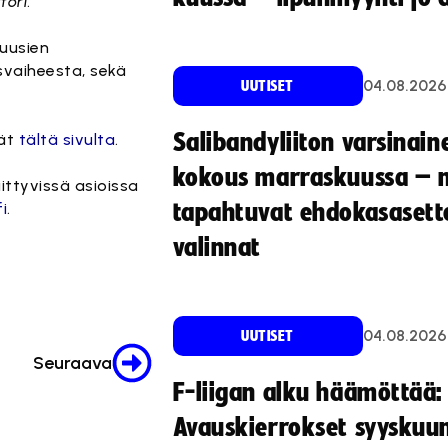
tori
.
 uusien
svaiheesta, sekä
04.08.2026
UUTISET
Salibandyliiton varsinain
dät
tältä sivulta
.
kokous marraskuussa – 
ittyvissä asioissa
i
.
tapahtuvat ehdokasasette
valinnat
04.08.2026
UUTISET
Seuraava
F-liigan alku häämöttää:
Avauskierrokset syyskuu