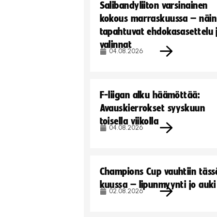
Salibandyliiton varsinainen
kokous marraskuussa – näin
tapahtuvat ehdokasasettelu 
valinnat
04.08.2026
F-liigan alku häämöttää:
Avauskierrokset syyskuun
toisella viikolla
04.08.2026
Champions Cup vauhtiin täss
kuussa – lipunmyynti jo auki
02.08.2026