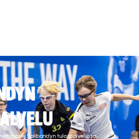
NDYN
ALVELU
inen maali. Salibandyn tulospalvelussa.