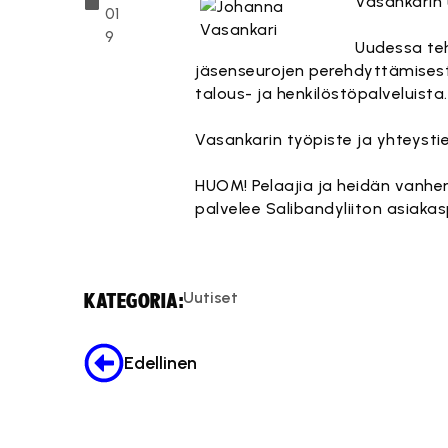
Vasankarin 
01
9
Uudessa teh
jäsenseurojen perehdyttämisestä
talous- ja henkilöstöpalveluista.
Vasankarin työpiste ja yhteyst
HUOM! Pelaajia ja heidän vanhemp
palvelee Salibandyliiton asiaka
Uutiset
KATEGORIA:
Edellinen