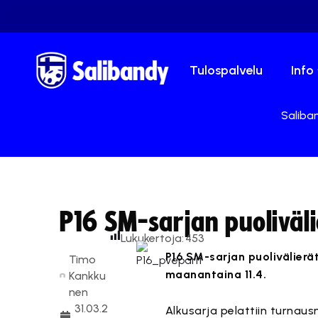
Tulospalvelu
Info
Saliban
P16 SM-sarjan puoliväli
Lukukertoja:
453
P16 SM-sarjan puolivälierät
Timo
maanantaina 11.4.
Kankku
nen
31.03.2
Alkusarja pelattiin turnaus