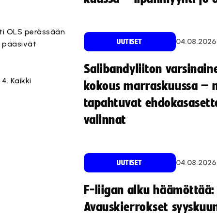
tti OLS perässään
04.08.2026
UUTISET
n pääsivät
Salibandyliiton varsinain
 4. Kaikki
kokous marraskuussa – 
tapahtuvat ehdokasasette
valinnat
04.08.2026
UUTISET
F-liigan alku häämöttää:
Avauskierrokset syyskuu