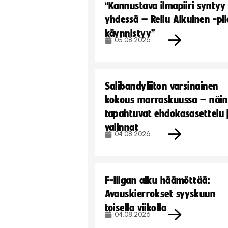
“Kannustava ilmapiiri syntyy
yhdessä – Reilu Aikuinen -pil
käynnistyy”
05.08.2026
Salibandyliiton varsinainen
kokous marraskuussa – näin
tapahtuvat ehdokasasettelu 
valinnat
04.08.2026
F-liigan alku häämöttää:
Avauskierrokset syyskuun
toisella viikolla
04.08.2026