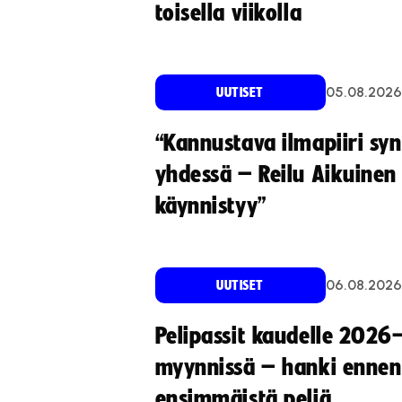
toisella viikolla
05.08.2026
UUTISET
“Kannustava ilmapiiri sy
yhdessä – Reilu Aikuinen 
käynnistyy”
06.08.2026
UUTISET
Pelipassit kaudelle 2026
myynnissä – hanki ennen
ensimmäistä peliä