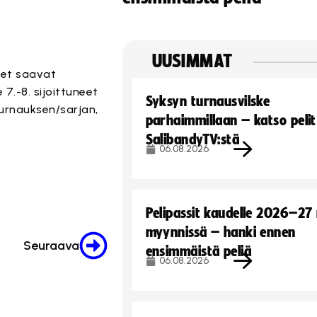
UUSIMMAT
ueet saavat
7.-8. sijoittuneet
Syksyn turnausvilske
aturnauksen/sarjan,
parhaimmillaan – katso pelit
SalibandyTV:stä
06.08.2026
Pelipassit kaudelle 2026–27
myynnissä – hanki ennen
Seuraava
ensimmäistä peliä
06.08.2026