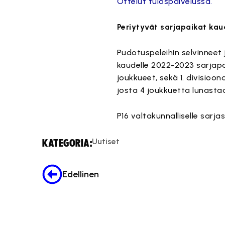
Ottelut tulospalvelussa.
Periytyvät sarjapaikat ka
Pudotuspeleihin selvinneet 
kaudelle 2022-2023 sarjapai
joukkueet, sekä 1. divisioon
josta 4 joukkuetta lunasta
P16 valtakunnalliselle sarjas
Uutiset
KATEGORIA:
Edellinen