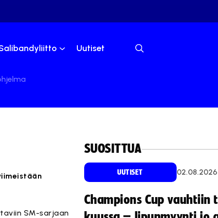
Salibandyliitto
Uutiset
ohjelma
SUOSITTUA
02.08.2026
UUTISET
viimeistään
Champions Cup vauhtiin 
ttaviin SM-sarjaan
kuussa – lipunmyynti jo 