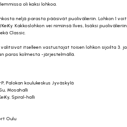
olemmissa oli kaksi lohkoa.
osta neljä parasta pääsivät puolivälieriin. Lohkon 1 voi
iKy. Kakkoslohkon vei nimiinsä Ilves, lisäksi puolivälierii
sekä Classic.
 valitsivat itselleen vastustajat toisen lohkon sijoilta 3. ja
n paras kolmesta -järjestelmällä.
rP, Palokan koulukeskus Jyväskylä
oSu, Mosahalli
eiKy, Spiral-halli
ort Oulu