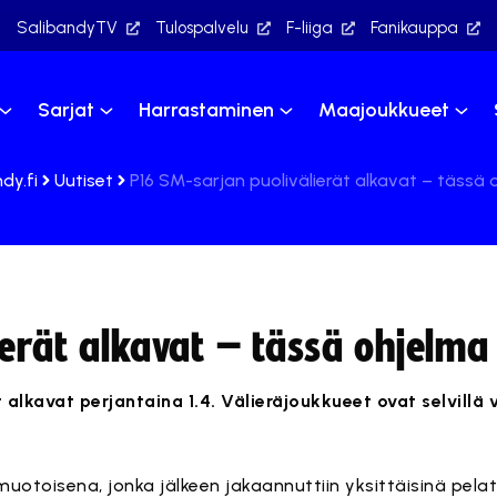
SalibandyTV
Tulospalvelu
F-liiga
Fanikauppa
Sarjat
Harrastaminen
Maajoukkueet
dy.fi
Uutiset
P16 SM-sarjan puolivälierät alkavat – tässä 
erät alkavat – tässä ohjelma
 alkavat perjantaina 1.4. Välieräjoukkueet ovat selvillä 
muotoisena, jonka jälkeen jakaannuttiin yksittäisinä pela