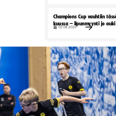
Champions Cup vauhtiin täss
kuussa – lipunmyynti jo auki
02.08.2026