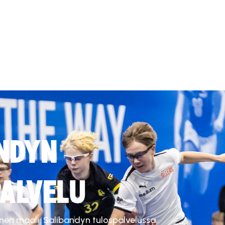
NDYN
ALVELU
inen maali. Salibandyn tulospalvelussa.