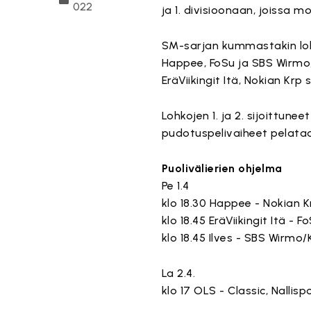
022
ja 1. divisioonaan, joissa m
SM-sarjan kummastakin lohk
Happee, FoSu ja SBS Wirmo/Ke
EräViikingit Itä, Nokian Krp 
Lohkojen 1. ja 2. sijoittuneet
pudotuspelivaiheet pelataa
Puolivälierien ohjelma
Pe 1.4
klo 18.30 Happee - Nokian K
klo 18.45 EräViikingit Itä - F
klo 18.45 Ilves - SBS Wirmo/K
La 2.4.
klo 17 OLS - Classic, Nallisp