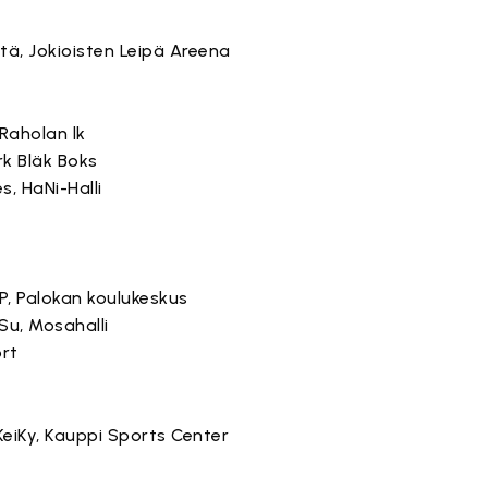
 Itä, Jokioisten Leipä Areena
 Raholan lk
rk Bläk Boks
s, HaNi-Halli
rP, Palokan koulukeskus
oSu, Mosahalli
ort
/KeiKy, Kauppi Sports Center