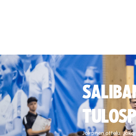
SALIBA
TULOSP
Jokainen ottelu. Joka