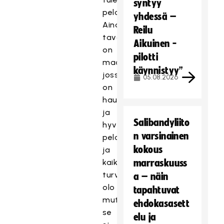
syntyy
pelaamaan.
yhdessä –
Ainakin
Reilu
tavoitteena
Aikuinen -
on
pilotti
maajoukkue,
käynnistyy”
jossa
05.08.2026
on
hauska
ja
Salibandyliito
hyvä
n varsinainen
pelata
kokous
ja
kaikilla
marraskuuss
turvallinen
a – näin
olo
tapahtuvat
mutta
ehdokasasett
se
elu ja