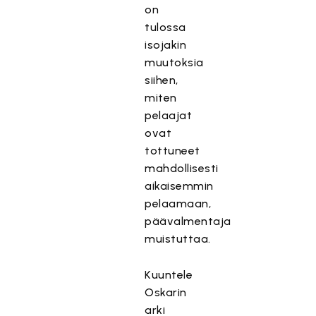
on
tulossa
isojakin
muutoksia
siihen,
miten
pelaajat
ovat
tottuneet
mahdollisesti
aikaisemmin
pelaamaan,
päävalmentaja
muistuttaa.
Kuuntele
Oskarin
arki