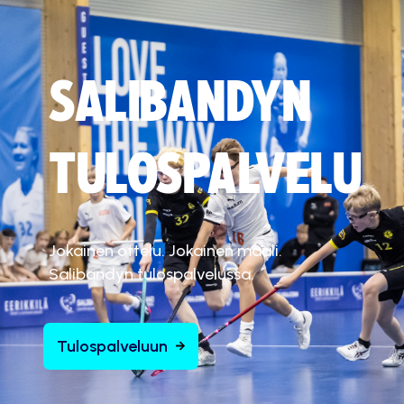
SALIBANDYN
TULOSPALVELU
Jokainen ottelu. Jokainen maali.
Salibandyn tulospalvelussa.
Tulospalveluun