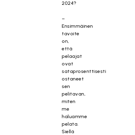
2024?
–
Ensimmäinen
tavoite
on,
että
pelaajat
ovat
sataprosenttisesti
ostaneet
sen
pelitavan,
miten
me
haluamme
pelata.
Siellä