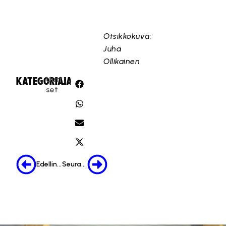
Otsikkokuva:
Juha
Ollikainen
Uuti
KATEGORIA:
JAA:
set
Edellinen
Seuraava