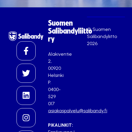
Suomen
© Suomen
Salibandyliitto
Salibandyliitto
ry
2026
Alakiventie
2,
00920
Helsinki
P.
0400-
529
017
asiakaspalvelu@salibandy.fi
PIKALINKIT: