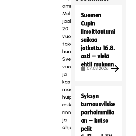
ammutun
Mehtimäen
Suomen
jäähallin
Cupin
20
ilmoittautumi
vuoden
saikaa
takaisesta
jatkettu 16.8.
hurmoksesta
asti – vielä
Sveitsin-
ehtii mukaan
vuosiin
07.08.2026
ja
kasvuun
maajoukkuevalmentajaksi
Syksyn
huippuluokan
turnausvilske
esikuvien
parhaimmilla
rinnalla
ja
an – katso
ohjauksessa.
pelit