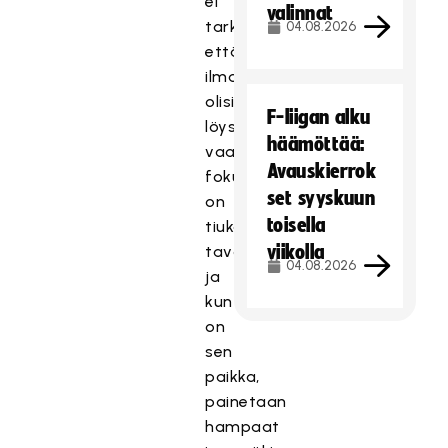
ei
valinnat
tarkoita,
04.08.2026
että
ilmapiiri
olisi
F-liigan alku
löysä
häämöttää:
vaan
Avauskierrok
fokus
set syyskuun
on
toisella
tiukasti
viikolla
tavoitteissa
04.08.2026
ja
kun
on
sen
paikka,
painetaan
hampaat