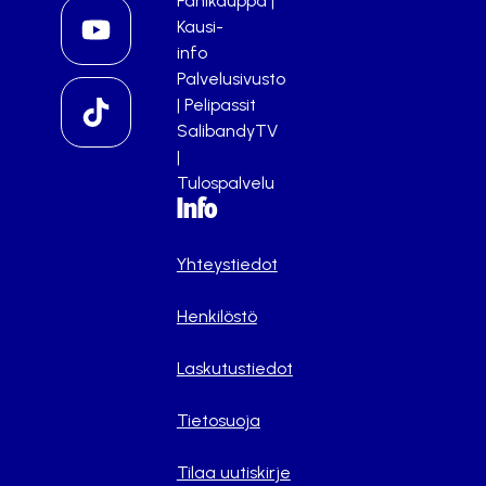
Fanikauppa
|
Kausi-
info
Palvelusivusto
|
Pelipassit
SalibandyTV
|
Tulospalvelu
Info
Yhteystiedot
Henkilöstö
Laskutustiedot
Tietosuoja
Tilaa uutiskirje