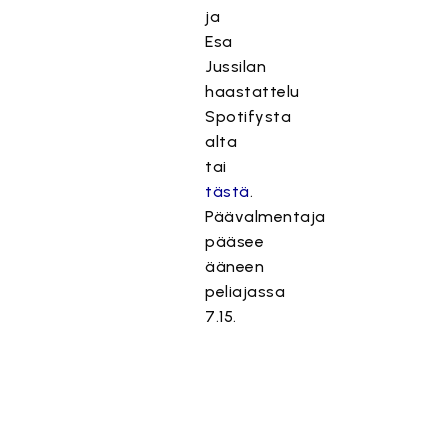
ja
Esa
Jussilan
haastattelu
Spotifysta
alta
tai
tästä
.
Päävalmentaja
pääsee
ääneen
peliajassa
7.15.