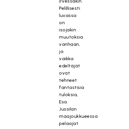
irvessäkin.
Pelillisesti
luvassa
on
isojakin
muutoksia
vanhaan,
ja
vaikka
edeltäjät
ovat
tehneet
fantastisia
tuloksia,
Esa
Jussilan
maajoukkueessa
pelaajat