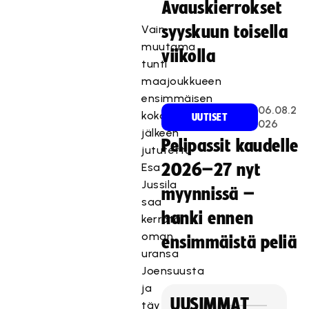
Avauskierrokset
Vain
syyskuun toisella
muutama
viikolla
tunti
maajoukkueen
ensimmäisen
06.08.2
kokoontumisen
UUTISET
026
jälkeen
Pelipassit kaudelle
jututettu
Esa
2026–27 nyt
Jussila
myynnissä –
saa
hanki ennen
kerrata
oman
ensimmäistä peliä
uransa
Joensuusta
ja
UUSIMMAT
täyteen