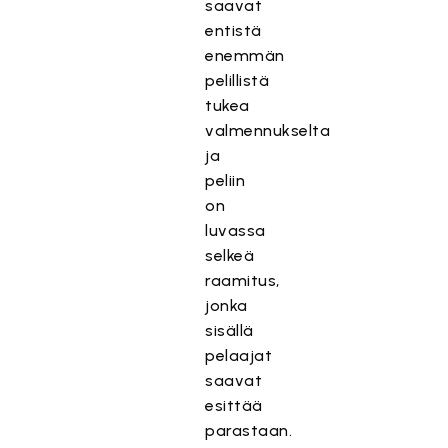
saavat
entistä
enemmän
pelillistä
tukea
valmennukselta
ja
peliin
on
luvassa
selkeä
raamitus,
jonka
sisällä
pelaajat
saavat
esittää
parastaan.