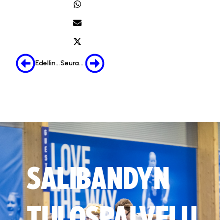
Edellinen
Seuraava
SALIBANDYN
TULOSPALVELU