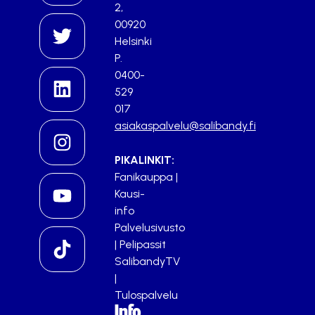
2,
00920
Helsinki
P.
0400-
529
017
asiakaspalvelu@salibandy.fi
PIKALINKIT:
Fanikauppa
|
Kausi-
info
Palvelusivusto
|
Pelipassit
SalibandyTV
|
Tulospalvelu
Info