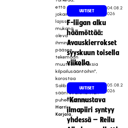
että
04.08.2
UUTISET
026
jokainen
lajissa
F-liigan alku
mukana
häämöttää:
oleva
Avauskierrokset
ihminen
pääsee
syyskuun toisella
tekemään
viikolla
muutosehdotuksia
kilpailusääntöihin",
korostaa
05.08.2
Salibandyliiton
UUTISET
026
sääntövaliokunnan
“Kannustava
puheenjohtaja
Harri
ilmapiiri syntyy
Karjala.
yhdessä – Reilu