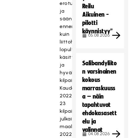
erotuomari
Reilu
ja
Aikuinen -
sääntövaliokunnissa
pilotti
ennen
käynnistyy”
kuin
05.08.2026
liittohallitus
lopulta
käsittelee
Salibandyliito
ja
n varsinainen
hyväksyy
kokous
kilpailusäännöt.
marraskuuss
Kauden
2022-
a – näin
23
tapahtuvat
kilpailusäännöt
ehdokasasett
julkaistaan
elu ja
maaliskuussa
valinnat
2022.
04.08.2026