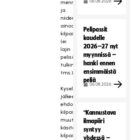
06.08.2026
mennessä
ja
niiden tulee koskea
ainoastaan
Pelipassit
kilpailusääntöjä
kaudelle
(ei
2026–27 nyt
lajin
myynnissä –
pelisääntöjä,
hanki ennen
tulkintoja,
ensimmäistä
tms.).
peliä
06.08.2026
Kyselyn
jälkeen
ehdotettuja
kilpailusääntöjen
“Kannustava
muutoksia
ilmapiiri
käsitellään
syntyy
kilpailu-,
yhdessä –