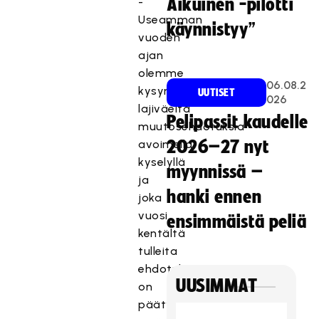
-
Aikuinen -pilotti
Useamman
käynnistyy”
vuoden
ajan
olemme
06.08.2
kysyneet
UUTISET
026
lajiväeltä
Pelipassit kaudelle
muutosehdotuksia
avoimella
2026–27 nyt
kyselyllä
myynnissä –
ja
hanki ennen
joka
vuosi
ensimmäistä peliä
kentältä
tulleita
ehdotuksia
UUSIMMAT
on
päätynyt