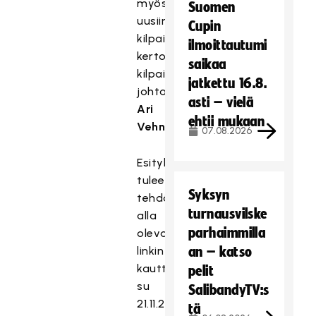
myös
Suomen
uusiin
Cupin
kilpailusääntöihin,
ilmoittautumi
kertoo
saikaa
kilpailutoiminnan
jatkettu 16.8.
johtaja
asti – vielä
Ari
ehtii mukaan
Vehniäinen
.
07.08.2026
Esitykset
tulee
Syksyn
tehdä
turnausvilske
alla
parhaimmilla
olevan
linkin
an – katso
kautta
pelit
su
SalibandyTV:s
21.11.2021
tä