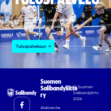
Jokainen ottelu. Jokainen maali.
Salibandyn tulospalvelussa.
Tulospalveluun
Suomen
© Suomen
Salibandyliitto
Salibandyliitto
ry
2026
Alakiventie