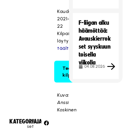
Kauden
2021-
F-liigan alku
22
häämöttää:
Kilpailusäännöt
Avauskierrok
löytyvät
set syyskuun
täältä.
toisella
viikolla
04.08.2026
Tee muutosesitys
kilpailusääntöihin.
Kuva:
Anssi
Koskinen
Uuti
KATEGORIA:
JAA:
set