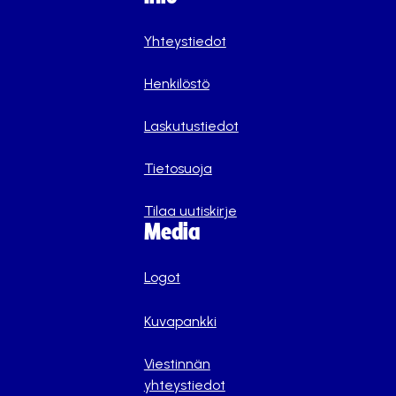
Yhteystiedot
Henkilöstö
Laskutustiedot
Tietosuoja
Tilaa uutiskirje
Media
Logot
Kuvapankki
Viestinnän
yhteystiedot