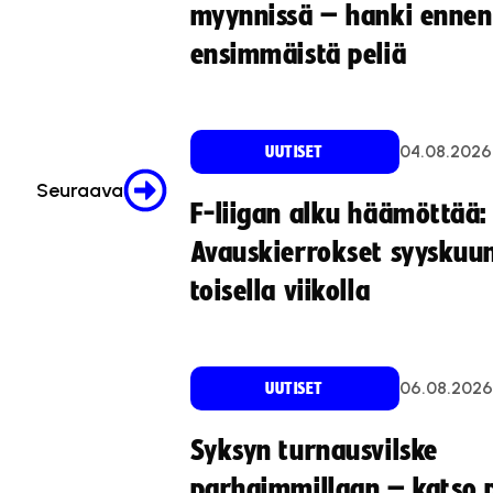
myynnissä – hanki ennen
ensimmäistä peliä
04.08.2026
UUTISET
Seuraava
F-liigan alku häämöttää:
Avauskierrokset syyskuu
toisella viikolla
06.08.2026
UUTISET
Syksyn turnausvilske
parhaimmillaan – katso p