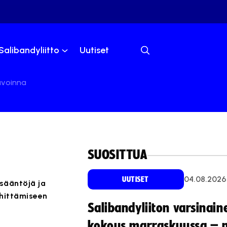
Salibandyliitto
Uutiset
avoinna
SUOSITTUA
04.08.2026
UUTISET
sääntöjä ja
ehittämiseen
Salibandyliiton varsinain
kokous marraskuussa – 