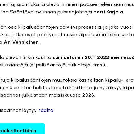
ainen lajissa mukana oleva ihminen pääsee tekemään mu
rostaa Sääntövaliokunnan puheenjohtaja
Harri Karjala
.
kään osa kilpailusääntöjen päivitysprosessia, ja joka vuo
ksia, jotka ovat päätyneet uusiin kilpailusääntöihin, kert
ja
Ari Vehniäinen
.
la olevan linkin kautta
sunnuntaihin 20.11.2022 menness
lusääntöjä (ei pelisääntöjä, tulkintoja, tms.).
tuja kilpailusääntöjen muutoksia käsitellään kilpailu-, er
n kuin liiton hallitus lopulta käsittelee ja hyväksyy kilp
usäännöt julkaistaan maaliskuussa 2023.
lusäännöt löytyy
täältä
.
pailusääntöihin