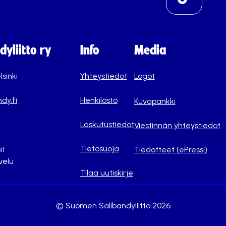
yliitto ry
Info
Media
lsinki
Yhteystiedot
Logot
dy.fi
Henkilöstö
Kuvapankki
Laskutustiedot
Viestinnän yhteystiedot
Tietosuoja
it
Tiedotteet (ePressi)
velu
Tilaa uutiskirje
© Suomen Salibandyliitto 2026