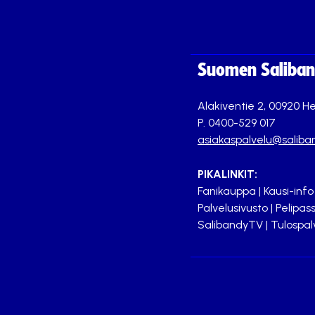
Suomen Saliband
Alakiventie 2, 00920 He
P. 0400-529 017
asiakaspalvelu@saliban
PIKALINKIT:
Fanikauppa
|
Kausi-info
Palvelusivusto
|
Pelipass
SalibandyTV
|
Tulospal