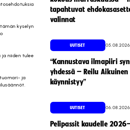
utosehdotuksia
tapahtuvat ehdokasasette
valinnat
si tämän kyselyn
oo
05.08.2026
UUTISET
ä
ja niiden tulee
“Kannustava ilmapiiri sy
yhdessä – Reilu Aikuinen 
otuomari- ja
käynnistyy”
ailusäännöt.
06.08.2026
UUTISET
Pelipassit kaudelle 2026