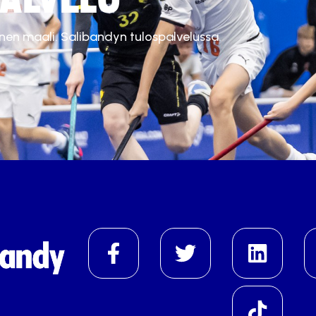
inen maali. Salibandyn tulospalvelussa.