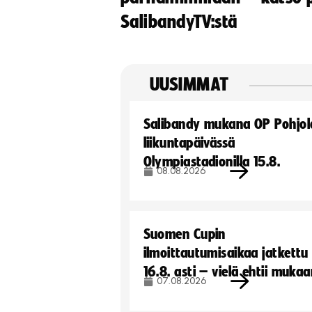
SalibandyTV:stä
UUSIMMAT
Salibandy mukana OP Pohjol
liikuntapäivässä
Olympiastadionilla 15.8.
08.08.2026
Suomen Cupin
ilmoittautumisaikaa jatkettu
16.8. asti – vielä ehtii muka
07.08.2026