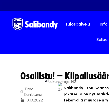
Tulospalvelu
Info
Saliban
Osallistu! – Kilpailusä
Lukukertoja:
142
Salibandyliiton Sääntö
Timo
jokaisella on nyt mahd
Kankkunen
10.10.2022
tekemällä muutosesity