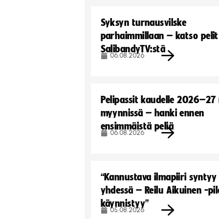
Syksyn turnausvilske
parhaimmillaan – katso pelit
SalibandyTV:stä
06.08.2026
Pelipassit kaudelle 2026–27
myynnissä – hanki ennen
ensimmäistä peliä
06.08.2026
“Kannustava ilmapiiri syntyy
yhdessä – Reilu Aikuinen -pil
käynnistyy”
05.08.2026