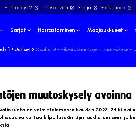
SalibandyTV
Tulospalvelu
F-liiga
Fanikauppa
Sarjat
Harrastaminen
Maajoukkueet
dy.fi
Uutiset
Osallistu! – Kilpailusääntöjen muutoskysely 
äntöjen muutoskysely avoinna
valiokunta on valmistelemassa kauden 2023-24 kilpailu
ollisuus vaikuttaa kilpailusääntöjen uudistamiseen ja k
ksiä.