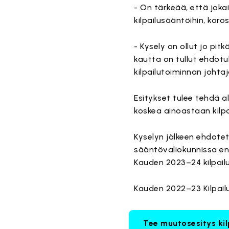
- On tärkeää, että jok
kilpailusääntöihin, ko
- Kysely on ollut jo pit
kautta on tullut ehdotu
kilpailutoiminnan johta
Esitykset tulee tehdä al
koskea ainoastaan kilpai
Kyselyn jälkeen ehdotet
sääntövaliokunnissa enne
Kauden 2023–24 kilpail
Kauden 2022–23 Kilpai
Tee muutosesitys kil