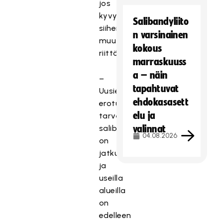
jos
kyvyt
Salibandyliito
siihen
n varsinainen
muuten
kokous
riittävät.
marraskuuss
a – näin
–
tapahtuvat
Uusien
ehdokasasett
erotuomarien
elu ja
tarve
salibandyssä
valinnat
04.08.2026
on
jatkuva
ja
useilla
alueilla
on
edelleen