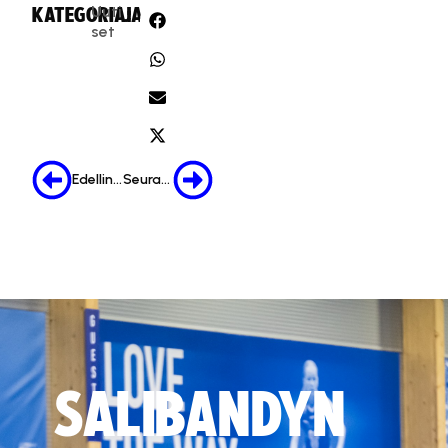
Uuti
KATEGORIA:
JAA:
set
Edellinen
Seuraava
SALIBANDYN