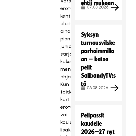
Varsinainen
ehtii mukaan
07.08.2026
erotuomarointi
kentällä
aloitetaan
aina
Syksyn
pienten
turnausvilske
juniorien
parhaimmilla
sarjoissa,
an – katso
kokeneemman
pelit
mentorituomarin
SalibandyTV:s
ohjauksessa.
tä
Kun
06.08.2026
taidot
karttuvat,
erotuomari
voi
Pelipassit
kouluttautua
kaudelle
lisäkoulutuksilla
2026–27 nyt