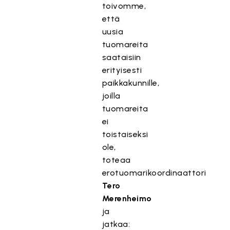
toivomme,
että
uusia
tuomareita
saataisiin
erityisesti
paikkakunnille,
joilla
tuomareita
ei
toistaiseksi
ole,
toteaa
erotuomarikoordinaattori
Tero
Merenheimo
ja
jatkaa: