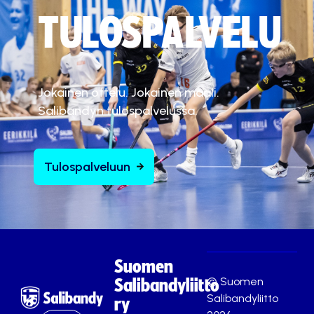
TULOSPALVELU
Jokainen ottelu. Jokainen maali.
Salibandyn tulospalvelussa.
Tulospalveluun
Suomen
© Suomen
Salibandyliitto
Salibandyliitto
ry