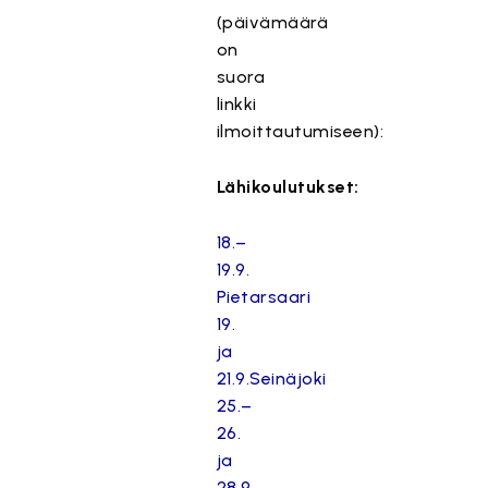
(päivämäärä
on
suora
linkki
ilmoittautumiseen):
Lähikoulutukset:
18.–
19.9.
Pietarsaari
19.
ja
21.9.Seinäjoki
25.–
26.
ja
28.9.