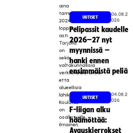
aina
tammikuun
06.08.2
UUTISET
026
2024
loppuun
Pelipassit kaudelle
asti.
2026–27 nyt
Tarjolla
myynnissä –
on
sekä
hanki ennen
valtakunnallisia
ensimmäistä peliä
verkkokoulutuksia
että
alueellisia
04.08.2
lähikursseja.
UUTISET
026
Koulutus
F-liigan alku
on
osallistujille
häämöttää:
ilmainen.
Avauskierrokset