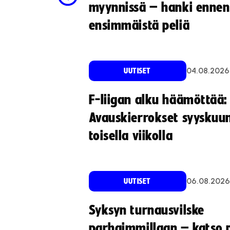
myynnissä – hanki ennen
ensimmäistä peliä
04.08.2026
UUTISET
F-liigan alku häämöttää:
Avauskierrokset syyskuu
toisella viikolla
06.08.2026
UUTISET
Syksyn turnausvilske
parhaimmillaan – katso p