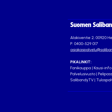
Suomen Saliband
Alakiventie 2, 00920 He
P. 0400-529 017
asiakaspalvelu@saliban
PIKALINKIT:
Fanikauppa
|
Kausi-info
Palvelusivusto
|
Pelipass
SalibandyTV
|
Tulospal