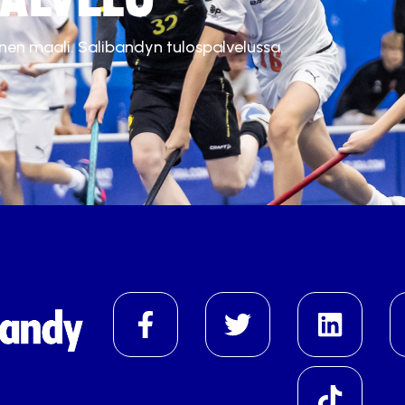
inen maali. Salibandyn tulospalvelussa.