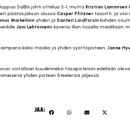
 loppua SalBa johti ottelua 3-1, mutta
Kristian Lammisen
Heti päätösjakson alussa
Casper Pfitzner
tasoitti, ja viis
mus Markelinin
yhden ja
Santeri Lindforsin
kahden osuma
enkille
Jani Lehtoniemi
kavensi illan toisella maalillaan
okkaimpana kaksi maalia ja yhden syöttöpisteen,
Janne Hy
 nousi voitollaan kuudenneksi tasapisteisiin edellään olev
iimeisenä yhden pisteen Steelersiä jäljessä.
JAA: