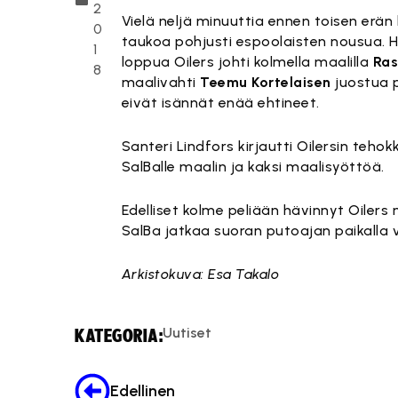
2
Vielä neljä minuuttia ennen toisen erän
0
taukoa pohjusti espoolaisten nousua. 
1
loppua Oilers johti kolmella maalilla
Ras
8
maalivahti
Teemu Kortelaisen
juostua p
eivät isännät enää ehtineet.
Santeri Lindfors kirjautti Oilersin teh
SalBalle maalin ja kaksi maalisyöttöä.
Edelliset kolme peliään hävinnyt Oilers
SalBa jatkaa suoran putoajan paikalla v
Arkistokuva: Esa Takalo
Uutiset
KATEGORIA:
Edellinen