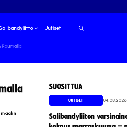
Salibandyliitto
Uutiset
n Raumalla
SUOSITTUA
umalla
04.08.2026
UUTISET
n maalin
Salibandyliiton varsinain
kokous marraskuussa – 