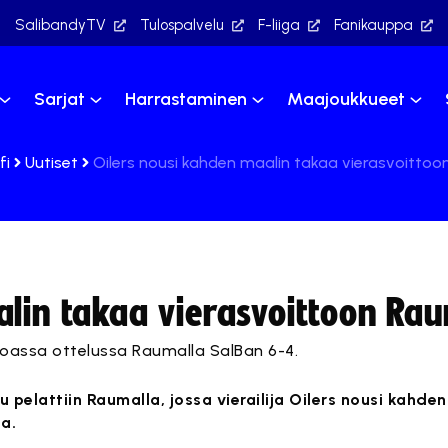
SalibandyTV
Tulospalvelu
F-liiga
Fanikauppa
Sarjat
Harrastaminen
Maajoukkueet
fi
Uutiset
Oilers nousi kahden maalin takaa vierasvoittoo
alin takaa vierasvoittoon Ra
inoassa ottelussa Raumalla SalBan 6-4.
 pelattiin Raumalla, jossa vierailija Oilers nousi kahde
a.