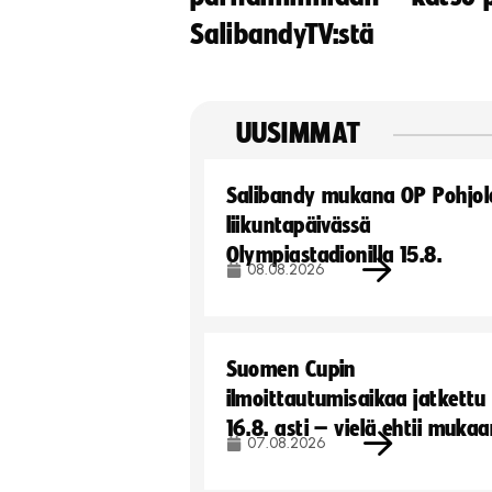
SalibandyTV:stä
UUSIMMAT
Salibandy mukana OP Pohjol
liikuntapäivässä
Olympiastadionilla 15.8.
08.08.2026
Suomen Cupin
ilmoittautumisaikaa jatkettu
16.8. asti – vielä ehtii muka
07.08.2026