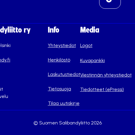
yliitto ry
Info
Media
lsinki
Yhteystiedot
Logot
dy.fi
Henkilöstö
Kuvapankki
Laskutustiedot
Viestinnän yhteystiedot
Tietosuoja
it
Tiedotteet (ePressi)
velu
Tilaa uutiskirje
© Suomen Salibandyliitto 2026