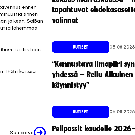
kavennus ennen
tapahtuvat ehdokasasette
i minuuttia ennen
valinnat
n jälkeen. SalBan
, mutta lähemmäs
05.08.2026
UUTISET
vönen
puolestaan
“Kannustava ilmapiiri sy
an TPS:n kanssa.
yhdessä – Reilu Aikuinen 
käynnistyy”
06.08.2026
UUTISET
Pelipassit kaudelle 2026
Seuraava