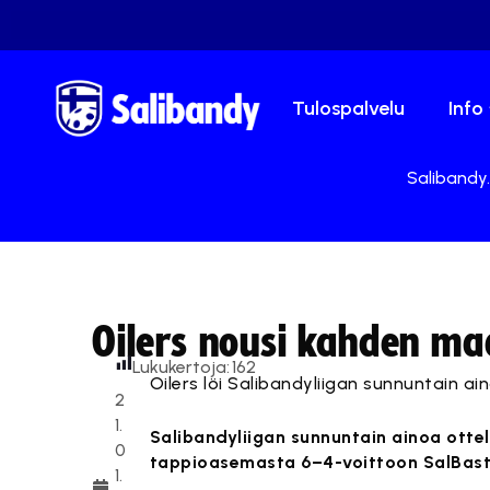
Tulospalvelu
Info
Salibandy.
Oilers nousi kahden ma
Lukukertoja:
162
Oilers löi Salibandyliigan sunnuntain a
2
1.
Salibandyliigan sunnuntain ainoa ottelu
0
tappioasemasta 6–4-voittoon SalBast
1.