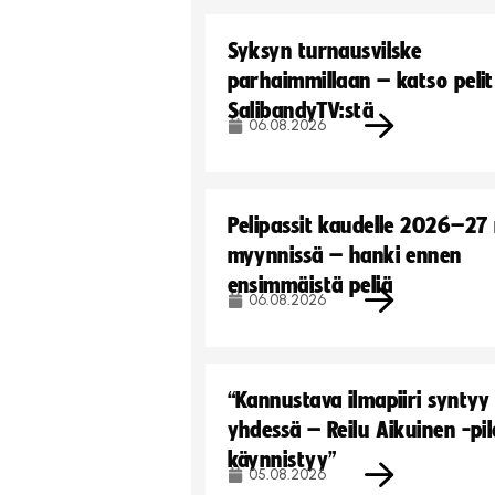
Syksyn turnausvilske
parhaimmillaan – katso pelit
SalibandyTV:stä
06.08.2026
Pelipassit kaudelle 2026–27
myynnissä – hanki ennen
ensimmäistä peliä
06.08.2026
“Kannustava ilmapiiri syntyy
yhdessä – Reilu Aikuinen -pil
käynnistyy”
05.08.2026