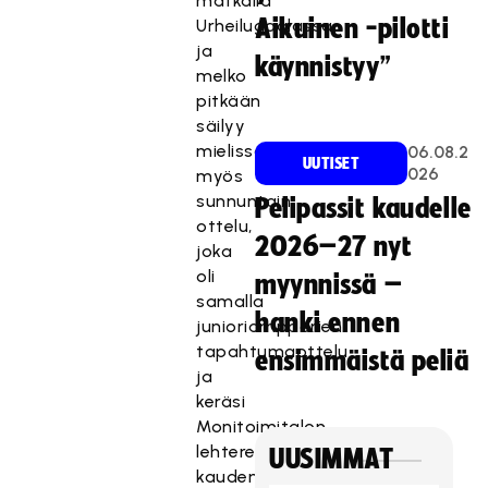
matkalla
Aikuinen -pilotti
Urheilugaalassa,
ja
käynnistyy”
melko
pitkään
säilyy
mielissä
06.08.2
UUTISET
026
myös
sunnuntain
Pelipassit kaudelle
ottelu,
2026–27 nyt
joka
oli
myynnissä –
samalla
hanki ennen
junioriampparien
tapahtumaottelu
ensimmäistä peliä
ja
keräsi
Monitoimitalon
lehtereille
UUSIMMAT
kauden