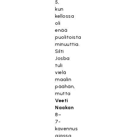
5,
kun
kellossa
oli
enää
puolitoista
minuuttia.
Silti
Josba
tuli
vielä
maalin
päähän,
mutta
Veeti
Naakan
8–
7-
kavennus
ajassa