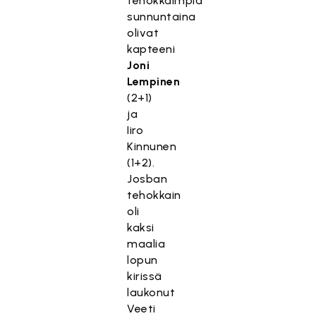
tehokkaimpia
sunnuntaina
olivat
kapteeni
Joni
Lempinen
(2+1)
ja
Iiro
Kinnunen
(1+2).
Josban
tehokkain
oli
kaksi
maalia
lopun
kirissä
laukonut
Veeti