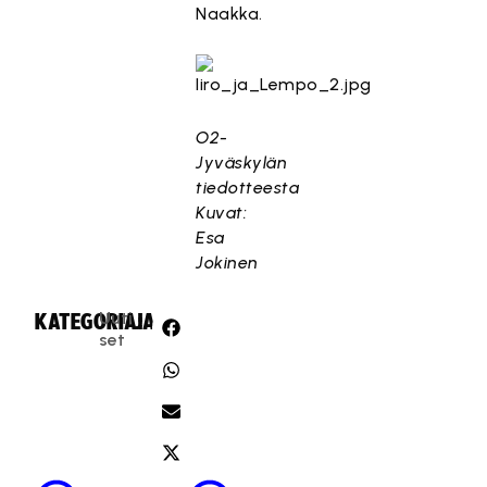
Naakka.
O2-
Jyväskylän
tiedotteesta
Kuvat:
Esa
Jokinen
Uuti
KATEGORIA:
JAA:
set