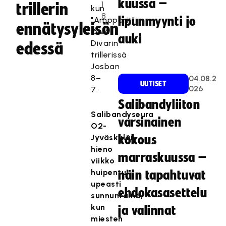
kuussa –
1
trillerin
kun
8
lipunmyynti jo
"Ampparit"
ennätysyleisön
löivät
auki
Divarin
edessä
trillerissä
Josban
8–
04.08.2
UUTISET
026
7.
Salibandyliiton
Salibandyseura
varsinainen
O2-
Jyväskylän
kokous
hieno
marraskuussa –
viikko
huipentui
näin tapahtuvat
upeasti
ehdokasasettelu
sunnuntaina,
kun
ja valinnat
miesten