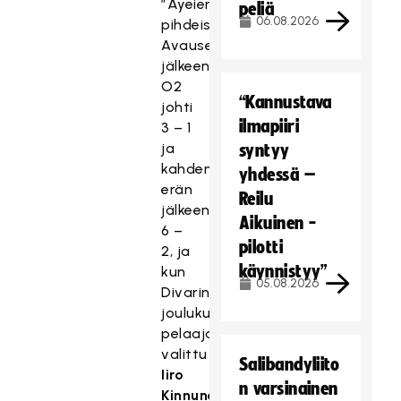
”Äyeien”
peliä
06.08.2026
pihdeissä.
Avauserän
jälkeen
O2
“Kannustava
johti
ilmapiiri
3 – 1
ja
syntyy
kahden
yhdessä –
erän
Reilu
jälkeen
Aikuinen -
6 –
pilotti
2, ja
käynnistyy”
kun
05.08.2026
Divarin
joulukuun
pelaajaksi
valittu
Salibandyliito
Iiro
n varsinainen
Kinnunen