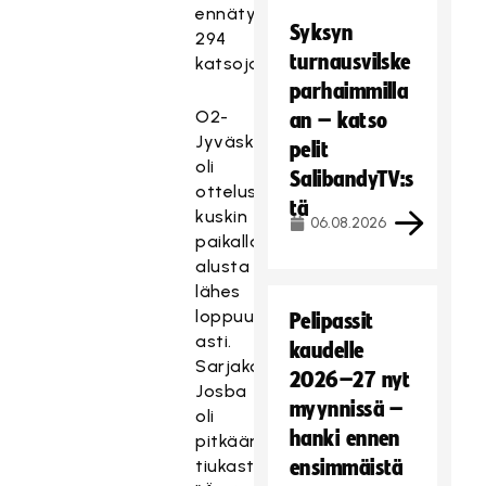
ennätysyleisön,
Syksyn
294
turnausvilske
katsojaa.
parhaimmilla
O2-
an – katso
Jyväskylä
pelit
oli
SalibandyTV:s
ottelussa
tä
kuskin
06.08.2026
paikalla
alusta
lähes
loppuun
Pelipassit
asti.
kaudelle
Sarjakolmonen
2026–27 nyt
Josba
myynnissä –
oli
hanki ennen
pitkään
tiukasti
ensimmäistä