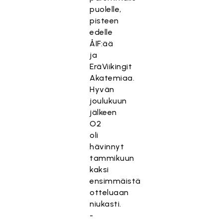
puolelle,
pisteen
edelle
ÅIF:ää
ja
EräViikingit
Akatemiaa.
Hyvän
joulukuun
jälkeen
O2
oli
hävinnyt
tammikuun
kaksi
ensimmäistä
otteluaan
niukasti.
-