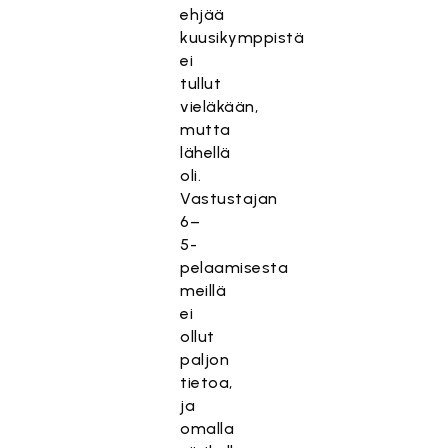
ehjää
kuusikymppistä
ei
tullut
vieläkään,
mutta
lähellä
oli.
Vastustajan
6–
5-
pelaamisesta
meillä
ei
ollut
paljon
tietoa,
ja
omalla