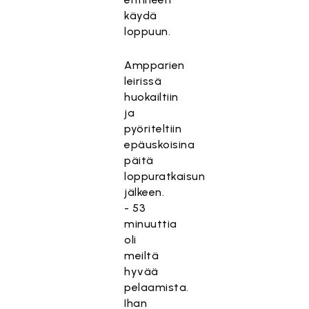
käydä
loppuun.
Ampparien
leirissä
huokailtiin
ja
pyöriteltiin
epäuskoisina
päitä
loppuratkaisun
jälkeen.
- 53
minuuttia
oli
meiltä
hyvää
pelaamista.
Ihan