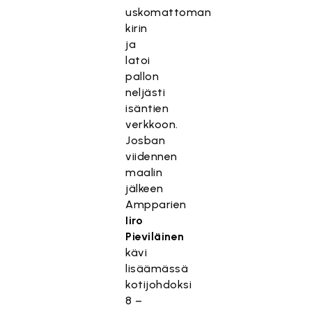
uskomattoman
kirin
ja
latoi
pallon
neljästi
isäntien
verkkoon.
Josban
viidennen
maalin
jälkeen
Ampparien
Iiro
Pieviläinen
kävi
lisäämässä
kotijohdoksi
8 –