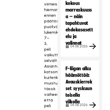
kokous
viimeisteli
marraskuuss
hieman
ennen
a – näin
päätöserän
tapahtuvat
puoliväliä
ehdokasasett
lukemiksi
elu ja
7–
valinnat
3,
04.08.2026
peli
vaikutti
selvältä.
Asiantuntijat
F-liigan alku
katsomossa
häämöttää:
kuitenkin
Avauskierrok
muistuttivat
set syyskuun
tässä
vaiheessa,
toisella
että
viikolla
04.08.2026
peli