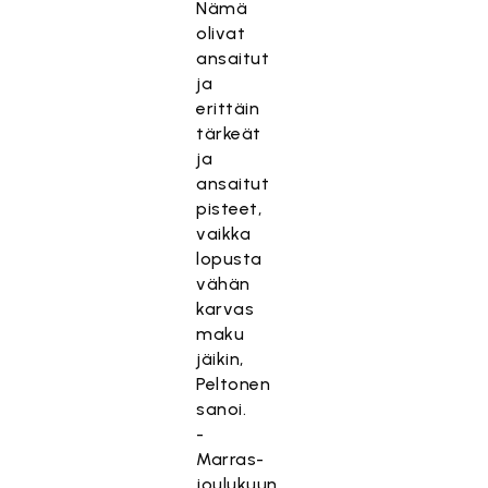
Nämä
olivat
ansaitut
ja
erittäin
tärkeät
ja
ansaitut
pisteet,
vaikka
lopusta
vähän
karvas
maku
jäikin,
Peltonen
sanoi.
-
Marras-
joulukuun