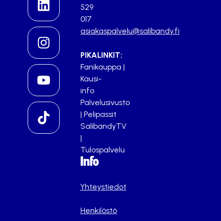
529
017
asiakaspalvelu@salibandy.fi
PIKALINKIT:
Fanikauppa
|
Kausi-
info
Palvelusivusto
|
Pelipassit
SalibandyTV
|
Tulospalvelu
Info
Yhteystiedot
Henkilöstö