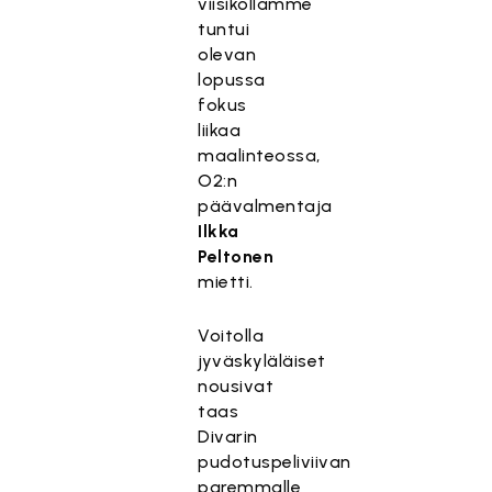
viisikollamme
tuntui
olevan
lopussa
fokus
liikaa
maalinteossa,
O2:n
päävalmentaja
Ilkka
Peltonen
mietti.
Voitolla
jyväskyläläiset
nousivat
taas
Divarin
pudotuspeliviivan
paremmalle