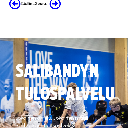
Edellinen
Seuraava
SALIBANDYN
TULOSPALVELU
Jokainen ottelu. Jokainen maali.
Salibandyn tulospalvelussa.