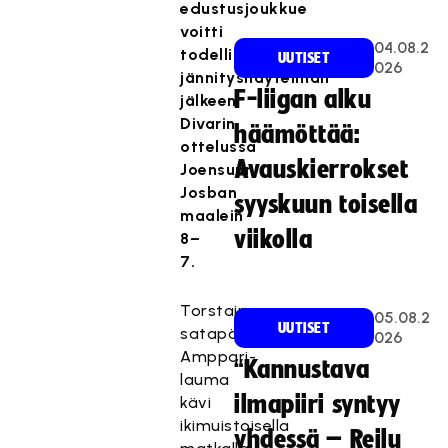
edustusjoukkue
voitti
04.08.2
todellisen
UUTISET
026
jännitysnäytelmän
F-liigan alku
jälkeen
Divarin
häämöttää:
ottelussa
Avauskierrokset
Joensuun
Josban
syyskuun toisella
maalein
viikolla
8–
7.
Torstaina
05.08.2
UUTISET
satapäinen
026
Amppari-
“Kannustava
lauma
ilmapiiri syntyy
kävi
ikimuistoisella
yhdessä – Reilu