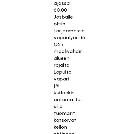
ajassa
60.00
Josballe
oltiin
tarjoamassa
vapaalyöntiä
O2:n
maalivahdin
alueen
rajalta.
Lopulta
vapari
jäi
kuitenkin
antamatta,
sillä
tuomarit
katsoivat
kellon
ehtineen