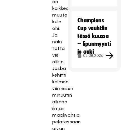
on
kaikkea
muuta
Champions
kuin
Cup vauhtiin
ohi.
Ja
tässä kuussa
näin
– lipunmyynti
totta
jo auki
vie
02.08.2026
olikin.
Josba
kehitti
kolmen
viimeisen
minuutin
aikana
ilman
maalivahtia
pelatessaan
aivan