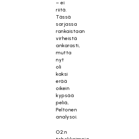
– ei
riitä.
Tässä
sarjassa
rankaistaan
virheistä
ankarasti,
mutta
nyt
oli
kaksi
erää
oikein
kypsää
peliä,
Peltonen
analysoi.
O2:n