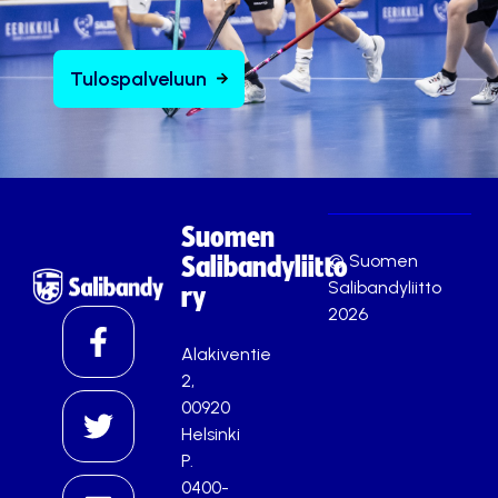
Tulospalveluun
Suomen
© Suomen
Salibandyliitto
Salibandyliitto
ry
2026
Alakiventie
2,
00920
Helsinki
P.
0400-