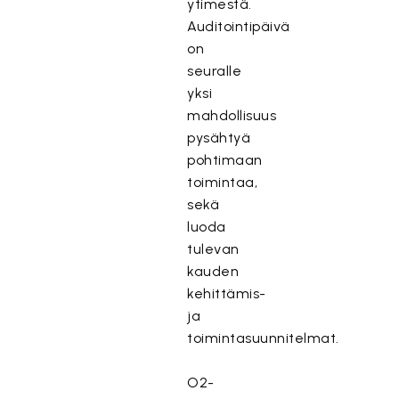
ytimestä.
Auditointipäivä
on
seuralle
yksi
mahdollisuus
pysähtyä
pohtimaan
toimintaa,
sekä
luoda
tulevan
kauden
kehittämis-
ja
toimintasuunnitelmat.
O2-