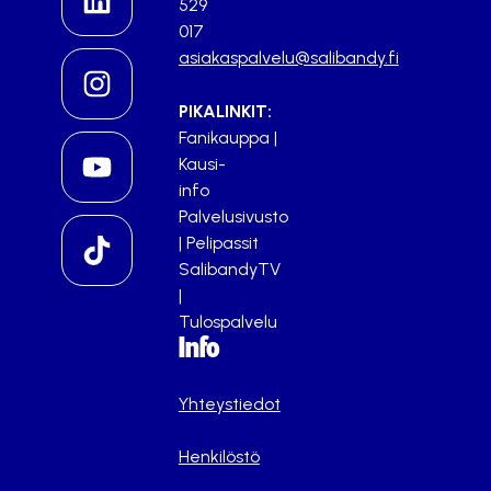
529
017
asiakaspalvelu@salibandy.fi
PIKALINKIT:
Fanikauppa
|
Kausi-
info
Palvelusivusto
|
Pelipassit
SalibandyTV
|
Tulospalvelu
Info
Yhteystiedot
Henkilöstö