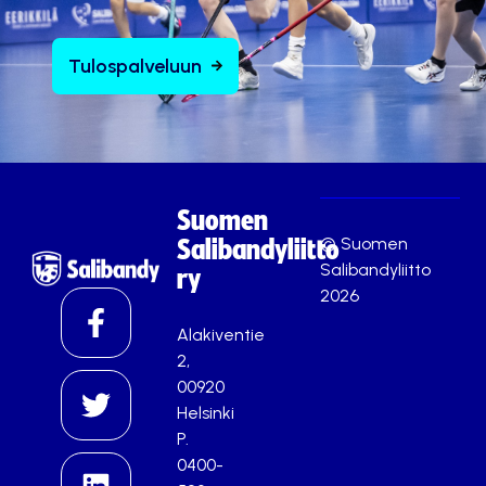
Tulospalveluun
Suomen
© Suomen
Salibandyliitto
Salibandyliitto
ry
2026
Alakiventie
2,
00920
Helsinki
P.
0400-