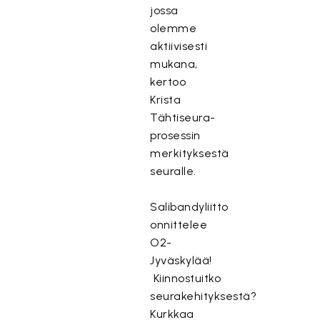
jossa
olemme
aktiivisesti
mukana,
kertoo
Krista
Tähtiseura-
prosessin
merkityksestä
seuralle.
Salibandyliitto
onnittelee
O2-
Jyväskylää!
Kiinnostuitko
seurakehityksestä?
Kurkkaa