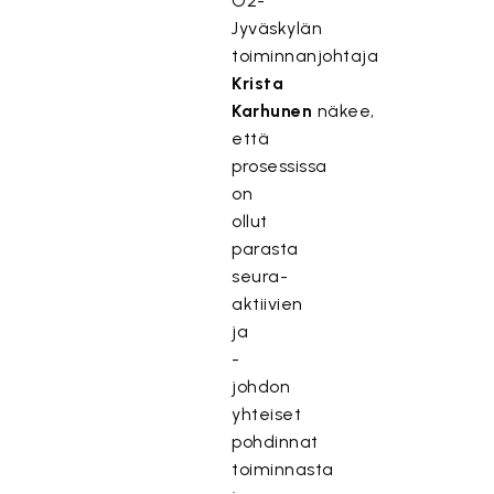
O2-
Jyväskylän
toiminnanjohtaja
Krista
Karhunen
näkee,
että
prosessissa
on
ollut
parasta
seura-
aktiivien
ja
-
johdon
yhteiset
pohdinnat
toiminnasta