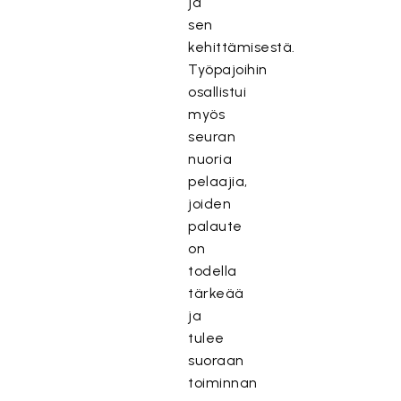
ja
sen
kehittämisestä.
Työpajoihin
osallistui
myös
seuran
nuoria
pelaajia,
joiden
palaute
on
todella
tärkeää
ja
tulee
suoraan
toiminnan