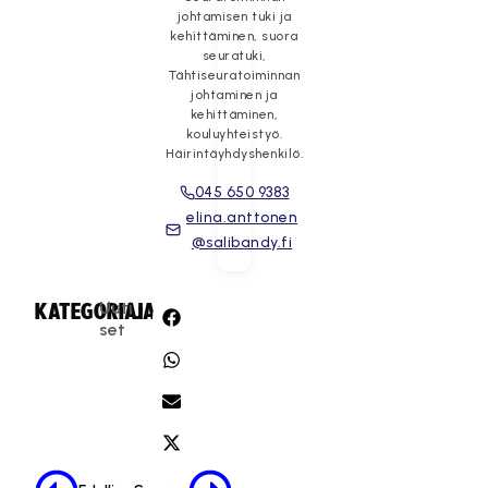
johtamisen tuki ja
kehittäminen, suora
seuratuki,
Tähtiseuratoiminnan
johtaminen ja
kehittäminen,
kouluyhteistyö.
Häirintäyhdyshenkilö.
045 650 9383
elina.anttonen
@salibandy.fi
Uuti
KATEGORIA:
JAA:
set