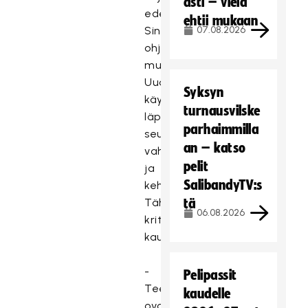
asti – vielä
edeltävässä
ehtii mukaan
Sinettiseura-
07.08.2026
ohjelmassa
mukana.
Uudellelenauditoinnissa
Syksyn
käydään
turnausvilske
läpi
parhaimmilla
seuratoiminnan
an – katso
vahvuuksia
pelit
ja
SalibandyTV:s
kehityskohteita
Tähtiseura-
tä
06.08.2026
kriteerien
kautta.
-
Pelipassit
Teemoina
kaudelle
ovat