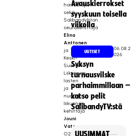
Avauskierrokset
harrastajia
sekä
syyskuun toisella
Salibandyliiton
viikolla
seurakehittäjä
Elina
Anttonen
06.08.2
ja
UUTISET
026
Keski-
Syksyn
Suomen
Liikunnan
turnausvilske
lasten
parhaimmillaan –
ja
katso pelit
nuorten
liikunnan
SalibandyTV:stä
kehittäjä
Jouni
Vatanen.
UUSIMMAT
O2