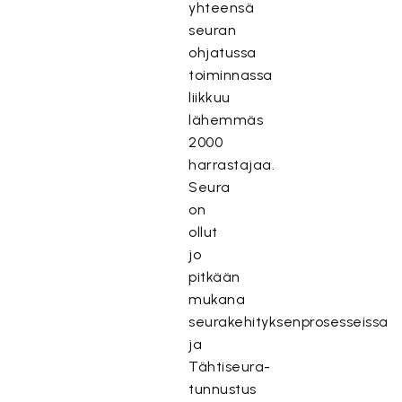
yhteensä
seuran
ohjatussa
toiminnassa
liikkuu
lähemmäs
2000
harrastajaa.
Seura
on
ollut
jo
pitkään
mukana
seurakehityksenprosesseissa
ja
Tähtiseura-
tunnustus