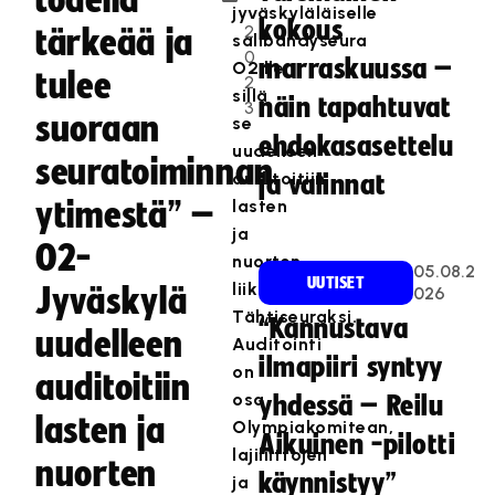
todella
.
jyväskyläläiselle
kokous
2
tärkeää ja
salibandyseura
0
marraskuussa –
O2:lle,
tulee
2
sillä
näin tapahtuvat
3
suoraan
se
ehdokasasettelu
uudelleen
seuratoiminnan
auditoitiin
ja valinnat
ytimestä” –
lasten
ja
O2-
nuorten
05.08.2
UUTISET
liikunnan
Jyväskylä
026
Tähtiseuraksi.
“Kannustava
uudelleen
Auditointi
ilmapiiri syntyy
on
auditoitiin
osa
yhdessä – Reilu
lasten ja
Olympiakomitean,
Aikuinen -pilotti
lajiliittojen
nuorten
käynnistyy”
ja