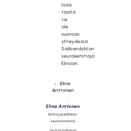
lisää
täältä
tai
ole
suoraan
yhteydessä
Salibandyliiton
seurakehittäjä
Elinaan.
Elina Anttonen
Kehityspäällikkö,
seuratoiminta
Seuratoiminnan