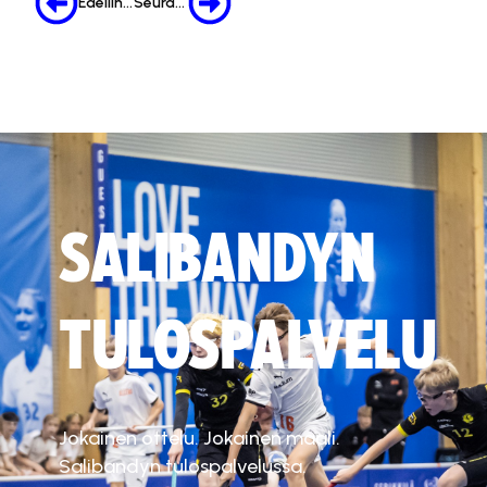
Edellinen
Seuraava
SALIBANDYN
TULOSPALVELU
Jokainen ottelu. Jokainen maali.
Salibandyn tulospalvelussa.