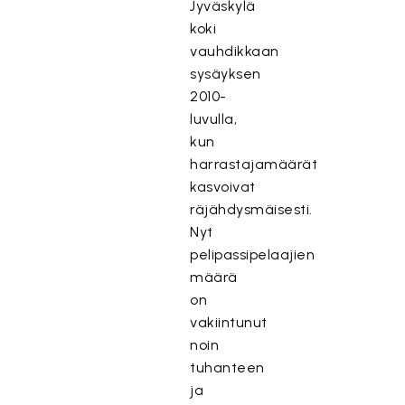
Jyväskylä
koki
vauhdikkaan
sysäyksen
2010-
luvulla,
kun
harrastajamäärät
kasvoivat
räjähdysmäisesti.
Nyt
pelipassipelaajien
määrä
on
vakiintunut
noin
tuhanteen
ja