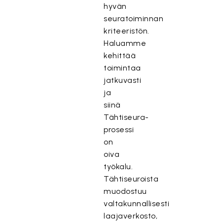
hyvän
seuratoiminnan
kriteeristön.
Haluamme
kehittää
toimintaa
jatkuvasti
ja
siinä
Tähtiseura-
prosessi
on
oiva
työkalu.
Tähtiseuroista
muodostuu
valtakunnallisesti
laajaverkosto,