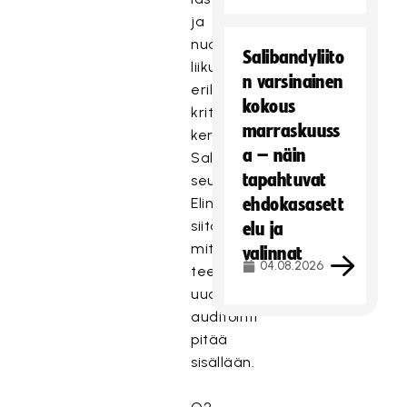
ja
nuorten
Salibandyliito
liikunnan
n varsinainen
erilliset
kokous
kriteerikokonaisuudet,
marraskuuss
kertoo
a – näin
Salibandyliiton
tapahtuvat
seurakehittäjä
Elina
ehdokasasett
siitä,
elu ja
mitä
valinnat
04.08.2026
teemoja
uudelleen
auditointi
pitää
sisällään.