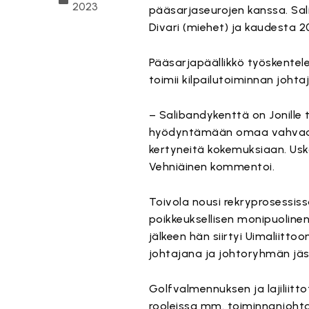
2023
pääsarjaseurojen kanssa. Sali
Divari (miehet) ja kaudesta 20
Pääsarjapäällikkö työskentelee
toimii kilpailutoiminnan johta
– Salibandykenttä on Jonille 
hyödyntämään omaa vahvaa l
kertyneitä kokemuksiaan. Usk
Vehniäinen kommentoi.
Toivola nousi rekryprosessiss
poikkeuksellisen monipuoline
jälkeen hän siirtyi Uimaliitto
johtajana ja johtoryhmän jäs
Golfvalmennuksen ja lajiliitt
rooleissa mm. toiminnanjoht