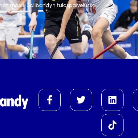
inen maali. Salibandyn tulospalvelussa.