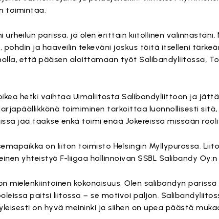
n toimintaa.
urheilun parissa, ja olen erittäin kiitollinen valinnastani.
n, pohdin ja haaveilin tekeväni joskus töitä itselleni tärkeän 
nnolla, että pääsen aloittamaan työt Salibandyliitossa, 
oikea hetki vaihtaa Uimaliitosta Salibandyliittoon ja jätt
äsarjapäällikkönä toimiminen tarkoittaa luonnollisesti sitä
issa jää taakse enkä toimi enää Jokereissa missään rooli
emapaikka on liiton toimisto Helsingin Myllypurossa. Liito
heinen yhteistyö F-liigaa hallinnoivan SSBL Salibandy Oy:n
on mielenkiintoinen kokonaisuus. Olen salibandyn parissa
leissa paitsi liitossa – se motivoi paljon. Salibandyliitos
leisesti on hyvä meininki ja siihen on upea päästä muka