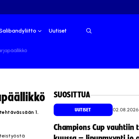
Salibandyliitto
Uutiset
arjapäällikkö
SUOSITTUA
apäällikkö
02.08.2026
UUTISET
 tehtävässään 1.
Champions Cup vauhtiin 
teistyöstä
kuussa – lipunmyynti jo 