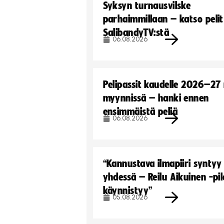
Syksyn turnausvilske
parhaimmillaan – katso pelit
SalibandyTV:stä
06.08.2026
Pelipassit kaudelle 2026–27
myynnissä – hanki ennen
ensimmäistä peliä
06.08.2026
“Kannustava ilmapiiri syntyy
yhdessä – Reilu Aikuinen -pil
käynnistyy”
05.08.2026