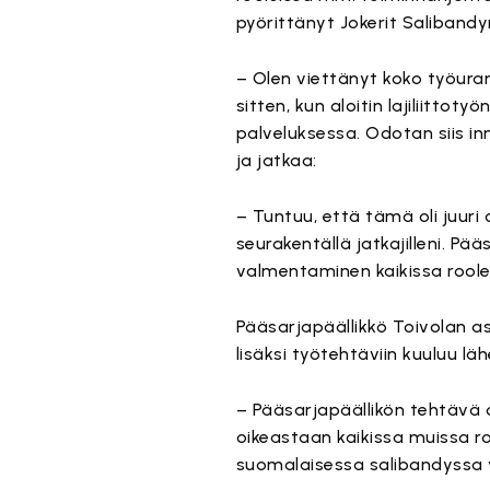
pyörittänyt Jokerit Salibandy
– Olen viettänyt koko työurani 
sitten, kun aloitin lajiliittotyö
palveluksessa. Odotan siis i
ja jatkaa:
– Tuntuu, että tämä oli juuri 
seurakentällä jatkajilleni. Pä
valmentaminen kaikissa roole
Pääsarjapäällikkö Toivolan as
lisäksi työtehtäviin kuuluu lä
– Pääsarjapäällikön tehtävä 
oikeastaan kaikissa muissa roo
suomalaisessa salibandyssa y