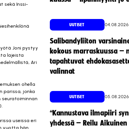
t sekä Inssi-
04.08.2026
UUTISET
hiesihenkilönä
Salibandyliiton varsinain
myötä Joni pystyy
kokous marraskuussa – 
a lajeista
tapahtuvat ehdokasasette
delmällistä, Ari
valinnat
okemuksen ohella
n parissa, jonka
05.08.2026
UUTISET
ten seuratoiminnan
).
“Kannustava ilmapiiri sy
rissa useissa eri
yhdessä – Reilu Aikuinen 
n vuotta hän