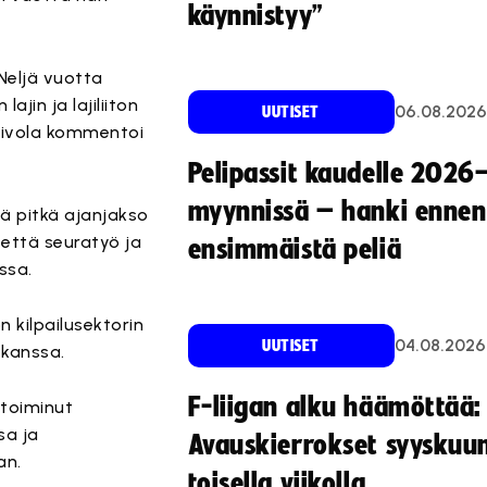
käynnistyy”
 Neljä vuotta
lajin ja lajiliiton
06.08.2026
UUTISET
Toivola kommentoi
Pelipassit kaudelle 2026
myynnissä – hanki ennen
ää pitkä ajanjakso
, että seuratyö ja
ensimmäistä peliä
ssa.
n kilpailusektorin
04.08.2026
UUTISET
 kanssa.
F-liigan alku häämöttää:
 toiminut
sa ja
Avauskierrokset syyskuu
an.
toisella viikolla