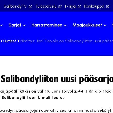
SalibandyTV
Tulospalvelu
F-liiga
Fanikauppa
Sarjat
Harrastaminen
Maajoukkueet
Uutiset
Nimitys: Joni Toivola on Salibandyliiton uusi pääs
n Salibandyliiton uusi pääsarj
rjapäälliköksi on valittu Joni Toivola, 44. Hän aloittaa
 Salibandyliittoon Uimaliitosta.
ibandyn pääsarjojen operatiivisesta toiminnasta sekä yh