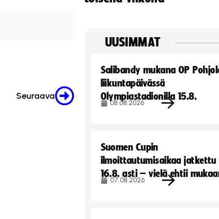
UUSIMMAT
Salibandy mukana OP Pohjol
liikuntapäivässä
Seuraava
Olympiastadionilla 15.8.
08.08.2026
Suomen Cupin
ilmoittautumisaikaa jatkettu
16.8. asti – vielä ehtii muka
07.08.2026