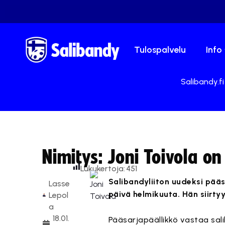
Tulospalvelu
Info
Salibandy.fi
Nimitys: Joni Toivola o
Lukukertoja:
451
Salibandyliiton uudeksi pääsa
Lasse
päivä helmikuuta. Hän siirtyy
Lepol
a
18.01.
Pääsarjapäällikkö vastaa sal