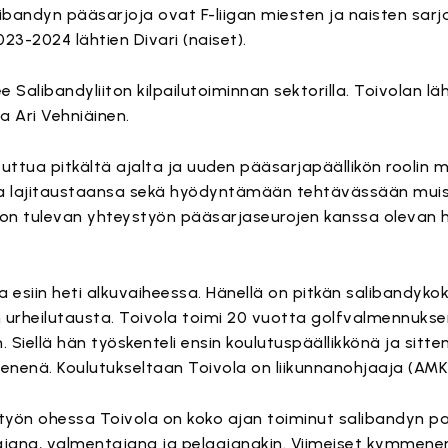
bandyn pääsarjoja ovat F-liigan miesten ja naisten sarja
23-2024 lähtien Divari (naiset).
 Salibandyliiton kilpailutoiminnan sektorilla. Toivolan lä
ja Ari Vehniäinen.
tuttua pitkältä ajalta ja uuden pääsarjapäällikön roolin 
ajitaustaansa sekä hyödyntämään tehtävässään muist
on tulevan yhteystyön pääsarjaseurojen kanssa olevan he
a esiin heti alkuvaiheessa. Hänellä on pitkän salibandyk
n urheilutausta. Toivola toimi 20 vuotta golfvalmennukse
on. Siellä hän työskenteli ensin koulutuspäällikkönä ja sit
enenä. Koulutukseltaan Toivola on liikunnanohjaaja (AMK
otyön ohessa Toivola on koko ajan toiminut salibandyn pa
ajana, valmentajana ja pelaajanakin. Viimeiset kymmene