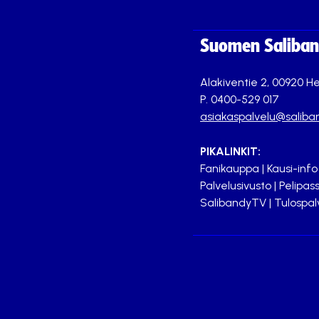
Suomen Saliband
Alakiventie 2, 00920 He
P. 0400-529 017
asiakaspalvelu@saliban
PIKALINKIT:
Fanikauppa
|
Kausi-info
Palvelusivusto
|
Pelipass
SalibandyTV
|
Tulospal