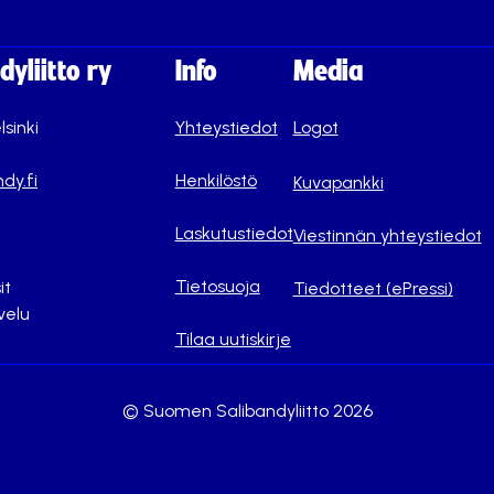
yliitto ry
Info
Media
lsinki
Yhteystiedot
Logot
dy.fi
Henkilöstö
Kuvapankki
Laskutustiedot
Viestinnän yhteystiedot
Tietosuoja
it
Tiedotteet (ePressi)
velu
Tilaa uutiskirje
© Suomen Salibandyliitto 2026