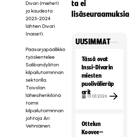
ta ei
Divari (miehet)
ja kaudesta
lisäseuraamuksia
2023-2024
lähtien Divari
(naiset).
UUSIMMAT
Pääsarjapäällikkö
työskentelee
Tässä ovat
Salibandyliiton
Inssi-Divarin
kilpailutoiminnan
miesten
sektorilla.
puolivälieräp
Toivolan
arit
lähiesihenkilönä
01.03.2026
toimii
kilpailutoiminnan
johtaja Ari
Ottelun
Vehniäinen.
Koovee–