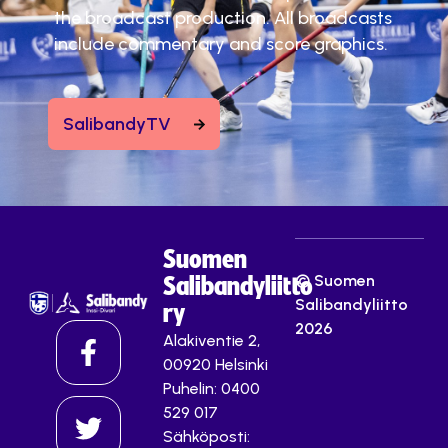
the broadcast production. All broadcasts
include commentary and score graphics.
SalibandyTV
Suomen
© Suomen
Salibandyliitto
Salibandyliitto
ry
2026
Alakiventie 2,
00920 Helsinki
Puhelin: 0400
529 017
Sähköposti: