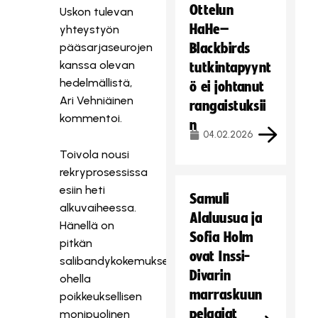
Ottelun
Uskon tulevan
HaHe–
yhteystyön
pääsarjaseurojen
Blackbirds
kanssa olevan
tutkintapyynt
hedelmällistä,
ö ei johtanut
Ari Vehniäinen
rangaistuksii
kommentoi.
n
04.02.2026
Toivola nousi
rekryprosessissa
esiin heti
Samuli
alkuvaiheessa.
Alaluusua ja
Hänellä on
Sofia Holm
pitkän
ovat Inssi-
salibandykokemuksen
Divarin
ohella
marraskuun
poikkeuksellisen
pelaajat
monipuolinen