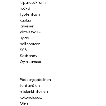
kilpailusektorin
lisäksi
työtehtäviin
kuuluu
läheinen
yhteistyö F-
liigaa
hallinnoivan
SSBL
Salibandy
Oy:n kanssa.
–
Pääsarjapäällikön
tehtävä on
mielenkiintoinen
kokonaisuus.
Olen