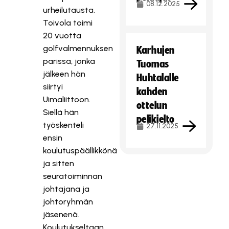
08.12.2025
urheilutausta.
Toivola toimi
20 vuotta
golfvalmennuksen
Karhujen
parissa, jonka
Tuomas
jälkeen hän
Huhtalalle
siirtyi
kahden
Uimaliittoon.
ottelun
Siellä hän
pelikielto
työskenteli
27.11.2025
ensin
koulutuspäällikkönä
ja sitten
seuratoiminnan
johtajana ja
johtoryhmän
jäsenenä.
Koulutukseltaan