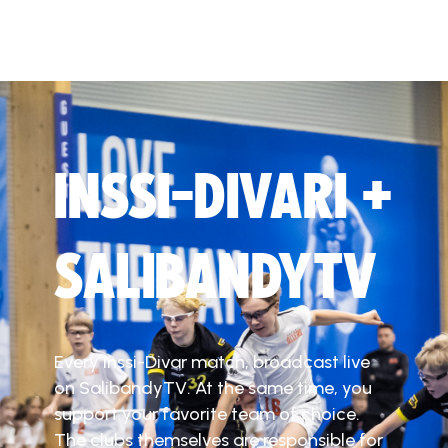
INSSI-DIVARI +
SALIBANDYTV
Every Inssi-Divar match, broadcast live
on SalibandyTV. At the same time, you
support your favorite team of choice.
The clubs themselves are responsible for