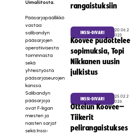
Uimaliitosta.
rangaistuksiin
Pääsarjapäällikkö
vastaa
20.06.2
salibandyn
INSSI-DIVARI
023
Koovee pudottelee
pääsarjojen
operatiivisesta
sopimuksia, Topi
toiminnasta
Nikkanen uusin
sekä
yhteistyöstä
julkistus
pääsarjaseurojen
kanssa.
Salibandyn
25.02.2
INSSI-DIVARI
pääsarjoja
026
Ottelun Koovee–
ovat F-liigan
miesten ja
Tiikerit
naisten sarjat
pelirangaistukses
sekä Inssi-