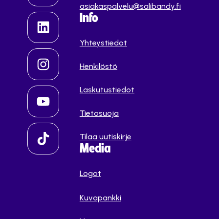
asiakaspalvelu@salibandy.fi
Info
Yhteystiedot
Henkilöstö
Laskutustiedot
Tietosuoja
Tilaa uutiskirje
Media
Logot
Kuvapankki