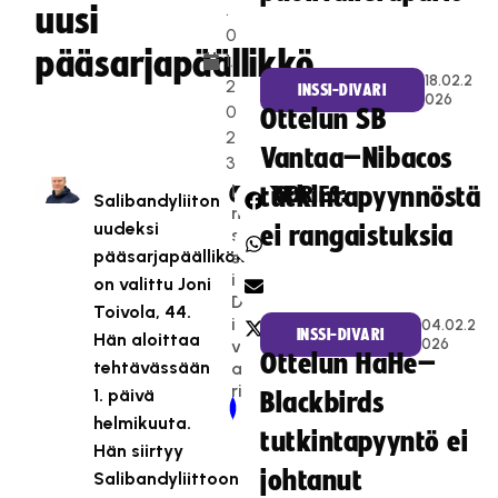
.
uusi
0
pääsarjapäällikkö
1.
18.02.2
2
INSSI-DIVARI
026
0
Ottelun SB
2
Vantaa–Nibacos
3
I
CATEGORIES:
SHARE:
tutkintapyynnöstä
Salibandyliiton
n
uudeksi
ei rangaistuksia
s
pääsarjapäälliköksi
s
i-
on valittu Joni
D
Toivola, 44.
i
04.02.2
INSSI-DIVARI
Hän aloittaa
026
v
Ottelun HaHe–
tehtävässään
a
ri
1. päivä
Blackbirds
Newer Post
Older Post
helmikuuta.
tutkintapyyntö ei
Hän siirtyy
johtanut
Salibandyliittoon