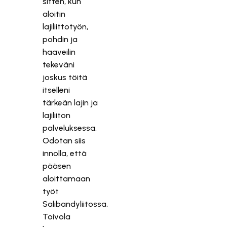
sitten, kun
aloitin
lajiliittotyön,
pohdin ja
haaveilin
tekeväni
joskus töitä
itselleni
tärkeän lajin ja
lajiliiton
palveluksessa.
Odotan siis
innolla, että
pääsen
aloittamaan
työt
Salibandyliitossa,
Toivola