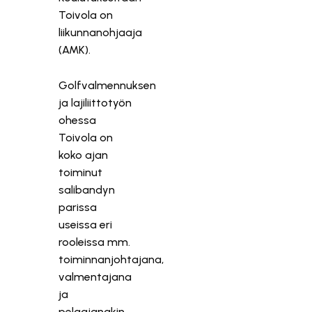
Toivola on
liikunnanohjaaja
(AMK).
Golfvalmennuksen
ja lajiliittotyön
ohessa
Toivola on
koko ajan
toiminut
salibandyn
parissa
useissa eri
rooleissa mm.
toiminnanjohtajana,
valmentajana
ja
pelaajanakin.