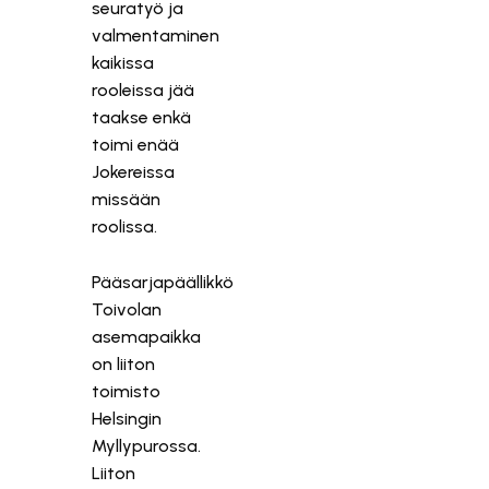
seuratyö ja
valmentaminen
kaikissa
rooleissa jää
taakse enkä
toimi enää
Jokereissa
missään
roolissa.
Pääsarjapäällikkö
Toivolan
asemapaikka
on liiton
toimisto
Helsingin
Myllypurossa.
Liiton