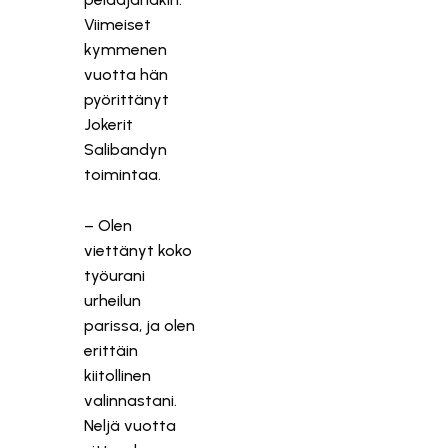
Viimeiset
kymmenen
vuotta hän
pyörittänyt
Jokerit
Salibandyn
toimintaa.
– Olen
viettänyt koko
työurani
urheilun
parissa, ja olen
erittäin
kiitollinen
valinnastani.
Neljä vuotta