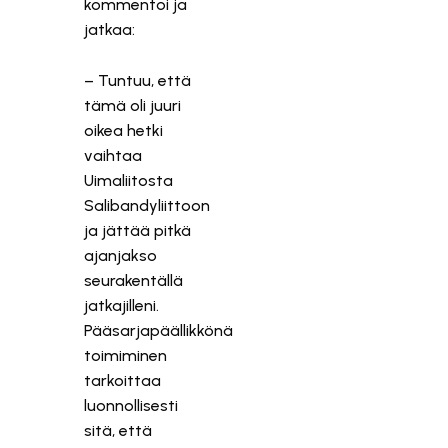
kommentoi ja
jatkaa:
– Tuntuu, että
tämä oli juuri
oikea hetki
vaihtaa
Uimaliitosta
Salibandyliittoon
ja jättää pitkä
ajanjakso
seurakentällä
jatkajilleni.
Pääsarjapäällikkönä
toimiminen
tarkoittaa
luonnollisesti
sitä, että