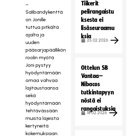
Tiikerit
–
pelirangaistu
Salibandykenttä
ksesta ei
on Jonille
tuttua pitkältä
lisäseuraamu
ajalta ja
ksia
25.02.2026
uuden
pääsarjapäällikön
roolin myötä
Joni pystyy
Ottelun SB
hyödyntämään
Vantaa–
omaa vahvaa
Nibacos
lajitaustaansa
tutkintapyyn
sekä
nöstä ei
hyödyntämään
rangaistuksia
tehtävässään
18.02.2026
muista lajeista
kertyneitä
kokemuksiaan.