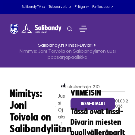
SalibandyTV
Tulospalvelu
F-liiga
Fanikauppa
Salibandy.fi
Inssi-Divari
Nimitys: Joni Toivola on Salibandyliiton uusi
pääsarjapäällikkö
Lukukertoja:
310
Nimitys:
VIIMEISIN
Jus
01.03.2
Joni
si
INSSI-DIVARI
026
Oj
Tässä ovat Inssi-
Toivola on
ala
Divarin miesten
1
Salibandyliiton
8
puolivälieräparit