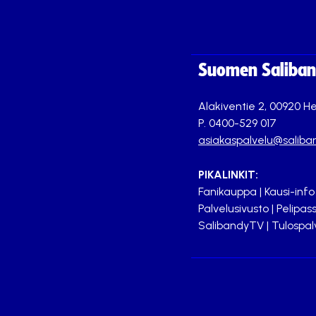
Suomen Saliband
Alakiventie 2, 00920 He
P. 0400-529 017
asiakaspalvelu@saliban
PIKALINKIT:
Fanikauppa
|
Kausi-info
Palvelusivusto
|
Pelipass
SalibandyTV
|
Tulospal