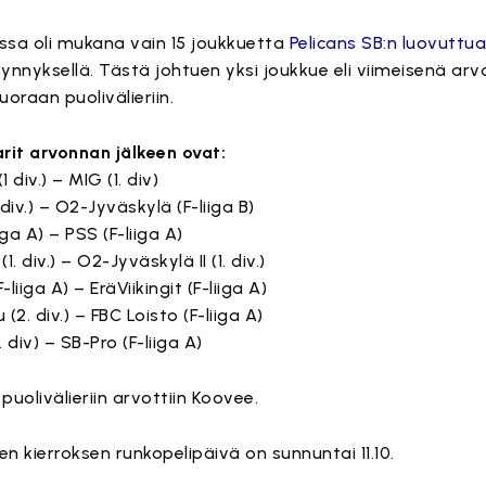
sa oli mukana vain 15 joukkuetta
Pelicans SB:n luovuttu
ynnyksellä. Tästä johtuen yksi joukkue eli viimeisenä arv
uoraan puolivälieriin.
rit arvonnan jälkeen ovat:
1 div.) – MIG (1. div)
div.) – O2-Jyväskylä (F-liiga B)
iga A) – PSS (F-liiga A)
1. div.) – O2-Jyväskylä II (1. div.)
-liiga A) – EräViikingit (F-liiga A)
(2. div.) – FBC Loisto (F-liiga A)
1. div) – SB-Pro (F-liiga A)
puolivälieriin arvottiin Koovee.
n kierroksen runkopelipäivä on sunnuntai 11.10.