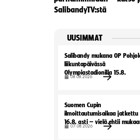
SalibandyTV:stä
UUSIMMAT
Salibandy mukana OP Pohjol
liikuntapäivässä
Olympiastadionilla 15.8.
08.08.2026
Suomen Cupin
ilmoittautumisaikaa jatkettu
16.8. asti – vielä ehtii muka
07.08.2026