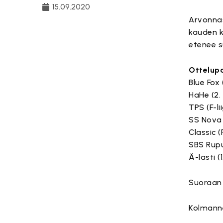
15.09.2020
Arvonnas
kauden k
etenee s
Ottelupa
Blue Fox (
HaHe (2. 
TPS (F-li
SS Nova (
Classic (F
SBS Rupu 
Ä-lasti (
Suoraan 
Kolmanne