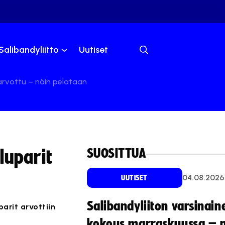
Salibandyliitto
Uutiset
arvottu – näin pelataan
SUOSITTUA
luparit
04.08.2026
UUTISET
Salibandyliiton varsinain
arit arvottiin
kokous marraskuussa – 