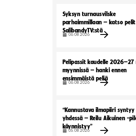
Syksyn turnausvilske
parhaimmillaan – katso pelit
SalibandyTV:stä
06.08.2026
Pelipassit kaudelle 2026–27
myynnissä – hanki ennen
ensimmäistä peliä
06.08.2026
“Kannustava ilmapiiri syntyy
yhdessä – Reilu Aikuinen -pil
käynnistyy”
05.08.2026