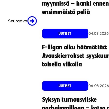
myynnissä – hanki ennen
ensimmäistä peliä
Seuraava
04.08.2026
UUTISET
F-liigan alku häämöttää:
Avauskierrokset syyskuu
toisella viikolla
06.08.2026
UUTISET
Syksyn turnausvilske
parhaimmillaan – katso p