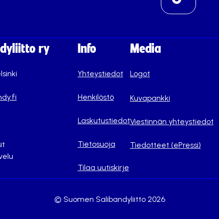
yliitto ry
Info
Media
lsinki
Yhteystiedot
Logot
dy.fi
Henkilöstö
Kuvapankki
Laskutustiedot
Viestinnän yhteystiedot
Tietosuoja
it
Tiedotteet (ePressi)
velu
Tilaa uutiskirje
© Suomen Salibandyliitto 2026