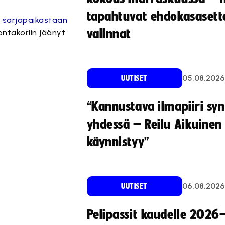
tapahtuvat ehdokasasette
a sarjapaikastaan
valinnat
ontakoriin jäänyt
05.08.2026
UUTISET
“Kannustava ilmapiiri sy
yhdessä – Reilu Aikuinen 
käynnistyy”
06.08.2026
UUTISET
Pelipassit kaudelle 2026