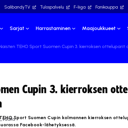
SalibandyTV
Tulospalvelu
F-liiga
Fanikauppa
Sarjat
Harrastaminen
Maajoukkueet
Naisten TEHO Sport Suomen Cupin 3. kierroksen otteluparit 
men Cupin 3. kierroksen otte
n
TEHO Sport Suomen Cupin kolmannen kierroksen ottelup
suorassa Facebook-lähetyksessä.