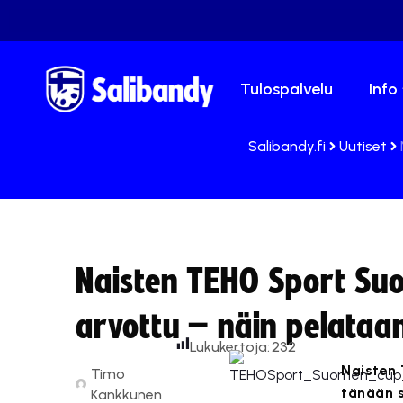
Tulospalvelu
Info
Salibandy.fi
Uutiset
Naisten TEHO Sport Suo
arvottu – näin pelataa
Lukukertoja:
232
Naisten 
Timo
tänään 
Kankkunen