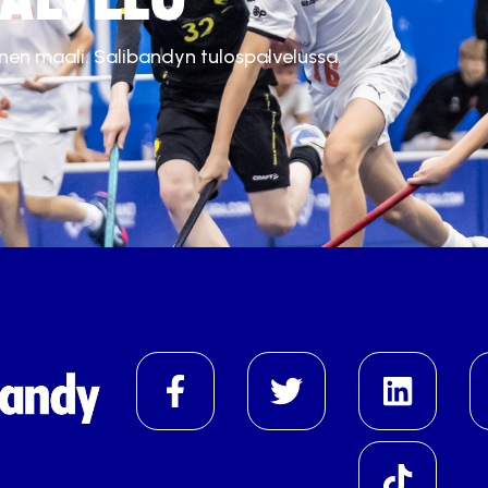
inen maali. Salibandyn tulospalvelussa.