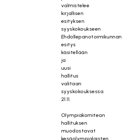
valmistelee
kirjallisen
esityksen
syyskokoukseen
Ehdollepanotoimikunnan
esitys
käsitellään
ja
uusi
hallitus
valitaan
syyskokouksessa
21.11.
Olympiakomitean
hallituksen
muodostavat
kesäolympialaisten