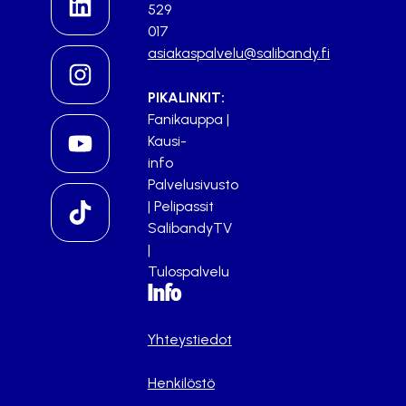
529
017
asiakaspalvelu@salibandy.fi
PIKALINKIT:
Fanikauppa
|
Kausi-
info
Palvelusivusto
|
Pelipassit
SalibandyTV
|
Tulospalvelu
Info
Yhteystiedot
Henkilöstö