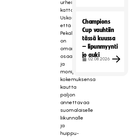
urheilun
kattojärjestössä.
Uskon,
Champions
että
Cup vauhtiin
Pekalla
tässä kuussa
on
– lipunmyynti
oman
jo auki
osaamisensa
02.08.2026
ja
monipuolisen
kokemuksensa
kautta
paljon
annettavaa
suomalaiselle
liikunnalle
ja
huippu-