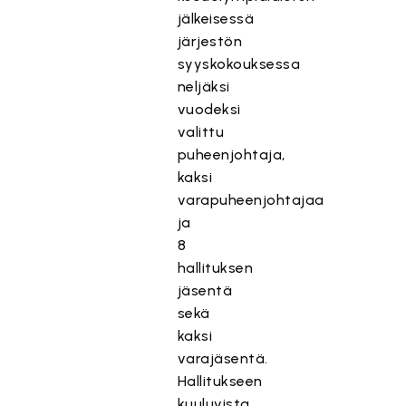
jälkeisessä
järjestön
syyskokouksessa
neljäksi
vuodeksi
valittu
puheenjohtaja,
kaksi
varapuheenjohtajaa
ja
8
hallituksen
jäsentä
sekä
kaksi
varajäsentä.
Hallitukseen
kuuluvista