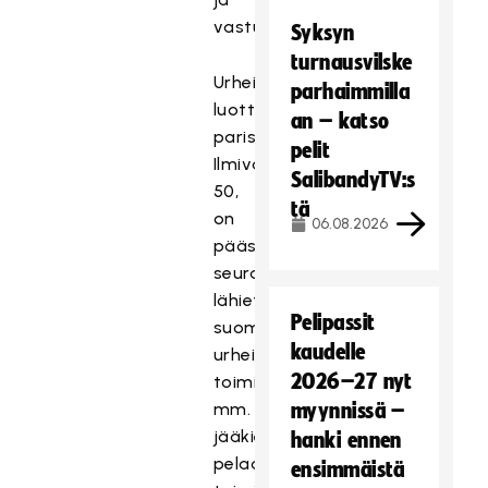
vastuullisjohtajana.
Syksyn
turnausvilske
Urheilun
parhaimmilla
luottamustoimien
an – katso
parissa
pelit
Ilmivalta,
SalibandyTV:s
50,
tä
on
06.08.2026
päässyt
seuraamaan
lähietäisyydeltä
Pelipassit
suomalaista
kaudelle
urheilua
2026–27 nyt
toimiessaan
mm.
myynnissä –
jääkiekon
hanki ennen
pelaajayhdistyksen
ensimmäistä