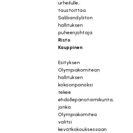
urheilulle,
taustoittaa
Salibandyliiton
hallituksen
puheenjohtaja
Risto
Kauppinen
.
Esityksen
Olympiakomitean
hallituksen
kokoonpanoksi
tekee
ehdollepanotoimikunta,
jonka
Olympiakomitea
valitsi
kevätkokouksessaan