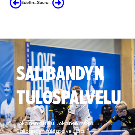
Edellinen
Seuraava
SALIBANDYN
TULOSPALVELU
Jokainen ottelu. Jokainen maali.
Salibandyn tulospalvelussa.