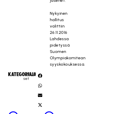
jäsenet.
Nykyinen
hallitus
valittiin
26.11.2016
Lahdessa
pidetyssä
Suomen
Olympiakomitean
syyskokouksessa.
Uuti
KATEGORIA:
JAA:
set