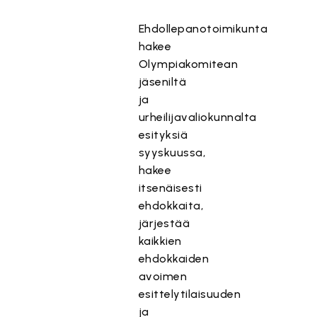
Ehdollepanotoimikunta
hakee
Olympiakomitean
jäseniltä
ja
urheilijavaliokunnalta
esityksiä
syyskuussa,
hakee
itsenäisesti
ehdokkaita,
järjestää
kaikkien
ehdokkaiden
avoimen
esittelytilaisuuden
ja