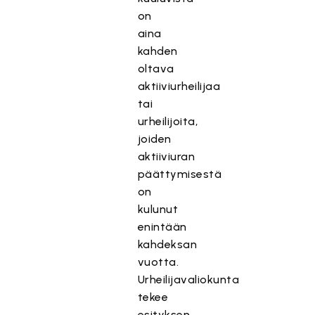
on
aina
kahden
oltava
aktiiviurheilijaa
tai
urheilijoita,
joiden
aktiiviuran
päättymisestä
on
kulunut
enintään
kahdeksan
vuotta.
Urheilijavaliokunta
tekee
esityksen