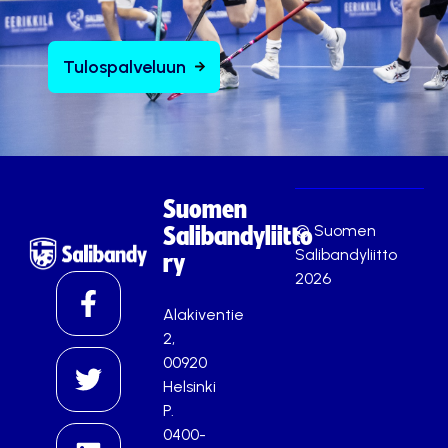
Tulospalveluun
Suomen
© Suomen
Salibandyliitto
Salibandyliitto
ry
2026
Alakiventie
2,
00920
Helsinki
P.
0400-