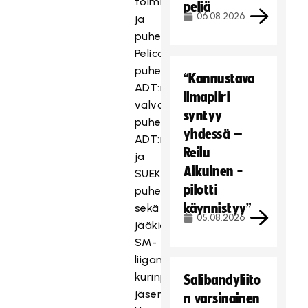
toiminnanjohtajana
peliä
06.08.2026
ja
puheenjohtajana,
Pelicansin
puheenjohtajana,
“Kannustava
ADT:n
ilmapiiri
valvontalautakunnan
syntyy
puheenjohtajana,
yhdessä –
ADT:n
Reilu
ja
Aikuinen -
SUEKin
pilotti
puheenjohtajana
käynnistyy”
sekä
05.08.2026
jääkiekon
SM-
liigan
kurinpitoryhmän
Salibandyliito
jäsenenä.
n varsinainen