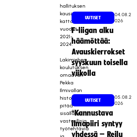
hallituksen
kausi
04.08.2
UUTISET
026
kattaa
vuodet
F-liigan alku
2021-
häämöttää:
2024.
Avauskierrokset
Lakimiehen
syyskuun toisella
koulutuksen
viikolla
omaavan
Pekka
Ilmivallan
05.08.2
historia
UUTISET
026
pitää
“Kannustava
sisällään
vastuullisia
ilmapiiri syntyy
työtehtäviä
yhdessä – Reilu
ja