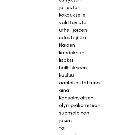
järjestön
kokoukselle
valittavista
urheilijoiden
edustajista.
Näiden
kahdeksan
lisäksi
hallitukseen
kuuluu
äänioikeutettuna
aina
Kansainvälisen
olympiakomitean
suomalainen
jäsen
tai