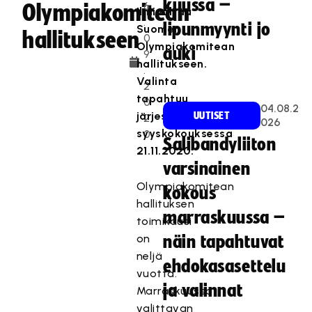
kuussa –
6
Olympiakomitean
Ilmivaltaa
.
lipunmyynti jo
Suomen
hallitukseen
0
Olympiakomitean
auki
9
hallitukseen.
.
Valinta
2
tapahtuu
0
04.08.2
järjestön
UUTISET
2
026
syyskokouksessa
0
Salibandyliiton
21.11.2020.
varsinainen
Olympiakomitean
kokous
hallituksen
marraskuussa –
toimikausi
on
näin tapahtuvat
neljä
ehdokasasettelu
vuotta.
ja valinnat
Marraskuussa
valittavan