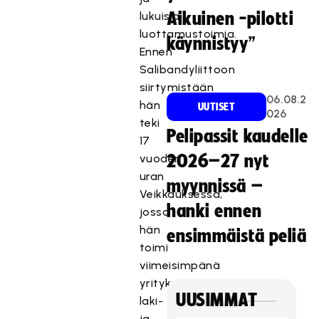
lukuisia
Aikuinen -pilotti
luottamustoimia.
käynnistyy”
Ennen
Salibandyliittoon
siirtymistään
06.08.2
hän
UUTISET
026
teki
Pelipassit kaudelle
17
vuoden
2026–27 nyt
uran
myynnissä –
Veikkauksessa,
hanki ennen
jossa
hän
ensimmäistä peliä
toimi
viimeisimpänä
yrityksen
UUSIMMAT
laki-
ja