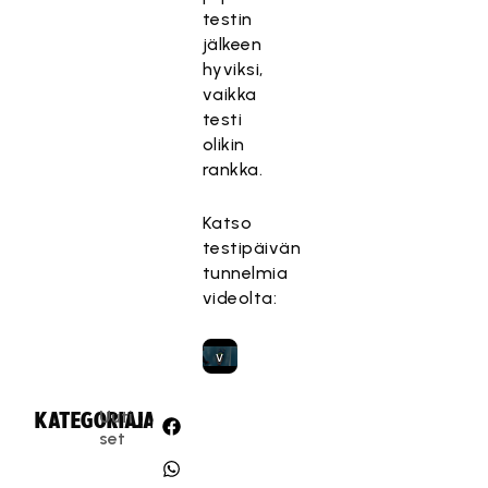
s
testin
t
jälkeen
e
hyviksi,
t
vaikka
t
testi
y
olikin
,
rankka.
k
o
Katso
s
testipäivän
k
tunnelmia
a
videolta:
s
e
v
a
a
Uuti
KATEGORIA:
JAA:
t
set
ii
m