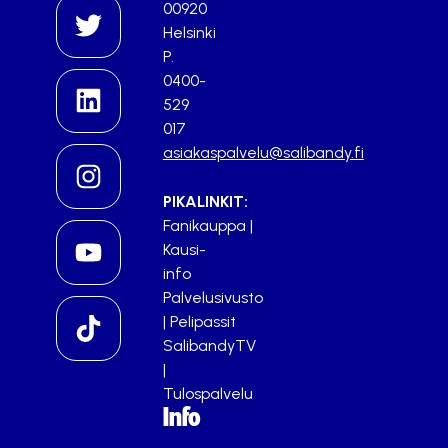
00920
Helsinki
P.
0400-
529
017
asiakaspalvelu@salibandy.fi
PIKALINKIT:
Fanikauppa
|
Kausi-
info
Palvelusivusto
|
Pelipassit
SalibandyTV
|
Tulospalvelu
Info