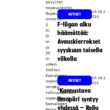
siirryttiin
nopeustestiin.
04.08.2
Nopeus
UUTISET
026
mitattiin
F-liigan alku
5
m,
häämöttää:
10
Avauskierrokset
m
ja
syyskuun toisella
20
viikolla
m
välein.
Valtteri
Kainulainen
05.08.2
UUTISET
mainitsi
026
omaksi
“Kannustava
vahvuudekseen
nopeustestit.
ilmapiiri syntyy
Kainulainen
yhdessä – Reilu
kertoi