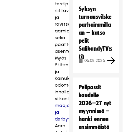
testipäivään
Syksyn
riittävällä
turnausvilske
ja
ravitsevalla
parhaimmilla
aamiaisella
an – katso
sekä
pelit
päättäväisellä
SalibandyTV:s
asenteella.
tä
Myös
06.08.2026
Pfitzner
ja
Kainulainen
odottavat
Pelipassit
innolla
kaudelle
viikonlopun
2026–27 nyt
maajoukkue-
myynnissä –
ja
hanki ennen
derbytapahtumaa.
Aaro
ensimmäistä