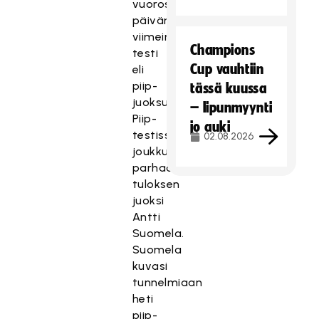
vuorossa
päivän
viimeinen
Champions
testi
Cup vauhtiin
eli
piip-
tässä kuussa
T
juoksu.
– lipunmyynti
ä
Piip-
jo auki
m
testissä
02.08.2026
ä
joukkueen
s
parhaan
i
tuloksen
s
juoksi
ä
Antti
l
Suomela.
t
Suomela
ö
kuvasi
o
tunnelmiaan
n
heti
e
piip-