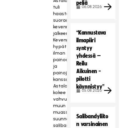
Astala
peliä
tuli
06.08.2026
haastatteluun
suoraan
kevennyshyppytestin
“Kannustava
jälkeen.
Kevennythypyt
ilmapiiri
hypättiin
syntyy
ilman
yhdessä –
painoa
Reilu
ja
Aikuinen -
painojen
pilotti
kanssa.
Astala
käynnistyy”
05.08.2026
kokee
vahvuuksikseen
muun
muassa
Salibandyliito
suunnanmuutostestit
n varsinainen
salibandypallon