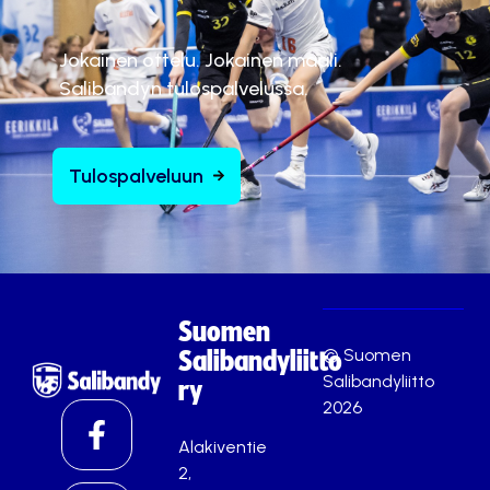
ä
.
Jokainen ottelu. Jokainen maali.
Hyväksy markkinointievästeet
Salibandyn tulospalvelussa.
Tulospalveluun
Suomen
© Suomen
Salibandyliitto
Salibandyliitto
ry
2026
Alakiventie
2,