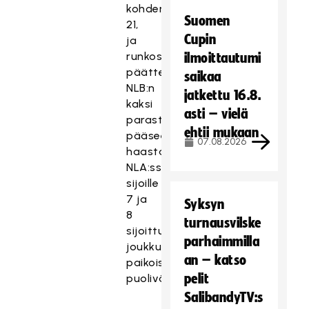
kohden
Suomen
21,
Cupin
ja
runkosarjan
ilmoittautumi
päätteeksi
saikaa
NLB:n
jatkettu 16.8.
kaksi
asti – vielä
parasta
ehtii mukaan
pääsee
07.08.2026
haastamaan
NLA:ssa
sijoille
7 ja
Syksyn
8
turnausvilske
sijoittuneet
parhaimmilla
joukkueet
an – katso
paikoista
pelit
puolivälierissä.
SalibandyTV:s