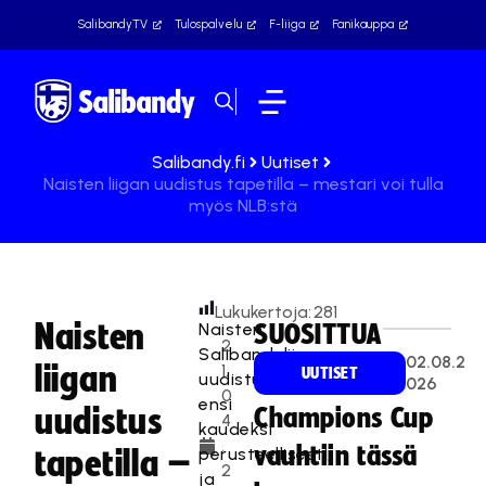
SalibandyTV
Tulospalvelu
F-liiga
Fanikauppa
Salibandy.fi
Uutiset
Naisten liigan uudistus tapetilla – mestari voi tulla
myös NLB:stä
Lukukertoja:
281
Naisten
Naisten
SUOSITTUA
2
Salibandyliigan
02.08.2
liigan
1.
UUTISET
uudistuu
026
0
ensi
uudistus
Champions Cup
4
kaudeksi
.
vauhtiin tässä
perusteellisesti,
tapetilla –
2
ja