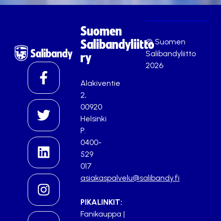
Suomen
© Suomen
Salibandyliitto
Salibandyliitto
ry
2026
Alakiventie
2,
00920
Helsinki
P.
0400-
529
017
asiakaspalvelu@salibandy.fi
PIKALINKIT:
Fanikauppa
|