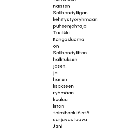
naisten
Salibandyliigan
kehitystyöryhmään
puheenjohtaja
Tuulikki
Kangasluoma
on
Salibandyliiton
hallituksen
jäsen,
ja
hänen
lisäkseen
ryhmään
kuuluu
liiton
toimihenkilöistä
sarjavastaava
Jani