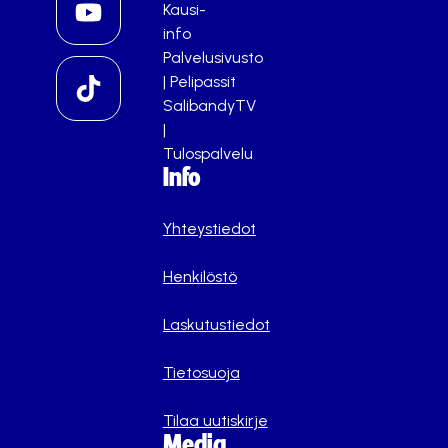
Kausi-
info
Palvelusivusto
|
Pelipassit
SalibandyTV
|
Tulospalvelu
Info
Yhteystiedot
Henkilöstö
Laskutustiedot
Tietosuoja
Tilaa uutiskirje
Media