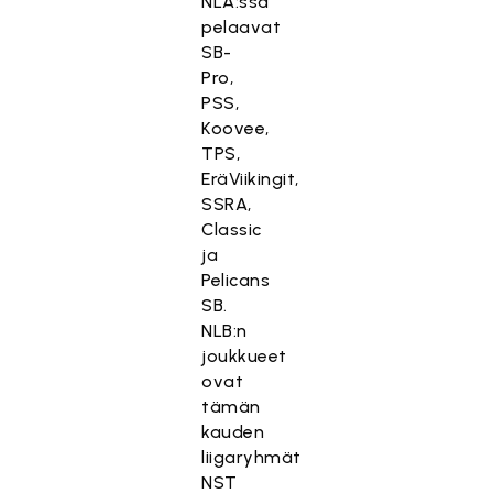
NLA:ssa
pelaavat
SB-
Pro,
PSS,
Koovee,
TPS,
EräViikingit,
SSRA,
Classic
ja
Pelicans
SB.
NLB:n
joukkueet
ovat
tämän
kauden
liigaryhmät
NST