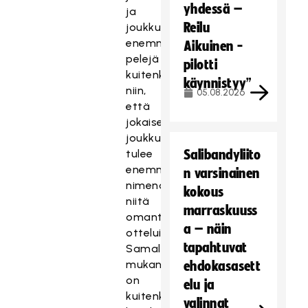
yhdessä –
ja
Reilu
joukkueille
enemmän
Aikuinen -
pelejä
pilotti
kuitenkin
käynnistyy”
niin,
05.08.2026
että
jokaiselle
joukkueelle
tulee
Salibandyliito
enemmän
n varsinainen
nimenomaan
kokous
niitä
marraskuuss
omantasoisia
a – näin
otteluita.
tapahtuvat
Samalla
mukana
ehdokasasett
on
elu ja
kuitenkin
valinnat