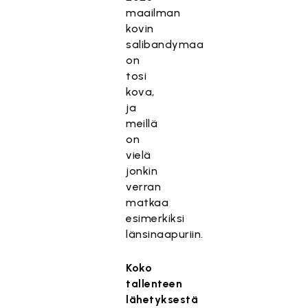
i
maailman
s
kovin
ä
salibandymaa
l
on
t
tosi
ö
kova,
o
ja
n
meillä
e
on
s
vielä
t
jonkin
e
verran
t
matkaa
t
esimerkiksi
y
länsinaapuriin.
,
k
Koko
o
tallenteen
s
lähetyksestä
k