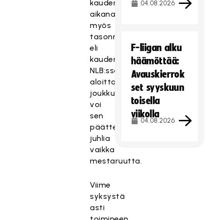
kauden
04.08.2026
aikana
myös
tasonmittaus
F-liigan alku
eli
kauden
häämöttää:
NLB:ssä
Avauskierrok
aloittava
set syyskuun
joukkue
toisella
voi
viikolla
sen
04.08.2026
päätteeksi
juhlia
vaikka
mestaruutta.
Viime
syksystä
asti
toimineen