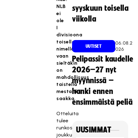
NLB
syyskuun toisella
ei
viikolla
ole
I
divisioona
toisella
06.08.2
UUTISET
nimellä
026
vaan
Pelipassit kaudelle
sieltäkin
2026–27 nyt
on
mahdollisuus
myynnissä –
taistella
hanki ennen
mestariksi
saakka.
ensimmäistä peliä
Otteluita
tulee
runkosarjassa
UUSIMMAT
joukkuetta