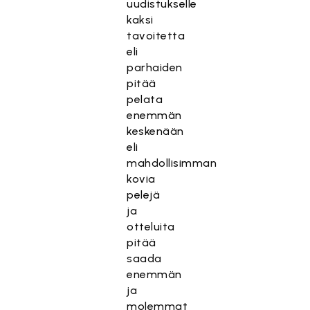
uudistukselle
kaksi
tavoitetta
eli
parhaiden
pitää
pelata
enemmän
keskenään
eli
mahdollisimman
kovia
pelejä
ja
otteluita
pitää
saada
enemmän
ja
molemmat