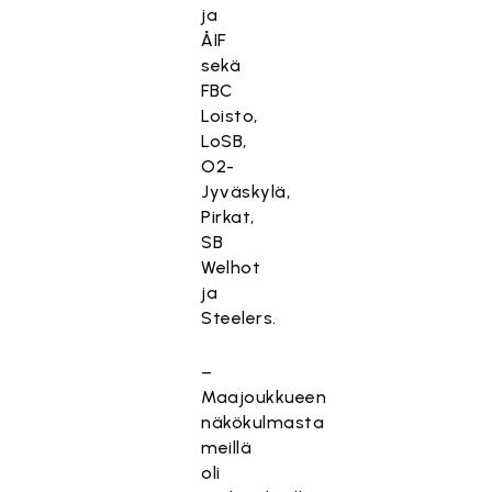
ja
ÅIF
sekä
FBC
Loisto,
LoSB,
O2-
Jyväskylä,
Pirkat,
SB
Welhot
ja
Steelers.
–
Maajoukkueen
näkökulmasta
meillä
oli