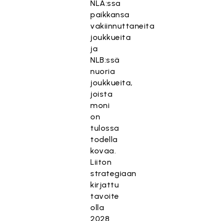
NLA:ssa
paikkansa
vakiinnuttaneita
joukkueita
ja
NLB:ssä
nuoria
joukkueita,
joista
moni
on
tulossa
todella
kovaa.
Liiton
T
strategiaan
ä
kirjattu
m
tavoite
ä
olla
s
2028