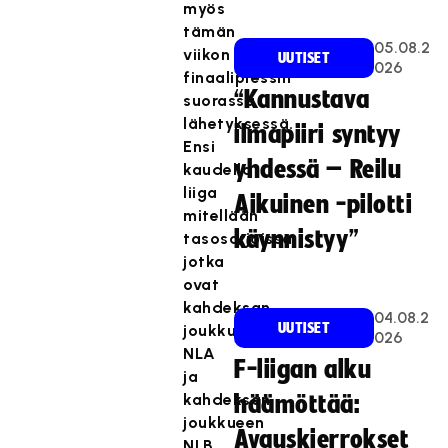
myös
tämän
05.08.2
viikon
UUTISET
026
finaalipressin
“Kannustava
suorassa
lähetyksessä.
ilmapiiri syntyy
Ensi
yhdessä – Reilu
kaudella
liiga
Aikuinen -pilotti
mitellään
käynnistyy”
tasosarjoissa,
jotka
ovat
kahdeksan
04.08.2
UUTISET
joukkueen
026
NLA
F-liigan alku
ja
kahdeksan
häämöttää:
joukkueen
Avauskierrokset
NLB.