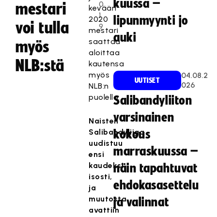
kuussa –
0
mestari
kevään
1
lipunmyynti jo
2020
voi tulla
9
mestari
auki
saattaa
myös
aloittaa
NLB:stä
kautensa
myös
04.08.2
UUTISET
026
NLB:n
puolella.
Salibandyliiton
varsinainen
Naisten
Salibandyliiga
kokous
uudistuu
marraskuussa –
ensi
kaudeksi
näin tapahtuvat
isosti,
ehdokasasettelu
ja
muutosta
ja valinnat
avattiin