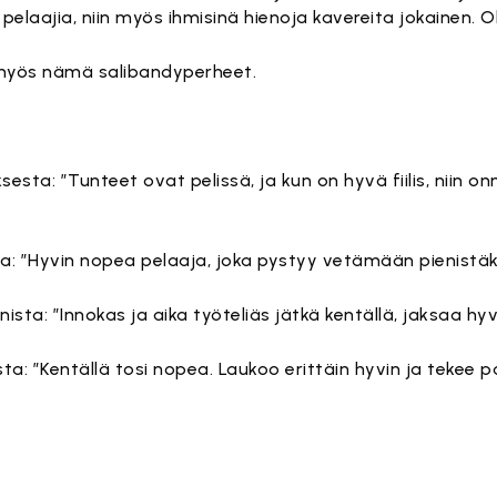
 pelaajia, niin myös ihmisinä hienoja kavereita jokainen. O
myös nämä salibandyperheet.
esta: ”Tunteet ovat pelissä, ja kun on hyvä fiilis, niin onn
ta: ”Hyvin nopea pelaaja, joka pystyy vetämään pienistäki
sta: ”Innokas ja aika työteliäs jätkä kentällä, jaksaa hyv
a: ”Kentällä tosi nopea. Laukoo erittäin hyvin ja tekee p