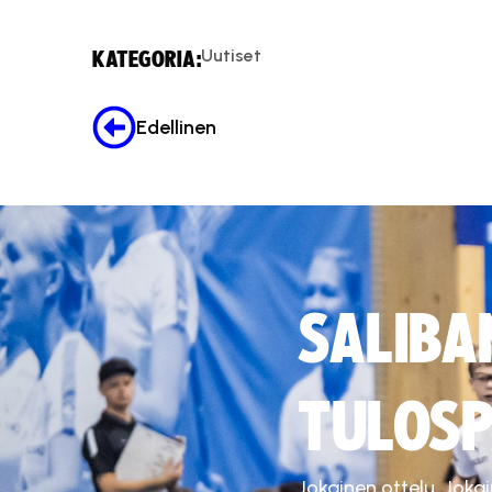
Uutiset
KATEGORIA:
Edellinen
SALIBA
TULOSP
Jokainen ottelu. Joka