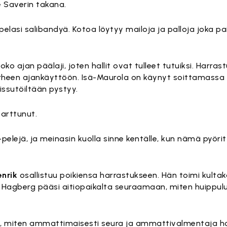
 Saverin takana.
pelasi salibandyä. Kotoa löytyy mailoja ja palloja joka p
.
oko ajan päälaji, joten hallit ovat tulleet tutuiksi. Harras
erheen ajankäyttöön. Isä-Maurola on käynyt soittamassa 
eissutöiltään pystyy.
tarttunut.
-pelejä, ja meinasin kuolla sinne kentälle, kun nämä pyörit
enrik
osallistuu poikiensa harrastukseen. Hän toimi kultak
 Hagberg pääsi aitiopaikalta seuraamaan, miten huippul
ä, miten ammattimaisesti seura ja ammattivalmentaja 