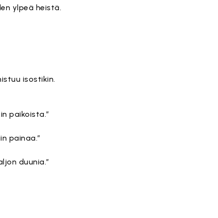
len ylpeä heistä.
istuu isostikin.
n paikoista.”
in painaa.”
aljon duunia.”