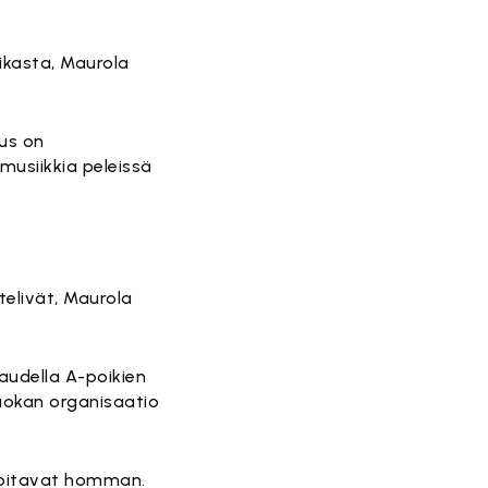
aikasta, Maurola
tus on
musiikkia peleissä
telivät, Maurola
audella A-poikien
uokan organisaatio
hoitavat homman.