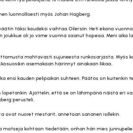
äinen luonnollisesti myös Johan Hagberg.
äätin täksi kaudeksi vaihtaa Oilersiin. Heti ekana vuonna 
un joukkue oli jo viime vuonna saanut hopeaa. Meni aika la
ottamusta mahtavasti sujuneesta runkosarjasta. Myös 
nakkosuosikin asemakaan häirinnyt ainakaan liikaa.
kka ensi kauden pelipaikan suhteen. Päätös on kuitenkin t
n lopetankin. Ajattelin, että se on lähimpänä näistä eri 
berg perusteli.
ta ovat nuoret mestarit, annetaan sananen isillekin.
a matseja kohtaan tiedetään, onhan hän mies junnupelien 