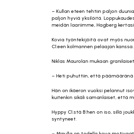
– Kullan eteen tehtiin paljon duunia.
paljon hyviä yksilöitä. Loppukaud
meidän laariimme, Hagberg kertasi t
Kovia työntekijöitä ovat myös nuor
C1:een kolmannen pelaajan kanssa.
Niklas Maurolan mukaan granilaise
– Heti puhuttiin, että päämääränä on
Hän on ikäeron vuoksi pelannut iso
kuitenkin sikäli samanlaiset, että m
Hyppy C1.stä B:hen on iso, sillä j
syntyneet.
– Minulla on todella kova motivaat