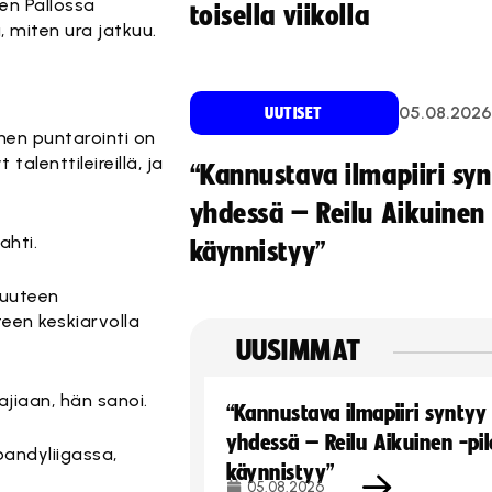
en Pallossa
toisella viikolla
, miten ura jatkuu.
05.08.2026
UUTISET
nen puntarointi on
alenttileireillä, ja
“Kannustava ilmapiiri sy
yhdessä – Reilu Aikuinen 
ahti.
käynnistyy”
ruuteen
teen keskiarvolla
UUSIMMAT
ajiaan, hän sanoi.
“Kannustava ilmapiiri syntyy
yhdessä – Reilu Aikuinen -pil
bandyliigassa,
käynnistyy”
05.08.2026