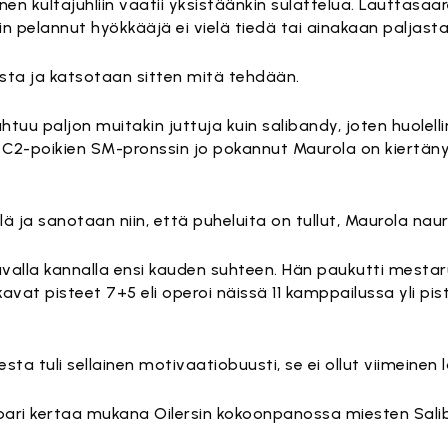
n kultajuhliin vaatii yksistäänkin sulattelua. Lauttasaar
in pelannut hyökkääjä ei vielä tiedä tai ainakaan paljasta
ista ja katsotaan sitten mitä tehdään.
u paljon muitakin juttuja kuin salibandy, joten huolelli
C2-poikien SM-pronssin jo pokannut Maurola on kiertänyt t
lä ja sanotaan niin, että puheluita on tullut, Maurola naur
valla kannalla ensi kauden suhteen. Hän paukutti mesta
at pisteet 7+5 eli operoi näissä 11 kamppailussa yli pis
sta tuli sellainen motivaatiobuusti, se ei ollut viimeinen l
 pari kertaa mukana Oilersin kokoonpanossa miesten Sali