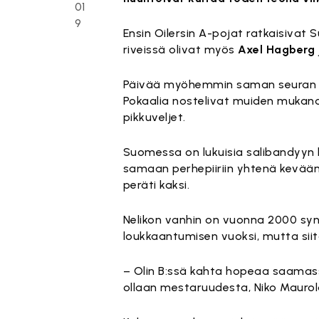
01
9
Ensin Oilersin A-pojat ratkaisivat
riveissä olivat myös
Axel Hagberg
Päivää myöhemmin saman seuran C1
Pokaalia nostelivat muiden muka
pikkuveljet.
Suomessa on lukuisia salibandyyn
samaan perhepiiriin yhtenä keväänä
peräti kaksi.
Nelikon vanhin on vuonna 2000 syn
loukkaantumisen vuoksi, mutta sii
– Olin B:ssä kahta hopeaa saamassa m
ollaan mestaruudesta, Niko Maurol