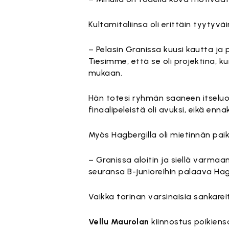
Kultamitaliinsa oli erittäin tyytyv
– Pelasin Granissa kuusi kautta ja p
Tiesimme, että se oli projektina, k
mukaan.
Hän totesi ryhmän saaneen itselu
finaalipeleistä oli avuksi, eikä en
Myös Hagbergilla oli mietinnän pai
– Granissa aloitin ja siellä varmaa
seuransa B-junioreihin palaava Hag
Vaikka tarinan varsinaisia sankarei
Vellu Maurolan
kiinnostus poikiens