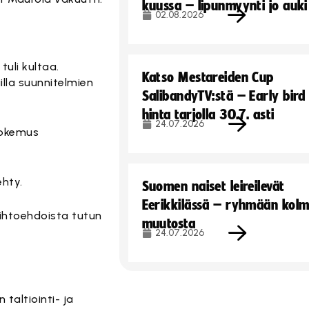
kuussa – lipunmyynti jo auki
02.08.2026
tuli kultaa.
Katso Mestareiden Cup
illa suunnitelmien
SalibandyTV:stä – Early bird
hinta tarjolla 30.7. asti
24.07.2026
kokemus
ehty.
Suomen naiset leireilevät
Eerikkilässä – ryhmään kol
vaihtoehdoista tutun
muutosta
24.07.2026
taltiointi- ja