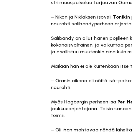
striimauspalvelua tarjoavan Game
– Nikon ja Niklaksen isoveli
Tonikin
naurahti salibandyperheen arjesta
Salibandy on ollut hänen pojilleen k
kokonaisvaltainen, ja vaikuttaa p
ja osallistuu muutenkin aina kuin r
Mailaan hän ei ole kuitenkaan itse 
– Granin aikana oli näitä isä–poika
naurahti.
Myös Hagbergin perheen isä
Per-H
joukkueenjohtajana. Toisin sanoen
toimii.
– Oli ihan mahtavaa nähdä lähelt