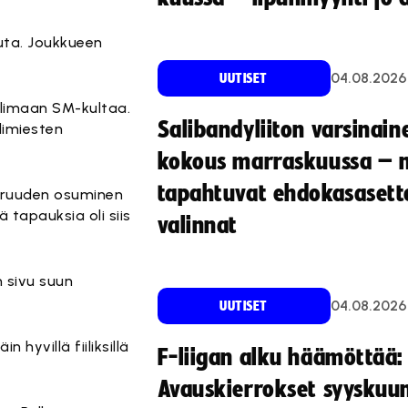
uuta. Joukkueen
04.08.2026
UUTISET
hlimaan SM-kultaa.
Salibandyliiton varsinain
elimiesten
kokous marraskuussa – 
tapahtuvat ehdokasasette
aruuden osuminen
 tapauksia oli siis
valinnat
 sivu suun
04.08.2026
UUTISET
 hyvillä fiiliksillä
F-liigan alku häämöttää:
Avauskierrokset syyskuu