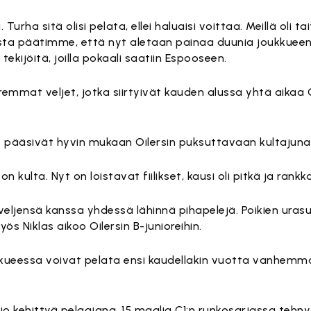
 Turha sitä olisi pelata, ellei haluaisi voittaa. Meillä oli t
esta päätimme, että nyt aletaan painaa duunia joukkueena
ekijöitä, joilla pokaali saatiin Espooseen.
emmat veljet, jotka siirtyivät kauden alussa yhtä aikaa G
t pääsivät hyvin mukaan Oilersin puksuttavaan kultajuna
 kulta. Nyt on loistavat fiilikset, kausi oli pitkä ja rankka
veljensä kanssa yhdessä lähinnä pihapelejä. Poikien ura
yös Niklas aikoo Oilersin B-junioreihin.
oukkueessa voivat pelata ensi kaudellakin vuotta vanhemma
io kehittyä pelaajana, 15 maalia C1:n runkosarjassa tehny