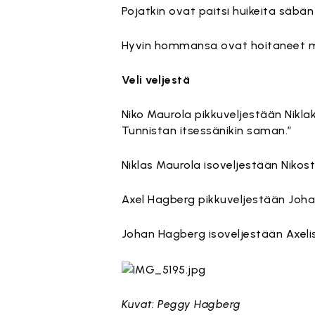
Pojatkin ovat paitsi huikeita säbän
Hyvin hommansa ovat hoitaneet 
Veli veljestä
Niko Maurola pikkuveljestään Niklaks
Tunnistan itsessänikin saman.”
Niklas Maurola isoveljestään Nikos
Axel Hagberg pikkuveljestään Johani
Johan Hagberg isoveljestään Axelist
Kuvat: Peggy Hagberg