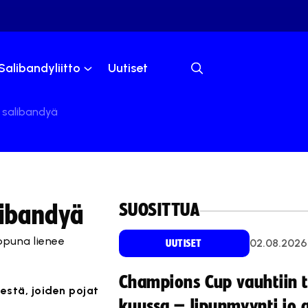
Salibandyliitto
Uutiset
 salibandyä
SUOSITTUA
libandyä
ppuna lienee
02.08.2026
UUTISET
Champions Cup vauhtiin 
eestä, joiden pojat
kuussa – lipunmyynti jo 