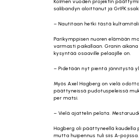
Kolmen vuoden projektin päättymine
salibandyn aloittanut ja GrIFK:ssak
– Nautitaan hetki tästä kultamital
Parikymppisen nuoren elämään mahtu
varmasti paikallaan. Granin aikana 
kysyntää osaaville pelaajille on.
– Pidetään nyt pientä jännitystä yl
Myös Axel Hagberg on vielä odotta
päättyneissä pudotuspeleissä mukav
per matsi.
– Vielä ajattelin pelata. Mestaruude
Hagberg oli päättyneellä kaudella
mutta huipennus tuli siis A-pojissa.