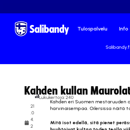
Tulospalvelu
Info
Salibandy.f
Kahden kullan Maurolat
Lukukertoja:
240
Kahden eri Suomen mestaruuden os
21
harvinaisempaa. Oilersissa näitä ta
.0
4.
Mitä isot edellä, sitä pienet perä
2
huuhtoivat kultaa toden teolla vi