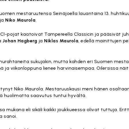
 Suomen mestaruutensa Seinäjoella lauantaina 13. huhtik
ja
Niko Maurola
.
-pojat kaatoivat Tampereella Classicin ja pääsivät ju
na
Johan Hagberg
ja
Niklas Maurola
, edellä mainittujen p
 hurahtaneita sukujakin, mutta kahden eri Suomen mest
 ja viikonloppuna lienee harvinaisempaa. Oilersissa näitä
tynyt Niko Maurola. Mestaruuskausi meni hänen osaltaan
tä huolimatta saavutus tuntui hyvältä.
ukana eli sikäli kaikki joukkueessa olivat tuttuja. Erittäin
a sanoi.