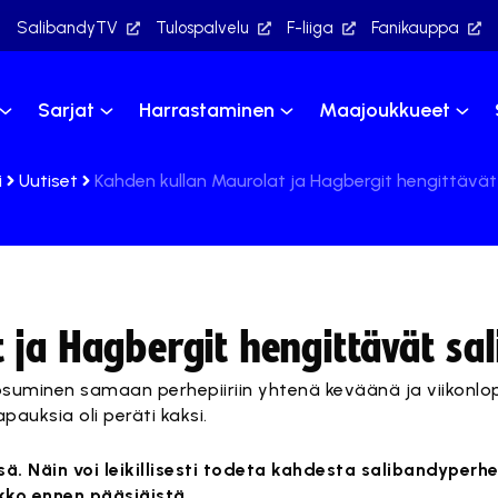
SalibandyTV
Tulospalvelu
F-liiga
Fanikauppa
Sarjat
Harrastaminen
Maajoukkueet
i
Uutiset
Kahden kullan Maurolat ja Hagbergit hengittävät
 ja Hagbergit hengittävät sa
uminen samaan perhepiiriin yhtenä keväänä ja viikonlo
pauksia oli peräti kaksi.
ssä. Näin voi leikillisesti todeta kahdesta salibandyperh
ikko ennen pääsiäistä.