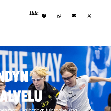
JAA:
NDYN
ALVELU
inen maali. Salibandyn tulospalvelussa.