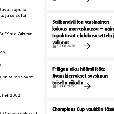
aitava nippu ja
, ja se satoi
Salibandyliiton varsinainen
kokous marraskuussa – näin
rIFK:sta Oilersin
tapahtuvat ehdokasasettelu 
valinnat
04.08.2026
an.
.
F-liigan alku häämöttää:
Avauskierrokset syyskuun
suunnitelmat ovat
toisella viikolla
04.08.2026
t eli 2002
Champions Cup vauhtiin täss
t Maurola vakuutti.