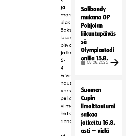
ja
Salibandy
marraskuussa
mukana OP
Bläk
Pohjolan
Boksissa
liikuntapäiväs
lukemat
sä
olivat
Olympiastadi
jatkoajalla
onilla 15.8.
5-
08.08.2026
4
ErVin
noustua
Suomen
varsinaisen
Cupin
peliajan
viime
ilmoittautumi
hetkillä
saikaa
rinnalle.
jatkettu 16.8.
asti – vielä