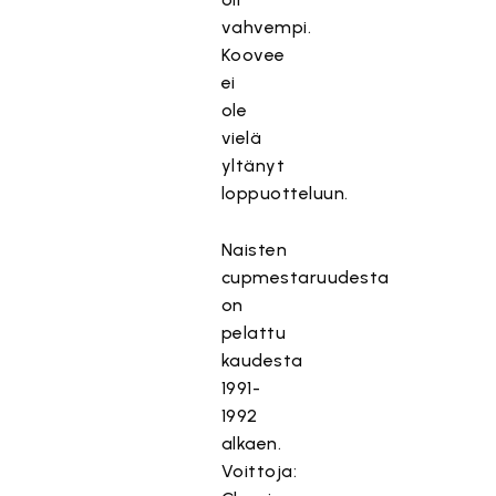
vahvempi.
Koovee
ei
ole
vielä
yltänyt
loppuotteluun.
Naisten
cupmestaruudesta
on
pelattu
kaudesta
1991-
1992
alkaen.
Voittoja: