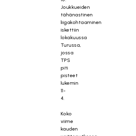
Joukkueiden
tähänastinen
liigakohtaaminen
iskettiin
lokakuussa
Turussa,
jossa
TPS
piti
pisteet
lukemin
11-
4.
Koko
viime
kauden