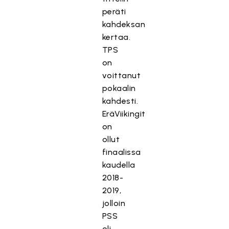
peräti
kahdeksan
kertaa.
TPS
on
voittanut
pokaalin
kahdesti.
EräViikingit
on
ollut
finaalissa
kaudella
2018-
2019,
jolloin
PSS
oli