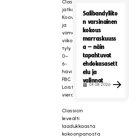
Classicille,
jatkoaikavoitto
Salibandyliito
Kooveesta
n varsinainen
ja
kokous
viime
marraskuuss
viikonloppuna
a – näin
tyly
tapahtuvat
0–
ehdokasasett
6-
häviö
elu ja
FBC
valinnat
04.08.2026
Loiston
vieraana.
Classicin
leveälti
laadukkaasta
kokoonpanosta