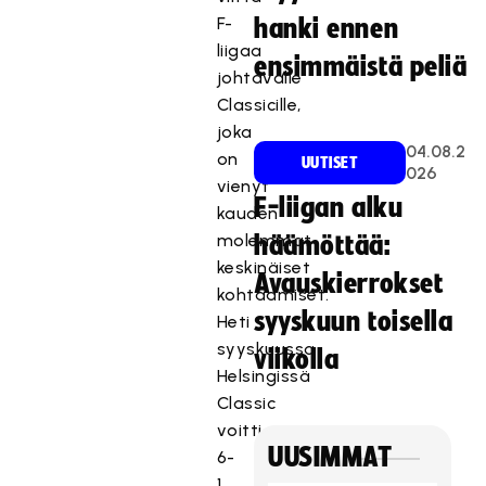
F-
hanki ennen
liigaa
ensimmäistä peliä
johtavalle
Classicille,
joka
04.08.2
on
UUTISET
026
vienyt
F-liigan alku
kauden
molemmat
häämöttää:
keskinäiset
Avauskierrokset
kohtaamiset.
syyskuun toisella
Heti
syyskuussa
viikolla
Helsingissä
Classic
voitti
UUSIMMAT
6-
1,