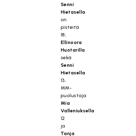
Senni
Hietasella
on
pisteitä
18,
Ellinoora
Huotarilla
sekä
Senni
Hietasella
13,
MM-
puolustaja
Mia
Valleniuksella
12
ja
Tanja