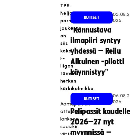
TPS.
Neljän
05.08.2
UUTISET
026
parhaan
joukossa
“Kannustava
on
ilmapiiri syntyy
siis
yhdessä – Reilu
koko
F-
Aikuinen -pilotti
liigan
käynnistyy”
tämän
hetken
kärkikolmikko.
06.08.2
UUTISET
026
Aamupäivän
Pelipassit kaudelle
ottelussa
lankeaa
2026–27 nyt
suosikin
myynnissä –
viitta