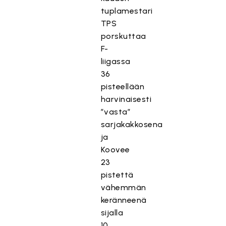
tuplamestari
TPS
porskuttaa
F-
liigassa
36
pisteellään
harvinaisesti
”vasta”
sarjakakkosena
ja
Koovee
23
pistettä
vähemmän
keränneenä
sijalla
10.