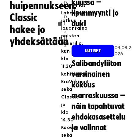
kuussa –
0
huipennukseen:
huipennus
.
lipunmyynti jo
Lahdessa
Classic
0
jatkuu
auki
1.
hakee jo
lauantaina
2
naisten
0
yhdeksättään
välierillä,
2
04.08.2
kun
UUTISET
4
026
klo
Salibandyliiton
11.30
varsinainen
kohtaavat
EräViikingit
kokous
sekä
marraskuussa –
Classic
ja
näin tapahtuvat
klo
ehdokasasettelu
14.30
ja valinnat
Koovee
sekä