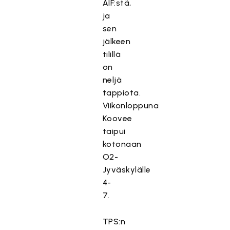
ÅIF:stä,
ja
sen
jälkeen
tilillä
on
neljä
tappiota.
Viikonloppuna
Koovee
taipui
kotonaan
O2-
Jyväskylälle
4-
7.
TPS:n