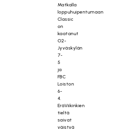
Matkalla
loppuhuipentumaan
Classic
on
kaatanut
O2-
Jyväskylän
7-
5
ja
FBC
Loiston
6-
4.
EräViikinkien
tieltä
saivat
väistyä