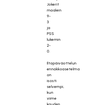
Jokerit
maalein
9-
3
ja
PSS
lukemin
2-
0.
Iltapäiväottelun
ennakkoasetelma
on
isosti
selvempi,
kun
viime
kauden