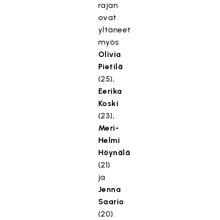
rajan
ovat
yltäneet
myös
Olivia
Pietilä
(25),
Eerika
Koski
(23),
Meri-
Helmi
Höynälä
(21)
ja
Jenna
Saario
(20).