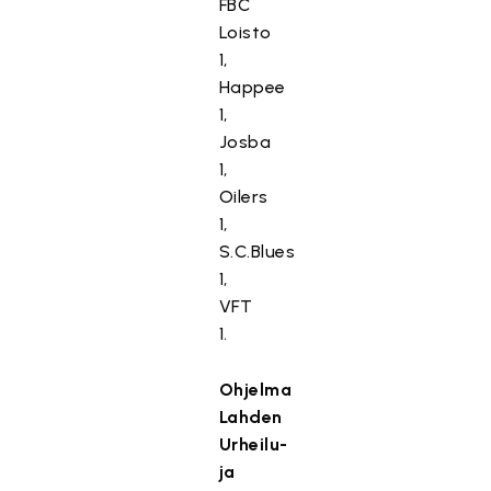
FBC
Loisto
1,
Happee
1,
Josba
1,
Oilers
1,
S.C.Blues
1,
VFT
1.
Ohjelma
Lahden
Urheilu-
ja