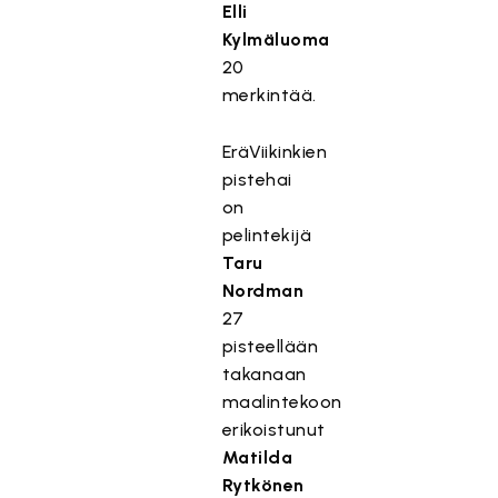
Elli
Kylmäluoma
20
merkintää.
EräViikinkien
pistehai
on
pelintekijä
Taru
Nordman
27
pisteellään
takanaan
maalintekoon
erikoistunut
Matilda
Rytkönen