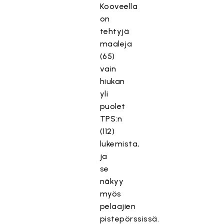
Kooveella
on
tehtyjä
maaleja
(65)
vain
hiukan
yli
puolet
TPS:n
(112)
lukemista,
ja
se
näkyy
myös
pelaajien
pistepörssissä.