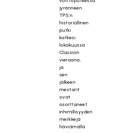
voittoputkessa
jyränneen
TPS:n
historiallinen
putki
katkesi
lokakuussa
Classicin
vieraana,
ja
sen
jälkeen
mestarit
ovat
osoittaneet
inhimillisyyden
merkkejä
häviämällä