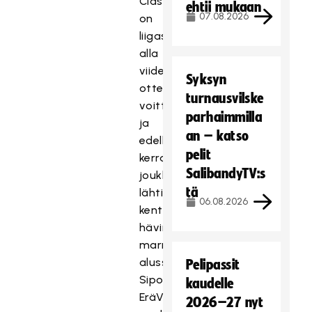
Classicilla
ehtii mukaan
07.08.2026
on
liigasta
alla
viiden
Syksyn
ottelun
turnausvilske
voittoputki,
parhaimmilla
ja
an – katso
edellisen
pelit
kerran
SalibandyTV:s
joukkue
tä
lähti
06.08.2026
kentältä
hävinneenä
marraskuun
alussa
Pelipassit
Sipoossa.
kaudelle
EräViikingit
2026–27 nyt