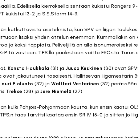
lilla. Edellisellä kierroksella sentään kukistui Rangers 9-3
T kukistui 13-2 ja S.S.Storm 14-3.
än kutkuttavista asetelmista, kun SPV on liigan tauluko
lattuaan lisäksi yhden ottelun enemmän. Kummallakin on 
toa ja kaksi tappiota. Peliveljillä on alla isonumeroiseksi 
KrP:tä vastaan, TPS:llä puolestaan voitto FBC:stä Turun 
tä),
Konsta Haukkala
(31) ja
Juuso Keskinen
(30) ovat SPV:
ovat jakautuneet tasaisesti. Hallitsevan liigamestarin 
Lauri Eloluoto
(32) ja
Waltteri Vesterinen
(32) perässään
ris Trekse
(28) ja
Jere Niemelä
(27).
n kulki Pohjois-Pohjanmaan kautta, kun ensin kaatui OLS 
TPS:n taas tarvitsi kaataa ensin SR IV 15-0 ja sitten jo l