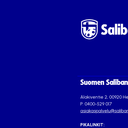
Suomen Saliband
Alakiventie 2, 00920 He
P. 0400-529 017
asiakaspalvelu@saliban
PIKALINKIT: