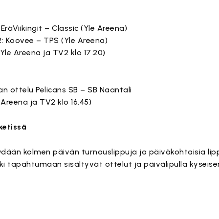
: EräViikingit – Classic (Yle Areena)
 2: Koovee – TPS (Yle Areena)
(Yle Areena ja TV2 klo 17.20)
an ottelu Pelicans SB – SB Naantali
e Areena ja TV2 klo 16.45)
ketissä
ään kolmen päivän turnauslippuja ja päiväkohtaisia lip
ki tapahtumaan sisältyvät ottelut ja päivälipulla kyseise