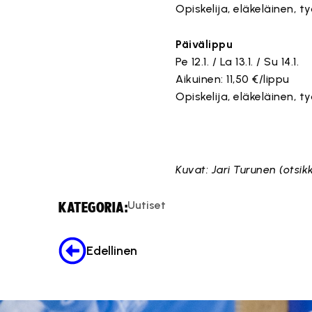
Opiskelija, eläkeläinen, ty
Päivälippu
Pe 12.1. / La 13.1. / Su 14.1.
Aikuinen: 11,50 €/lippu
Opiskelija, eläkeläinen, ty
Kuvat: Jari Turunen (otsik
Uutiset
KATEGORIA:
Edellinen