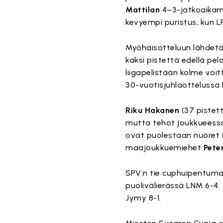
Mattilan
4–3-jatkoaikamaa
kevyempi puristus, kun LF
Myöhäisotteluun lähdetä
kaksi pistettä edellä pe
liigapelistään kolme voit
30-vuotisjuhlaottelussa 
Riku Hakanen
(37 pistet
mutta tehot joukkueessa 
ovat puolestaan nuoret
maajoukkuemiehet
Pete
SPV:n tie cuphuipentumaa
puolivälierässä LNM 6-4. 
Jymy 8-1.