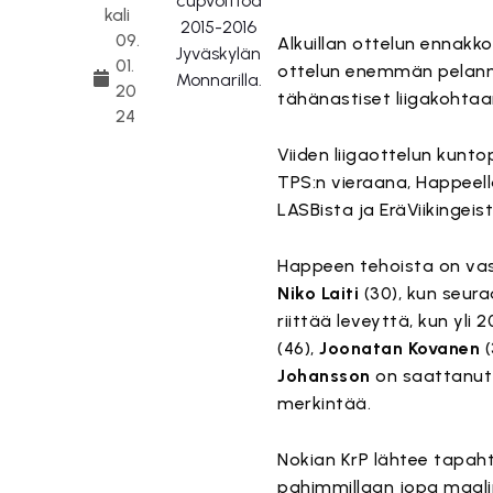
kali
09.
Alkuillan ottelun ennakko
01.
ottelun enemmän pelanne
20
tähänastiset liigakohtaa
24
Viiden liigaottelun kunto
TPS:n vieraana, Happeella
LASBista ja EräViikingei
Happeen tehoista on vas
Niko Laiti
(30), kun seura
riittää leveyttä, kun yl
(46),
Joonatan Kovanen
(
Johansson
on saattanut 
merkintää.
Nokian KrP lähtee tapah
pahimmillaan jopa maalin