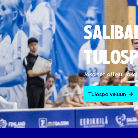
SALIBA
TULOSP
Jokainen ottelu. Joka
Tulospalveluun