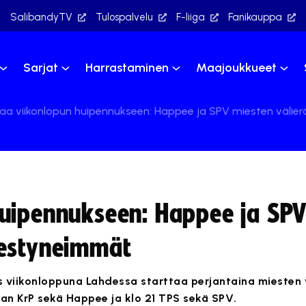
SalibandyTV
Tulospalvelu
F-liiga
Fanikauppa
Sarjat
Harrastaminen
Maajoukkueet
a viikonlopun huipennukseen: Happee ja SPV miesten väli
huipennukseen: Happee ja SPV
nestyneimmät
viikonloppuna Lahdessa starttaa perjantaina miesten vä
ian KrP sekä Happee ja klo 21 TPS sekä SPV.