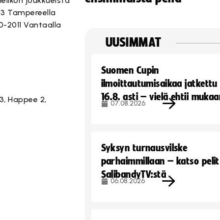
elikon joukkueista
13 Tampereella
10-2011 Vantaalla
UUSIMMAT
Suomen Cupin
ilmoittautumisaikaa jatkettu
16.8. asti – vielä ehtii muka
 3, Happee 2,
07.08.2026
Syksyn turnausvilske
parhaimmillaan – katso pelit
SalibandyTV:stä
06.08.2026