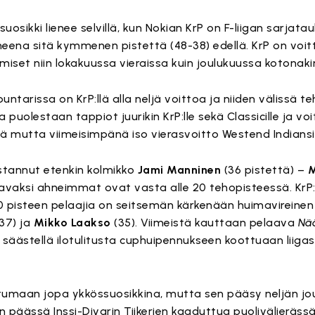
suosikki lienee selvillä, kun Nokian KrP on F-liigan sarja
ena sitä kymmenen pistettä (48-38) edellä. KrP on voi
miset niin lokakuussa vieraissa kuin joulukuussa kotonaki
puntarissa on KrP:llä alla neljä voittoa ja niiden välissä 
 puolestaan tappiot juurikin KrP:lle sekä Classicille ja v
stä mutta viimeisimpänä iso vierasvoitto Westend Indiansi
tannut etenkin kolmikko
Jami Manninen
(36 pistettä) –
M
avaksi ahneimmat ovat vasta alle 20 tehopisteessä. KrP:l
i 20 pisteen pelaajia on seitsemän kärkenään huimavireine
37) ja
Mikko Laakso
(35). Viimeistä kauttaan pelaava
Nä
säästellä ilotulitusta cuphuipennukseen koottuaan liigas
tumaan jopa ykkössuosikkina, mutta sen pääsy neljän jou
 päässä Inssi-Divarin Tiikerien kaaduttua puolivälieräs