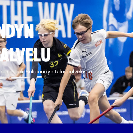
NDYN
ALVELU
inen maali. Salibandyn tulospalvelussa.