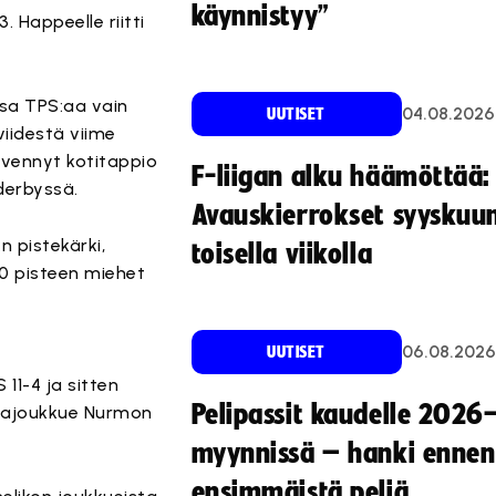
käynnistyy”
. Happeelle riitti
ssa TPS:aa vain
04.08.2026
UUTISET
viidestä viime
revennyt kotitappio
F-liigan alku häämöttää:
derbyssä.
Avauskierrokset syyskuu
n pistekärki,
toisella viikolla
30 pisteen miehet
06.08.2026
UUTISET
11-4 ja sitten
Pelipassit kaudelle 2026
iigajoukkue Nurmon
myynnissä – hanki ennen
ensimmäistä peliä