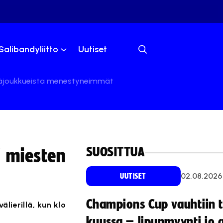
Salibandyliitto
Uutiset
eräjoukkueista menestyneimmät
SUOSITTUA
 miesten
02.08.2026
UUTISET
Champions Cup vauhtiin 
lierillä, kun klo
kuussa – lipunmyynti jo 