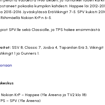
 pelattu vuodesta 1988 alkaen, ja tämänkertaisen kärkin
staneet pokaalia kumpikin kahdesti. Happee löi 2012-20
 ja 2015-2016 Jyväskylässä EräViikingit 7-5. SPV kukisti 20
 Riihimäellä Nokian KrP:n 6-5.
piot SPV:lle sekä Classicille, ja TPS hakee ensimmäistä
oitot:
SSV 8, Classic 7, Josba 4, Tapanilan Erä 3, Viikingit
Viikingit 1 ja Gunners 1.
toriaan
ukeskus
 1: Nokian KrP – Happee (Yle Areena ja TV2 klo 18)
 TPS – SPV (Yle Areena)