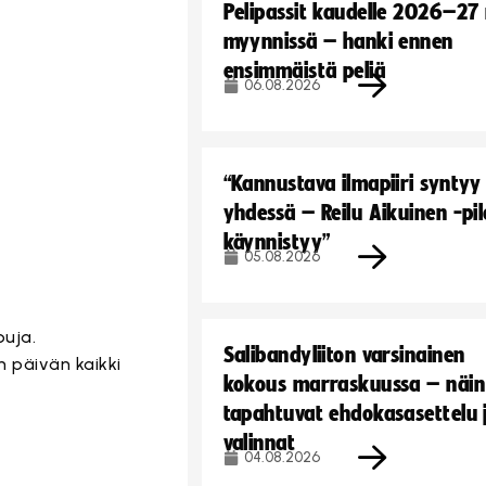
Pelipassit kaudelle 2026–27
myynnissä – hanki ennen
ensimmäistä peliä
06.08.2026
“Kannustava ilmapiiri syntyy
yhdessä – Reilu Aikuinen -pil
käynnistyy”
05.08.2026
puja.
Salibandyliiton varsinainen
n päivän kaikki
kokous marraskuussa – näin
tapahtuvat ehdokasasettelu 
valinnat
04.08.2026