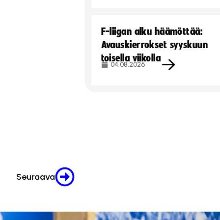
F-liigan alku häämöttää:
Avauskierrokset syyskuun
toisella viikolla
04.08.2026
Seuraava