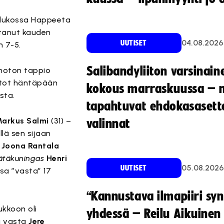
taulukossa Happeeta
ttanut kauden
04.08.2026
UUTISET
n 7-5.
Salibandyliiton varsinain
tehoton tappio
oitot häntäpään
kokous marraskuussa – 
sta.
tapahtuvat ehdokasasette
arkus Salmi
(31) –
valinnat
lä sen sijaan
n
Joona Rantala
ätäkuningas
Henri
05.08.2026
UUTISET
sa ”vasta” 17
“Kannustava ilmapiiri sy
kkoon oli
yhdessä – Reilu Aikuinen 
sä vasta
Jere