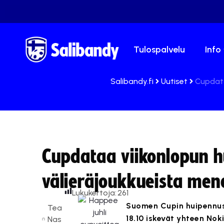
Tulospalvelu
Info
Salibandy.fi
Uutiset
Cupdata
Cupdataa viikonlopun 
välieräjoukkueista me
Lukukertoja:
261
Suomen Cupin huipennus 
Tea
18.10 iskevät yhteen Nok
Nas