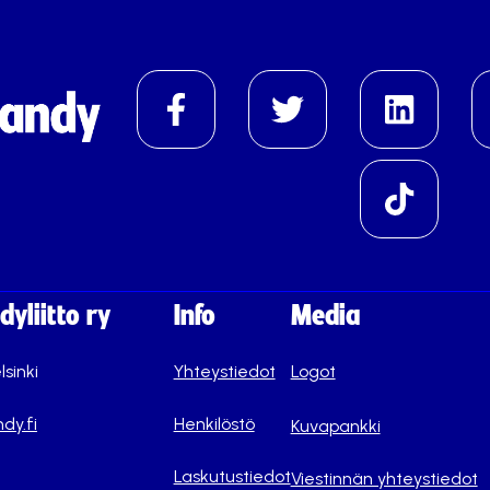
yliitto ry
Info
Media
lsinki
Yhteystiedot
Logot
dy.fi
Henkilöstö
Kuvapankki
Laskutustiedot
Viestinnän yhteystiedot