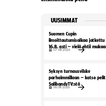
UUSIMMAT
Suomen Cupin
ilmoittautumisaikaa jatkettu
16.8. asti – vielä ehtii muka
07.08.2026
Syksyn turnausvilske
parhaimmillaan – katso pelit
SalibandyTV:stä
06.08.2026