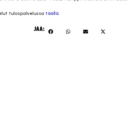
elut tulospalvelussa
täällä
.
JAA: