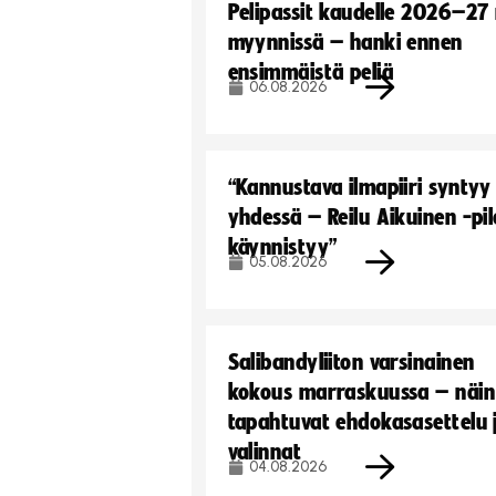
Pelipassit kaudelle 2026–27
myynnissä – hanki ennen
ensimmäistä peliä
06.08.2026
“Kannustava ilmapiiri syntyy
yhdessä – Reilu Aikuinen -pil
käynnistyy”
05.08.2026
Salibandyliiton varsinainen
kokous marraskuussa – näin
tapahtuvat ehdokasasettelu 
valinnat
04.08.2026