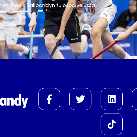
inen maali. Salibandyn tulospalvelussa.