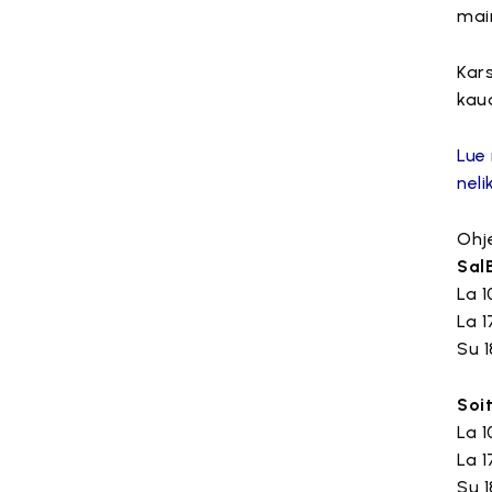
main
Kar
kau
Lue
neli
Ohj
Sal
La 1
La 1
Su 1
Soi
La 1
La 1
Su 1