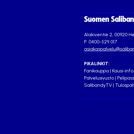
Suomen Saliband
Alakiventie 2, 00920 He
P. 0400-529 017
asiakaspalvelu@saliban
PIKALINKIT:
Fanikauppa
|
Kausi-info
Palvelusivusto
|
Pelipass
SalibandyTV
|
Tulospal