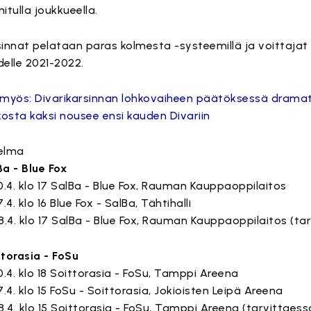
itulla joukkueella.
sinnat pelataan paras kolmesta -systeemillä ja voittajat
delle 2021-2022.
 myös: Divarikarsinnan lohkovaiheen päätöksessä dramat
kosta kaksi nousee ensi kauden Divariin
elma
Ba - Blue Fox
0.4. klo 17 SalBa - Blue Fox, Rauman Kauppaoppilaitos
7.4. klo 16 Blue Fox - SalBa, Tähtihalli
8.4. klo 17 SalBa - Blue Fox, Rauman Kauppaoppilaitos (ta
ttorasia - FoSu
0.4. klo 18 Soittorasia - FoSu, Tamppi Areena
7.4. klo 15 FoSu - Soittorasia, Jokioisten Leipä Areena
8.4. klo 15 Soittorasia - FoSu, Tamppi Areena (tarvittaess