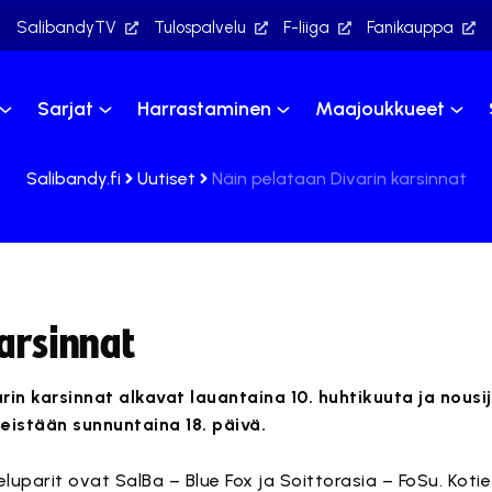
SalibandyTV
Tulospalvelu
F-liiga
Fanikauppa
Sarjat
Harrastaminen
Maajoukkueet
Salibandy.fi
Uutiset
Näin pelataan Divarin karsinnat
arsinnat
rin karsinnat alkavat lauantaina 10. huhtikuuta ja nousij
meistään sunnuntaina 18. päivä.
luparit ovat SalBa – Blue Fox ja Soittorasia – FoSu. Koti