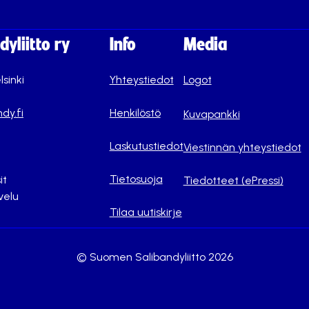
yliitto ry
Info
Media
lsinki
Yhteystiedot
Logot
dy.fi
Henkilöstö
Kuvapankki
Laskutustiedot
Viestinnän yhteystiedot
Tietosuoja
it
Tiedotteet (ePressi)
velu
Tilaa uutiskirje
© Suomen Salibandyliitto 2026