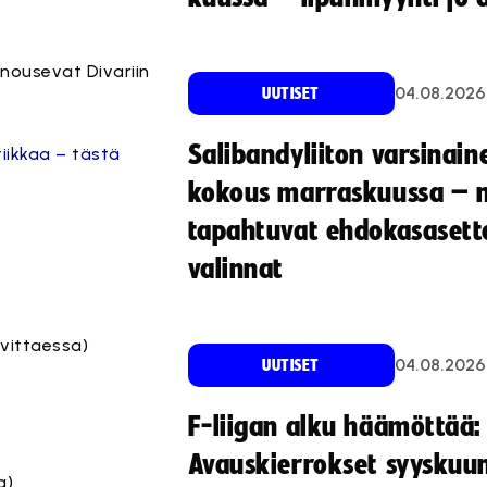
 nousevat Divariin
04.08.2026
UUTISET
Salibandyliiton varsinain
iikkaa – tästä
kokous marraskuussa – 
tapahtuvat ehdokasasette
valinnat
rvittaessa)
04.08.2026
UUTISET
F-liigan alku häämöttää:
Avauskierrokset syyskuu
a)