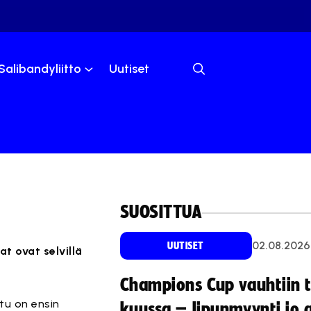
Salibandyliitto
Uutiset
SUOSITTUA
02.08.2026
UUTISET
at ovat selvillä
Champions Cup vauhtiin 
etu on ensin
kuussa – lipunmyynti jo 