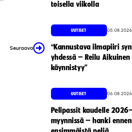
toisella viikolla
05.08.2026
UUTISET
“Kannustava ilmapiiri sy
Seuraava
yhdessä – Reilu Aikuinen 
käynnistyy”
06.08.2026
UUTISET
Pelipassit kaudelle 2026
myynnissä – hanki ennen
ensimmäistä peliä