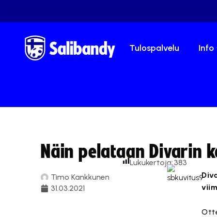
Tulospalvelu
Info
Näin pelataan Divarin k
Lukukertoja:
383
Diva
Timo Kankkunen
vii
31.03.2021
Otte