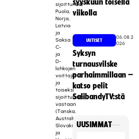
syyskuun toisella
sijoittuneet
Puola,
viikolla
Norja,
Latvia
ja
06.08.2
Saksa
UUTISET
026
C-
Syksyn
ja
D-
turnausvilske
lohkojen
parhaimmillaan –
voittajia
ja
katso pelit
toiseksi
SalibandyTV:stä
sijoittuneita
vastaan
(Tanska,
Australia,
UUSIMMAT
Slovakia
ja