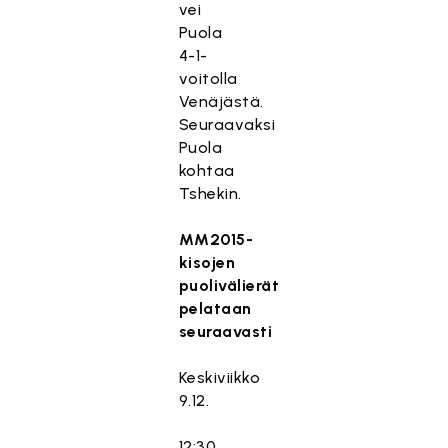
vei
Puola
4-1-
voitolla
Venäjästä.
Seuraavaksi
Puola
kohtaa
Tshekin.
MM2015-
kisojen
puolivälierät
pelataan
seuraavasti
Keskiviikko
9.12.
12:30