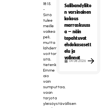
18:15.
Salibandyliito
-
n varsinainen
Siitä
kokous
tulee
marraskuuss
meille
a – näin
vaikea
peli,
tapahtuvat
mutta
ehdokasasett
lähdemme
elu ja
voittamaan
valinnat
sitä,
04.08.2026
tietenkin.
Emme
aio
vain
sumputtaa,
vaan
tarjota
yleisöystävällisen