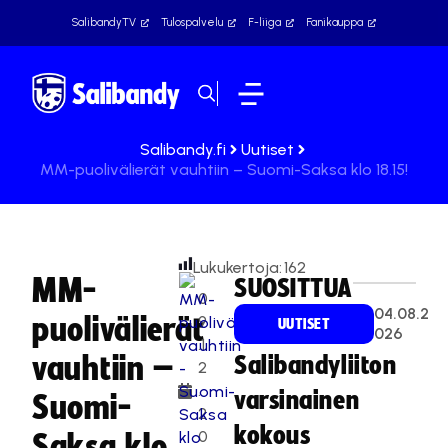
SalibandyTV
Tulospalvelu
F-liiga
Fanikauppa
Salibandy.fi
Uutiset
MM-puolivälierät vauhtiin – Suomi-Saksa klo 18.15!
Lukukertoja:
162
MM-
SUOSITTUA
0
04.08.2
puolivälierät
9
UUTISET
026
.1
vauhtiin –
Salibandyliiton
2
.
varsinainen
Suomi-
2
kokous
0
Saksa klo