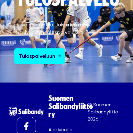
Jokainen ottelu. Jokainen maali.
Salibandyn tulospalvelussa.
Tulospalveluun
Suomen
© Suomen
Salibandyliitto
Salibandyliitto
ry
2026
Alakiventie