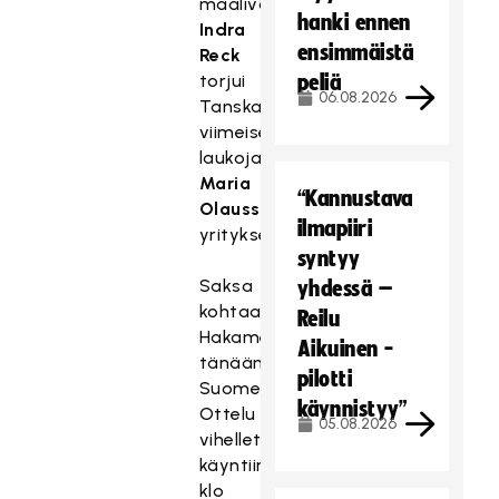
maalivahti
hanki ennen
Indra
ensimmäistä
Reck
torjui
peliä
06.08.2026
Tanskan
viimeisen
laukojan
Maria
“Kannustava
Olaussonin
ilmapiiri
yrityksen.
syntyy
Saksa
yhdessä –
kohtaa
Reilu
Hakametsässä
Aikuinen -
tänään
pilotti
Suomen.
käynnistyy”
Ottelu
05.08.2026
vihelletään
käyntiin
klo