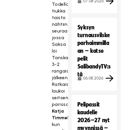
07.08.2026
Todella
tiukka
taisto
nähtiin
Syksyn
seuraavaksi,
turnausvilske
jossa
parhaimmilla
Saksa
an – katso
löi
Tanskan
pelit
3-2
SalibandyTV:s
rangaistuslaukauskisan
tä
jälkeen.
06.08.2026
Ratkaisun
laukoi
seitsemännessä
Pelipassit
parissa
Katja
kaudelle
Timmel
,
2026–27 nyt
kun
myynnissä –