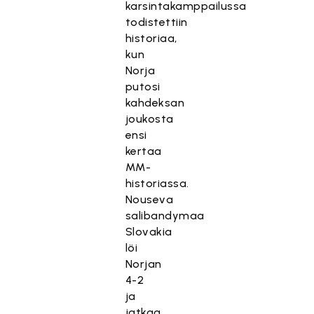
karsintakamppailussa
todistettiin
historiaa,
kun
Norja
putosi
kahdeksan
joukosta
ensi
kertaa
MM-
historiassa.
Nouseva
salibandymaa
Slovakia
löi
Norjan
4-2
ja
jatkaa