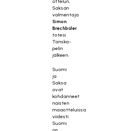
ottelun,
Saksan
valmentaja
Simon
Brechbüler
totesi
Tanska-
pelin
jälkeen.
Suomi
ja
Saksa
ovat
kohdanneet
naisten
maaotteluissa
viidesti.
Suomi
on