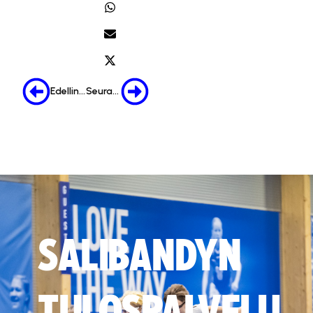
Edellinen
Seuraava
SALIBANDYN
TULOSPALVELU