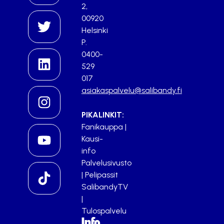
2,
00920
Helsinki
P.
0400-
529
017
asiakaspalvelu@salibandy.fi
PIKALINKIT:
Fanikauppa
|
Kausi-
info
Palvelusivusto
|
Pelipassit
SalibandyTV
|
Tulospalvelu
Info