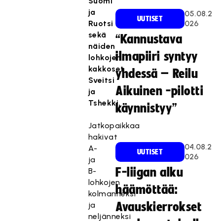
Suomi
ja
05.08.2
UUTISET
Ruotsi
026
sekä
“Kannustava
näiden
ilmapiiri syntyy
lohkojen
kakkoset
yhdessä – Reilu
Sveitsi
Aikuinen -pilotti
ja
Tshekki.
käynnistyy”
Jatkopaikkaa
hakivat
04.08.2
A-
UUTISET
026
ja
F-liigan alku
B-
lohkojen
häämöttää:
kolmanneksi
ja
Avauskierrokset
neljänneksi