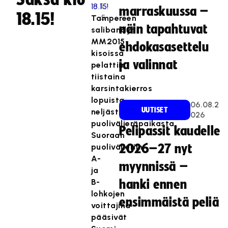
1
marraskuussa –
18.15!
5
Tampereen
näin tapahtuvat
salibandyn
MM2015-
ehdokasasettelu
kisoissa
ja valinnat
pelattiin
tiistaina
karsintakierros
lopuista
06.08.2
UUTISET
neljästä
026
puolivälieräpaikasta.
Pelipassit kaudelle
Suoraan
puolivälieriin
2026–27 nyt
A-
myynnissä –
ja
B-
hanki ennen
lohkojen
ensimmäistä peliä
voittajina
pääsivät