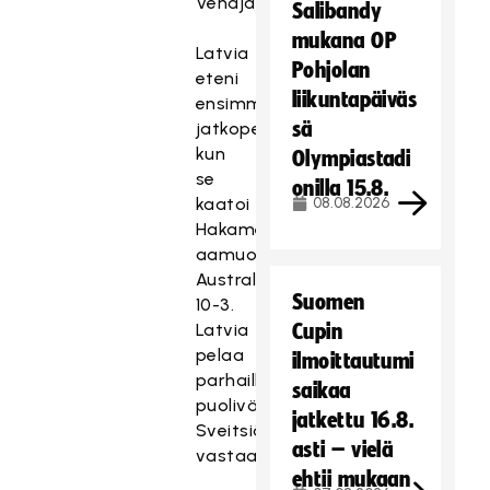
Venäjä).
Salibandy
mukana OP
Latvia
Pohjolan
eteni
liikuntapäiväs
ensimmäisenä
sä
jatkopeleihin,
kun
Olympiastadi
se
onilla 15.8.
kaatoi
08.08.2026
Hakametsän
aamuottelussa
Australian
Suomen
10-3.
Latvia
Cupin
pelaa
ilmoittautumi
parhaillaan
saikaa
puolivälieräänsä
jatkettu 16.8.
Sveitsiä
asti – vielä
vastaan.
ehtii mukaan