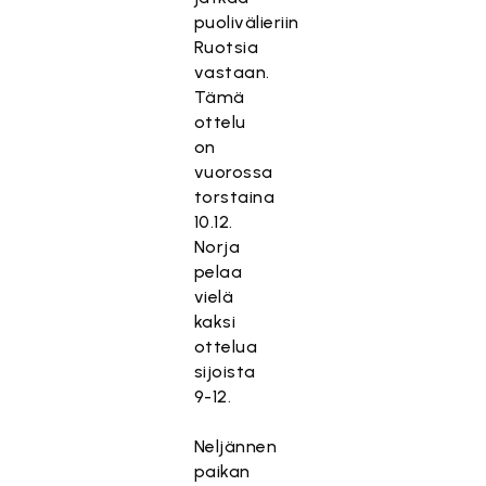
puolivälieriin
Ruotsia
vastaan.
Tämä
ottelu
on
vuorossa
torstaina
10.12.
Norja
pelaa
vielä
kaksi
ottelua
sijoista
9-12.
Neljännen
paikan