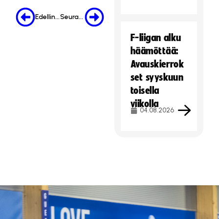
Edellinen
Seuraava
F-liigan alku
häämöttää:
Avauskierrok
set syyskuun
toisella
viikolla
04.08.2026