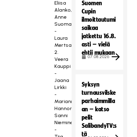
Suomen
Eliisa
Alanko,
Cupin
Anne
ilmoittautumi
Suomalainen
saikaa
-
jatkettu 16.8.
Laura
asti – vielä
Mertsalmi
2.
ehtii mukaan
07.08.2026
Veera
Kauppi
-
Jaana
Syksyn
Lirkki
turnausvilske
-
parhaimmilla
Marianne
Hannonen,
an – katso
Sanni
pelit
Nieminen
SalibandyTV:s
-
tä
Tiia