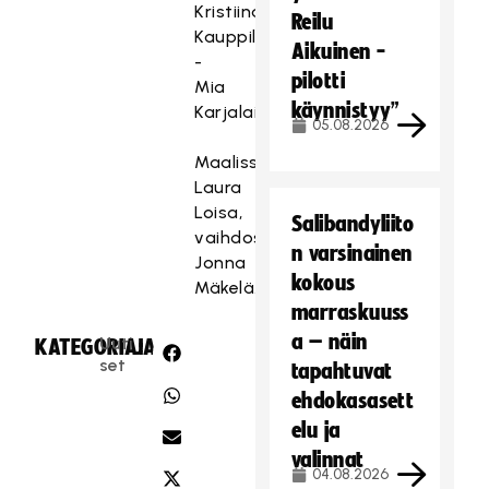
Kristiina
Reilu
Kauppila
Aikuinen -
-
pilotti
Mia
käynnistyy”
Karjalainen
05.08.2026
Maalissa
Laura
Loisa,
Salibandyliito
vaihdossa
n varsinainen
Jonna
kokous
Mäkelä.
marraskuuss
a – näin
Uuti
KATEGORIA:
JAA:
set
tapahtuvat
ehdokasasett
elu ja
valinnat
04.08.2026