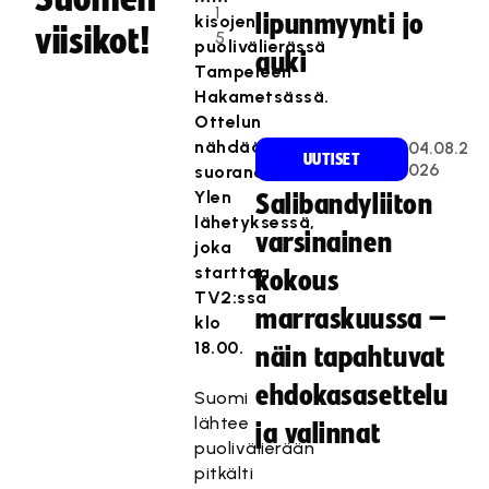
1
lipunmyynti jo
kisojen
viisikot!
5
puolivälierässä
auki
Tampereen
Hakametsässä.
Ottelun
nähdään
04.08.2
UUTISET
026
suorana
Ylen
Salibandyliiton
lähetyksessä,
varsinainen
joka
starttaa
kokous
TV2:ssa
marraskuussa –
klo
18.00.
näin tapahtuvat
ehdokasasettelu
Suomi
lähtee
ja valinnat
puolivälierään
pitkälti