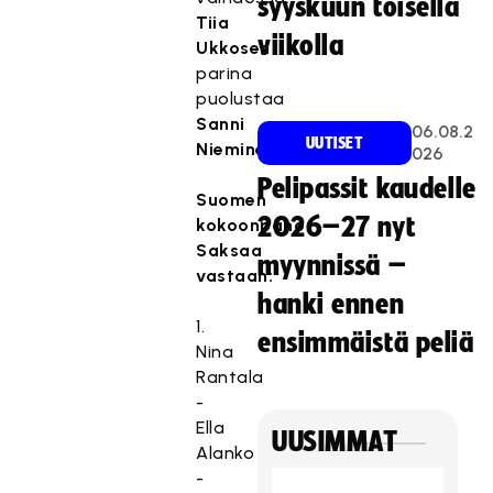
syyskuun toisella
Tiia
viikolla
Ukkosen
parina
puolustaa
Sanni
06.08.2
UUTISET
Nieminen
.
026
Pelipassit kaudelle
Suomen
2026–27 nyt
kokoonpano
Saksaa
myynnissä –
vastaan:
hanki ennen
1.
ensimmäistä peliä
Nina
Rantala
-
Ella
UUSIMMAT
Alanko
-