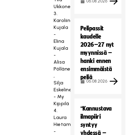
06.08.2026
Ukkonen
3.
Karoliina
Kujala
Pelipassit
-
kaudelle
Elina
2026–27 nyt
Kujala
myynnissä –
-
hanki ennen
Alisa
ensimmäistä
Pöllänen
,
peliä
06.08.2026
Silja
Eskelinen
- My
Kippilä
“Kannustava
4.
ilmapiiri
Laura
Hietamäki
syntyy
-
yhdessä –