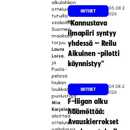
alkulohkon
05.08.2
otteluista
UUTISET
026
tutuilla
“Kannustava
viisikoilla.
Suomen
ilmapiiri syntyy
maalissa
yhdessä – Reilu
torjuu
Laura
Aikuinen -pilotti
Loisa
,
ja
käynnistyy”
Puola-
pelissä
hiukan
04.08.2
loukkaantunut
UUTISET
026
puolustaja
F-liigan alku
Mia
Karjalainen
häämöttää:
aloittaa
Avauskierrokset
ottelun
vaihdossa.