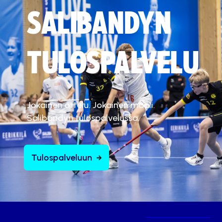
SALIBANDYN
TULOSPALVELU
Jokainen ottelu. Jokainen maali.
Salibandyn tulospalvelussa.
Tulospalveluun