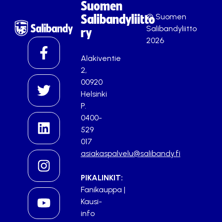
Suomen
© Suomen
Salibandyliitto
Salibandyliitto
ry
2026
Alakiventie
2,
00920
Helsinki
P.
0400-
529
017
asiakaspalvelu@salibandy.fi
PIKALINKIT:
Fanikauppa
|
Kausi-
info